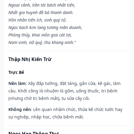
Ngoại cảnh, tiền tài bách nhật tiến,
Nhất gia huynh đệ bá thanh danh.
Hôn nhân tiến ích, sinh quý tử,
Ngọc bạch kim lang tương mãn doanh,
Phóng thủy, khai môn giai cát lợi,
Nam vinh, nữ quý, thọ khang ninh.”
Thập Nhị Kiến Trừ
Trực Bế
Nên làm
: Xây đắp tường, đặt táng, gắn cửa, kê gác, làm
cầu. Khởi công lò nhuộm lò gốm, uống thuốc, trị bệnh
(nhưng chớ trị bệnh mắt), tu sửa cây cối.
Không nên
: Lên quan nhậm chức, thừa kế chức tước hay
sự nghiệp, nhập học, chữa bệnh mắt.
Ngọc Hạp Thông Thư