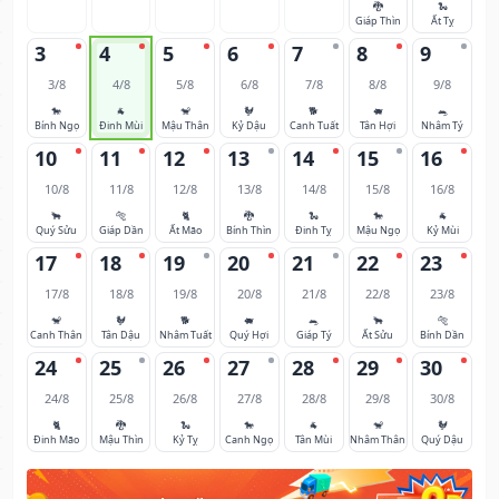
🐉
🐍
Giáp Thìn
Ất Tỵ
3
4
5
6
7
8
9
3/8
4/8
5/8
6/8
7/8
8/8
9/8
🐎
🐐
🐒
🐓
🐕
🐖
🐀
Bính Ngọ
Đinh Mùi
Mậu Thân
Kỷ Dậu
Canh Tuất
Tân Hợi
Nhâm Tý
10
11
12
13
14
15
16
10/8
11/8
12/8
13/8
14/8
15/8
16/8
🐂
🐅
🐈
🐉
🐍
🐎
🐐
Quý Sửu
Giáp Dần
Ất Mão
Bính Thìn
Đinh Tỵ
Mậu Ngọ
Kỷ Mùi
17
18
19
20
21
22
23
17/8
18/8
19/8
20/8
21/8
22/8
23/8
🐒
🐓
🐕
🐖
🐀
🐂
🐅
Canh Thân
Tân Dậu
Nhâm Tuất
Quý Hợi
Giáp Tý
Ất Sửu
Bính Dần
24
25
26
27
28
29
30
24/8
25/8
26/8
27/8
28/8
29/8
30/8
🐈
🐉
🐍
🐎
🐐
🐒
🐓
Đinh Mão
Mậu Thìn
Kỷ Tỵ
Canh Ngọ
Tân Mùi
Nhâm Thân
Quý Dậu