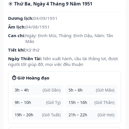
☀️ Thứ Ba, Ngày 4 Tháng 9 Năm 1951
Dương lịch:
04/09/1951
Âm lịch:
04/08/1951
Can chi:
Ngày: Đinh Mùi, Tháng: Đinh Dậu, Năm: Tân
Mão
Tiết khí:
Xử thử
Ngày Thiên Tài:
Nên xuất hành, cầu tài thắng lợi, được
người tốt giúp đỡ, mọi việc đều thuận
⏱️ Giờ Hoàng đạo
3h – 4h
(Giờ Dần)
5h – 6h
(Giờ Mão)
9h – 10h
(Giờ Tỵ)
15h – 16h
(Giờ Thân)
19h – 20h
(Giờ Tuất)
21h – 22h
(Giờ Hợi)