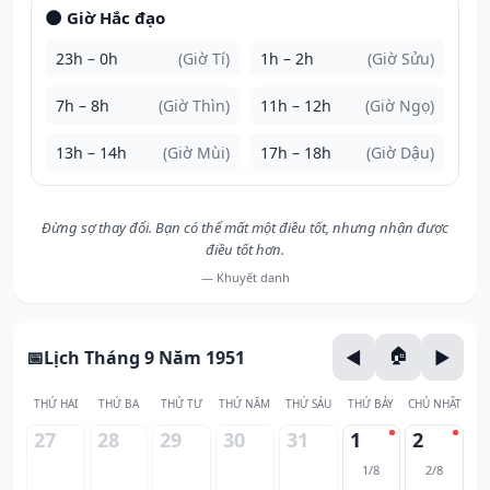
🌑 Giờ Hắc đạo
23h – 0h
(Giờ Tí)
1h – 2h
(Giờ Sửu)
7h – 8h
(Giờ Thìn)
11h – 12h
(Giờ Ngọ)
13h – 14h
(Giờ Mùi)
17h – 18h
(Giờ Dậu)
Đừng sợ thay đổi. Bạn có thể mất một điều tốt, nhưng nhận được
điều tốt hơn.
— Khuyết danh
Lịch Tháng 9 Năm 1951
THỨ HAI
THỨ BA
THỨ TƯ
THỨ NĂM
THỨ SÁU
THỨ BẢY
CHỦ NHẬT
27
28
29
30
31
1
2
1/8
2/8