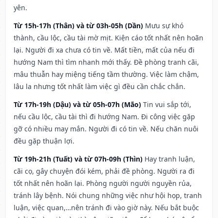
yên.
Từ 15h-17h (Thân) và từ 03h-05h (Dần)
Mưu sự khó
thành, cầu lộc, cầu tài mờ mịt. Kiện cáo tốt nhất nên hoãn
lại. Người đi xa chưa có tin về. Mất tiền, mất của nếu đi
hướng Nam thì tìm nhanh mới thấy. Đề phòng tranh cãi,
mâu thuẫn hay miệng tiếng tầm thường. Việc làm chậm,
lâu la nhưng tốt nhất làm việc gì đều cần chắc chắn.
Từ 17h-19h (Dậu) và từ 05h-07h (Mão)
Tin vui sắp tới,
nếu cầu lộc, cầu tài thì đi hướng Nam. Đi công việc gặp
gỡ có nhiều may mắn. Người đi có tin về. Nếu chăn nuôi
đều gặp thuận lợi.
Từ 19h-21h (Tuất) và từ 07h-09h (Thìn)
Hay tranh luận,
cãi cọ, gây chuyện đói kém, phải đề phòng. Người ra đi
tốt nhất nên hoãn lại. Phòng người người nguyền rủa,
tránh lây bệnh. Nói chung những việc như hội họp, tranh
luận, việc quan,…nên tránh đi vào giờ này. Nếu bắt buộc