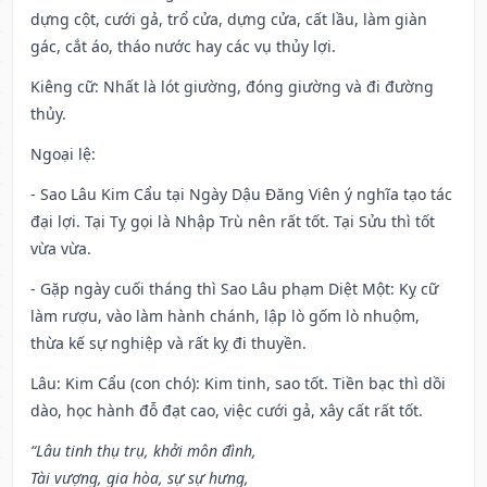
dựng cột, cưới gả, trổ cửa, dựng cửa, cất lầu, làm giàn
gác, cắt áo, tháo nước hay các vụ thủy lợi.
Kiêng cữ
: Nhất là lót giường, đóng giường và đi đường
thủy.
Ngoại lệ
:
- Sao Lâu Kim Cẩu tại Ngày Dậu Đăng Viên ý nghĩa tạo tác
đại lợi. Tại Tỵ gọi là Nhập Trù nên rất tốt. Tại Sửu thì tốt
vừa vừa.
- Gặp ngày cuối tháng thì Sao Lâu phạm Diệt Một: Kỵ cữ
làm rượu, vào làm hành chánh, lập lò gốm lò nhuộm,
thừa kế sự nghiệp và rất kỵ đi thuyền.
Lâu: Kim Cẩu (con chó): Kim tinh, sao tốt. Tiền bạc thì dồi
dào, học hành đỗ đạt cao, việc cưới gả, xây cất rất tốt.
“Lâu tinh thụ trụ, khởi môn đình,
Tài vượng, gia hòa, sự sự hưng,