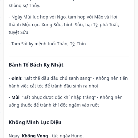
không sợ Thủy.
- Ngày Mùi lục hợp với Ngọ, tam hợp với Mão và Hợi
thành Mộc cục. Xung Sửu, hình Sửu, hại Tý, phá Tuất,
tuyệt Sửu.
- Tam Sát kỵ mệnh tuổi Thân, Tý, Thìn.
Bành Tổ Bách Kỵ Nhật
-
Đinh
: “Bất thế đầu đầu chủ sanh sang” - Không nên tiến
hành việc cắt tóc để tránh đầu sinh ra nhọt
-
Mùi
: “Bất phục dược độc khí nhập tràng” - Không nên
uống thuốc để tránh khí độc ngấm vào ruột
Khổng Minh Lục Diệu
Ngày:
Không Vong
- tức ngày Hung.