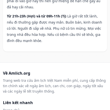
phải đi vào giờ này thì nên giữ miệng để hạn ché gây ẩu
đả hay cãi nhau.
Từ 21h-23h (Hợi) và từ 09h-11h (Tị)
Là giờ rất tốt lành,
nếu đi thường gặp được may mắn. Buôn bán, kinh doanh
có lời. Người đi sắp về nhà. Phụ nữ có tin mừng. Mọi việc
trong nhà đều hòa hợp. Nếu có bệnh cầu thì sẽ khỏi, gia
đình đều mạnh khỏe.
Về Amlich.org
Trang web tra cứu âm lịch Việt Nam miễn phí, cung cấp thông
tin chính xác về ngày âm lịch, can chi, con giáp, ngày tốt xấu
và các ngày lễ tết truyền thống.
Liên kết nhanh