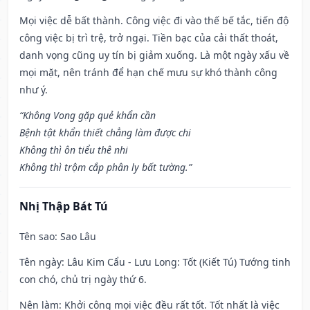
Mọi việc dễ bất thành. Công việc đi vào thế bế tắc, tiến độ
công việc bị trì trệ, trở ngại. Tiền bạc của cải thất thoát,
danh vọng cũng uy tín bị giảm xuống. Là một ngày xấu về
mọi mặt, nên tránh để hạn chế mưu sự khó thành công
như ý.
“Không Vong gặp quẻ khẩn cần
Bệnh tật khẩn thiết chẳng làm được chi
Không thì ôn tiểu thê nhi
Không thì trộm cắp phân ly bất tường.”
Nhị Thập Bát Tú
Tên sao
: Sao Lâu
Tên ngày
: Lâu Kim Cẩu - Lưu Long: Tốt (Kiết Tú) Tướng tinh
con chó, chủ trị ngày thứ 6.
Nên làm
: Khởi công mọi việc đều rất tốt. Tốt nhất là việc