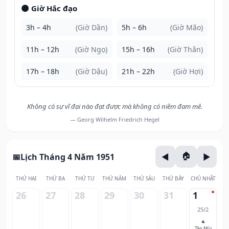
🌑 Giờ Hắc đạo
3h – 4h
(Giờ Dần)
5h – 6h
(Giờ Mão)
11h – 12h
(Giờ Ngọ)
15h – 16h
(Giờ Thân)
17h – 18h
(Giờ Dậu)
21h – 22h
(Giờ Hợi)
Không có sự vĩ đại nào đạt được mà không có niềm đam mê.
— Georg Wilhelm Friedrich Hegel
Lịch Tháng 4 Năm 1951
THỨ HAI
THỨ BA
THỨ TƯ
THỨ NĂM
THỨ SÁU
THỨ BẢY
CHỦ NHẬT
26
27
28
29
30
31
1
25/2
🐐
Tân Mùi