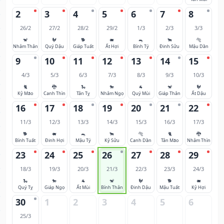
2
3
4
5
6
7
8
26/2
27/2
28/2
29/2
1/3
2/3
3/3
🐒
🐓
🐕
🐖
🐀
🐂
🐅
Nhâm Thân
Quý Dậu
Giáp Tuất
Ất Hợi
Bính Tý
Đinh Sửu
Mậu Dần
9
10
11
12
13
14
15
4/3
5/3
6/3
7/3
8/3
9/3
10/3
🐈
🐉
🐍
🐎
🐐
🐒
🐓
Kỷ Mão
Canh Thìn
Tân Tỵ
Nhâm Ngọ
Quý Mùi
Giáp Thân
Ất Dậu
16
17
18
19
20
21
22
11/3
12/3
13/3
14/3
15/3
16/3
17/3
🐕
🐖
🐀
🐂
🐅
🐈
🐉
Bính Tuất
Đinh Hợi
Mậu Tý
Kỷ Sửu
Canh Dần
Tân Mão
Nhâm Thìn
23
24
25
26
27
28
29
18/3
19/3
20/3
21/3
22/3
23/3
24/3
🐍
🐎
🐐
🐒
🐓
🐕
🐖
Quý Tỵ
Giáp Ngọ
Ất Mùi
Bính Thân
Đinh Dậu
Mậu Tuất
Kỷ Hợi
30
1
2
3
4
5
6
25/3