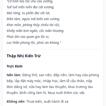
“Cơ tinh tạo tác chủ cao cường,
Tuế tuế niên niên đại cát xương,
Mai táng, tu phần đại cát lợi,
Điền tàm, ngưu mã biến sơn cương.
Khai môn, phóng thủy chiêu tài cốc,
Khiếp mãn kim ngân, cốc mãn thương.
Phúc ấm cao quan gia lộc vị,
Lục thân phong lộc, phúc an khang.”
Thập Nhị Kiến Trừ
Trực Định
Nên làm
: Động thổ, san nền, đắp nền, làm hay sửa phòng
bếp, lắp đặt máy móc, nhập học, làm lễ cầu thân, nộp
đơn dâng sớ, sửa hay làm tàu thuyền, khai trương tàu
thuyền, khởi công làm lò. Mua nuôi thêm súc vật.
Không nên
: Thưa kiện, xuất hành đi xa