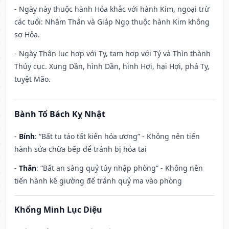
- Ngày này thuộc hành Hỏa khắc với hành Kim, ngoại trừ
các tuổi: Nhâm Thân và Giáp Ngọ thuộc hành Kim không
sợ Hỏa.
- Ngày Thân lục hợp với Tỵ, tam hợp với Tý và Thìn thành
Thủy cục. Xung Dần, hình Dần, hình Hợi, hại Hợi, phá Tỵ,
tuyệt Mão.
Bành Tổ Bách Kỵ Nhật
-
Bính
: “Bất tu táo tất kiến hỏa ương” - Không nên tiến
hành sửa chữa bếp để tránh bị hỏa tai
-
Thân
: “Bất an sàng quỷ túy nhập phòng” - Không nên
tiến hành kê giường để tránh quỷ ma vào phòng
Khổng Minh Lục Diệu