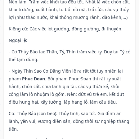
Nên làm
: Trăm việc khởi tạo đều tốt. Nhất là việc chôn cất,
khai trương, xuất hành, tu bổ mồ mã, trổ cửa, các vụ thủy
lợi (như tháo nước, khai thông mương rảnh, đào kênh,...)
Kiêng cữ
: Các việc lót giường, đóng giường, đi thuyền.
Ngoại lệ
:
- Cơ Thủy Báo tại: Thân, Tý, Thìn trăm việc kỵ. Duy tại Tý có
thể tạm dùng.
- Ngày Thìn Sao Cơ Đăng Viên lẽ ra rất tốt tuy nhiên lại
phạm
Phục Đoạn
. Bởi phạm Phục Đoạn thì rất kỵ xuất
hành, chôn cất, chia lãnh gia tài, các vụ thừa kế, khởi
công làm lò nhuộm lò gốm. Nên: dứt vú trẻ em, kết dứt
điều hung hại, xây tường, lấp hang lỗ, làm cầu tiêu.
Cơ: Thủy Báo (con beo): Thủy tinh, sao tốt. Gia đình an
lành, yên vui, vượng điền sản, đồng thời sự nghiệp thăng
tiến.