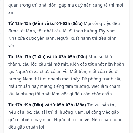
quan trọng thì phải đòn, gặp ma quỷ nên cúng tế thì mới
an.
Từ 13h-15h (Mùi) và từ 01-03h (Sửu)
Mọi công việc đều
được tốt lành, tốt nhất cầu tài đi theo hướng Tây Nam –
Nhà cửa được yên lành. Người xuất hành thì đều bình
yên.
Từ 15h-17h (Thân) và từ 03h-05h (Dần)
Mưu sự khó
thành, cầu lộc, cầu tài mờ mịt. Kiện cáo tốt nhất nên hoãn
lại. Người đi xa chưa có tin về. Mất tiền, mất của nếu đi
hướng Nam thì tìm nhanh mới thấy. Đề phòng tranh cãi,
mâu thuẫn hay miệng tiếng tầm thường. Việc làm chậm,
lâu la nhưng tốt nhất làm việc gì đều cần chắc chắn.
Từ 17h-19h (Dậu) và từ 05h-07h (Mão)
Tin vui sắp tới,
nếu cầu lộc, cầu tài thì đi hướng Nam. Đi công việc gặp
gỡ có nhiều may mắn. Người đi có tin về. Nếu chăn nuôi
đều gặp thuận lợi.