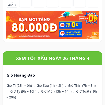
🐀
Canh Tý
XEM TỐT XẤU NGÀY 26 THÁNG 4
Giờ Hoàng Đạo
Giờ Tí (23h – 0h)
;
Giờ Sửu (1h – 2h)
;
Giờ Thìn (7h – 8h)
;
Giờ Tỵ (9h – 10h)
;
Giờ Mùi (13h – 14h)
;
Giờ Tuất (19h
– 20h)