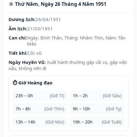
☀️ Thứ Năm, Ngày 26 Tháng 4 Năm 1951
Dương lịch:
26/04/1951
Âm lịch:
21/03/1951
Can chi:
Ngày: Bính Thân, Tháng: Nhâm Thìn, Năm: Tân
Mão
Tiết khí:
Cốc vũ
Ngày Huyền Vũ:
Xuất hành thường gặp cãi cọ, gặp việc
xấu, không nên đi
⏱️ Giờ Hoàng đạo
23h – 0h
(Giờ Tí)
1h – 2h
(Giờ Sửu)
7h – 8h
(Giờ Thìn)
9h – 10h
(Giờ Tỵ)
13h – 14h
(Giờ Mùi)
19h – 20h
(Giờ Tuất)