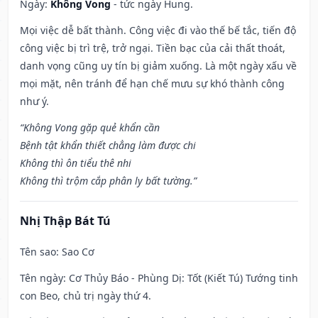
Ngày:
Không Vong
- tức ngày Hung.
Mọi việc dễ bất thành. Công việc đi vào thế bế tắc, tiến độ
công việc bị trì trệ, trở ngại. Tiền bạc của cải thất thoát,
danh vọng cũng uy tín bị giảm xuống. Là một ngày xấu về
mọi mặt, nên tránh để hạn chế mưu sự khó thành công
như ý.
“Không Vong gặp quẻ khẩn cần
Bệnh tật khẩn thiết chẳng làm được chi
Không thì ôn tiểu thê nhi
Không thì trộm cắp phân ly bất tường.”
Nhị Thập Bát Tú
Tên sao
: Sao Cơ
Tên ngày
: Cơ Thủy Báo - Phùng Dị: Tốt (Kiết Tú) Tướng tinh
con Beo, chủ trị ngày thứ 4.