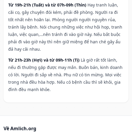
Từ 19h-21h (Tuất) và từ 07h-09h (Thìn)
Hay tranh luận,
cãi cọ, gây chuyện đói kém, phải đề phòng. Người ra đi
tốt nhất nên hoãn lại. Phòng người người nguyền rủa,
tránh lây bệnh. Nói chung những việc như hội họp, tranh
luận, việc quan,…nên tránh đi vào giờ này. Nếu bắt buộc
phải đi vào giờ này thì nên giữ miệng để hạn ché gây ẩu
đả hay cãi nhau.
Từ 21h-23h (Hợi) và từ 09h-11h (Tị)
Là giờ rất tốt lành,
nếu đi thường gặp được may mắn. Buôn bán, kinh doanh
có lời. Người đi sắp về nhà. Phụ nữ có tin mừng. Mọi việc
trong nhà đều hòa hợp. Nếu có bệnh cầu thì sẽ khỏi, gia
đình đều mạnh khỏe.
Về Amlich.org