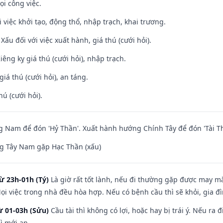
ọi công việc.
i việc khởi tạo, động thổ, nhập trạch, khai trương.
ấu đối với việc xuất hành, giá thú (cưới hỏi).
Kiêng kỵ giá thú (cưới hỏi), nhập trạch.
giá thú (cưới hỏi), an táng.
hú (cưới hỏi).
Nam để đón 'Hỷ Thần'. Xuất hành hướng Chính Tây để đón 'Tài Th
g Tây Nam gặp Hạc Thần (xấu)
ừ 23h-01h (Tý)
Là giờ rất tốt lành, nếu đi thường gặp được may mắ
ọi việc trong nhà đều hòa hợp. Nếu có bệnh cầu thì sẽ khỏi, gia 
ừ 01-03h (Sửu)
Cầu tài thì không có lợi, hoặc hay bị trái ý. Nếu ra 
ì mới an.