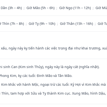
 Dần (3h – 4h)
;
Giờ Mão (5h – 6h)
;
Giờ Ngọ (11h – 12h)
;
Giờ Mù
ờ Thìn (7h – 8h)
;
Giờ Tỵ (9h – 10h)
;
Giờ Thân (15h – 16h)
;
Giờ T
y xấu, ngày này kỵ tiến hành các việc trọng đại như khai trương, xuấ
hi sinh Can (Kim sinh Thủy), ngày này là ngày cát (nghĩa nhật).
hong Kim, kỵ các tuổi: Đinh Mão và Tân Mão.
Kim khắc với hành Mộc, ngoại trừ các tuổi: Kỷ Hợi vì Kim khắc mà 
 Thìn, tam hợp với Sửu và Tỵ thành Kim cục. Xung Mão, hình Dậu, h