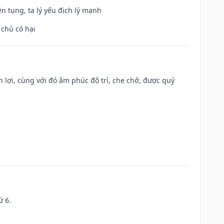
ện tụng, ta lý yếu địch lý mạnh
 chủ có hại
n lợi, cùng với đó âm phúc độ trì, che chở, được quý
ứ 6.