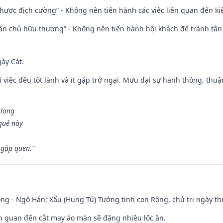
 nhược địch cường” - Không nên tiến hành các việc liên quan đến ki
 tân chủ hữu thương” - Không nên tiến hành hội khách để tránh tân
gày Cát.
 việc đều tốt lành và ít gặp trở ngại. Mưu đại sự hanh thông, thuậ
 long
 quẻ này
 gặp quen.”
ng - Ngô Hán: Xấu (Hung Tú) Tướng tinh con Rồng, chủ trị ngày th
iên quan đến cắt may áo màn sẽ đặng nhiều lộc ăn.