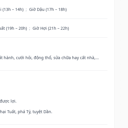
i (13h – 14h)
;
Giờ Dậu (17h – 18h)
uất (19h – 20h)
;
Giờ Hợi (21h – 22h)
t hành, cưới hỏi, động thổ, sửa chữa hay cất nhà,...
được lợi.
ại Tuất, phá Tý, tuyệt Dần.