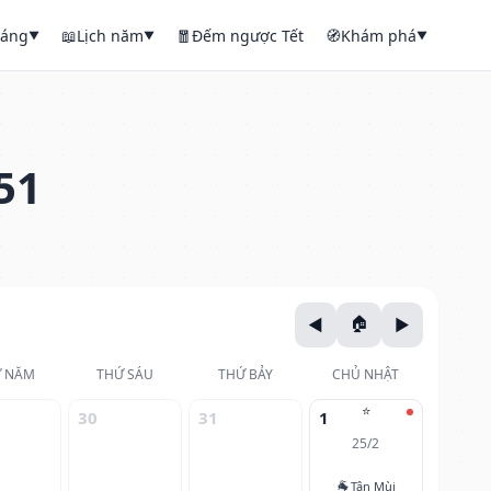
háng
📖
Lịch năm
🧧
Đếm ngược Tết
🧭
Khám phá
▼
▼
▼
51
 NĂM
THỨ SÁU
THỨ BẢY
CHỦ NHẬT
⭐
30
31
1
25/2
🐐
Tân Mùi