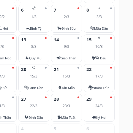
🌙
⭐
6
7
8
9/2
1/3
2/3
3/3
🐀
🐂
🐅
Ất Hợi
Bính Tý
Đinh Sửu
Mậu Dần
⭐
13
14
15
7/3
8/3
9/3
10/3
🐐
🐒
🐓
âm Ngọ
Quý Mùi
Giáp Thân
Ất Dậu
🌕
20
21
22
4/3
15/3
16/3
17/3
🐅
🐈
🐉
ỷ Sửu
Canh Dần
Tân Mão
Nhâm Thìn
27
28
29
1/3
22/3
23/3
24/3
🐓
🐕
🐖
nh Thân
Đinh Dậu
Mậu Tuất
Kỷ Hợi
4
5
6