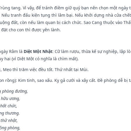
 Trùng tang. Vì vậy, để tránh điềm giữ quý bạn nên chọn một ngày 
 Nếu tranh đấu kiện tụng thì lâm bại. Nếu khởi dựng nhà cửa chết 
 ruộng đất, còn nếu làm quan bị cách chức. Sao Cang thuộc vào Thấ
 đặt cho con thì được yên lành.
ngày Rằm là
Diệt Một Nhật
: Cữ làm rượu, thừa kế sự nghiệp, lập 
 hại (vì Diệt Một có nghĩa là chìm mất).
, Mẹo thì trăm việc đều tốt. Thứ nhất tại Mùi.
n rồng): Kim tinh, sao xấu. Kỵ gả cưới và xây cất. Đề phòng dễ bị t
ng phòng đường,
ủ hữu ương,
thất chức,
ang thương.
 thử nhật,
hông phòng,