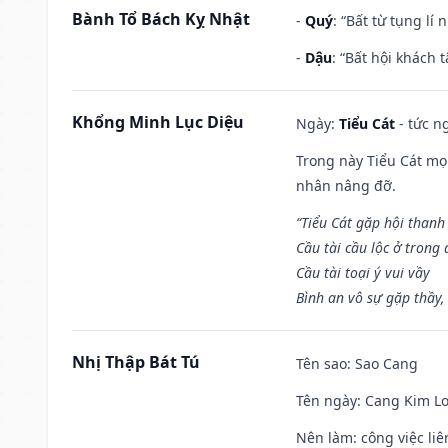
Bành Tổ Bách Kỵ Nhật
-
Quý
: “Bất từ tụng lí
-
Dậu
: “Bất hội khách
Khổng Minh Lục Diệu
Ngày:
Tiểu Cát
- tức n
Trong này Tiểu Cát mọi
nhân nâng đỡ.
“Tiểu Cát gặp hội thanh
Cầu tài cầu lộc ở trong
Cầu tài toại ý vui vầy
Bình an vô sự gặp thầy,
Nhị Thập Bát Tú
Tên sao
: Sao Cang
Tên ngày
: Cang Kim Lo
Nên làm
: công việc l