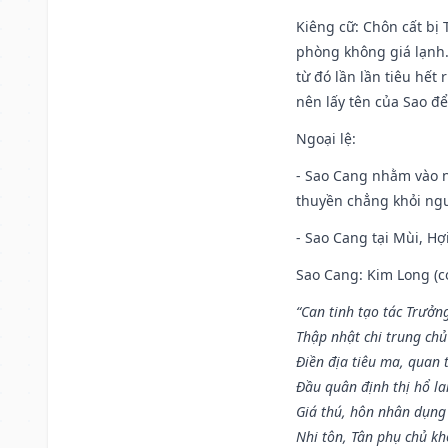
Kiêng cữ
: Chôn cất bị
phòng không giá lạnh.
từ đó lần lần tiêu hết
nên lấy tên của Sao để
Ngoại lệ
:
- Sao Cang nhằm vào 
thuyền chẳng khỏi nguy
- Sao Cang tại Mùi, Hợi
Sao Cang: Kim Long (co
“Can tinh tạo tác Trưở
Thập nhật chi trung ch
Điền địa tiêu ma, quan 
Đầu quân định thị hổ l
Giá thú, hôn nhân dụng
Nhi tôn, Tân phụ chủ k