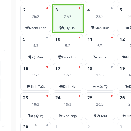
2
3
4
5
26/2
27/2
28/2
2
🐒
🐓
🐕
🐖
Nhâm Thân
Quý Dậu
Giáp Tuất
9
10
11
12
4/3
5/3
6/3
🐈
🐉
🐍
🐎
Kỷ Mão
Canh Thìn
Tân Tỵ
Nh
16
17
18
19
11/3
12/3
13/3
1
🐕
🐖
🐀
🐂
Bính Tuất
Đinh Hợi
Mậu Tý
K
23
24
25
26
18/3
19/3
20/3
2
🐍
🐎
🐐
🐒
Quý Tỵ
Giáp Ngọ
Ất Mùi
Bí
⭐
30
1
2
3