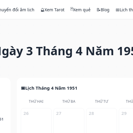
🃏
huyển đổi âm lịch
🔮
Xem Tarot
Xem quẻ
📝
Blog
📅
Lịch t
gày 3 Tháng 4 Năm 19
Lịch Tháng 4 Năm 1951
THỨ HAI
THỨ BA
THỨ TƯ
THỨ
26
27
28
29
51