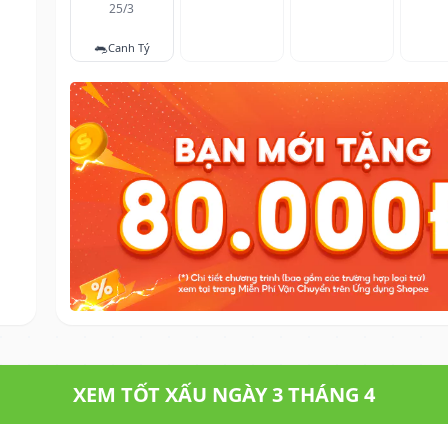
25/3
🐀
Canh Tý
XEM TỐT XẤU NGÀY 3 THÁNG 4