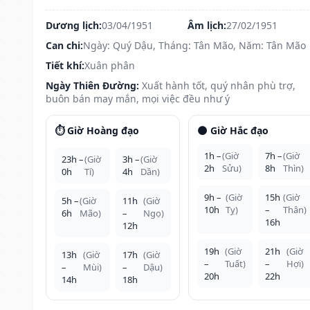
Dương lịch:
03/04/1951
Âm lịch:
27/02/1951
Can chi:
Ngày: Quý Dậu, Tháng: Tân Mão, Năm: Tân Mão
Tiết khí:
Xuân phân
Ngày Thiên Đường:
Xuất hành tốt, quý nhân phù trợ,
buôn bán may mắn, mọi việc đều như ý
⏱️ Giờ Hoàng đạo
🌑 Giờ Hắc đạo
1h –
(Giờ
7h –
(Giờ
23h –
(Giờ
3h –
(Giờ
2h
Sửu)
8h
Thìn)
0h
Tí)
4h
Dần)
9h –
(Giờ
15h
(Giờ
5h –
(Giờ
11h
(Giờ
10h
Tỵ)
–
Thân)
6h
Mão)
–
Ngọ)
16h
12h
19h
(Giờ
21h
(Giờ
13h
(Giờ
17h
(Giờ
–
Tuất)
–
Hợi)
–
Mùi)
–
Dậu)
20h
22h
14h
18h