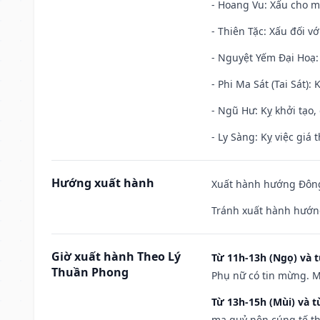
- Hoang Vu: Xấu cho m
- Thiên Tặc: Xấu đối vớ
- Nguyệt Yếm Đại Hoạ: X
- Phi Ma Sát (Tai Sát): 
- Ngũ Hư: Kỵ khởi tạo, 
- Ly Sàng: Kỵ việc giá t
Hướng xuất hành
Xuất hành hướng Đông 
Tránh xuất hành hướn
Giờ xuất hành Theo Lý
Từ 11h-13h (Ngọ) và t
Thuần Phong
Phụ nữ có tin mừng. M
Từ 13h-15h (Mùi) và t
ma quỷ nên cúng tế th