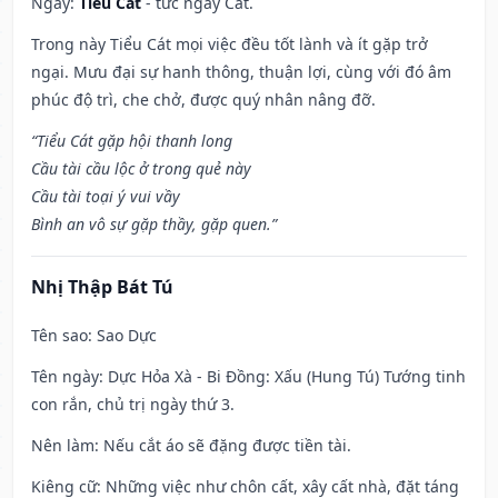
Ngày:
Tiểu Cát
- tức ngày Cát.
Trong này Tiểu Cát mọi việc đều tốt lành và ít gặp trở
ngại. Mưu đại sự hanh thông, thuận lợi, cùng với đó âm
phúc độ trì, che chở, được quý nhân nâng đỡ.
“Tiểu Cát gặp hội thanh long
Cầu tài cầu lộc ở trong quẻ này
Cầu tài toại ý vui vầy
Bình an vô sự gặp thầy, gặp quen.”
Nhị Thập Bát Tú
Tên sao
: Sao Dực
Tên ngày
: Dực Hỏa Xà - Bi Đồng: Xấu (Hung Tú) Tướng tinh
con rắn, chủ trị ngày thứ 3.
Nên làm
: Nếu cắt áo sẽ đặng được tiền tài.
Kiêng cữ
: Những việc như chôn cất, xây cất nhà, đặt táng