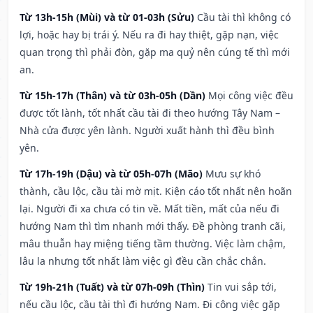
Từ 13h-15h (Mùi) và từ 01-03h (Sửu)
Cầu tài thì không có
lợi, hoặc hay bị trái ý. Nếu ra đi hay thiệt, gặp nạn, việc
quan trọng thì phải đòn, gặp ma quỷ nên cúng tế thì mới
an.
Từ 15h-17h (Thân) và từ 03h-05h (Dần)
Mọi công việc đều
được tốt lành, tốt nhất cầu tài đi theo hướng Tây Nam –
Nhà cửa được yên lành. Người xuất hành thì đều bình
yên.
Từ 17h-19h (Dậu) và từ 05h-07h (Mão)
Mưu sự khó
thành, cầu lộc, cầu tài mờ mịt. Kiện cáo tốt nhất nên hoãn
lại. Người đi xa chưa có tin về. Mất tiền, mất của nếu đi
hướng Nam thì tìm nhanh mới thấy. Đề phòng tranh cãi,
mâu thuẫn hay miệng tiếng tầm thường. Việc làm chậm,
lâu la nhưng tốt nhất làm việc gì đều cần chắc chắn.
Từ 19h-21h (Tuất) và từ 07h-09h (Thìn)
Tin vui sắp tới,
nếu cầu lộc, cầu tài thì đi hướng Nam. Đi công việc gặp