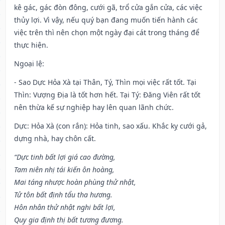
kê gác, gác đòn đông, cưới gã, trổ cửa gắn cửa, các việc
thủy lợi. Vì vậy, nếu quý bạn đang muốn tiến hành các
việc trên thì nên chọn một ngày đại cát trong tháng để
thực hiện.
Ngoại lệ
:
- Sao Dực Hỏa Xà tại Thân, Tý, Thìn mọi việc rất tốt. Tại
Thìn: Vượng Địa là tốt hơn hết. Tại Tý: Đăng Viên rất tốt
nên thừa kế sự nghiệp hay lên quan lãnh chức.
Dực: Hỏa Xà (con rắn): Hỏa tinh, sao xấu. Khắc kỵ cưới gả,
dựng nhà, hay chôn cất.
“Dực tinh bất lợi giá cao đường,
Tam niên nhị tái kiến ôn hoàng,
Mai táng nhược hoàn phùng thử nhật,
Tử tôn bất định tẩu tha hương.
Hôn nhân thử nhật nghi bất lợi,
Quy gia định thị bất tương đương.