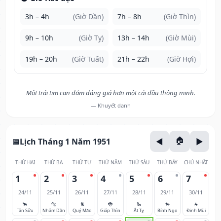
3h – 4h
(Giờ Dần)
7h – 8h
(Giờ Thìn)
9h – 10h
(Giờ Tỵ)
13h – 14h
(Giờ Mùi)
19h – 20h
(Giờ Tuất)
21h – 22h
(Giờ Hợi)
Một trái tim can đảm đáng giá hơn một cái đầu thông minh.
— Khuyết danh
Lịch Tháng 1 Năm 1951
THỨ HAI
THỨ BA
THỨ TƯ
THỨ NĂM
THỨ SÁU
THỨ BẢY
CHỦ NHẬT
1
2
3
4
5
6
7
24/11
25/11
26/11
27/11
28/11
29/11
30/11
🐂
🐅
🐈
🐉
🐍
🐎
🐐
Tân Sửu
Nhâm Dần
Quý Mão
Giáp Thìn
Ất Tỵ
Bính Ngọ
Đinh Mùi