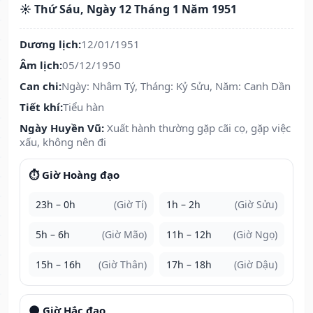
☀️ Thứ Sáu, Ngày 12 Tháng 1 Năm 1951
Dương lịch:
12/01/1951
Âm lịch:
05/12/1950
Can chi:
Ngày: Nhâm Tý, Tháng: Kỷ Sửu, Năm: Canh Dần
Tiết khí:
Tiểu hàn
Ngày Huyền Vũ:
Xuất hành thường gặp cãi cọ, gặp việc
xấu, không nên đi
⏱️ Giờ Hoàng đạo
23h – 0h
(Giờ Tí)
1h – 2h
(Giờ Sửu)
5h – 6h
(Giờ Mão)
11h – 12h
(Giờ Ngọ)
15h – 16h
(Giờ Thân)
17h – 18h
(Giờ Dậu)
🌑 Giờ Hắc đạo