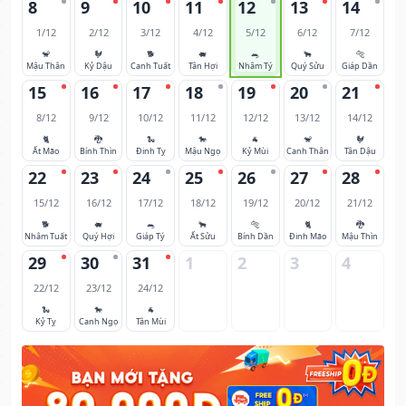
8
9
10
11
12
13
14
1/12
2/12
3/12
4/12
5/12
6/12
7/12
🐒
🐓
🐕
🐖
🐀
🐂
🐅
Mậu Thân
Kỷ Dậu
Canh Tuất
Tân Hợi
Nhâm Tý
Quý Sửu
Giáp Dần
15
16
17
18
19
20
21
8/12
9/12
10/12
11/12
12/12
13/12
14/12
🐈
🐉
🐍
🐎
🐐
🐒
🐓
Ất Mão
Bính Thìn
Đinh Tỵ
Mậu Ngọ
Kỷ Mùi
Canh Thân
Tân Dậu
22
23
24
25
26
27
28
15/12
16/12
17/12
18/12
19/12
20/12
21/12
🐕
🐖
🐀
🐂
🐅
🐈
🐉
Nhâm Tuất
Quý Hợi
Giáp Tý
Ất Sửu
Bính Dần
Đinh Mão
Mậu Thìn
29
30
31
1
2
3
4
22/12
23/12
24/12
🐍
🐎
🐐
Kỷ Tỵ
Canh Ngọ
Tân Mùi