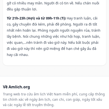
gỡ có nhiều may mắn. Người đi có tin về. Nếu chăn nuôi
đều gặp thuận lợi.
Từ 21h-23h (Hợi) và từ 09h-11h (Tị)
Hay tranh luận, cãi
cọ, gây chuyện đói kém, phải đề phòng. Người ra đi tốt
nhất nên hoãn lại. Phòng người người nguyền rủa, tránh
lây bệnh. Nói chung những việc như hội họp, tranh luận,
việc quan,…nên tránh đi vào giờ này. Nếu bắt buộc phải
đi vào giờ này thì nên giữ miệng để hạn ché gây ẩu đả
hay cãi nhau.
Về Amlich.org
Trang web tra cứu âm lịch Việt Nam miễn phí, cung cấp thông
tin chính xác về ngày âm lịch, can chi, con giáp, ngày tốt xấu
và các ngày lễ tết truyền thống.