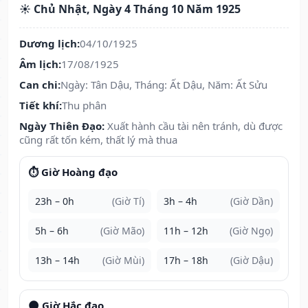
☀️ Chủ Nhật, Ngày 4 Tháng 10 Năm 1925
Dương lịch:
04/10/1925
Âm lịch:
17/08/1925
Can chi:
Ngày: Tân Dậu, Tháng: Ất Dậu, Năm: Ất Sửu
Tiết khí:
Thu phân
Ngày Thiên Đạo:
Xuất hành cầu tài nên tránh, dù được
cũng rất tốn kém, thất lý mà thua
⏱️ Giờ Hoàng đạo
23h – 0h
(Giờ Tí)
3h – 4h
(Giờ Dần)
5h – 6h
(Giờ Mão)
11h – 12h
(Giờ Ngọ)
13h – 14h
(Giờ Mùi)
17h – 18h
(Giờ Dậu)
🌑 Giờ Hắc đạo