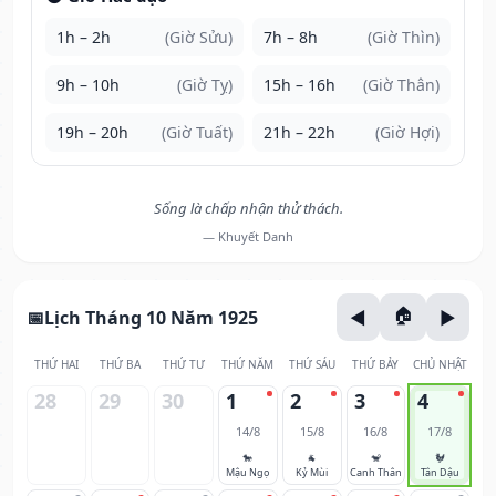
1h – 2h
(Giờ Sửu)
7h – 8h
(Giờ Thìn)
9h – 10h
(Giờ Tỵ)
15h – 16h
(Giờ Thân)
19h – 20h
(Giờ Tuất)
21h – 22h
(Giờ Hợi)
Sống là chấp nhận thử thách.
— Khuyết Danh
Lịch Tháng 10 Năm 1925
THỨ HAI
THỨ BA
THỨ TƯ
THỨ NĂM
THỨ SÁU
THỨ BẢY
CHỦ NHẬT
28
29
30
1
2
3
4
14/8
15/8
16/8
17/8
🐎
🐐
🐒
🐓
Mậu Ngọ
Kỷ Mùi
Canh Thân
Tân Dậu