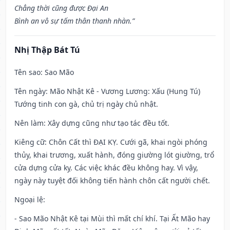
Chẳng thời cũng được Đại An
Bình an vô sự tấm thân thanh nhàn.”
Nhị Thập Bát Tú
Tên sao
: Sao Mão
Tên ngày
: Mão Nhật Kê - Vương Lương: Xấu (Hung Tú)
Tướng tinh con gà, chủ trị ngày chủ nhật.
Nên làm
: Xây dựng cũng như tạo tác đều tốt.
Kiêng cữ
: Chôn Cất thì ĐẠI KỴ. Cưới gã, khai ngòi phóng
thủy, khai trương, xuất hành, đóng giường lót giường, trổ
cửa dựng cửa kỵ. Các việc khác đều không hay. Vì vậy,
ngày này tuyệt đối không tiến hành chôn cất người chết.
Ngoại lệ
:
- Sao Mão Nhật Kê tại Mùi thì mất chí khí. Tại Ất Mão hay