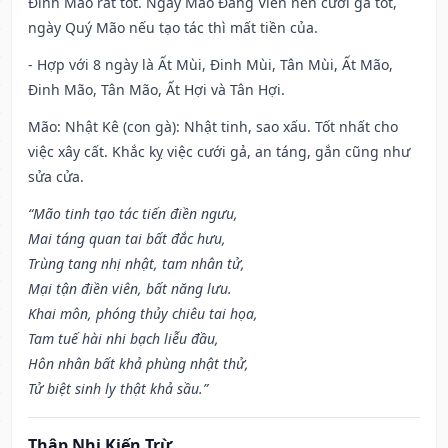
Đinh Mão rất tốt. Ngày Mão Đăng Viên nên cưới gả tốt,
ngày Quý Mão nếu tạo tác thì mất tiền của.
- Hợp với 8 ngày là Ất Mùi, Đinh Mùi, Tân Mùi, Ất Mão,
Đinh Mão, Tân Mão, Ất Hợi và Tân Hợi.
Mão: Nhật Kê (con gà): Nhật tinh, sao xấu. Tốt nhất cho
việc xây cất. Khắc kỵ việc cưới gả, an táng, gắn cũng như
sửa cửa.
“Mão tinh tạo tác tiến điền ngưu,
Mai táng quan tai bất đắc hưu,
Trùng tang nhị nhật, tam nhân tử,
Mại tận điền viên, bất năng lưu.
Khai môn, phóng thủy chiêu tai họa,
Tam tuế hài nhi bạch liễu đầu,
Hôn nhân bất khả phùng nhật thử,
Tử biệt sinh ly thật khả sầu.”
Thập Nhị Kiến Trừ