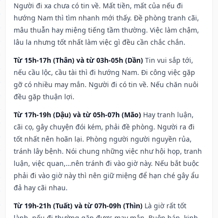
Người đi xa chưa có tin về. Mất tiền, mất của nếu đi
hướng Nam thì tìm nhanh mới thấy. Đề phòng tranh cãi,
mâu thuẫn hay miệng tiếng tầm thường. Việc làm chậm,
lâu la nhưng tốt nhất làm việc gì đều cần chắc chắn.
Từ 15h-17h (Thân) và từ 03h-05h (Dần)
Tin vui sắp tới,
nếu cầu lộc, cầu tài thì đi hướng Nam. Đi công việc gặp
gỡ có nhiều may mắn. Người đi có tin về. Nếu chăn nuôi
đều gặp thuận lợi.
Từ 17h-19h (Dậu) và từ 05h-07h (Mão)
Hay tranh luận,
cãi cọ, gây chuyện đói kém, phải đề phòng. Người ra đi
tốt nhất nên hoãn lại. Phòng người người nguyền rủa,
tránh lây bệnh. Nói chung những việc như hội họp, tranh
luận, việc quan,…nên tránh đi vào giờ này. Nếu bắt buộc
phải đi vào giờ này thì nên giữ miệng để hạn ché gây ẩu
đả hay cãi nhau.
Từ 19h-21h (Tuất) và từ 07h-09h (Thìn)
Là giờ rất tốt
lành, nếu đi thường gặp được may mắn. Buôn bán, kinh