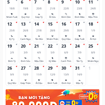
5
6
7
8
9
10
11
18/8
19/8
20/8
21/8
22/8
23/8
24/8
🐕
🐖
🐀
🐂
🐅
🐈
🐉
Nhâm Tuất
Quý Hợi
Giáp Tý
Ất Sửu
Bính Dần
Đinh Mão
Mậu Thìn
12
13
14
15
16
17
18
25/8
26/8
27/8
28/8
29/8
30/8
1/9
🐍
🐎
🐐
🐒
🐓
🐕
🐖
Kỷ Tỵ
Canh Ngọ
Tân Mùi
Nhâm Thân
Quý Dậu
Giáp Tuất
Ất Hợi
19
20
21
22
23
24
25
2/9
3/9
4/9
5/9
6/9
7/9
8/9
🐀
🐂
🐅
🐈
🐉
🐍
🐎
Bính Tý
Đinh Sửu
Mậu Dần
Kỷ Mão
Canh Thìn
Tân Tỵ
Nhâm Ngọ
26
27
28
29
30
31
1
9/9
10/9
11/9
12/9
13/9
14/9
🐐
🐒
🐓
🐕
🐖
🐀
Quý Mùi
Giáp Thân
Ất Dậu
Bính Tuất
Đinh Hợi
Mậu Tý