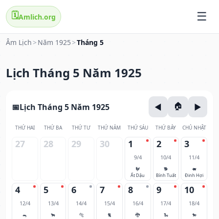
🗓️
Amlich.org
Âm Lịch
>
Năm 1925
>
Tháng 5
Lịch Tháng 5 Năm 1925
Lịch Tháng 5 Năm 1925
THỨ HAI
THỨ BA
THỨ TƯ
THỨ NĂM
THỨ SÁU
THỨ BẢY
CHỦ NHẬT
27
28
29
30
1
2
3
9/4
10/4
11/4
🐓
🐕
🐖
Ất Dậu
Bính Tuất
Đinh Hợi
4
5
6
7
8
9
10
12/4
13/4
14/4
15/4
16/4
17/4
18/4
🐀
🐂
🐅
🐈
🐉
🐍
🐎