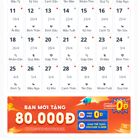
Mậu Tý
Kỷ Sửu
Canh Dần
Tân Mão
Nhâm Thìn
Quý Tỵ
Giáp Ngọ
11
12
13
14
15
16
17
19/4
20/4
21/4
22/4
23/4
24/4
25/4
🐐
🐒
🐓
🐕
🐖
🐀
🐂
Ất Mùi
Bính Thân
Đinh Dậu
Mậu Tuất
Kỷ Hợi
Canh Tý
Tân Sửu
18
19
20
21
22
23
24
26/4
27/4
28/4
29/4
1/4
2/4
3/4
🐅
🐈
🐉
🐍
🐅
🐈
🐉
Nhâm Dần
Quý Mão
Giáp Thìn
Ất Tỵ
Giáp Dần
Ất Mão
Bính Thìn
25
26
27
28
29
30
31
4/4
5/4
6/4
7/4
8/4
9/4
10/4
🐍
🐎
🐐
🐒
🐓
🐕
🐖
Đinh Tỵ
Mậu Ngọ
Kỷ Mùi
Canh Thân
Tân Dậu
Nhâm Tuất
Quý Hợi