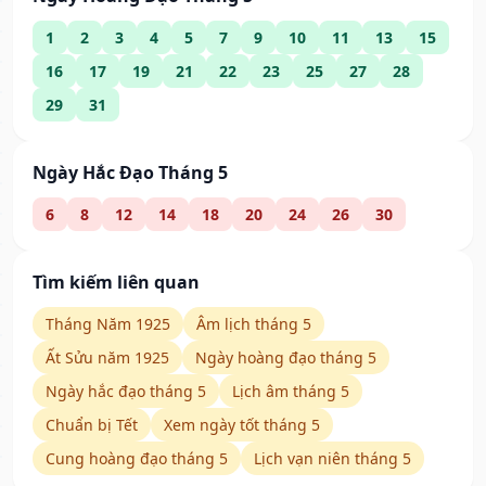
1
2
3
4
5
7
9
10
11
13
15
16
17
19
21
22
23
25
27
28
29
31
Ngày Hắc Đạo Tháng 5
6
8
12
14
18
20
24
26
30
Tìm kiếm liên quan
Tháng Năm 1925
Âm lịch tháng 5
Ất Sửu năm 1925
Ngày hoàng đạo tháng 5
Ngày hắc đạo tháng 5
Lịch âm tháng 5
Chuẩn bị Tết
Xem ngày tốt tháng 5
Cung hoàng đạo tháng 5
Lịch vạn niên tháng 5