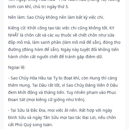
tinh con khỉ, chủ trị ngày thứ 3.
Nên làm
: Sao Chủy không nên làm bất kỳ việc chi.
Kiêng cữ
: Khởi công tạo tác việc chi cũng không tốt. KỴ
NHẤT là chôn cất và các vụ thuộc về chết chôn như sửa
đắp mồ mả, làm sanh phần (làm mồ mã để sẵn), đóng thọ
đường (đóng hòm để sẵn). Ngày này tuyệt đối không tiến
hành chôn cất người chết để tránh gặp điềm dữ.
Ngoại lệ
:
- Sao Chủy Hỏa Hầu tại Tỵ bị đoạt khí, còn Hung thì càng
thêm Hung. Tại Dậu rất tốt, vì Sao Chủy Đăng Viên ở Dậu
đem khởi động và thăng tiến. Tuy nhiên phạm vào Phục
Đoạn Sát (mọi kiêng cữ giống như trên).
- Tại Sửu là Đắc Địa, mọi việc ắt nên. Rất hợp với ngày
Đinh Sửu và ngày Tân Sửu mọi tạo tác Đại Lợi, nếu chôn
cất Phú Quý song toàn.