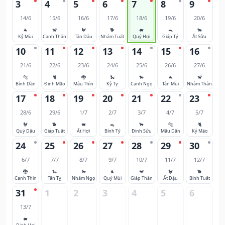
3
4
5
6
7
8
9
14/6
15/6
16/6
17/6
18/6
19/6
20/6
🐐
🐒
🐓
🐕
🐖
🐀
🐂
Kỷ Mùi
Canh Thân
Tân Dậu
Nhâm Tuất
Quý Hợi
Giáp Tý
Ất Sửu
10
11
12
13
14
15
16
21/6
22/6
23/6
24/6
25/6
26/6
27/6
🐅
🐈
🐉
🐍
🐎
🐐
🐒
Bính Dần
Đinh Mão
Mậu Thìn
Kỷ Tỵ
Canh Ngọ
Tân Mùi
Nhâm Thân
17
18
19
20
21
22
23
28/6
29/6
1/7
2/7
3/7
4/7
5/7
🐓
🐕
🐖
🐀
🐂
🐅
🐈
Quý Dậu
Giáp Tuất
Ất Hợi
Bính Tý
Đinh Sửu
Mậu Dần
Kỷ Mão
24
25
26
27
28
29
30
6/7
7/7
8/7
9/7
10/7
11/7
12/7
🐉
🐍
🐎
🐐
🐒
🐓
🐕
Canh Thìn
Tân Tỵ
Nhâm Ngọ
Quý Mùi
Giáp Thân
Ất Dậu
Bính Tuất
31
1
2
3
4
5
6
13/7
🐖