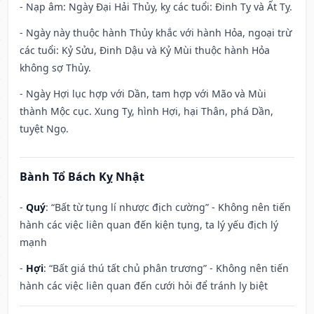
- Nạp âm: Ngày Đại Hải Thủy, kỵ các tuổi: Đinh Tỵ và Ất Tỵ.
- Ngày này thuộc hành Thủy khắc với hành Hỏa, ngoại trừ
các tuổi: Kỷ Sửu, Đinh Dậu và Kỷ Mùi thuộc hành Hỏa
không sợ Thủy.
- Ngày Hợi lục hợp với Dần, tam hợp với Mão và Mùi
thành Mộc cục. Xung Tỵ, hình Hợi, hại Thân, phá Dần,
tuyệt Ngọ.
Bành Tổ Bách Kỵ Nhật
-
Quý
: “Bất từ tụng lí nhược địch cường” - Không nên tiến
hành các việc liên quan đến kiện tụng, ta lý yếu địch lý
mạnh
-
Hợi
: “Bất giá thú tất chủ phân trương” - Không nên tiến
hành các việc liên quan đến cưới hỏi để tránh ly biệt