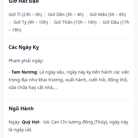
Giờ Hắc Đạo
Giờ Tí (23h – 0h)
;
Giờ Dần (3h – 4h)
;
Giờ Mão (5h – 6h)
;
Giờ Tỵ (9h – 10h)
;
Giờ Thân (15h – 16h)
;
Giờ Dậu (17h
– 18h)
Các Ngày Kỵ
Phạm phải ngày:
-
Tam Nương
: Là ngày xấu, ngày này kỵ tiến hành các việc
trọng đại như khai trương, xuất hành, cưới hỏi, động thổ,
sửa chữa hay cất nhà,...
Ngũ Hành
Ngày:
Quý Hợi
- tức Can Chi tương đồng (Thủy), ngày này
là ngày cát.