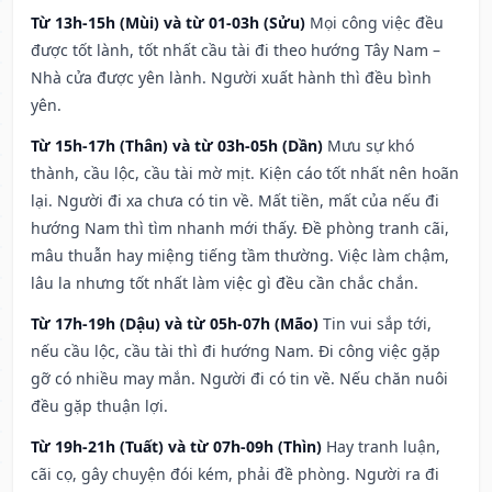
Từ 13h-15h (Mùi) và từ 01-03h (Sửu)
Mọi công việc đều
được tốt lành, tốt nhất cầu tài đi theo hướng Tây Nam –
Nhà cửa được yên lành. Người xuất hành thì đều bình
yên.
Từ 15h-17h (Thân) và từ 03h-05h (Dần)
Mưu sự khó
thành, cầu lộc, cầu tài mờ mịt. Kiện cáo tốt nhất nên hoãn
lại. Người đi xa chưa có tin về. Mất tiền, mất của nếu đi
hướng Nam thì tìm nhanh mới thấy. Đề phòng tranh cãi,
mâu thuẫn hay miệng tiếng tầm thường. Việc làm chậm,
lâu la nhưng tốt nhất làm việc gì đều cần chắc chắn.
Từ 17h-19h (Dậu) và từ 05h-07h (Mão)
Tin vui sắp tới,
nếu cầu lộc, cầu tài thì đi hướng Nam. Đi công việc gặp
gỡ có nhiều may mắn. Người đi có tin về. Nếu chăn nuôi
đều gặp thuận lợi.
Từ 19h-21h (Tuất) và từ 07h-09h (Thìn)
Hay tranh luận,
cãi cọ, gây chuyện đói kém, phải đề phòng. Người ra đi