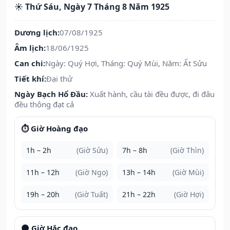
☀️ Thứ Sáu, Ngày 7 Tháng 8 Năm 1925
Dương lịch:
07/08/1925
Âm lịch:
18/06/1925
Can chi:
Ngày: Quý Hợi, Tháng: Quý Mùi, Năm: Ất Sửu
Tiết khí:
Đại thử
Ngày Bạch Hổ Đầu:
Xuất hành, cầu tài đều được, đi đâu
đều thông đạt cả
⏱️ Giờ Hoàng đạo
1h – 2h
(Giờ Sửu)
7h – 8h
(Giờ Thìn)
11h – 12h
(Giờ Ngọ)
13h – 14h
(Giờ Mùi)
19h – 20h
(Giờ Tuất)
21h – 22h
(Giờ Hợi)
🌑 Giờ Hắc đạo