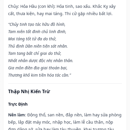
Chủy: Hỏa Hầu (con khỉ): Hỏa tinh, sao xấu. Khắc Kỵ xây
cất, thưa kiện, hay mai táng. Thi cử gặp nhiều bất lợi.
“Chủy tinh tạo tác hữu đồ hình,
Tam niên tất đinh chủ linh đinh,
Mai táng tốt tử đa do thử,
Thủ định Dần niên tiện sát nhân.
Tam tang bất chỉ giai do thử,
Nhất nhân dược độc nhị nhân thân.
Gia môn điền địa giai thoán bại,
Thương khố kim tiền hóa tác cần.”
Thập Nhị Kiến Trừ
Trực Định
Nên làm
: Động thổ, san nền, đắp nền, làm hay sửa phòng
bếp, lắp đặt máy móc, nhập học, làm lễ cầu thân, nộp
đơn dâng sớ, sửa hay làm tàu thuyền, khai trương tàu