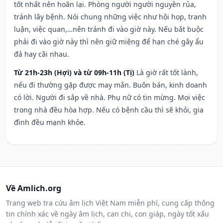
tốt nhất nên hoãn lại. Phòng người người nguyền rủa,
tránh lây bệnh. Nói chung những việc như hội họp, tranh
luận, việc quan,…nên tránh đi vào giờ này. Nếu bắt buộc
phải đi vào giờ này thì nên giữ miệng để hạn ché gây ẩu
đả hay cãi nhau.
Từ 21h-23h (Hợi) và từ 09h-11h (Tị)
Là giờ rất tốt lành,
nếu đi thường gặp được may mắn. Buôn bán, kinh doanh
có lời. Người đi sắp về nhà. Phụ nữ có tin mừng. Mọi việc
trong nhà đều hòa hợp. Nếu có bệnh cầu thì sẽ khỏi, gia
đình đều mạnh khỏe.
Về Amlich.org
Trang web tra cứu âm lịch Việt Nam miễn phí, cung cấp thông
tin chính xác về ngày âm lịch, can chi, con giáp, ngày tốt xấu