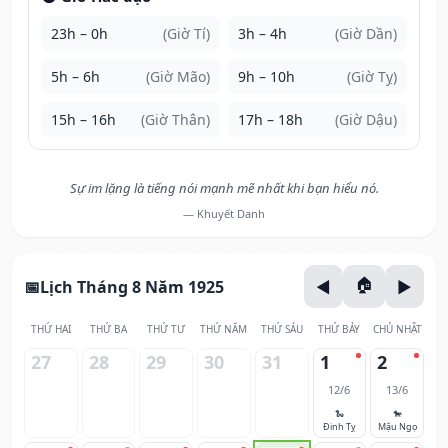
23h – 0h
(Giờ Tí)
3h – 4h
(Giờ Dần)
5h – 6h
(Giờ Mão)
9h – 10h
(Giờ Tỵ)
15h – 16h
(Giờ Thân)
17h – 18h
(Giờ Dậu)
Sự im lặng là tiếng nói mạnh mẽ nhất khi bạn hiểu nó.
— Khuyết Danh
Lịch Tháng 8 Năm 1925
THỨ HAI
THỨ BA
THỨ TƯ
THỨ NĂM
THỨ SÁU
THỨ BẢY
CHỦ NHẬT
27
28
29
30
31
1
2
12/6
13/6
🐍
🐎
Đinh Tỵ
Mậu Ngọ