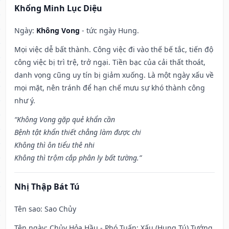
Khổng Minh Lục Diệu
Ngày:
Không Vong
- tức ngày Hung.
Mọi việc dễ bất thành. Công việc đi vào thế bế tắc, tiến độ
công việc bị trì trệ, trở ngại. Tiền bạc của cải thất thoát,
danh vọng cũng uy tín bị giảm xuống. Là một ngày xấu về
mọi mặt, nên tránh để hạn chế mưu sự khó thành công
như ý.
“Không Vong gặp quẻ khẩn cần
Bệnh tật khẩn thiết chẳng làm được chi
Không thì ôn tiểu thê nhi
Không thì trộm cắp phân ly bất tường.”
Nhị Thập Bát Tú
Tên sao
: Sao Chủy
Tên ngày
: Chủy Hỏa Hầu - Phó Tuấn: Xấu (Hung Tú) Tướng