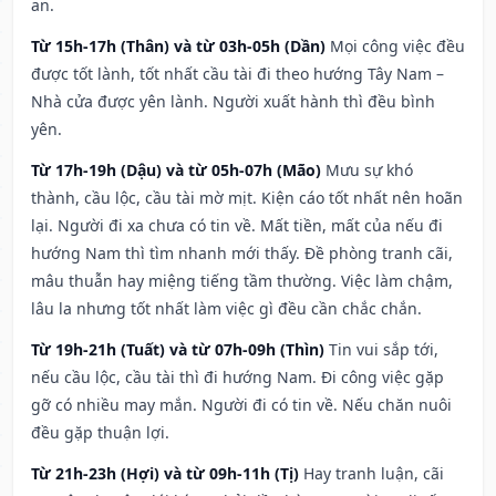
an.
Từ 15h-17h (Thân) và từ 03h-05h (Dần)
Mọi công việc đều
được tốt lành, tốt nhất cầu tài đi theo hướng Tây Nam –
Nhà cửa được yên lành. Người xuất hành thì đều bình
yên.
Từ 17h-19h (Dậu) và từ 05h-07h (Mão)
Mưu sự khó
thành, cầu lộc, cầu tài mờ mịt. Kiện cáo tốt nhất nên hoãn
lại. Người đi xa chưa có tin về. Mất tiền, mất của nếu đi
hướng Nam thì tìm nhanh mới thấy. Đề phòng tranh cãi,
mâu thuẫn hay miệng tiếng tầm thường. Việc làm chậm,
lâu la nhưng tốt nhất làm việc gì đều cần chắc chắn.
Từ 19h-21h (Tuất) và từ 07h-09h (Thìn)
Tin vui sắp tới,
nếu cầu lộc, cầu tài thì đi hướng Nam. Đi công việc gặp
gỡ có nhiều may mắn. Người đi có tin về. Nếu chăn nuôi
đều gặp thuận lợi.
Từ 21h-23h (Hợi) và từ 09h-11h (Tị)
Hay tranh luận, cãi