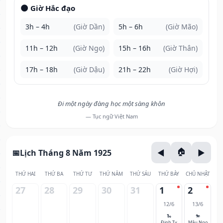
🌑 Giờ Hắc đạo
3h – 4h
(Giờ Dần)
5h – 6h
(Giờ Mão)
11h – 12h
(Giờ Ngọ)
15h – 16h
(Giờ Thân)
17h – 18h
(Giờ Dậu)
21h – 22h
(Giờ Hợi)
Đi một ngày đàng học một sàng khôn
— Tục ngữ Việt Nam
Lịch Tháng 8 Năm 1925
THỨ HAI
THỨ BA
THỨ TƯ
THỨ NĂM
THỨ SÁU
THỨ BẢY
CHỦ NHẬT
27
28
29
30
31
1
2
12/6
13/6
🐍
🐎
Đinh Tỵ
Mậu Ngọ