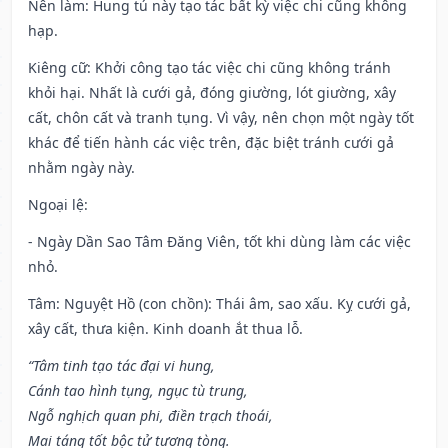
Nên làm
: Hung tú này tạo tác bất kỳ việc chi cũng không
hạp.
Kiêng cữ
: Khởi công tạo tác việc chi cũng không tránh
khỏi hại. Nhất là cưới gả, đóng giường, lót giường, xây
cất, chôn cất và tranh tụng. Vì vậy, nên chọn một ngày tốt
khác để tiến hành các việc trên, đặc biệt tránh cưới gả
nhằm ngày này.
Ngoại lệ
:
- Ngày Dần Sao Tâm Đăng Viên, tốt khi dùng làm các việc
nhỏ.
Tâm: Nguyệt Hồ (con chồn): Thái âm, sao xấu. Kỵ cưới gả,
xây cất, thưa kiện. Kinh doanh ắt thua lỗ.
“Tâm tinh tạo tác đại vi hung,
Cánh tao hình tụng, ngục tù trung,
Ngỗ nghịch quan phi, điền trạch thoái,
Mai táng tốt bộc tử tương tòng.