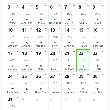
3
4
5
6
7
8
9
14/6
15/6
16/6
17/6
18/6
19/6
20/6
🐐
🐒
🐓
🐕
🐖
🐀
🐂
Kỷ Mùi
Canh Thân
Tân Dậu
Nhâm Tuất
Quý Hợi
Giáp Tý
Ất Sửu
10
11
12
13
14
15
16
21/6
22/6
23/6
24/6
25/6
26/6
27/6
🐅
🐈
🐉
🐍
🐎
🐐
🐒
Bính Dần
Đinh Mão
Mậu Thìn
Kỷ Tỵ
Canh Ngọ
Tân Mùi
Nhâm Thân
17
18
19
20
21
22
23
28/6
29/6
1/7
2/7
3/7
4/7
5/7
🐓
🐕
🐖
🐀
🐂
🐅
🐈
Quý Dậu
Giáp Tuất
Ất Hợi
Bính Tý
Đinh Sửu
Mậu Dần
Kỷ Mão
24
25
26
27
28
29
30
6/7
7/7
8/7
9/7
10/7
11/7
12/7
🐉
🐍
🐎
🐐
🐒
🐓
🐕
Canh Thìn
Tân Tỵ
Nhâm Ngọ
Quý Mùi
Giáp Thân
Ất Dậu
Bính Tuất
31
1
2
3
4
5
6
13/7