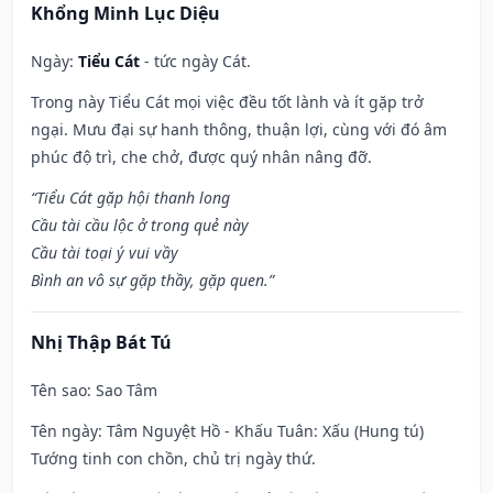
Khổng Minh Lục Diệu
Ngày:
Tiểu Cát
- tức ngày Cát.
Trong này Tiểu Cát mọi việc đều tốt lành và ít gặp trở
ngại. Mưu đại sự hanh thông, thuận lợi, cùng với đó âm
phúc độ trì, che chở, được quý nhân nâng đỡ.
“Tiểu Cát gặp hội thanh long
Cầu tài cầu lộc ở trong quẻ này
Cầu tài toại ý vui vầy
Bình an vô sự gặp thầy, gặp quen.”
Nhị Thập Bát Tú
Tên sao
: Sao Tâm
Tên ngày
: Tâm Nguyệt Hồ - Khấu Tuân: Xấu (Hung tú)
Tướng tinh con chồn, chủ trị ngày thứ.