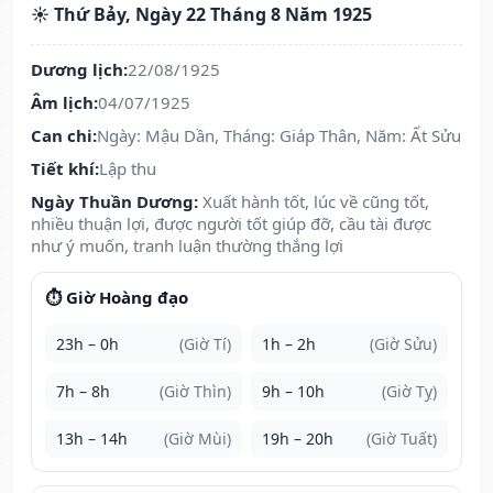
☀️ Thứ Bảy, Ngày 22 Tháng 8 Năm 1925
Dương lịch:
22/08/1925
Âm lịch:
04/07/1925
Can chi:
Ngày: Mậu Dần, Tháng: Giáp Thân, Năm: Ất Sửu
Tiết khí:
Lập thu
Ngày Thuần Dương:
Xuất hành tốt, lúc về cũng tốt,
nhiều thuận lợi, được người tốt giúp đỡ, cầu tài được
như ý muốn, tranh luận thường thắng lợi
⏱️ Giờ Hoàng đạo
23h – 0h
(Giờ Tí)
1h – 2h
(Giờ Sửu)
7h – 8h
(Giờ Thìn)
9h – 10h
(Giờ Tỵ)
13h – 14h
(Giờ Mùi)
19h – 20h
(Giờ Tuất)