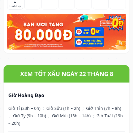
🐖
Đinh Hợi
XEM TỐT XẤU NGÀY 22 THÁNG 8
Giờ Hoàng Đạo
Giờ Tí (23h – 0h)
;
Giờ Sửu (1h – 2h)
;
Giờ Thìn (7h – 8h)
;
Giờ Tỵ (9h – 10h)
;
Giờ Mùi (13h – 14h)
;
Giờ Tuất (19h
– 20h)