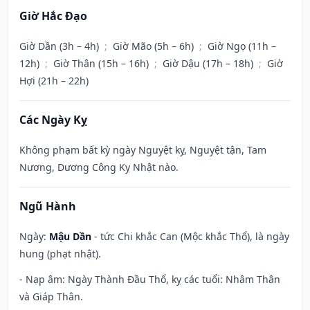
Giờ Hắc Đạo
Giờ Dần (3h – 4h)
;
Giờ Mão (5h – 6h)
;
Giờ Ngọ (11h –
12h)
;
Giờ Thân (15h – 16h)
;
Giờ Dậu (17h – 18h)
;
Giờ
Hợi (21h – 22h)
Các Ngày Kỵ
Không phạm bất kỳ ngày Nguyệt kỵ, Nguyệt tận, Tam
Nương, Dương Công Kỵ Nhật nào.
Ngũ Hành
Ngày:
Mậu Dần
- tức Chi khắc Can (Mộc khắc Thổ), là ngày
hung (phạt nhật).
- Nạp âm: Ngày Thành Đầu Thổ, kỵ các tuổi: Nhâm Thân
và Giáp Thân.