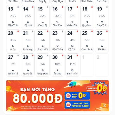
Tân Mão
Nhâm Thìn
Quý Tỵ
Giáp Ngọ
Ất Mùi
Bính Thân
Đinh Dậu
13
14
15
16
17
18
19
23/5
24/5
25/5
26/5
27/5
28/5
29/5
🐕
🐖
🐀
🐂
🐅
🐈
🐉
Mậu Tuất
Kỷ Hợi
Canh Tý
Tân Sửu
Nhâm Dần
Quý Mão
Giáp Thìn
20
21
22
23
24
25
26
30/5
1/6
2/6
3/6
4/6
5/6
6/6
🐍
🐎
🐐
🐒
🐓
🐕
🐖
Ất Tỵ
Bính Ngọ
Đinh Mùi
Mậu Thân
Kỷ Dậu
Canh Tuất
Tân Hợi
27
28
29
30
31
1
2
7/6
8/6
9/6
10/6
11/6
🐀
🐂
🐅
🐈
🐉
Nhâm Tý
Quý Sửu
Giáp Dần
Ất Mão
Bính Thìn