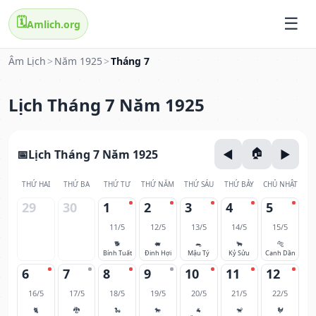
🗓️
Amlich.org
Âm Lịch
>
Năm 1925
>
Tháng 7
Lịch Tháng 7 Năm 1925
Lịch Tháng 7 Năm 1925
THỨ HAI
THỨ BA
THỨ TƯ
THỨ NĂM
THỨ SÁU
THỨ BẢY
CHỦ NHẬT
29
30
1
2
3
4
5
11/5
12/5
13/5
14/5
15/5
🐕
🐖
🐀
🐂
🐅
Bính Tuất
Đinh Hợi
Mậu Tý
Kỷ Sửu
Canh Dần
6
7
8
9
10
11
12
16/5
17/5
18/5
19/5
20/5
21/5
22/5
🐈
🐉
🐍
🐎
🐐
🐒
🐓