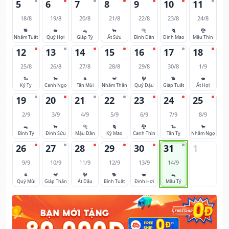
5
6
7
8
9
10
11
18/8
19/8
20/8
21/8
22/8
23/8
24/8
🐕
🐖
🐀
🐂
🐅
🐈
🐉
Nhâm Tuất
Quý Hợi
Giáp Tý
Ất Sửu
Bính Dần
Đinh Mão
Mậu Thìn
12
13
14
15
16
17
18
25/8
26/8
27/8
28/8
29/8
30/8
1/9
🐍
🐎
🐐
🐒
🐓
🐕
🐖
Kỷ Tỵ
Canh Ngọ
Tân Mùi
Nhâm Thân
Quý Dậu
Giáp Tuất
Ất Hợi
19
20
21
22
23
24
25
2/9
3/9
4/9
5/9
6/9
7/9
8/9
🐀
🐂
🐅
🐈
🐉
🐍
🐎
Bính Tý
Đinh Sửu
Mậu Dần
Kỷ Mão
Canh Thìn
Tân Tỵ
Nhâm Ngọ
26
27
28
29
30
31
1
9/9
10/9
11/9
12/9
13/9
14/9
🐐
🐒
🐓
🐕
🐖
🐀
Quý Mùi
Giáp Thân
Ất Dậu
Bính Tuất
Đinh Hợi
Mậu Tý