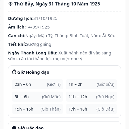
☀️ Thứ Bảy, Ngày 31 Tháng 10 Năm 1925
Dương lịch:
31/10/1925
Âm lịch:
14/09/1925
Can chi:
Ngày: Mậu Tý, Tháng: Bính Tuất, Năm: Ất Sửu
Tiết khí:
Sương giáng
Ngày Thanh Long Đầu:
Xuất hành nên đi vào sáng
sớm, cầu tài thắng lợi. mọi việc như ý
⏱️ Giờ Hoàng đạo
23h – 0h
(Giờ Tí)
1h – 2h
(Giờ Sửu)
5h – 6h
(Giờ Mão)
11h – 12h
(Giờ Ngọ)
15h – 16h
(Giờ Thân)
17h – 18h
(Giờ Dậu)
🌑 Giờ Hắc đạo