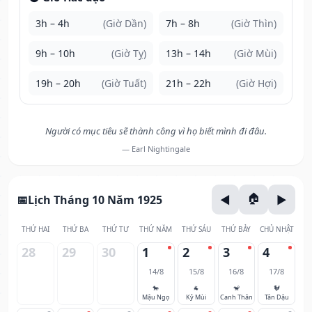
3h – 4h
(Giờ Dần)
7h – 8h
(Giờ Thìn)
9h – 10h
(Giờ Tỵ)
13h – 14h
(Giờ Mùi)
19h – 20h
(Giờ Tuất)
21h – 22h
(Giờ Hợi)
Người có mục tiêu sẽ thành công vì họ biết mình đi đâu.
— Earl Nightingale
Lịch Tháng 10 Năm 1925
THỨ HAI
THỨ BA
THỨ TƯ
THỨ NĂM
THỨ SÁU
THỨ BẢY
CHỦ NHẬT
28
29
30
1
2
3
4
14/8
15/8
16/8
17/8
🐎
🐐
🐒
🐓
Mậu Ngọ
Kỷ Mùi
Canh Thân
Tân Dậu