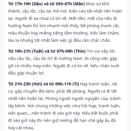
Từ 17h-19h (Dậu) và từ 05h-07h (Mão)
Mưu sự khó
thành, cầu lộc, cầu tài mờ mịt. Kiện cáo tốt nhất nên hoãn
lại. Người đi xa chưa có tin về. Mất tiền, mất của nếu đi
hướng Nam thì tìm nhanh mới thấy. Đề phòng tranh cãi,
mâu thuẫn hay miệng tiếng tầm thường. Việc làm chậm,
lâu la nhưng tốt nhất làm việc gì đều cần chắc chắn.
Từ 19h-21h (Tuất) và từ 07h-09h (Thìn)
Tin vui sắp tới,
nếu cầu lộc, cầu tài thì đi hướng Nam. Đi công việc gặp
gỡ có nhiều may mắn. Người đi có tin về. Nếu chăn nuôi
đều gặp thuận lợi.
Từ 21h-23h (Hợi) và từ 09h-11h (Tị)
Hay tranh luận, cãi
cọ, gây chuyện đói kém, phải đề phòng. Người ra đi tốt
nhất nên hoãn lại. Phòng người người nguyền rủa, tránh
lây bệnh. Nói chung những việc như hội họp, tranh luận,
việc quan,…nên tránh đi vào giờ này. Nếu bắt buộc phải
đi vào giờ này thì nên giữ miệng để hạn ché gây ẩu đả
hay cãi nhau.