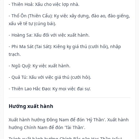
- Thiên Hoả: Xấu cho việc lợp nhà.
- Thổ Ôn (Thiên Cẩu): Kỵ việc xây dựng, đào ao, đào giếng,
xấu về tế tự (cúng bái).
- Hoàng Sa: Xấu đối với việc xuất hành.
- Phi Ma Sát (Tai Sát): Kiêng kỵ giá thú (cưới hỏi), nhập
trạch.
- Ngũ Quỹ: Kỵ việc xuất hành.
- Quả Tú: Xấu với việc giá thú (cưới hỏi).
- Thiên Lao Hắc Đạo: Kỵ mọi việc đại sự.
Hướng xuất hành
Xuất hành hướng Đông Nam để đón 'Hỷ Thần'. Xuất hành
hướng Chính Nam để đón 'Tài Thần'.
Tránh xuất hành hướng Chính Bắc gặp Hạc Thần (xấu)