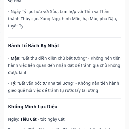
sợ Hỏa.
- Ngày Tý lục hợp với Sửu, tam hợp với Thìn và Thân
thành Thủy cục. Xung Ngọ, hình Mão, hại Mùi, phá Dậu,
tuyệt Tỵ.
Bành Tổ Bách Kỵ Nhật
-
Mậu
: “Bất thụ điền điền chủ bất tường” - Không nên tiến
hành việc liên quan đến nhận đất để tránh gia chủ không
được lành
-
Tý
: “Bất vấn bốc tự nhạ tai ương” - Không nên tiến hành
gieo quẻ hỏi việc để tránh tự rước lấy tai ương
Khổng Minh Lục Diệu
Ngày:
Tiểu Cát
- tức ngày Cát.