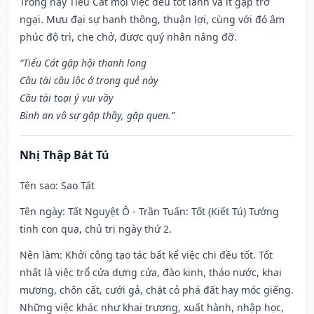
Trong này Tiểu Cát mọi việc đều tốt lành và ít gặp trở
ngại. Mưu đại sự hanh thông, thuận lợi, cùng với đó âm
phúc độ trì, che chở, được quý nhân nâng đỡ.
“Tiểu Cát gặp hội thanh long
Cầu tài cầu lộc ở trong quẻ này
Cầu tài toại ý vui vầy
Bình an vô sự gặp thầy, gặp quen.”
Nhị Thập Bát Tú
Tên sao
: Sao Tất
Tên ngày
: Tất Nguyệt Ô - Trần Tuấn: Tốt (Kiết Tú) Tướng
tinh con quạ, chủ trị ngày thứ 2.
Nên làm
: Khởi công tạo tác bất kể việc chi đều tốt. Tốt
nhất là việc trổ cửa dựng cửa, đào kinh, tháo nước, khai
mương, chôn cất, cưới gả, chặt cỏ phá đất hay móc giếng.
Những việc khác như khai trương, xuất hành, nhập học,