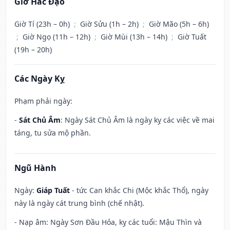
Giờ Hắc Đạo
Giờ Tí (23h – 0h)
;
Giờ Sửu (1h – 2h)
;
Giờ Mão (5h – 6h)
;
Giờ Ngọ (11h – 12h)
;
Giờ Mùi (13h – 14h)
;
Giờ Tuất
(19h – 20h)
Các Ngày Kỵ
Phạm phải ngày:
-
Sát Chủ Âm
: Ngày Sát Chủ Âm là ngày kỵ các việc về mai
táng, tu sửa mộ phần.
Ngũ Hành
Ngày:
Giáp Tuất
- tức Can khắc Chi (Mộc khắc Thổ), ngày
này là ngày cát trung bình (chế nhật).
- Nạp âm: Ngày Sơn Đầu Hỏa, kỵ các tuổi: Mậu Thìn và