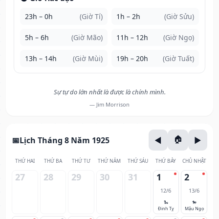
23h – 0h
(Giờ Tí)
1h – 2h
(Giờ Sửu)
5h – 6h
(Giờ Mão)
11h – 12h
(Giờ Ngọ)
13h – 14h
(Giờ Mùi)
19h – 20h
(Giờ Tuất)
Sự tự do lớn nhất là được là chính mình.
— Jim Morrison
Lịch Tháng 8 Năm 1925
THỨ HAI
THỨ BA
THỨ TƯ
THỨ NĂM
THỨ SÁU
THỨ BẢY
CHỦ NHẬT
27
28
29
30
31
1
2
12/6
13/6
🐍
🐎
Đinh Tỵ
Mậu Ngọ