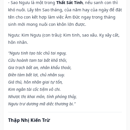
- Sao Ngưu là một trong
Thất Sát Tinh
, nếu sanh con thì
khó nuôi. Lấy tên Sao tháng, của năm hay của ngày để đặt
tên cho con kết hợp làm việc Âm Đức ngay trong tháng
sinh mới mong nuôi con khôn lớn được.
Ngưu: Kim Ngưu (con trâu): Kim tinh, sao xấu. Kỵ xây cất,
hôn nhân.
“Ngưu tinh tạo tác chủ tai nguy,
Cửu hoành tam tai bất khả thôi,
Gia trạch bất an, nhân khẩu thoái,
Điền tàm bất lợi, chủ nhân suy.
Giá thú, hôn nhân giai tự tổn,
Kim ngân tài cốc tiệm vô chi.
Nhược thị khai môn, tính phóng thủy,
Ngưu trư dương mã diệc thương bi.”
Thập Nhị Kiến Trừ