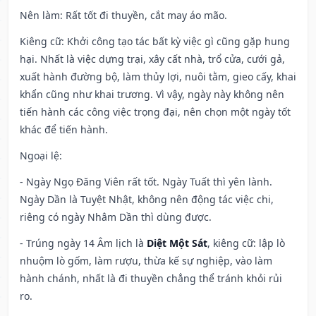
Nên làm
: Rất tốt đi thuyền, cắt may áo mão.
Kiêng cữ
: Khởi công tạo tác bất kỳ việc gì cũng gặp hung
hại. Nhất là việc dựng trại, xây cất nhà, trổ cửa, cưới gả,
xuất hành đường bộ, làm thủy lợi, nuôi tằm, gieo cấy, khai
khẩn cũng như khai trương. Vì vậy, ngày này không nên
tiến hành các công việc trọng đại, nên chọn một ngày tốt
khác để tiến hành.
Ngoại lệ
:
- Ngày Ngọ Đăng Viên rất tốt. Ngày Tuất thì yên lành.
Ngày Dần là Tuyệt Nhật, không nên động tác việc chi,
riêng có ngày Nhâm Dần thì dùng được.
- Trúng ngày 14 Âm lịch là
Diệt Một Sát
, kiêng cữ: lập lò
nhuộm lò gốm, làm rượu, thừa kế sự nghiệp, vào làm
hành chánh, nhất là đi thuyền chẳng thể tránh khỏi rủi
ro.