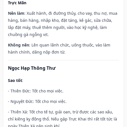
Trực Mãn
Nên làm
: Xuất hành, đi đường thủy, cho vay, thu nợ, mua
hàng, bán hàng, nhập kho, đặt táng, kê gác, sửa chữa,
lắp đặt máy, thuê thêm người, vào học kỹ nghệ, làm
chuồng gà ngỗng vịt.
Không nên
: Lên quan lãnh chức, uống thuốc, vào làm
hành chính, dâng nộp đơn từ.
Ngọc Hạp Thông Thư
Sao tốt
:
- Thiên Đức: Tốt cho mọi việc.
- Nguyệt Đức: Tốt cho mọi việc.
- Thiên Xá: Tốt cho tế tự, giải oan, trừ được các sao xấu,
chỉ kiêng kỵ động thổ. Nếu gặp Trực Khai thì rất tốt tức là
ngày Thiên Xá gặp sinh khí.