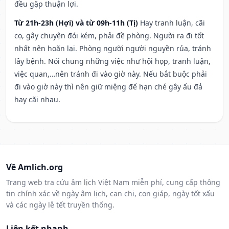
đều gặp thuận lợi.
Từ 21h-23h (Hợi) và từ 09h-11h (Tị)
Hay tranh luận, cãi
cọ, gây chuyện đói kém, phải đề phòng. Người ra đi tốt
nhất nên hoãn lại. Phòng người người nguyền rủa, tránh
lây bệnh. Nói chung những việc như hội họp, tranh luận,
việc quan,…nên tránh đi vào giờ này. Nếu bắt buộc phải
đi vào giờ này thì nên giữ miệng để hạn ché gây ẩu đả
hay cãi nhau.
Về Amlich.org
Trang web tra cứu âm lịch Việt Nam miễn phí, cung cấp thông
tin chính xác về ngày âm lịch, can chi, con giáp, ngày tốt xấu
và các ngày lễ tết truyền thống.
Liên kết nhanh