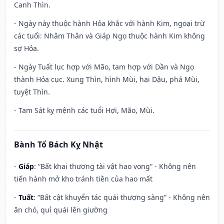
Canh Thìn.
- Ngày này thuộc hành Hỏa khắc với hành Kim, ngoại trừ
các tuổi: Nhâm Thân và Giáp Ngọ thuộc hành Kim không
sợ Hỏa.
- Ngày Tuất lục hợp với Mão, tam hợp với Dần và Ngọ
thành Hỏa cục. Xung Thìn, hình Mùi, hại Dậu, phá Mùi,
tuyệt Thìn.
- Tam Sát kỵ mệnh các tuổi Hợi, Mão, Mùi.
Bành Tổ Bách Kỵ Nhật
-
Giáp
: “Bất khai thương tài vật hao vong” - Không nên
tiến hành mở kho tránh tiền của hao mất
-
Tuất
: “Bất cật khuyển tác quái thượng sàng” - Không nên
ăn chó, quỉ quái lên giường