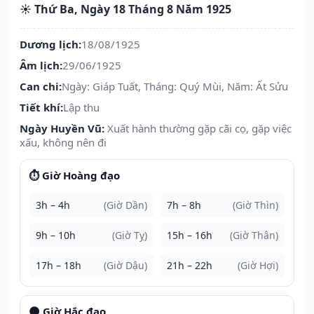
☀️ Thứ Ba, Ngày 18 Tháng 8 Năm 1925
Dương lịch:
18/08/1925
Âm lịch:
29/06/1925
Can chi:
Ngày: Giáp Tuất, Tháng: Quý Mùi, Năm: Ất Sửu
Tiết khí:
Lập thu
Ngày Huyền Vũ:
Xuất hành thường gặp cãi cọ, gặp việc
xấu, không nên đi
⏱️ Giờ Hoàng đạo
3h – 4h
(Giờ Dần)
7h – 8h
(Giờ Thìn)
9h – 10h
(Giờ Tỵ)
15h – 16h
(Giờ Thân)
17h – 18h
(Giờ Dậu)
21h – 22h
(Giờ Hợi)
🌑 Giờ Hắc đạo