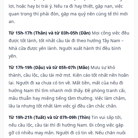
lợi, hoặc hay bị trái ý. Nếu ra đi hay thiệt, gặp nạn, việc
quan trọng thì phải đòn, gặp ma quỷ nên cúng tế thì mới
an.
Từ 15h-17h (Thân) và từ 03h-05h (Dần)
Mọi công việc đều
được tốt lành, tốt nhất cầu tài đi theo hướng Tây Nam –
Nhà cửa được yên lành. Người xuất hành thì đều bình
yên.
Từ 17h-19h (Dậu) và từ 05h-07h (Mão)
Mưu sự khó
thành, cầu lộc, cầu tài mờ mịt. Kiện cáo tốt nhất nên hoãn
lại. Người đi xa chưa có tin về. Mất tiền, mất của nếu đi
hướng Nam thì tìm nhanh mới thấy. Đề phòng tranh cãi,
mâu thuẫn hay miệng tiếng tầm thường. Việc làm chậm,
lâu la nhưng tốt nhất làm việc gì đều cần chắc chắn.
Từ 19h-21h (Tuất) và từ 07h-09h (Thìn)
Tin vui sắp tới,
nếu cầu lộc, cầu tài thì đi hướng Nam. Đi công việc gặp
gỡ có nhiều may mắn. Người đi có tin về. Nếu chăn nuôi