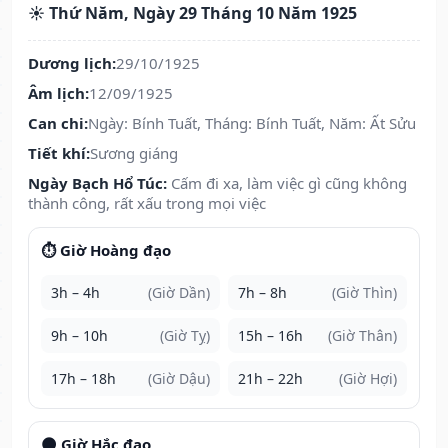
☀️ Thứ Năm, Ngày 29 Tháng 10 Năm 1925
Dương lịch:
29/10/1925
Âm lịch:
12/09/1925
Can chi:
Ngày: Bính Tuất, Tháng: Bính Tuất, Năm: Ất Sửu
Tiết khí:
Sương giáng
Ngày Bạch Hổ Túc:
Cấm đi xa, làm việc gì cũng không
thành công, rất xấu trong mọi việc
⏱️ Giờ Hoàng đạo
3h – 4h
(Giờ Dần)
7h – 8h
(Giờ Thìn)
9h – 10h
(Giờ Tỵ)
15h – 16h
(Giờ Thân)
17h – 18h
(Giờ Dậu)
21h – 22h
(Giờ Hợi)
🌑 Giờ Hắc đạo