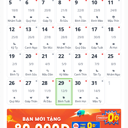
5
6
7
8
9
10
11
18/8
19/8
20/8
21/8
22/8
23/8
24/8
🐕
🐖
🐀
🐂
🐅
🐈
🐉
Nhâm Tuất
Quý Hợi
Giáp Tý
Ất Sửu
Bính Dần
Đinh Mão
Mậu Thìn
12
13
14
15
16
17
18
25/8
26/8
27/8
28/8
29/8
30/8
1/9
🐍
🐎
🐐
🐒
🐓
🐕
🐖
Kỷ Tỵ
Canh Ngọ
Tân Mùi
Nhâm Thân
Quý Dậu
Giáp Tuất
Ất Hợi
19
20
21
22
23
24
25
2/9
3/9
4/9
5/9
6/9
7/9
8/9
🐀
🐂
🐅
🐈
🐉
🐍
🐎
Bính Tý
Đinh Sửu
Mậu Dần
Kỷ Mão
Canh Thìn
Tân Tỵ
Nhâm Ngọ
26
27
28
29
30
31
1
9/9
10/9
11/9
12/9
13/9
14/9
🐐
🐒
🐓
🐕
🐖
🐀
Quý Mùi
Giáp Thân
Ất Dậu
Bính Tuất
Đinh Hợi
Mậu Tý