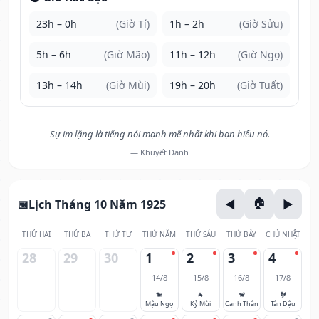
23h – 0h
(Giờ Tí)
1h – 2h
(Giờ Sửu)
5h – 6h
(Giờ Mão)
11h – 12h
(Giờ Ngọ)
13h – 14h
(Giờ Mùi)
19h – 20h
(Giờ Tuất)
Sự im lặng là tiếng nói mạnh mẽ nhất khi bạn hiểu nó.
— Khuyết Danh
Lịch Tháng 10 Năm 1925
THỨ HAI
THỨ BA
THỨ TƯ
THỨ NĂM
THỨ SÁU
THỨ BẢY
CHỦ NHẬT
28
29
30
1
2
3
4
14/8
15/8
16/8
17/8
🐎
🐐
🐒
🐓
Mậu Ngọ
Kỷ Mùi
Canh Thân
Tân Dậu