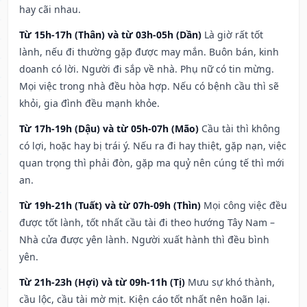
hay cãi nhau.
Từ 15h-17h (Thân) và từ 03h-05h (Dần)
Là giờ rất tốt
lành, nếu đi thường gặp được may mắn. Buôn bán, kinh
doanh có lời. Người đi sắp về nhà. Phụ nữ có tin mừng.
Mọi việc trong nhà đều hòa hợp. Nếu có bệnh cầu thì sẽ
khỏi, gia đình đều mạnh khỏe.
Từ 17h-19h (Dậu) và từ 05h-07h (Mão)
Cầu tài thì không
có lợi, hoặc hay bị trái ý. Nếu ra đi hay thiệt, gặp nạn, việc
quan trọng thì phải đòn, gặp ma quỷ nên cúng tế thì mới
an.
Từ 19h-21h (Tuất) và từ 07h-09h (Thìn)
Mọi công việc đều
được tốt lành, tốt nhất cầu tài đi theo hướng Tây Nam –
Nhà cửa được yên lành. Người xuất hành thì đều bình
yên.
Từ 21h-23h (Hợi) và từ 09h-11h (Tị)
Mưu sự khó thành,
cầu lộc, cầu tài mờ mịt. Kiện cáo tốt nhất nên hoãn lại.