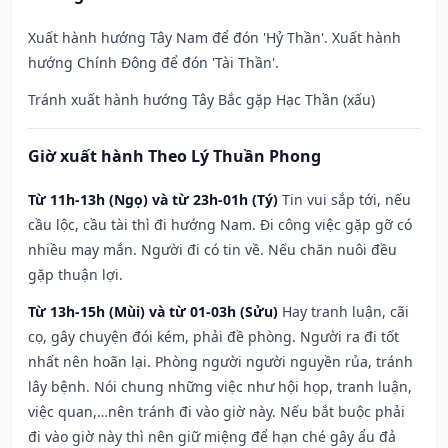
Xuất hành hướng Tây Nam để đón 'Hỷ Thần'. Xuất hành
hướng Chính Đông để đón 'Tài Thần'.
Tránh xuất hành hướng Tây Bắc gặp Hạc Thần (xấu)
Giờ xuất hành Theo Lý Thuần Phong
Từ 11h-13h (Ngọ) và từ 23h-01h (Tý)
Tin vui sắp tới, nếu
cầu lộc, cầu tài thì đi hướng Nam. Đi công việc gặp gỡ có
nhiều may mắn. Người đi có tin về. Nếu chăn nuôi đều
gặp thuận lợi.
Từ 13h-15h (Mùi) và từ 01-03h (Sửu)
Hay tranh luận, cãi
cọ, gây chuyện đói kém, phải đề phòng. Người ra đi tốt
nhất nên hoãn lại. Phòng người người nguyền rủa, tránh
lây bệnh. Nói chung những việc như hội họp, tranh luận,
việc quan,…nên tránh đi vào giờ này. Nếu bắt buộc phải
đi vào giờ này thì nên giữ miệng để hạn ché gây ẩu đả