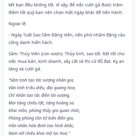
kết bạn đều không tốt. Vì vậy, để việc cưới gả được trăm
điềm tốt quý bạn nên chọn một ngày khác để tiến hành.
Ngoại lệ
:
- Ngày Tuất Sao Sâm Đăng Viên, nên phó nhậm đặng cầu
công danh hiển hách.
Sâm: Thủy Viên (con vượn): Thủy tinh, sao tốt. Rất tốt cho
việc mua bán, kinh doanh, xây cất và thi cử đỗ đạt. Kỵ an
táng và cưới gả.
“Sâm tinh tạo tác vượng nhân gia,
Văn tinh triều diệu, đại quang hoa,
Chỉ nhân tạo tác điền tài vượng,
Mai táng chiêu tật, táng hoàng sa.
Khai môn, phóng thủy gia quan chức,
Phòng phòng tôn tử kiến điền gia,
Hôn nhân hứa định tao hình khắc,
Nam nữ chiêu khai mộ lạc hoa.”