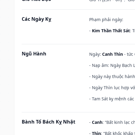
Các Ngày Kỵ
Phạm phải ngày:
-
Kim Thần Thất Sát
: 
Ngũ Hành
Ngày:
Canh Thìn
- tức 
- Nạp âm: Ngày Bạch Lạ
- Ngày này thuộc hành
- Ngày Thìn lục hợp vớ
- Tam Sát kỵ mệnh các 
Bành Tổ Bách Kỵ Nhật
-
Canh
: “Bất kinh lạc
-
Thìn
: “Bất khốc khấp