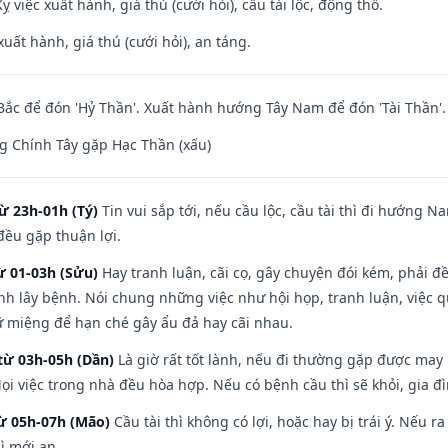
ỵ việc xuất hành, giá thú (cưới hỏi), cầu tài lộc, động thổ.
uất hành, giá thú (cưới hỏi), an táng.
ắc để đón 'Hỷ Thần'. Xuất hành hướng Tây Nam để đón 'Tài Thần'.
g Chính Tây gặp Hạc Thần (xấu)
ừ 23h-01h (Tý)
Tin vui sắp tới, nếu cầu lộc, cầu tài thì đi hướng 
đều gặp thuận lợi.
ừ 01-03h (Sửu)
Hay tranh luận, cãi cọ, gây chuyện đói kém, phải đ
nh lây bệnh. Nói chung những việc như hội họp, tranh luận, việc q
iữ miệng để hạn ché gây ẩu đả hay cãi nhau.
từ 03h-05h (Dần)
Là giờ rất tốt lành, nếu đi thường gặp được may
ọi việc trong nhà đều hòa hợp. Nếu có bệnh cầu thì sẽ khỏi, gia 
từ 05h-07h (Mão)
Cầu tài thì không có lợi, hoặc hay bị trái ý. Nếu r
ì mới an.