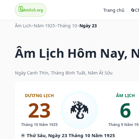
🗓️
Trang chủ
🔄
C
Amlich.org
Âm Lịch
>
Năm 1925
>
Tháng 10
>
Ngày 23
Âm Lịch Hôm Nay, N
Ngày Canh Thìn, Tháng Bính Tuất, Năm Ất Sửu
DƯƠNG LỊCH
ÂM LỊCH
23
6
🐉
Tháng 10 Năm 1925
Tháng 9 Năm 19
☀️ Thứ Sáu, Ngày 23 Tháng 10 Năm 1925