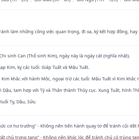
Tránh làm những công việc quan trọng, đi xa, ký kết hợp đồng, hay 
Chi sinh Can (Thổ sinh Kim), ngày này là ngày cát (nghĩa nhật).
p Kim, kỵ các tuổi: Giáp Tuất và Mậu Tuất.
 Kim khắc với hành Mộc, ngoại trừ các tuổi: Mậu Tuất vì Kim khắc 
i Dậu, tam hợp với Tý và Thân thành Thủy cục. Xung Tuất, hình Thì
tuổi Tỵ, Dậu, Sửu.
 chức cơ hư trướng” - Không nên tiến hành quay tơ để tránh cũi dệt
 tất chủ trọng tang” - Không nên khóc lóc để tránh chủ có trùng ta