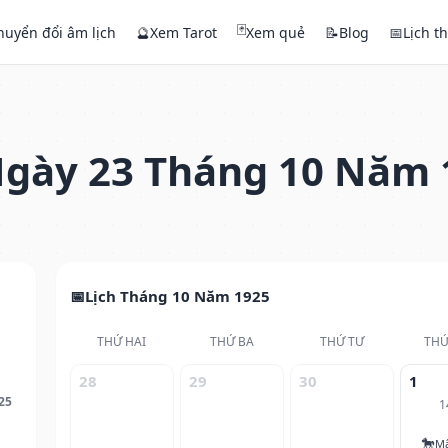
🃏
huyển đổi âm lịch
🔮
Xem Tarot
Xem quẻ
📝
Blog
📅
Lịch t
gày 23 Tháng 10 Năm 
Lịch Tháng 10 Năm 1925
THỨ HAI
THỨ BA
THỨ TƯ
THỨ
28
29
30
1
25
1
🐎
M