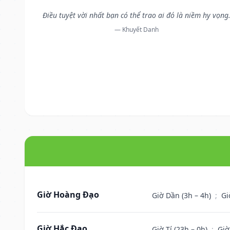
Điều tuyệt vời nhất bạn có thể trao ai đó là niềm hy vọng
— Khuyết Danh
Giờ Hoàng Đạo
Giờ Dần (3h – 4h)
;
Gi
Giờ Hắc Đạo
Giờ Tí (23h – 0h)
;
Giờ