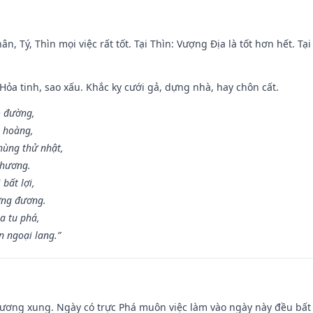
ân, Tý, Thìn mọi việc rất tốt. Tại Thìn: Vượng Địa là tốt hơn hết. T
 Hỏa tinh, sao xấu. Khắc kỵ cưới gả, dựng nhà, hay chôn cất.
o đường,
n hoàng,
hùng thử nhật,
 hương.
bất lợi,
ơng đương.
a tu phá,
n ngoại lang.”
ương xung. Ngày có trực Phá muôn việc làm vào ngày này đều bất l