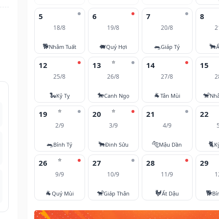
5
6
7
8
18/8
19/8
20/8
2
🐕
🐖
🐀
🐂
Nhâm Tuất
Quý Hợi
Giáp Tý
Ấ
⭐
12
13
14
15
25/8
26/8
27/8
2
🐍
🐎
🐐
🐒
Kỷ Tỵ
Canh Ngọ
Tân Mùi
Nh
⭐
⭐
19
20
21
22
2/9
3/9
4/9
🐀
🐂
🐅
🐈
Bính Tý
Đinh Sửu
Mậu Dần
K
⭐
26
27
28
29
9/9
10/9
11/9
1
🐐
🐒
🐓
🐕
Quý Mùi
Giáp Thân
Ất Dậu
Bí