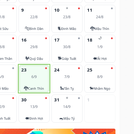
⭐
9
10
11
1/8
22/8
23/8
24/8
🐅
🐈
🐉
t Sửu
Bính Dần
Đinh Mão
Mậu Thìn
🌙
16
17
18
8/8
29/8
30/8
1/9
🐓
🐕
🐖
âm Thân
Quý Dậu
Giáp Tuất
Ất Hợi
23
24
25
5/9
6/9
7/9
8/9
🐉
🐍
🐎
ỷ Mão
Canh Thìn
Tân Tỵ
Nhâm Ngọ
⭐
30
31
1
2/9
13/9
14/9
🐖
🐀
nh Tuất
Đinh Hợi
Mậu Tý