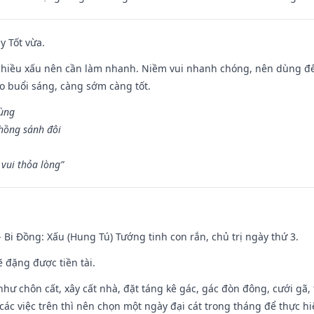
y Tốt vừa.
chiều xấu nên cần làm nhanh. Niềm vui nhanh chóng, nên dùng để 
ào buổi sáng, càng sớm càng tốt.
hùng
hồng sánh đôi
vui thỏa lòng”
- Bi Đồng: Xấu (Hung Tú) Tướng tinh con rắn, chủ trị ngày thứ 3.
ẽ đặng được tiền tài.
như chôn cất, xây cất nhà, đặt táng kê gác, gác đòn đông, cưới gã, t
ác việc trên thì nên chọn một ngày đại cát trong tháng để thực hi