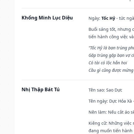
Khổng Minh Lục Diệu
Ngày:
Tốc Hỷ
- tức ngà
Buổi sáng tốt, nhưng 
tiến hành công việc v
“Tốc Hỷ là bạn trùng p
Gặp trùng gặp bạn vợ c
Có tài có lộc hẳn hoi
Cầu gì cũng được mừng 
Nhị Thập Bát Tú
Tên sao
: Sao Dực
Tên ngày
: Dực Hỏa Xà 
Nên làm
: Nếu cắt áo s
Kiêng cữ
: Những việc 
đang muốn tiến hành c