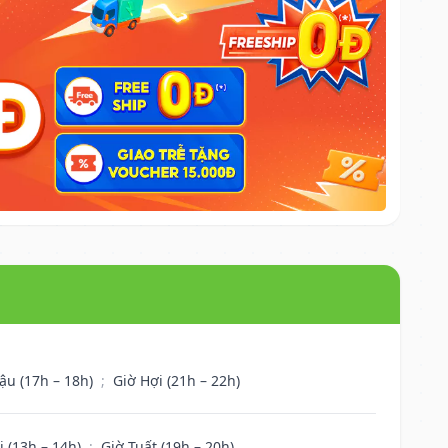
ậu (17h – 18h)
;
Giờ Hợi (21h – 22h)
i (13h – 14h)
;
Giờ Tuất (19h – 20h)