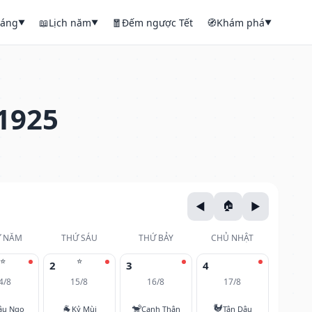
háng
📖
Lịch năm
🧧
Đếm ngược Tết
🧭
Khám phá
▼
▼
▼
1925
 NĂM
THỨ SÁU
THỨ BẢY
CHỦ NHẬT
⭐
⭐
2
3
4
4/8
15/8
16/8
17/8
🐐
🐒
🐓
ậu Ngọ
Kỷ Mùi
Canh Thân
Tân Dậu