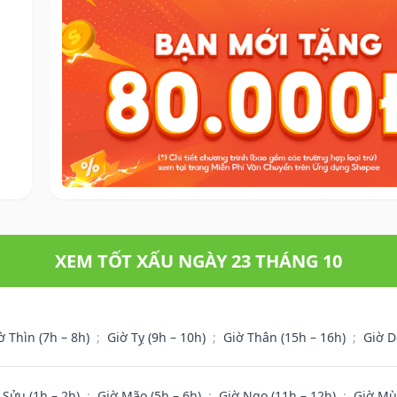
.
XEM TỐT XẤU NGÀY 23 THÁNG 10
ờ Thìn (7h – 8h)
;
Giờ Tỵ (9h – 10h)
;
Giờ Thân (15h – 16h)
;
Giờ D
 Sửu (1h – 2h)
;
Giờ Mão (5h – 6h)
;
Giờ Ngọ (11h – 12h)
;
Giờ Mù