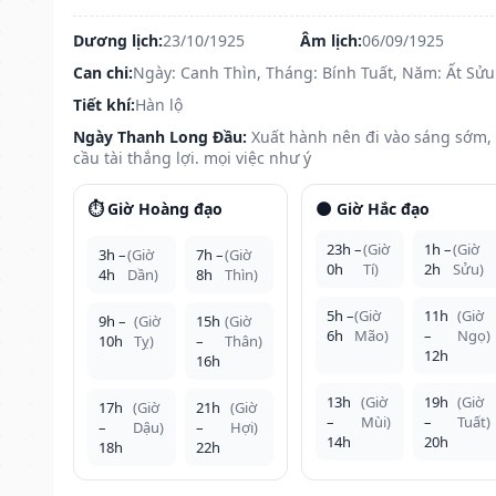
Dương lịch:
23/10/1925
Âm lịch:
06/09/1925
Can chi:
Ngày: Canh Thìn, Tháng: Bính Tuất, Năm: Ất Sửu
Tiết khí:
Hàn lộ
Ngày Thanh Long Đầu:
Xuất hành nên đi vào sáng sớm,
cầu tài thắng lợi. mọi việc như ý
⏱️ Giờ Hoàng đạo
🌑 Giờ Hắc đạo
23h –
(Giờ
1h –
(Giờ
3h –
(Giờ
7h –
(Giờ
0h
Tí)
2h
Sửu)
4h
Dần)
8h
Thìn)
5h –
(Giờ
11h
(Giờ
9h –
(Giờ
15h
(Giờ
6h
Mão)
–
Ngọ)
10h
Tỵ)
–
Thân)
12h
16h
13h
(Giờ
19h
(Giờ
17h
(Giờ
21h
(Giờ
–
Mùi)
–
Tuất)
–
Dậu)
–
Hợi)
14h
20h
18h
22h