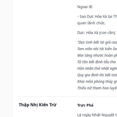
Ngoại lệ
:
- Sao Dực Hỏa Xà tại Th
quan lãnh chức.
Dực: Hỏa Xà (con rắn):
“Dực tinh bất lợi giá ca
Tam niên nhị tái kiến ô
Mai táng nhược hoàn p
Tử tôn bất định tẩu tha
Hôn nhân thử nhật nghi 
Quy gia định thị bất tư
Khai môn phóng thủy gi
Thiếu nữ tham hoa luyế
Thập Nhị Kiến Trừ
Trực Phá
Là ngày Nhật Nguyệt t