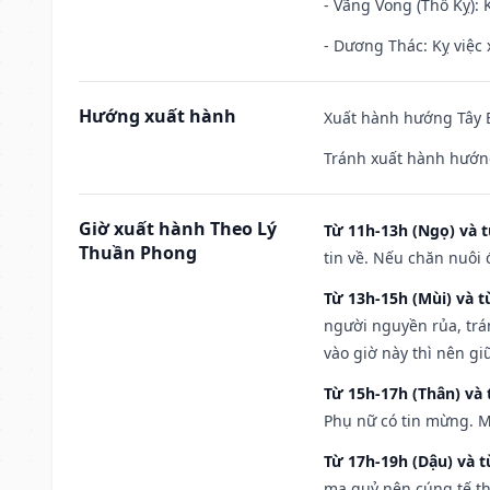
- Vãng Vong (Thổ Kỵ): K
- Dương Thác: Kỵ việc x
Hướng xuất hành
Xuất hành hướng Tây B
Tránh xuất hành hướn
Giờ xuất hành Theo Lý
Từ 11h-13h (Ngọ) và t
Thuần Phong
tin về. Nếu chăn nuôi 
Từ 13h-15h (Mùi) và t
người nguyền rủa, trá
vào giờ này thì nên g
Từ 15h-17h (Thân) và 
Phụ nữ có tin mừng. M
Từ 17h-19h (Dậu) và 
ma quỷ nên cúng tế th