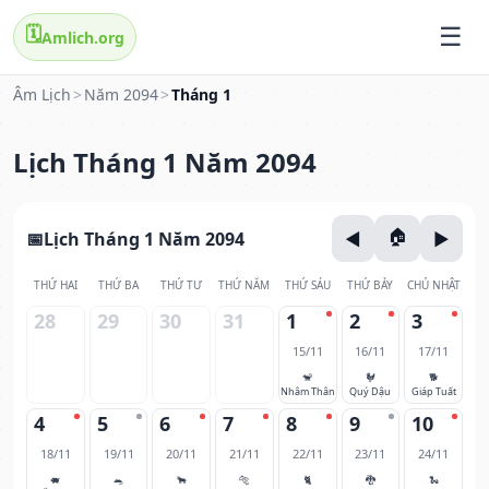
🗓️
Amlich.org
Âm Lịch
>
Năm 2094
>
Tháng 1
Lịch Tháng 1 Năm 2094
Lịch Tháng 1 Năm 2094
THỨ HAI
THỨ BA
THỨ TƯ
THỨ NĂM
THỨ SÁU
THỨ BẢY
CHỦ NHẬT
28
29
30
31
1
2
3
15/11
16/11
17/11
🐒
🐓
🐕
Nhâm Thân
Quý Dậu
Giáp Tuất
4
5
6
7
8
9
10
18/11
19/11
20/11
21/11
22/11
23/11
24/11
🐖
🐀
🐂
🐅
🐈
🐉
🐍