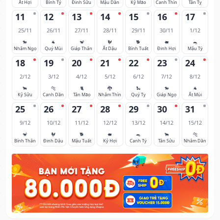
Ất Hợi
Bính Tý
Đinh Sửu
Mậu Dần
Kỷ Mão
Canh Thìn
Tân Tỵ
11
12
13
14
15
16
17
25/11
26/11
27/11
28/11
29/11
30/11
1/12
🐎
🐐
🐒
🐓
🐕
🐖
🐀
Nhâm Ngọ
Quý Mùi
Giáp Thân
Ất Dậu
Bính Tuất
Đinh Hợi
Mậu Tý
18
19
20
21
22
23
24
2/12
3/12
4/12
5/12
6/12
7/12
8/12
🐂
🐅
🐈
🐉
🐍
🐎
🐐
Kỷ Sửu
Canh Dần
Tân Mão
Nhâm Thìn
Quý Tỵ
Giáp Ngọ
Ất Mùi
25
26
27
28
29
30
31
9/12
10/12
11/12
12/12
13/12
14/12
15/12
🐒
🐓
🐕
🐖
🐀
🐂
🐅
Bính Thân
Đinh Dậu
Mậu Tuất
Kỷ Hợi
Canh Tý
Tân Sửu
Nhâm Dần