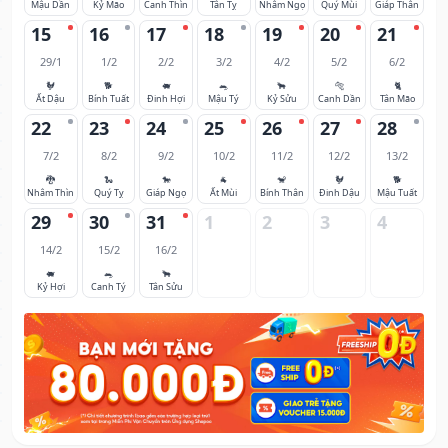
Mậu Dần
Kỷ Mão
Canh Thìn
Tân Tỵ
Nhâm Ngọ
Quý Mùi
Giáp Thân
15
16
17
18
19
20
21
29/1
1/2
2/2
3/2
4/2
5/2
6/2
🐓
🐕
🐖
🐀
🐂
🐅
🐈
Ất Dậu
Bính Tuất
Đinh Hợi
Mậu Tý
Kỷ Sửu
Canh Dần
Tân Mão
22
23
24
25
26
27
28
7/2
8/2
9/2
10/2
11/2
12/2
13/2
🐉
🐍
🐎
🐐
🐒
🐓
🐕
Nhâm Thìn
Quý Tỵ
Giáp Ngọ
Ất Mùi
Bính Thân
Đinh Dậu
Mậu Tuất
29
30
31
1
2
3
4
14/2
15/2
16/2
🐖
🐀
🐂
Kỷ Hợi
Canh Tý
Tân Sửu