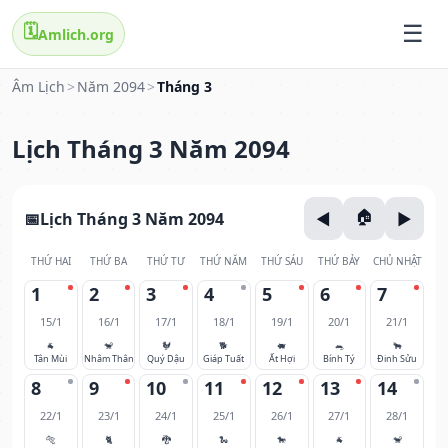
🗓️
Amlich.org
Âm Lịch
>
Năm 2094
>
Tháng 3
Lịch Tháng 3 Năm 2094
Lịch Tháng 3 Năm 2094
THỨ HAI
THỨ BA
THỨ TƯ
THỨ NĂM
THỨ SÁU
THỨ BẢY
CHỦ NHẬT
1
2
3
4
5
6
7
15/1
16/1
17/1
18/1
19/1
20/1
21/1
🐐
🐒
🐓
🐕
🐖
🐀
🐂
Tân Mùi
Nhâm Thân
Quý Dậu
Giáp Tuất
Ất Hợi
Bính Tý
Đinh Sửu
8
9
10
11
12
13
14
22/1
23/1
24/1
25/1
26/1
27/1
28/1
🐅
🐈
🐉
🐍
🐎
🐐
🐒