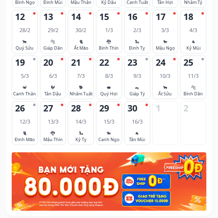
Bính Ngọ
Đinh Mùi
Mậu Thân
Kỷ Dậu
Canh Tuất
Tân Hợi
Nhâm Tý
12
13
14
15
16
17
18
28/2
29/2
30/2
1/3
2/3
3/3
4/3
🐂
🐅
🐈
🐉
🐍
🐎
🐐
Quý Sửu
Giáp Dần
Ất Mão
Bính Thìn
Đinh Tỵ
Mậu Ngọ
Kỷ Mùi
19
20
21
22
23
24
25
5/3
6/3
7/3
8/3
9/3
10/3
11/3
🐒
🐓
🐕
🐖
🐀
🐂
🐅
Canh Thân
Tân Dậu
Nhâm Tuất
Quý Hợi
Giáp Tý
Ất Sửu
Bính Dần
26
27
28
29
30
1
2
12/3
13/3
14/3
15/3
16/3
🐈
🐉
🐍
🐎
🐐
Đinh Mão
Mậu Thìn
Kỷ Tỵ
Canh Ngọ
Tân Mùi