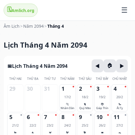
🗓️
Amlich.org
Âm Lịch
>
Năm 2094
>
Tháng 4
Lịch Tháng 4 Năm 2094
Lịch Tháng 4 Năm 2094
THỨ HAI
THỨ BA
THỨ TƯ
THỨ NĂM
THỨ SÁU
THỨ BẢY
CHỦ NHẬT
29
30
31
1
2
3
4
17/2
18/2
19/2
20/2
🐅
🐈
🐉
🐍
Nhâm Dần
Quý Mão
Giáp Thìn
Ất Tỵ
5
6
7
8
9
10
11
21/2
22/2
23/2
24/2
25/2
26/2
27/2
🐎
🐐
🐒
🐓
🐕
🐖
🐀