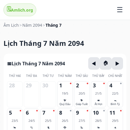
🗓️
Amlich.org
Âm Lịch
>
Năm 2094
>
Tháng 7
Lịch Tháng 7 Năm 2094
Lịch Tháng 7 Năm 2094
THỨ HAI
THỨ BA
THỨ TƯ
THỨ NĂM
THỨ SÁU
THỨ BẢY
CHỦ NHẬT
28
29
30
1
2
3
4
19/5
20/5
21/5
22/5
🐓
🐕
🐖
🐀
Quý Dậu
Giáp Tuất
Ất Hợi
Bính Tý
5
6
7
8
9
10
11
23/5
24/5
25/5
26/5
27/5
28/5
29/5
🐂
🐅
🐈
🐉
🐍
🐎
🐐