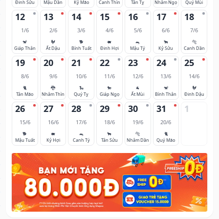
Đinh Sửu
Mậu Dần
Kỷ Mão
Canh Thìn
Tân Tỵ
Nhâm Ngọ
Quý Mùi
12
13
14
15
16
17
18
1/6
2/6
3/6
4/6
5/6
6/6
7/6
🐒
🐓
🐕
🐖
🐀
🐂
🐅
Giáp Thân
Ất Dậu
Bính Tuất
Đinh Hợi
Mậu Tý
Kỷ Sửu
Canh Dần
19
20
21
22
23
24
25
8/6
9/6
10/6
11/6
12/6
13/6
14/6
🐈
🐉
🐍
🐎
🐐
🐒
🐓
Tân Mão
Nhâm Thìn
Quý Tỵ
Giáp Ngọ
Ất Mùi
Bính Thân
Đinh Dậu
26
27
28
29
30
31
1
15/6
16/6
17/6
18/6
19/6
20/6
🐕
🐖
🐀
🐂
🐅
🐈
Mậu Tuất
Kỷ Hợi
Canh Tý
Tân Sửu
Nhâm Dần
Quý Mão