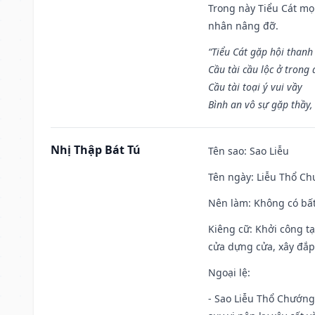
Trong này Tiểu Cát mọi
nhân nâng đỡ.
“Tiểu Cát gặp hội thanh
Cầu tài cầu lộc ở trong
Cầu tài toại ý vui vầy
Bình an vô sự gặp thầy,
Nhị Thập Bát Tú
Tên sao
: Sao Liễu
Tên ngày
: Liễu Thổ C
Nên làm
: Không có bất
Kiêng cữ
: Khởi công tạ
cửa dựng cửa, xây đắp.
Ngoại lệ
:
- Sao Liễu Thổ Chướng 