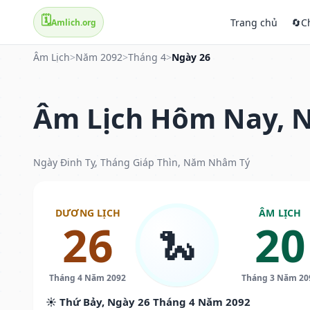
🗓️
Trang chủ
🔄
C
Amlich.org
Âm Lịch
>
Năm 2092
>
Tháng 4
>
Ngày 26
Âm Lịch Hôm Nay, N
Ngày Đinh Tỵ, Tháng Giáp Thìn, Năm Nhâm Tý
DƯƠNG LỊCH
ÂM LỊCH
26
20
🐍
Tháng 4 Năm 2092
Tháng 3 Năm 20
☀️ Thứ Bảy, Ngày 26 Tháng 4 Năm 2092