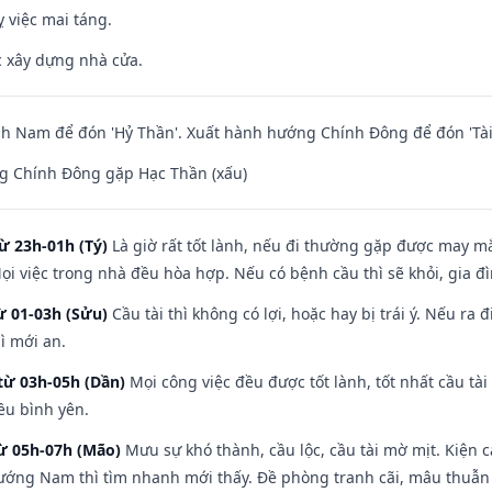
 việc mai táng.
ệc xây dựng nhà cửa.
h Nam để đón 'Hỷ Thần'. Xuất hành hướng Chính Đông để đón 'Tài
g Chính Đông gặp Hạc Thần (xấu)
ừ 23h-01h (Tý)
Là giờ rất tốt lành, nếu đi thường gặp được may mắ
ọi việc trong nhà đều hòa hợp. Nếu có bệnh cầu thì sẽ khỏi, gia 
ừ 01-03h (Sửu)
Cầu tài thì không có lợi, hoặc hay bị trái ý. Nếu ra 
ì mới an.
từ 03h-05h (Dần)
Mọi công việc đều được tốt lành, tốt nhất cầu t
ều bình yên.
từ 05h-07h (Mão)
Mưu sự khó thành, cầu lộc, cầu tài mờ mịt. Kiện c
hướng Nam thì tìm nhanh mới thấy. Đề phòng tranh cãi, mâu thuẫn