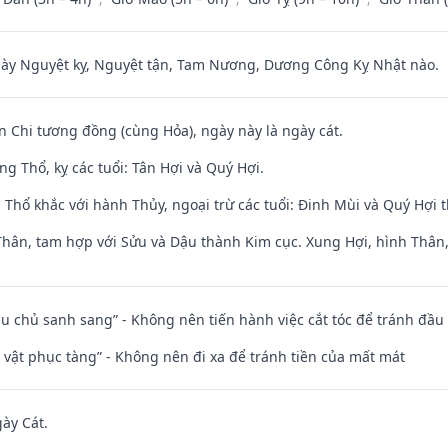
 Nguyệt kỵ, Nguyệt tận, Tam Nương, Dương Công Kỵ Nhật nào.
n Chi tương đồng (cùng Hỏa), ngày này là ngày cát.
g Thổ, kỵ các tuổi: Tân Hợi và Quý Hợi.
 Thổ khắc với hành Thủy, ngoại trừ các tuổi: Đinh Mùi và Quý Hợi
Thân, tam hợp với Sửu và Dậu thành Kim cục. Xung Hợi, hình Thân, 
ầu chủ sanh sang” - Không nên tiến hành việc cắt tóc để tránh đầu
ài vật phục tàng” - Không nên đi xa để tránh tiền của mất mát
gày Cát.