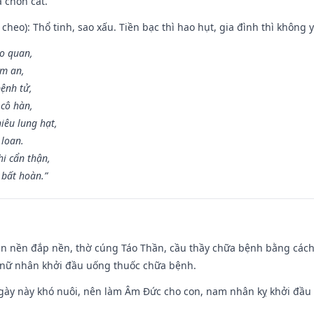
à chôn cất.
cheo): Thổ tinh, sao xấu. Tiền bạc thì hao hụt, gia đình thì không y
ao quan,
ạm an,
ệnh tử,
 cô hàn,
iêu lung hạt,
 loan.
i cẩn thận,
 bất hoàn.”
an nền đắp nền, thờ cúng Táo Thần, cầu thầy chữa bệnh bằng cách
 nữ nhân khởi đầu uống thuốc chữa bệnh.
gày này khó nuôi, nên làm Âm Đức cho con, nam nhân kỵ khởi đầu