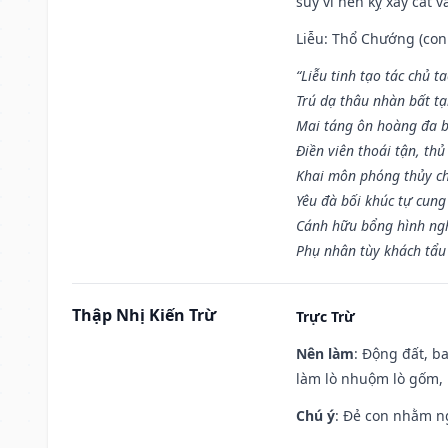
suy vi nên kỵ xây cất v
Liễu: Thổ Chướng (con 
“Liễu tinh tạo tác chủ t
Trú dạ thâu nhàn bất t
Mai táng ôn hoàng đa b
Điền viên thoái tận, thủ
Khai môn phóng thủy ch
Yêu đà bối khúc tự cung
Cánh hữu bổng hình ngh
Phụ nhân tùy khách tẩu
Thập Nhị Kiến Trừ
Trực Trừ
Nên làm
: Động đất, b
làm lò nhuộm lò gốm,
Chú ý
: Đẻ con nhằm n