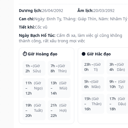
Dương lịch:
26/04/2092
Âm lịch:
20/03/2092
Can chi:
Ngày: Đinh Tỵ, Tháng: Giáp Thìn, Năm: Nhâm Tý
Tiết khí:
Cốc vũ
Ngày Bạch Hổ Túc:
Cấm đi xa, làm việc gì cũng không
thành công, rất xấu trong mọi việc
⏱️ Giờ Hoàng đạo
🌑 Giờ Hắc đạo
23h –
(Giờ
3h –
(Giờ
1h –
(Giờ
7h –
(Giờ
0h
Tí)
4h
Dần)
2h
Sửu)
8h
Thìn)
5h –
(Giờ
9h –
(Giờ
11h
(Giờ
13h
(Giờ
6h
Mão)
10h
Tỵ)
–
Ngọ)
–
Mùi)
12h
14h
15h
(Giờ
17h
(Giờ
–
Thân)
–
Dậu)
19h
(Giờ
21h
(Giờ
16h
18h
–
Tuất)
–
Hợi)
20h
22h