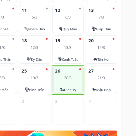
11
12
13
4/3
5/3
6/3
7/3
🐅
🐈
🐉
ân Sửu
Nhâm Dần
Quý Mão
Giáp Thìn
18
19
20
1/3
12/3
13/3
14/3
🐓
🐕
🐖
u Thân
Kỷ Dậu
Canh Tuất
Tân Hợi
25
26
27
8/3
19/3
20/3
21/3
🐉
🐍
🐎
t Mão
Bính Thìn
Đinh Tỵ
Mậu Ngọ
2
3
4