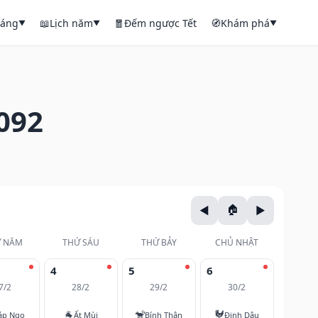
háng
📖
Lịch năm
🧧
Đếm ngược Tết
🧭
Khám phá
▼
▼
▼
092
 NĂM
THỨ SÁU
THỨ BẢY
CHỦ NHẬT
4
5
6
7/2
28/2
29/2
30/2
🐐
🐒
🐓
áp Ngọ
Ất Mùi
Bính Thân
Đinh Dậu