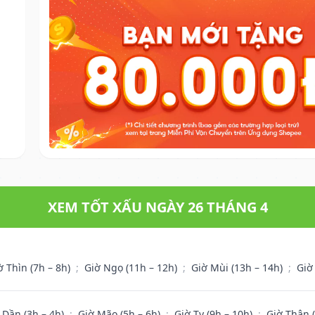
XEM TỐT XẤU NGÀY 26 THÁNG 4
ờ Thìn (7h – 8h)
;
Giờ Ngọ (11h – 12h)
;
Giờ Mùi (13h – 14h)
;
Giờ
 Dần (3h – 4h)
;
Giờ Mão (5h – 6h)
;
Giờ Tỵ (9h – 10h)
;
Giờ Thân 