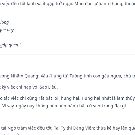
 việc đều tốt lành và ít gặp trở ngại. Mưu đại sự hanh thông, thuậ
 long
 quẻ này
 gặp quen.”
hương Nhậm Quang: Xấu (Hung tú) Tướng tinh con gấu ngựa, chủ tr
 kỳ việc chi hạp với Sao Liễu.
o tác việc chi cũng rất bất lợi, hung hại. Hung hại nhất là làm thủy
 Vì vậy, ngày nay không nên tiến hành bất cứ việc trọng đại gì.
tại Ngọ trăm việc đều tốt. Tại Tỵ thì Đăng Viên: thừa kế hay lên qua