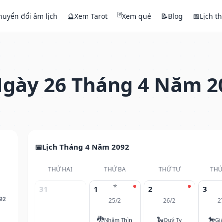
🃏
huyển đổi âm lịch
🔮
Xem Tarot
Xem quẻ
📝
Blog
📅
Lịch t
gày 26 Tháng 4 Năm 2
Lịch Tháng 4 Năm 2092
THỨ HAI
THỨ BA
THỨ TƯ
THỨ
⭐
31
1
2
3
92
25/2
26/2
2
🐉
🐍
🐎
Nhâm Thìn
Quý Tỵ
Gi