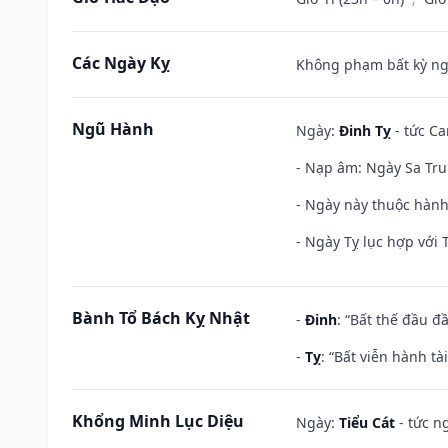
Các Ngày Kỵ
Không phạm bất kỳ ngày
Ngũ Hành
Ngày:
Đinh Tỵ
- tức Ca
- Nạp âm: Ngày Sa Trun
- Ngày này thuộc hành
- Ngày Tỵ lục hợp với 
Bành Tổ Bách Kỵ Nhật
-
Đinh
: “Bất thế đầu đ
-
Tỵ
: “Bất viễn hành t
Khổng Minh Lục Diệu
Ngày:
Tiểu Cát
- tức n