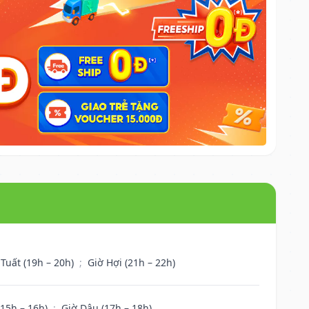
 Tuất (19h – 20h)
;
Giờ Hợi (21h – 22h)
(15h – 16h)
;
Giờ Dậu (17h – 18h)