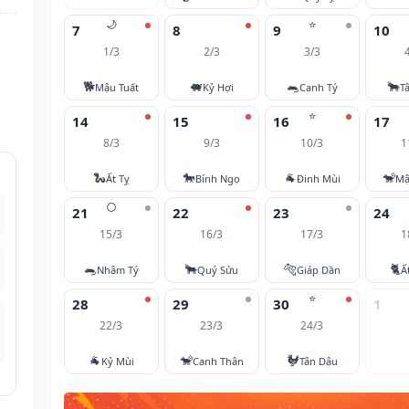
🌙
⭐
7
8
9
10
1/3
2/3
3/3
🐕
🐖
🐀
🐂
Mậu Tuất
Kỷ Hợi
Canh Tý
T
⭐
14
15
16
17
8/3
9/3
10/3
1
🐍
🐎
🐐
🐒
Ất Tỵ
Bính Ngọ
Đinh Mùi
Mậ
🌕
21
22
23
24
15/3
16/3
17/3
1
🐀
🐂
🐅
🐈
Nhâm Tý
Quý Sửu
Giáp Dần
Ấ
⭐
28
29
30
1
22/3
23/3
24/3
🐐
🐒
🐓
Kỷ Mùi
Canh Thân
Tân Dậu