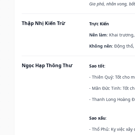
Gia phá, nhân vong, bấ
Thập Nhị Kiến Trừ
Trực Kiến
Nên làm
: Khai trương,
Không nên
: Động thổ,
Ngọc Hạp Thông Thư
Sao tốt
:
- Thiên Quý: Tốt cho mọ
- Mãn Đức Tinh: Tốt ch
- Thanh Long Hoàng Đạ
Sao xấu
:
- Thổ Phủ: Kỵ việc xây