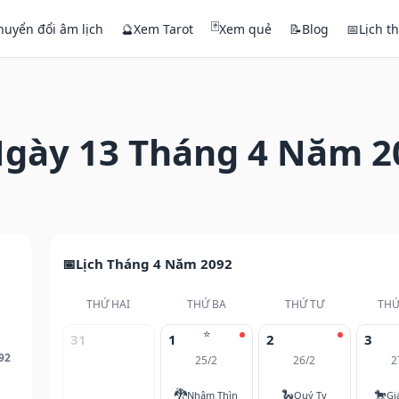
🃏
huyển đổi âm lịch
🔮
Xem Tarot
Xem quẻ
📝
Blog
📅
Lịch t
gày 13 Tháng 4 Năm 2
Lịch Tháng 4 Năm 2092
THỨ HAI
THỨ BA
THỨ TƯ
THỨ
⭐
31
1
2
3
92
25/2
26/2
2
🐉
🐍
🐎
Nhâm Thìn
Quý Tỵ
Gi