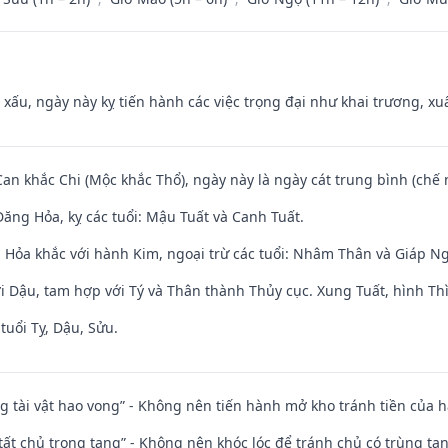
y xấu, ngày này kỵ tiến hành các việc trọng đại như khai trương, xuấ
Can khắc Chi (Mộc khắc Thổ), ngày này là ngày cát trung bình (chế 
ăng Hỏa, kỵ các tuổi: Mậu Tuất và Canh Tuất.
 Hỏa khắc với hành Kim, ngoại trừ các tuổi: Nhâm Thân và Giáp N
i Dậu, tam hợp với Tý và Thân thành Thủy cục. Xung Tuất, hình Thì
tuổi Tỵ, Dậu, Sửu.
ng tài vật hao vong” - Không nên tiến hành mở kho tránh tiền của 
 tất chủ trọng tang” - Không nên khóc lóc để tránh chủ có trùng ta