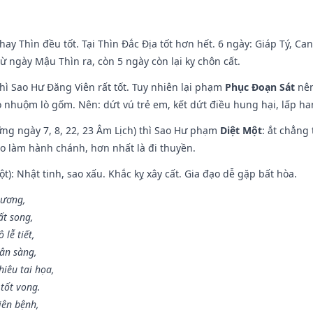
hay Thìn đều tốt. Tại Thìn Đắc Địa tốt hơn hết. 6 ngày: Giáp Tý, C
ừ ngày Mậu Thìn ra, còn 5 ngày còn lại kỵ chôn cất.
hì Sao Hư Đăng Viên rất tốt. Tuy nhiên lại phạm
Phục Đoạn Sát
nên
 nhuộm lò gốm. Nên: dứt vú trẻ em, kết dứt điều hung hại, lấp han
ng ngày 7, 8, 22, 23 Âm Lịch) thì Sao Hư phạm
Diệt Một
: ắt chẳng
ào làm hành chánh, hơn nhất là đi thuyền.
t): Nhật tinh, sao xấu. Khắc kỵ xây cất. Gia đạo dễ gặp bất hòa.
 ương,
t song,
lễ tiết,
hân sàng,
iêu tai họa,
tốt vong.
iên bệnh,