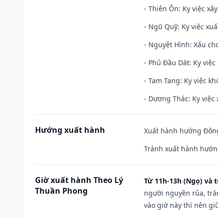
- Thiên Ôn: Kỵ việc xâ
- Ngũ Quỹ: Kỵ việc xuấ
- Nguyệt Hình: Xấu cho
- Phủ Đầu Dát: Kỵ việc 
- Tam Tang: Kỵ việc khở
- Dương Thác: Kỵ việc x
Hướng xuất hành
Xuất hành hướng Đông
Tránh xuất hành hướng
Giờ xuất hành Theo Lý
Từ 11h-13h (Ngọ) và t
Thuần Phong
người nguyền rủa, trá
vào giờ này thì nên g