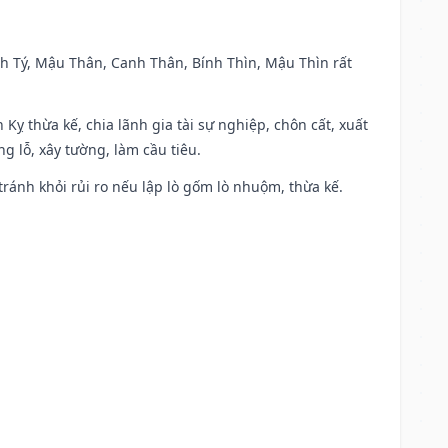
anh Tý, Mậu Thân, Canh Thân, Bính Thìn, Mậu Thìn rất
 Kỵ thừa kế, chia lãnh gia tài sự nghiệp, chôn cất, xuất
g lỗ, xây tường, làm cầu tiêu.
 tránh khỏi rủi ro nếu lập lò gốm lò nhuộm, thừa kế.