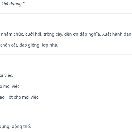
t khả đương.”
 nhậm chức, cưới hỏi, trồng cây, đền ơn đáp nghĩa. Xuất hành đặng 
 chôn cất, đào giếng, lợp nhà.
i việc.
o mọi việc.
o: Tốt cho mọi việc.
 dựng, động thổ.