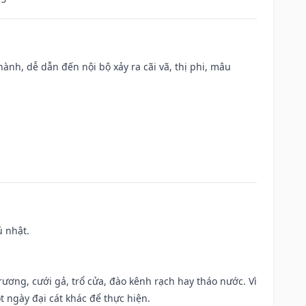
nh, dễ dẫn đến nội bộ xảy ra cãi vã, thị phi, mâu
ủ nhật.
trương, cưới gả, trổ cửa, đào kênh rạch hay tháo nước. Vì
t ngày đại cát khác để thực hiện.