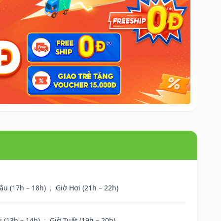
ậu (17h – 18h)
;
Giờ Hợi (21h – 22h)
i (13h – 14h)
;
Giờ Tuất (19h – 20h)