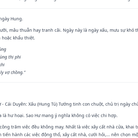
 ngày Hung.
ỡi, mâu thuẫn hay tranh cãi. Ngày này là ngày xấu, mưu sự khó thà
 hoặc khẩu thiệt.
cùng
ùng thị phi
khi
ly vợ chồng.”
 - Cái Duyên: Xấu (Hung Tú) Tướng tinh con chuột, chủ trị ngày ch
ĩa là hư hoại. Sao Hư mang ý nghĩa không có việc chi hợp.
i công trăm việc đều không may. Nhất là việc xây cất nhà cửa, khai 
tiến hành các việc động thổ, xây cất nhà, cưới hỏi,... nên chọn mộ