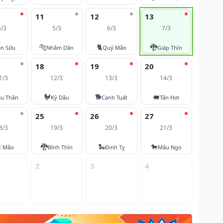
11
12
13
4/3
5/3
6/3
7/3
🐅
🐈
🐉
ân Sửu
Nhâm Dần
Quý Mão
Giáp Thìn
18
19
20
1/3
12/3
13/3
14/3
🐓
🐕
🐖
u Thân
Kỷ Dậu
Canh Tuất
Tân Hợi
25
26
27
8/3
19/3
20/3
21/3
🐉
🐍
🐎
t Mão
Bính Thìn
Đinh Tỵ
Mậu Ngọ
2
3
4