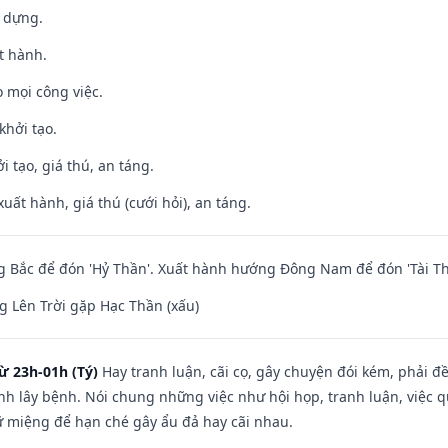
y dựng.
t hành.
 mọi công việc.
khởi tạo.
i tạo, giá thú, an táng.
uất hành, giá thú (cưới hỏi), an táng.
 Bắc để đón 'Hỷ Thần'. Xuất hành hướng Đông Nam để đón 'Tài Th
 Lên Trời gặp Hạc Thần (xấu)
ừ 23h-01h (Tý)
Hay tranh luận, cãi cọ, gây chuyện đói kém, phải đ
nh lây bệnh. Nói chung những việc như hội họp, tranh luận, việc q
iữ miệng để hạn ché gây ẩu đả hay cãi nhau.