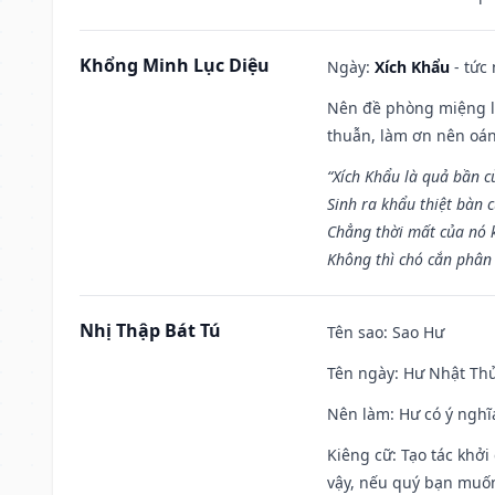
Khổng Minh Lục Diệu
Ngày:
Xích Khẩu
- tức
Nên đề phòng miệng lư
thuẫn, làm ơn nên oán
“Xích Khẩu là quả bần 
Sinh ra khẩu thiệt bàn c
Chẳng thời mất của nó 
Không thì chó cắn phân 
Nhị Thập Bát Tú
Tên sao
: Sao Hư
Tên ngày
: Hư Nhật Thử
Nên làm
: Hư có ý ngh
Kiêng cữ
: Tạo tác khở
vậy, nếu quý bạn muốn 