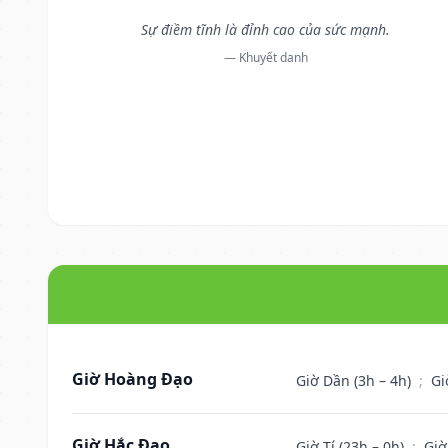
Sự điềm tĩnh là đỉnh cao của sức mạnh.
— Khuyết danh
Giờ Hoàng Đạo
Giờ Dần (3h – 4h)
;
Gi
Giờ Hắc Đạo
Giờ Tí (23h – 0h)
;
Giờ