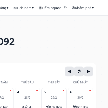
háng
📖
Lịch năm
🧧
Đếm ngược Tết
🧭
Khám phá
▼
▼
▼
092
 NĂM
THỨ SÁU
THỨ BẢY
CHỦ NHẬT
4
5
6
7/2
28/2
29/2
30/2
🐐
🐒
🐓
áp Ngọ
Ất Mùi
Bính Thân
Đinh Dậu