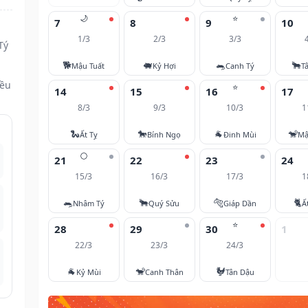
🌙
⭐
7
8
9
10
1/3
2/3
3/3
Tý
🐕
🐖
🐀
🐂
Mậu Tuất
Kỷ Hợi
Canh Tý
T
đều
⭐
14
15
16
17
8/3
9/3
10/3
1
🐍
🐎
🐐
🐒
Ất Tỵ
Bính Ngọ
Đinh Mùi
Mậ
🌕
21
22
23
24
15/3
16/3
17/3
1
🐀
🐂
🐅
🐈
Nhâm Tý
Quý Sửu
Giáp Dần
Ấ
⭐
28
29
30
1
22/3
23/3
24/3
🐐
🐒
🐓
Kỷ Mùi
Canh Thân
Tân Dậu