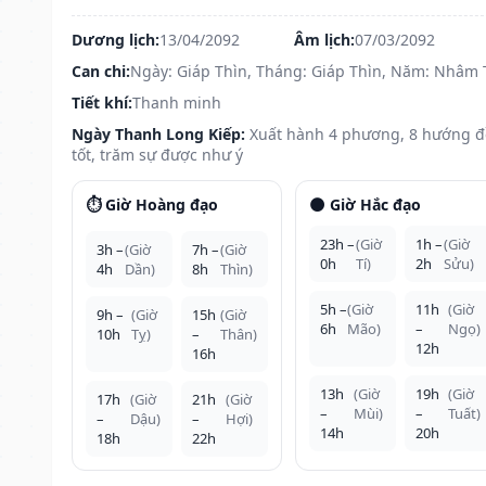
Dương lịch:
13/04/2092
Âm lịch:
07/03/2092
Can chi:
Ngày: Giáp Thìn, Tháng: Giáp Thìn, Năm: Nhâm 
Tiết khí:
Thanh minh
Ngày Thanh Long Kiếp:
Xuất hành 4 phương, 8 hướng 
tốt, trăm sự được như ý
⏱️ Giờ Hoàng đạo
🌑 Giờ Hắc đạo
23h –
(Giờ
1h –
(Giờ
3h –
(Giờ
7h –
(Giờ
0h
Tí)
2h
Sửu)
4h
Dần)
8h
Thìn)
5h –
(Giờ
11h
(Giờ
9h –
(Giờ
15h
(Giờ
6h
Mão)
–
Ngọ)
10h
Tỵ)
–
Thân)
12h
16h
13h
(Giờ
19h
(Giờ
17h
(Giờ
21h
(Giờ
–
Mùi)
–
Tuất)
–
Dậu)
–
Hợi)
14h
20h
18h
22h