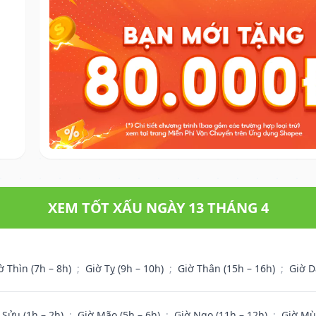
XEM TỐT XẤU NGÀY 13 THÁNG 4
ờ Thìn (7h – 8h)
;
Giờ Tỵ (9h – 10h)
;
Giờ Thân (15h – 16h)
;
Giờ D
 Sửu (1h – 2h)
;
Giờ Mão (5h – 6h)
;
Giờ Ngọ (11h – 12h)
;
Giờ Mù