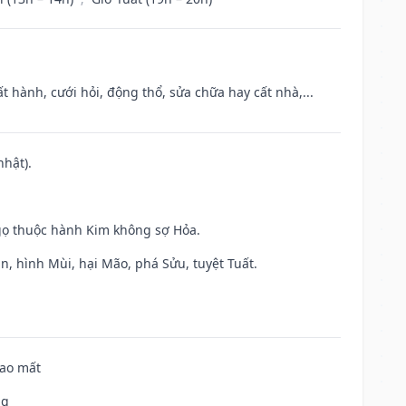
t hành, cưới hỏi, động thổ, sửa chữa hay cất nhà,...
nhật).
gọ thuộc hành Kim không sợ Hỏa.
n, hình Mùi, hại Mão, phá Sửu, tuyệt Tuất.
hao mất
ng