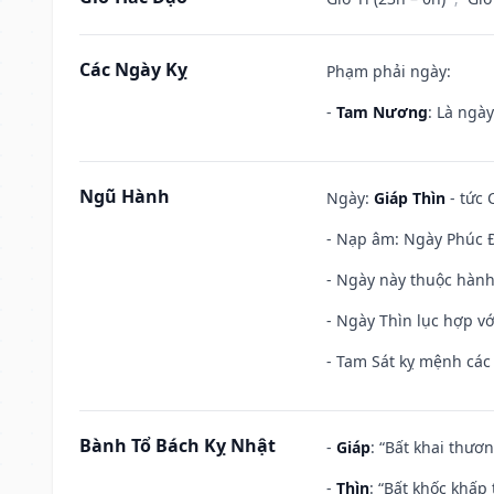
Các Ngày Kỵ
Phạm phải ngày:
-
Tam Nương
: Là ngà
Ngũ Hành
Ngày:
Giáp Thìn
- tức 
- Nạp âm: Ngày Phúc Đ
- Ngày này thuộc hành
- Ngày Thìn lục hợp vớ
- Tam Sát kỵ mệnh các 
Bành Tổ Bách Kỵ Nhật
-
Giáp
: “Bất khai thươ
-
Thìn
: “Bất khốc khấp