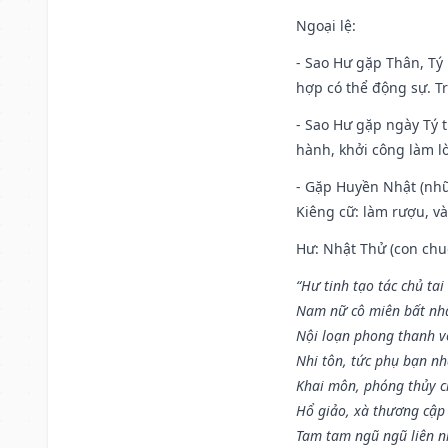
Ngoại lệ
:
- Sao Hư gặp Thân, Tý 
hợp có thể động sự. Tr
- Sao Hư gặp ngày Tý t
hành, khởi công làm lò
- Gặp Huyền Nhật (nhữ
Kiêng cữ: làm rượu, v
Hư: Nhật Thử (con chuộ
“Hư tinh tạo tác chủ tai
Nam nữ cô miên bất nhấ
Nội loạn phong thanh vô 
Nhi tôn, tức phụ bạn n
Khai môn, phóng thủy ch
Hổ giảo, xà thương cập 
Tam tam ngũ ngũ liên n