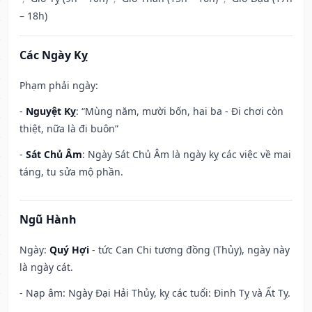
– 18h)
Các Ngày Kỵ
Phạm phải ngày:
-
Nguyệt Kỵ
: “Mùng năm, mười bốn, hai ba - Đi chơi còn
thiệt, nữa là đi buôn”
-
Sát Chủ Âm
: Ngày Sát Chủ Âm là ngày kỵ các việc về mai
táng, tu sửa mộ phần.
Ngũ Hành
Ngày:
Quý Hợi
- tức Can Chi tương đồng (Thủy), ngày này
là ngày cát.
- Nạp âm: Ngày Đại Hải Thủy, kỵ các tuổi: Đinh Tỵ và Ất Tỵ.