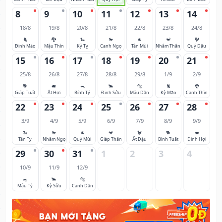
8
9
10
11
12
13
14
18/8
19/8
20/8
21/8
22/8
23/8
24/8
🐈
🐉
🐍
🐎
🐐
🐒
🐓
Đinh Mão
Mậu Thìn
Kỷ Tỵ
Canh Ngọ
Tân Mùi
Nhâm Thân
Quý Dậu
15
16
17
18
19
20
21
25/8
26/8
27/8
28/8
29/8
1/9
2/9
🐕
🐖
🐀
🐂
🐅
🐈
🐉
Giáp Tuất
Ất Hợi
Bính Tý
Đinh Sửu
Mậu Dần
Kỷ Mão
Canh Thìn
22
23
24
25
26
27
28
3/9
4/9
5/9
6/9
7/9
8/9
9/9
🐍
🐎
🐐
🐒
🐓
🐕
🐖
Tân Tỵ
Nhâm Ngọ
Quý Mùi
Giáp Thân
Ất Dậu
Bính Tuất
Đinh Hợi
29
30
31
1
2
3
4
10/9
11/9
12/9
🐀
🐂
🐅
Mậu Tý
Kỷ Sửu
Canh Dần