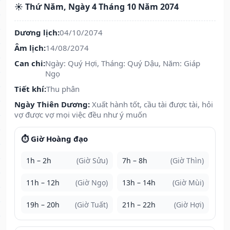
☀️ Thứ Năm, Ngày 4 Tháng 10 Năm 2074
Dương lịch:
04/10/2074
Âm lịch:
14/08/2074
Can chi:
Ngày: Quý Hợi, Tháng: Quý Dậu, Năm: Giáp
Ngọ
Tiết khí:
Thu phân
Ngày Thiên Dương:
Xuất hành tốt, cầu tài được tài, hỏi
vợ được vợ mọi việc đều như ý muốn
⏱️ Giờ Hoàng đạo
1h – 2h
(Giờ Sửu)
7h – 8h
(Giờ Thìn)
11h – 12h
(Giờ Ngọ)
13h – 14h
(Giờ Mùi)
19h – 20h
(Giờ Tuất)
21h – 22h
(Giờ Hợi)