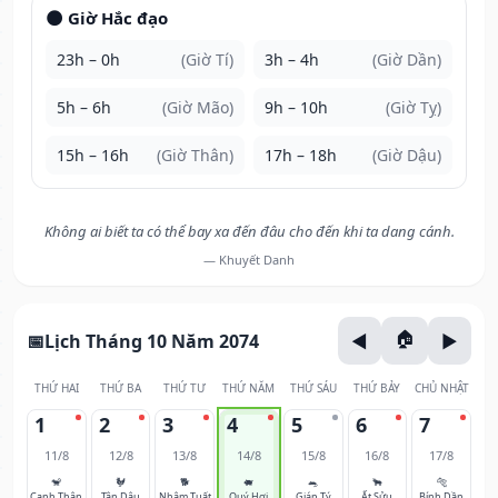
🌑 Giờ Hắc đạo
23h – 0h
(Giờ Tí)
3h – 4h
(Giờ Dần)
5h – 6h
(Giờ Mão)
9h – 10h
(Giờ Tỵ)
15h – 16h
(Giờ Thân)
17h – 18h
(Giờ Dậu)
Không ai biết ta có thể bay xa đến đâu cho đến khi ta dang cánh.
— Khuyết Danh
Lịch Tháng 10 Năm 2074
THỨ HAI
THỨ BA
THỨ TƯ
THỨ NĂM
THỨ SÁU
THỨ BẢY
CHỦ NHẬT
1
2
3
4
5
6
7
11/8
12/8
13/8
14/8
15/8
16/8
17/8
🐒
🐓
🐕
🐖
🐀
🐂
🐅
Canh Thân
Tân Dậu
Nhâm Tuất
Quý Hợi
Giáp Tý
Ất Sửu
Bính Dần