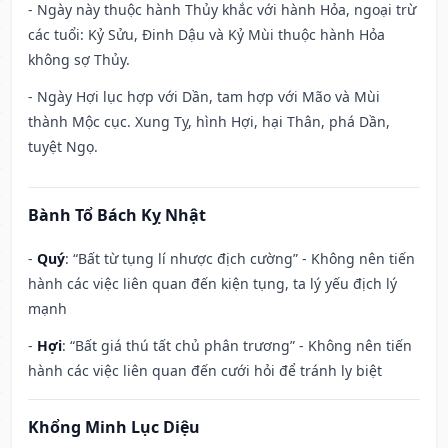
- Ngày này thuộc hành Thủy khắc với hành Hỏa, ngoại trừ
các tuổi: Kỷ Sửu, Đinh Dậu và Kỷ Mùi thuộc hành Hỏa
không sợ Thủy.
- Ngày Hợi lục hợp với Dần, tam hợp với Mão và Mùi
thành Mộc cục. Xung Tỵ, hình Hợi, hại Thân, phá Dần,
tuyệt Ngọ.
Bành Tổ Bách Kỵ Nhật
-
Quý
: “Bất từ tụng lí nhược địch cường” - Không nên tiến
hành các việc liên quan đến kiện tụng, ta lý yếu địch lý
mạnh
-
Hợi
: “Bất giá thú tất chủ phân trương” - Không nên tiến
hành các việc liên quan đến cưới hỏi để tránh ly biệt
Khổng Minh Lục Diệu