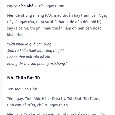
Ngày:
Xích Khẩu
- tức ngày Hung.
Nên đề phòng miệng lưỡi, mâu thuẫn hay tranh cãi. Ngày
này là ngày xấu, mưu sự khó thành, dễ dẫn đến nội bộ
xảy ra cãi vã, thị phi, mâu thuẫn, làm ơn nên oán hoặc
khẩu thiệt.
“Xích Khẩu là quả bần cùng
Sinh ra khẩu thiệt bàn cùng thị phi
Chẳng thời mất của nó khi
Không thì chó cắn phân ly vợ chồng.”
Nhị Thập Bát Tú
Tên sao
: Sao Tỉnh
Tên ngày
: Tỉnh Mộc Hãn - Diêu Kỳ: Tốt (Bình Tú) Tướng
tinh con dê trừu, chủ trị ngày thứ 5.
Nên làm
: Tạo tác nhiều việc rất tốt như trổ cửa dựng cửa,