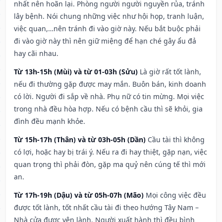
nhất nên hoãn lại. Phòng người người nguyền rủa, tránh
lây bệnh. Nói chung những việc như hội họp, tranh luận,
việc quan,…nên tránh đi vào giờ này. Nếu bắt buộc phải
đi vào giờ này thì nên giữ miệng để hạn ché gây ẩu đả
hay cãi nhau.
Từ 13h-15h (Mùi) và từ 01-03h (Sửu)
Là giờ rất tốt lành,
nếu đi thường gặp được may mắn. Buôn bán, kinh doanh
có lời. Người đi sắp về nhà. Phụ nữ có tin mừng. Mọi việc
trong nhà đều hòa hợp. Nếu có bệnh cầu thì sẽ khỏi, gia
đình đều mạnh khỏe.
Từ 15h-17h (Thân) và từ 03h-05h (Dần)
Cầu tài thì không
có lợi, hoặc hay bị trái ý. Nếu ra đi hay thiệt, gặp nạn, việc
quan trọng thì phải đòn, gặp ma quỷ nên cúng tế thì mới
an.
Từ 17h-19h (Dậu) và từ 05h-07h (Mão)
Mọi công việc đều
được tốt lành, tốt nhất cầu tài đi theo hướng Tây Nam –
Nhà cửa được yên lành. Người xuất hành thì đều bình