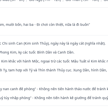
m, mười bốn, hai ba - Đi chơi còn thiệt, nữa là đi buôn”
c Chi sinh Can (Kim sinh Thủy), ngày này là ngày cát (nghĩa nhật).
hong Kim, kỵ các tuổi: Bính Dần và Canh Dần.
 Kim khắc với hành Mộc, ngoại trừ các tuổi: Mậu Tuất vì Kim khắc 
i Tỵ, tam hợp với Tý và Thìn thành Thủy cục. Xung Dần, hình Dần, h
ủy nan canh đê phòng” - Không nên tiến hành tháo nước để tránh
quỷ túy nhập phòng” - Không nên tiến hành kê giường để tránh q