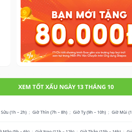
XEM TỐT XẤU NGÀY 13 THÁNG 10
 Sửu (1h – 2h)
;
Giờ Thìn (7h – 8h)
;
Giờ Tỵ (9h – 10h)
;
Giờ Mùi (
ờ Mão (5h – 6h)
;
Giờ Ngọ (11h – 12h)
;
Giờ Thân (15h – 16h)
;
Gi