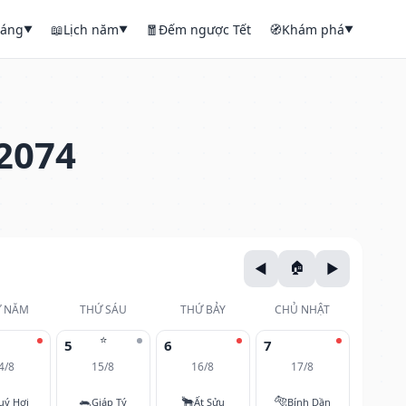
háng
📖
Lịch năm
🧧
Đếm ngược Tết
🧭
Khám phá
▼
▼
▼
2074
 NĂM
THỨ SÁU
THỨ BẢY
CHỦ NHẬT
⭐
5
6
7
4/8
15/8
16/8
17/8
🐀
🐂
🐅
uý Hợi
Giáp Tý
Ất Sửu
Bính Dần