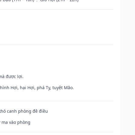
mà được lợi.
ình Hợi, hại Hợi, phá Tỵ, tuyệt Mão.
 khó canh phòng đê điều
uỷ ma vào phòng