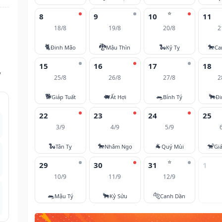
⭐
8
9
10
11
18/8
19/8
20/8
2
🐈
🐉
🐍
🐎
Đinh Mão
Mậu Thìn
Kỷ Tỵ
Ca
15
16
17
18
,
25/8
26/8
27/8
2
🐕
🐖
🐀
🐂
Giáp Tuất
Ất Hợi
Bính Tý
Đi
22
23
24
25
3/9
4/9
5/9
🐍
🐎
🐐
🐒
Tân Tỵ
Nhâm Ngọ
Quý Mùi
Gi
⭐
29
30
31
1
10/9
11/9
12/9
🐀
🐂
🐅
Mậu Tý
Kỷ Sửu
Canh Dần