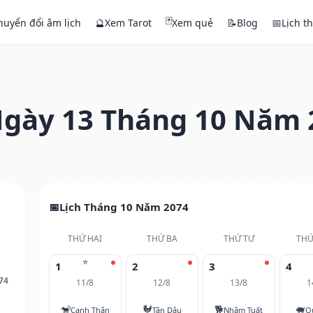
🃏
huyển đổi âm lịch
🔮
Xem Tarot
Xem quẻ
📝
Blog
📅
Lịch t
gày 13 Tháng 10 Năm 
Lịch Tháng 10 Năm 2074
THỨ HAI
THỨ BA
THỨ TƯ
THỨ
⭐
1
2
3
4
74
11/8
12/8
13/8
1
🐒
🐓
🐕
🐖
Canh Thân
Tân Dậu
Nhâm Tuất
Q