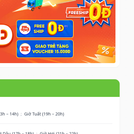
13h – 14h)
;
Giờ Tuất (19h – 20h)
ờ Dậu (17h – 18h)
;
Giờ Hợi (21h – 22h)