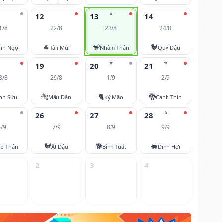
⭐
12
13
14
1/8
22/8
23/8
24/8
🐐
🐒
🐓
nh Ngọ
Tân Mùi
Nhâm Thân
Quý Dậu
⭐
⭐
19
20
21
8/8
29/8
1/9
2/9
🐅
🐈
🐉
nh Sửu
Mậu Dần
Kỷ Mão
Canh Thìn
⭐
26
27
28
6/9
7/9
8/9
9/9
🐓
🐕
🐖
áp Thân
Ất Dậu
Bính Tuất
Đinh Hợi
2
3
4