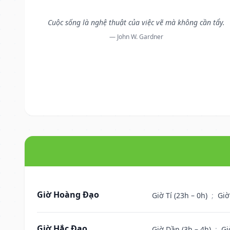
Cuộc sống là nghệ thuật của việc vẽ mà không cần tẩy.
— John W. Gardner
Giờ Hoàng Đạo
Giờ Tí (23h – 0h)
;
Giờ
Giờ Hắc Đạo
Giờ Dần (3h – 4h)
;
Gi