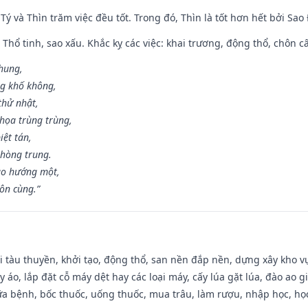
 Tý và Thìn trăm việc đều tốt. Trong đó, Thìn là tốt hơn hết bởi Sao
 Thổ tinh, sao xấu. Khắc kỵ các việc: khai trương, động thổ, chôn c
 hung,
ng khố không,
thử nhật,
họa trùng trùng,
iệt tán,
phòng trung.
ạo hướng một,
tôn cùng.”
đi tàu thuyền, khởi tạo, động thổ, san nền đắp nền, dựng xây kho
 áo, lắp đặt cỗ máy dệt hay các loại máy, cấy lúa gặt lúa, đào ao 
a bệnh, bốc thuốc, uống thuốc, mua trâu, làm rượu, nhập học, học 