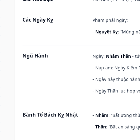
Các Ngày Kỵ
Phạm phải ngày:
-
Nguyệt Kỵ
: “Mùng nă
Ngũ Hành
Ngày:
Nhâm Thân
- tứ
- Nạp âm: Ngày Kiếm P
- Ngày này thuộc hành
- Ngày Thân lục hợp vớ
Bành Tổ Bách Kỵ Nhật
-
Nhâm
: “Bất ương th
-
Thân
: “Bất an sàng 