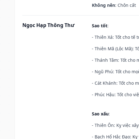
Không nên
: Chôn cất
Ngọc Hạp Thông Thư
Sao tốt
:
- Thiên Xá: Tốt cho tế 
- Thiên Mã (Lộc Mã): Tố
- Thánh Tâm: Tốt cho m
- Ngũ Phú: Tốt cho mọi
- Cát Khánh: Tốt cho mọ
- Phúc Hậu: Tốt cho việ
Sao xấu
:
- Thiên Ôn: Kỵ việc xâ
- Bạch Hổ Hắc Đạo: Kỵ 