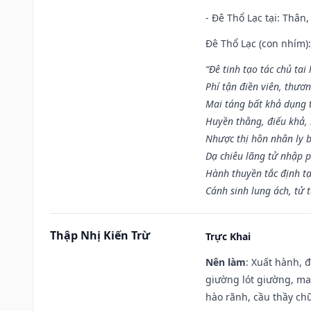
- Đê Thổ Lạc tại: Thân,
Đê Thổ Lạc (con nhím):
“Đê tinh tạo tác chủ tai
Phí tận điền viên, thươ
Mai táng bất khả dụng 
Huyền thằng, điếu khả, 
Nhược thị hôn nhân ly b
Dạ chiêu lãng tử nhập 
Hành thuyền tắc định t
Cánh sinh lung ách, tử 
Thập Nhị Kiến Trừ
Trực Khai
Nên làm
: Xuất hành, 
giường lót giường, may
hào rãnh, cầu thầy chữ