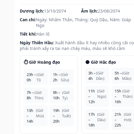
Dương lịch:
13/10/2074
Âm lịch:
23/08/2074
Can chi:
Ngày: Nhâm Thân, Tháng: Quý Dậu, Năm: Giáp
Ngọ
Tiết khí:
Hàn lộ
Ngày Thiên Hầu:
Xuất hành dầu ít hay nhiều cũng cãi cọ
phải tránh xẩy ra tai nạn chảy máu, máu sẽ khó cầm
⏱️ Giờ Hoàng đạo
🌑 Giờ Hắc đạo
3h –
(Giờ
5h –
(Giờ
23h –
(Giờ
1h –
(Giờ
4h
Dần)
6h
Mão)
0h
Tí)
2h
Sửu)
11h
(Giờ
15h
(Giờ
7h –
(Giờ
9h –
(Giờ
–
Ngọ)
–
Thân)
8h
Thìn)
10h
Tỵ)
12h
16h
13h
(Giờ
19h
(Giờ
17h
(Giờ
21h
(Giờ
–
Mùi)
–
Tuất)
–
Dậu)
–
Hợi)
14h
20h
18h
22h