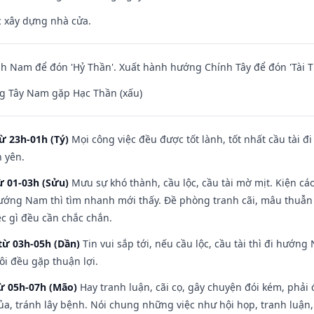
ệc xây dựng nhà cửa.
 Nam để đón 'Hỷ Thần'. Xuất hành hướng Chính Tây để đón 'Tài T
g Tây Nam gặp Hạc Thần (xấu)
ừ 23h-01h (Tý)
Mọi công việc đều được tốt lành, tốt nhất cầu tài
h yên.
ừ 01-03h (Sửu)
Mưu sự khó thành, cầu lộc, cầu tài mờ mịt. Kiện cáo
hướng Nam thì tìm nhanh mới thấy. Đề phòng tranh cãi, mâu thuẫn
ệc gì đều cần chắc chắn.
từ 03h-05h (Dần)
Tin vui sắp tới, nếu cầu lộc, cầu tài thì đi hướ
ôi đều gặp thuận lợi.
từ 05h-07h (Mão)
Hay tranh luận, cãi cọ, gây chuyện đói kém, phải
a, tránh lây bệnh. Nói chung những việc như hội họp, tranh luận,