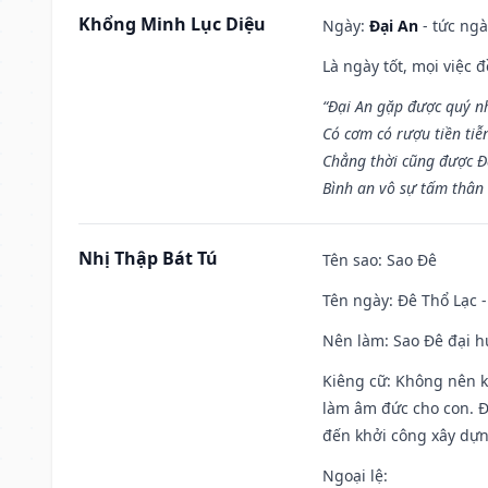
Khổng Minh Lục Diệu
Ngày:
Đại An
- tức ngà
Là ngày tốt, mọi việc
“Đại An gặp được quý n
Có cơm có rượu tiền tiễ
Chẳng thời cũng được Đ
Bình an vô sự tấm thân
Nhị Thập Bát Tú
Tên sao
: Sao Đê
Tên ngày
: Đê Thổ Lạc 
Nên làm
: Sao Đê đại 
Kiêng cữ
: Không nên k
làm âm đức cho con. Đâ
đến khởi công xây dựn
Ngoại lệ
: