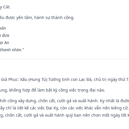
y Cát.
 đều được yên tâm, hành sự thành công.
hân
n đưa
ại An
 thanh nhàn.”
- Giả Phục: Xấu (Hung Tú) Tướng tinh con Lạc Đà, chủ trị ngày thứ 7
hung, không hợp để làm bất kỳ công việc trọng đại nào.
hởi công xây dựng, chôn cất, cưới gả và xuất hành. Kỵ nhất là đư
y chỉ là liệt kê các việc Đại Kỵ, còn các việc khác vẫn nên kiêng cữ
g, chôn cất, cưới gả và xuất hành quý bạn nên chọn một ngày tốt 