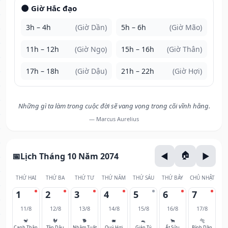
🌑 Giờ Hắc đạo
3h – 4h
(Giờ Dần)
5h – 6h
(Giờ Mão)
11h – 12h
(Giờ Ngọ)
15h – 16h
(Giờ Thân)
17h – 18h
(Giờ Dậu)
21h – 22h
(Giờ Hợi)
Những gì ta làm trong cuộc đời sẽ vang vọng trong cõi vĩnh hằng.
— Marcus Aurelius
Lịch Tháng 10 Năm 2074
THỨ HAI
THỨ BA
THỨ TƯ
THỨ NĂM
THỨ SÁU
THỨ BẢY
CHỦ NHẬT
1
2
3
4
5
6
7
11/8
12/8
13/8
14/8
15/8
16/8
17/8
🐒
🐓
🐕
🐖
🐀
🐂
🐅
Canh Thân
Tân Dậu
Nhâm Tuất
Quý Hợi
Giáp Tý
Ất Sửu
Bính Dần