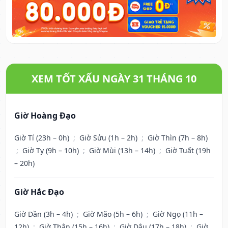
XEM TỐT XẤU NGÀY 31 THÁNG 10
Giờ Hoàng Đạo
Giờ Tí (23h – 0h)
;
Giờ Sửu (1h – 2h)
;
Giờ Thìn (7h – 8h)
;
Giờ Tỵ (9h – 10h)
;
Giờ Mùi (13h – 14h)
;
Giờ Tuất (19h
– 20h)
Giờ Hắc Đạo
Giờ Dần (3h – 4h)
;
Giờ Mão (5h – 6h)
;
Giờ Ngọ (11h –
12h)
;
Giờ Thân (15h – 16h)
;
Giờ Dậu (17h – 18h)
;
Giờ