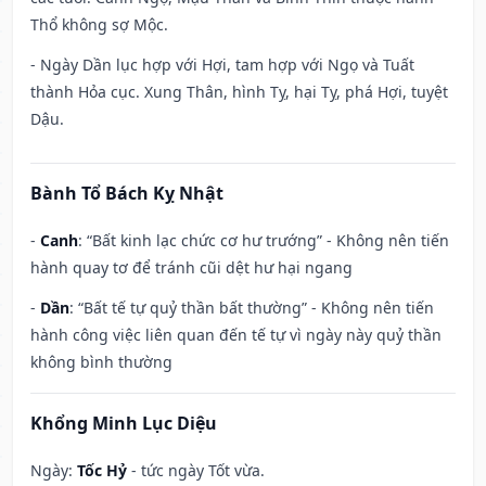
Thổ không sợ Mộc.
- Ngày Dần lục hợp với Hợi, tam hợp với Ngọ và Tuất
thành Hỏa cục. Xung Thân, hình Tỵ, hại Tỵ, phá Hợi, tuyệt
Dậu.
Bành Tổ Bách Kỵ Nhật
-
Canh
: “Bất kinh lạc chức cơ hư trướng” - Không nên tiến
hành quay tơ để tránh cũi dệt hư hại ngang
-
Dần
: “Bất tế tự quỷ thần bất thường” - Không nên tiến
hành công việc liên quan đến tế tự vì ngày này quỷ thần
không bình thường
Khổng Minh Lục Diệu
Ngày:
Tốc Hỷ
- tức ngày Tốt vừa.