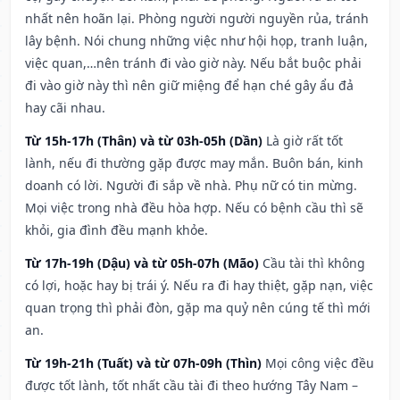
nhất nên hoãn lại. Phòng người người nguyền rủa, tránh
lây bệnh. Nói chung những việc như hội họp, tranh luận,
việc quan,…nên tránh đi vào giờ này. Nếu bắt buộc phải
đi vào giờ này thì nên giữ miệng để hạn ché gây ẩu đả
hay cãi nhau.
Từ 15h-17h (Thân) và từ 03h-05h (Dần)
Là giờ rất tốt
lành, nếu đi thường gặp được may mắn. Buôn bán, kinh
doanh có lời. Người đi sắp về nhà. Phụ nữ có tin mừng.
Mọi việc trong nhà đều hòa hợp. Nếu có bệnh cầu thì sẽ
khỏi, gia đình đều mạnh khỏe.
Từ 17h-19h (Dậu) và từ 05h-07h (Mão)
Cầu tài thì không
có lợi, hoặc hay bị trái ý. Nếu ra đi hay thiệt, gặp nạn, việc
quan trọng thì phải đòn, gặp ma quỷ nên cúng tế thì mới
an.
Từ 19h-21h (Tuất) và từ 07h-09h (Thìn)
Mọi công việc đều
được tốt lành, tốt nhất cầu tài đi theo hướng Tây Nam –