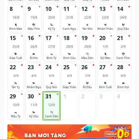
8
9
10
11
12
13
14
18/8
19/8
20/8
21/8
22/8
23/8
24/8
🐈
🐉
🐍
🐎
🐐
🐒
🐓
Đinh Mão
Mậu Thìn
Kỷ Tỵ
Canh Ngọ
Tân Mùi
Nhâm Thân
Quý Dậu
15
16
17
18
19
20
21
25/8
26/8
27/8
28/8
29/8
1/9
2/9
🐕
🐖
🐀
🐂
🐅
🐈
🐉
Giáp Tuất
Ất Hợi
Bính Tý
Đinh Sửu
Mậu Dần
Kỷ Mão
Canh Thìn
22
23
24
25
26
27
28
3/9
4/9
5/9
6/9
7/9
8/9
9/9
🐍
🐎
🐐
🐒
🐓
🐕
🐖
Tân Tỵ
Nhâm Ngọ
Quý Mùi
Giáp Thân
Ất Dậu
Bính Tuất
Đinh Hợi
29
30
31
1
2
3
4
10/9
11/9
12/9
🐀
🐂
🐅
Mậu Tý
Kỷ Sửu
Canh Dần