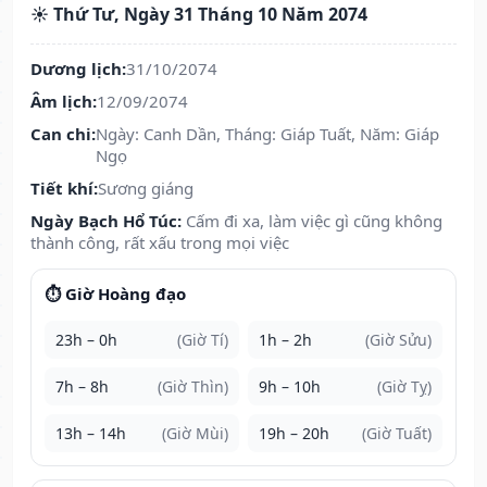
☀️ Thứ Tư, Ngày 31 Tháng 10 Năm 2074
Dương lịch:
31/10/2074
Âm lịch:
12/09/2074
Can chi:
Ngày: Canh Dần, Tháng: Giáp Tuất, Năm: Giáp
Ngọ
Tiết khí:
Sương giáng
Ngày Bạch Hổ Túc:
Cấm đi xa, làm việc gì cũng không
thành công, rất xấu trong mọi việc
⏱️ Giờ Hoàng đạo
23h – 0h
(Giờ Tí)
1h – 2h
(Giờ Sửu)
7h – 8h
(Giờ Thìn)
9h – 10h
(Giờ Tỵ)
13h – 14h
(Giờ Mùi)
19h – 20h
(Giờ Tuất)