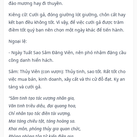
đào mương hay đi thuyền.
Kiêng cữ
: Cưới gả, đóng giường lót giường, chôn cất hay
kết bạn đều không tốt. Vì vậy, để việc cưới gả được trăm
điềm tốt quý bạn nên chọn một ngày khác để tiến hành.
Ngoại lệ
:
- Ngày Tuất Sao Sâm Đăng Viên, nên phó nhậm đặng cầu
công danh hiển hách.
Sâm: Thủy Viên (con vượn): Thủy tinh, sao tốt. Rất tốt cho
việc mua bán, kinh doanh, xây cất và thi cử đỗ đạt. Kỵ an
táng và cưới gả.
“Sâm tinh tạo tác vượng nhân gia,
Văn tinh triều diệu, đại quang hoa,
Chỉ nhân tạo tác điền tài vượng,
Mai táng chiêu tật, táng hoàng sa.
Khai môn, phóng thủy gia quan chức,
Phòng phòng tôn tử kiến điền gia,