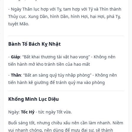
- Ngày Thân lục hợp với Tỵ, tam hợp với Tý và Thìn thành
Thủy cục. Xung Dần, hình Dần, hình Hợi, hại Hợi, phá Tỵ,
tuyệt Mão.
Bành Tổ Bách Kỵ Nhật
-
Giáp
: “Bất khai thương tài vật hao vong” - Không nên
tiến hành mở kho tránh tiền của hao mất
-
Thân
: “Bất an sàng quỷ túy nhập phòng” - Không nên
tiến hành kê giường để tránh quỷ ma vào phòng
Khổng Minh Lục Diệu
Ngày:
Tốc Hỷ
- tức ngày Tốt vừa.
Buổi sáng tốt, nhưng chiều xấu nên cần làm nhanh. Niềm
vui nhanh chóng, nên dùng để mưu đại sự, sẽ thành