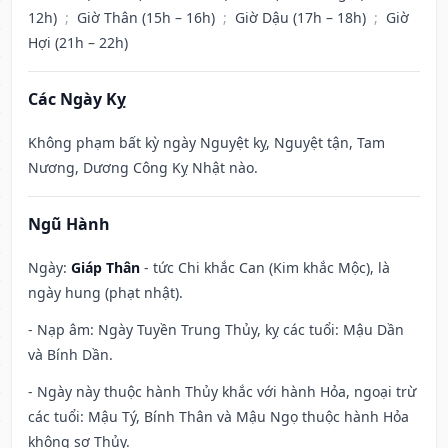
12h)
;
Giờ Thân (15h – 16h)
;
Giờ Dậu (17h – 18h)
;
Giờ
Hợi (21h – 22h)
Các Ngày Kỵ
Không phạm bất kỳ ngày Nguyệt kỵ, Nguyệt tận, Tam
Nương, Dương Công Kỵ Nhật nào.
Ngũ Hành
Ngày:
Giáp Thân
- tức Chi khắc Can (Kim khắc Mộc), là
ngày hung (phạt nhật).
- Nạp âm: Ngày Tuyền Trung Thủy, kỵ các tuổi: Mậu Dần
và Bính Dần.
- Ngày này thuộc hành Thủy khắc với hành Hỏa, ngoại trừ
các tuổi: Mậu Tý, Bính Thân và Mậu Ngọ thuộc hành Hỏa
không sợ Thủy.