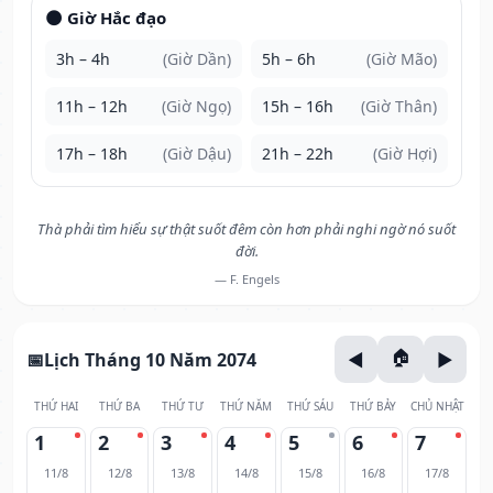
🌑 Giờ Hắc đạo
3h – 4h
(Giờ Dần)
5h – 6h
(Giờ Mão)
11h – 12h
(Giờ Ngọ)
15h – 16h
(Giờ Thân)
17h – 18h
(Giờ Dậu)
21h – 22h
(Giờ Hợi)
Thà phải tìm hiểu sự thật suốt đêm còn hơn phải nghi ngờ nó suốt
đời.
— F. Engels
Lịch Tháng 10 Năm 2074
THỨ HAI
THỨ BA
THỨ TƯ
THỨ NĂM
THỨ SÁU
THỨ BẢY
CHỦ NHẬT
1
2
3
4
5
6
7
11/8
12/8
13/8
14/8
15/8
16/8
17/8