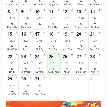
🐒
🐓
🐕
🐖
🐀
🐂
🐅
Canh Thân
Tân Dậu
Nhâm Tuất
Quý Hợi
Giáp Tý
Ất Sửu
Bính Dần
8
9
10
11
12
13
14
18/8
19/8
20/8
21/8
22/8
23/8
24/8
🐈
🐉
🐍
🐎
🐐
🐒
🐓
Đinh Mão
Mậu Thìn
Kỷ Tỵ
Canh Ngọ
Tân Mùi
Nhâm Thân
Quý Dậu
15
16
17
18
19
20
21
25/8
26/8
27/8
28/8
29/8
1/9
2/9
🐕
🐖
🐀
🐂
🐅
🐈
🐉
Giáp Tuất
Ất Hợi
Bính Tý
Đinh Sửu
Mậu Dần
Kỷ Mão
Canh Thìn
22
23
24
25
26
27
28
3/9
4/9
5/9
6/9
7/9
8/9
9/9
🐍
🐎
🐐
🐒
🐓
🐕
🐖
Tân Tỵ
Nhâm Ngọ
Quý Mùi
Giáp Thân
Ất Dậu
Bính Tuất
Đinh Hợi
29
30
31
1
2
3
4
10/9
11/9
12/9
🐀
🐂
🐅
Mậu Tý
Kỷ Sửu
Canh Dần