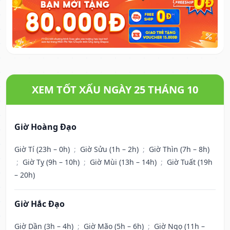
XEM TỐT XẤU NGÀY 25 THÁNG 10
Giờ Hoàng Đạo
Giờ Tí (23h – 0h)
;
Giờ Sửu (1h – 2h)
;
Giờ Thìn (7h – 8h)
;
Giờ Tỵ (9h – 10h)
;
Giờ Mùi (13h – 14h)
;
Giờ Tuất (19h
– 20h)
Giờ Hắc Đạo
Giờ Dần (3h – 4h)
;
Giờ Mão (5h – 6h)
;
Giờ Ngọ (11h –