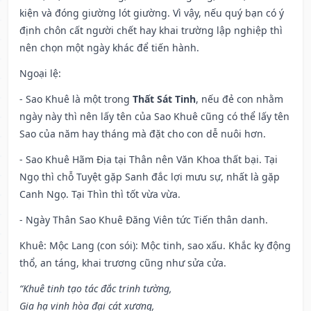
kiện và đóng giường lót giường. Vì vậy, nếu quý bạn có ý
định chôn cất người chết hay khai trường lập nghiệp thì
nên chọn một ngày khác để tiến hành.
Ngoại lệ
:
- Sao Khuê là một trong
Thất Sát Tinh
, nếu đẻ con nhằm
ngày này thì nên lấy tên của Sao Khuê cũng có thể lấy tên
Sao của năm hay tháng mà đặt cho con dễ nuôi hơn.
- Sao Khuê Hãm Địa tại Thân nên Văn Khoa thất bại. Tại
Ngọ thì chỗ Tuyệt gặp Sanh đắc lợi mưu sự, nhất là gặp
Canh Ngọ. Tại Thìn thì tốt vừa vừa.
- Ngày Thân Sao Khuê Đăng Viên tức Tiến thân danh.
Khuê: Mộc Lang (con sói): Mộc tinh, sao xấu. Khắc kỵ động
thổ, an táng, khai trương cũng như sửa cửa.
“Khuê tinh tạo tác đắc trinh tường,
Gia hạ vinh hòa đại cát xương,