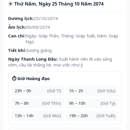
☀️ Thứ Năm, Ngày 25 Tháng 10 Năm 2074
Dương lịch:
25/10/2074
Âm lịch:
06/09/2074
Can chi:
Ngày: Giáp Thân, Tháng: Giáp Tuất, Năm: Giáp
Ngọ
Tiết khí:
Sương giáng
Ngày Thanh Long Đầu:
Xuất hành nên đi vào sáng
sớm, cầu tài thắng lợi. mọi việc như ý
⏱️ Giờ Hoàng đạo
23h – 0h
(Giờ Tí)
1h – 2h
(Giờ Sửu)
7h – 8h
(Giờ Thìn)
9h – 10h
(Giờ Tỵ)
13h – 14h
(Giờ Mùi)
19h – 20h
(Giờ Tuất)