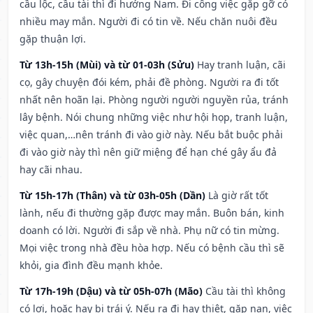
cầu lộc, cầu tài thì đi hướng Nam. Đi công việc gặp gỡ có
nhiều may mắn. Người đi có tin về. Nếu chăn nuôi đều
gặp thuận lợi.
Từ 13h-15h (Mùi) và từ 01-03h (Sửu)
Hay tranh luận, cãi
cọ, gây chuyện đói kém, phải đề phòng. Người ra đi tốt
nhất nên hoãn lại. Phòng người người nguyền rủa, tránh
lây bệnh. Nói chung những việc như hội họp, tranh luận,
việc quan,…nên tránh đi vào giờ này. Nếu bắt buộc phải
đi vào giờ này thì nên giữ miệng để hạn ché gây ẩu đả
hay cãi nhau.
Từ 15h-17h (Thân) và từ 03h-05h (Dần)
Là giờ rất tốt
lành, nếu đi thường gặp được may mắn. Buôn bán, kinh
doanh có lời. Người đi sắp về nhà. Phụ nữ có tin mừng.
Mọi việc trong nhà đều hòa hợp. Nếu có bệnh cầu thì sẽ
khỏi, gia đình đều mạnh khỏe.
Từ 17h-19h (Dậu) và từ 05h-07h (Mão)
Cầu tài thì không
có lợi, hoặc hay bị trái ý. Nếu ra đi hay thiệt, gặp nạn, việc