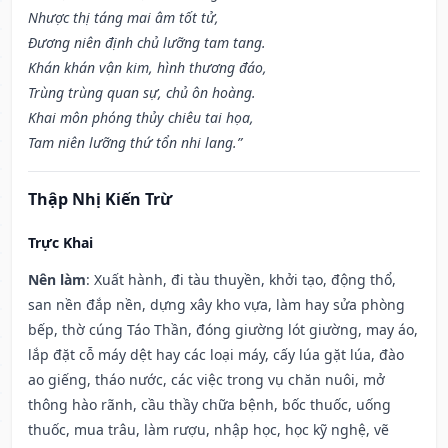
Nhược thị táng mai âm tốt tử,
Đương niên định chủ lưỡng tam tang.
Khán khán vận kim, hình thương đáo,
Trùng trùng quan sự, chủ ôn hoàng.
Khai môn phóng thủy chiêu tai họa,
Tam niên lưỡng thứ tổn nhi lang.”
Thập Nhị Kiến Trừ
Trực Khai
Nên làm
: Xuất hành, đi tàu thuyền, khởi tạo, động thổ,
san nền đắp nền, dựng xây kho vựa, làm hay sửa phòng
bếp, thờ cúng Táo Thần, đóng giường lót giường, may áo,
lắp đặt cỗ máy dệt hay các loại máy, cấy lúa gặt lúa, đào
ao giếng, tháo nước, các việc trong vụ chăn nuôi, mở
thông hào rãnh, cầu thầy chữa bệnh, bốc thuốc, uống
thuốc, mua trâu, làm rượu, nhập học, học kỹ nghệ, vẽ