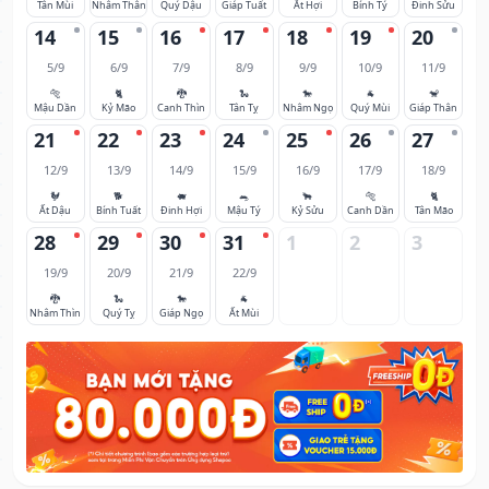
Tân Mùi
Nhâm Thân
Quý Dậu
Giáp Tuất
Ất Hợi
Bính Tý
Đinh Sửu
14
15
16
17
18
19
20
5/9
6/9
7/9
8/9
9/9
10/9
11/9
🐅
🐈
🐉
🐍
🐎
🐐
🐒
Mậu Dần
Kỷ Mão
Canh Thìn
Tân Tỵ
Nhâm Ngọ
Quý Mùi
Giáp Thân
21
22
23
24
25
26
27
12/9
13/9
14/9
15/9
16/9
17/9
18/9
🐓
🐕
🐖
🐀
🐂
🐅
🐈
Ất Dậu
Bính Tuất
Đinh Hợi
Mậu Tý
Kỷ Sửu
Canh Dần
Tân Mão
28
29
30
31
1
2
3
19/9
20/9
21/9
22/9
🐉
🐍
🐎
🐐
Nhâm Thìn
Quý Tỵ
Giáp Ngọ
Ất Mùi