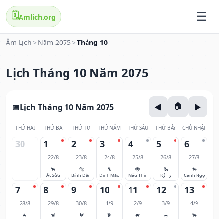
🗓️
Amlich.org
Âm Lịch
>
Năm 2075
>
Tháng 10
Lịch Tháng 10 Năm 2075
Lịch Tháng 10 Năm 2075
THỨ HAI
THỨ BA
THỨ TƯ
THỨ NĂM
THỨ SÁU
THỨ BẢY
CHỦ NHẬT
30
1
2
3
4
5
6
22/8
23/8
24/8
25/8
26/8
27/8
🐂
🐅
🐈
🐉
🐍
🐎
Ất Sửu
Bính Dần
Đinh Mão
Mậu Thìn
Kỷ Tỵ
Canh Ngọ
7
8
9
10
11
12
13
28/8
29/8
30/8
1/9
2/9
3/9
4/9
🐐
🐒
🐓
🐕
🐖
🐀
🐂