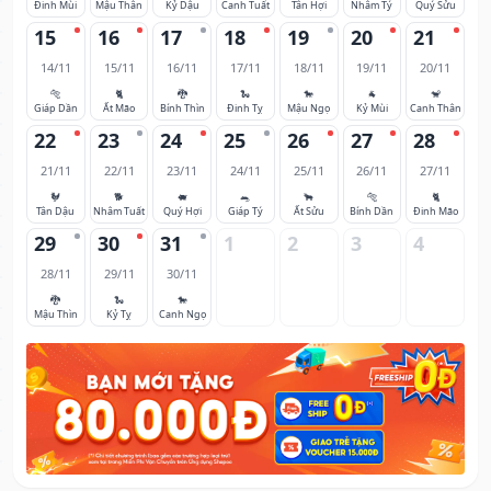
Đinh Mùi
Mậu Thân
Kỷ Dậu
Canh Tuất
Tân Hợi
Nhâm Tý
Quý Sửu
15
16
17
18
19
20
21
14/11
15/11
16/11
17/11
18/11
19/11
20/11
🐅
🐈
🐉
🐍
🐎
🐐
🐒
Giáp Dần
Ất Mão
Bính Thìn
Đinh Tỵ
Mậu Ngọ
Kỷ Mùi
Canh Thân
22
23
24
25
26
27
28
21/11
22/11
23/11
24/11
25/11
26/11
27/11
🐓
🐕
🐖
🐀
🐂
🐅
🐈
Tân Dậu
Nhâm Tuất
Quý Hợi
Giáp Tý
Ất Sửu
Bính Dần
Đinh Mão
29
30
31
1
2
3
4
28/11
29/11
30/11
🐉
🐍
🐎
Mậu Thìn
Kỷ Tỵ
Canh Ngọ