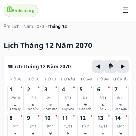
🗓️
Amlich.org
Âm Lịch
>
Năm 2070
>
Tháng 12
Lịch Tháng 12 Năm 2070
Lịch Tháng 12 Năm 2070
THỨ HAI
THỨ BA
THỨ TƯ
THỨ NĂM
THỨ SÁU
THỨ BẢY
CHỦ NHẬT
1
2
3
4
5
6
7
29/10
1/11
2/11
3/11
4/11
5/11
6/11
🐀
🐂
🐅
🐈
🐉
🐍
🐎
Canh Tý
Tân Sửu
Nhâm Dần
Quý Mão
Giáp Thìn
Ất Tỵ
Bính Ngọ
8
9
10
11
12
13
14
7/11
8/11
9/11
10/11
11/11
12/11
13/11
🐐
🐒
🐓
🐕
🐖
🐀
🐂