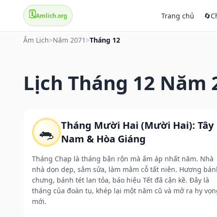
🗓️
Trang chủ
🔄
C
Amlich.org
Âm Lịch
>
Năm 2071
>
Tháng 12
Lịch Tháng 12 Năm 
Tháng Mười Hai (Mười Hai): Tây
🐀
Nam & Hòa Giáng
Tháng Chạp là tháng bận rộn mà ấm áp nhất năm. Nhà
nhà dọn dẹp, sắm sửa, làm mâm cỗ tất niên. Hương bán
chưng, bánh tét lan tỏa, báo hiệu Tết đã cận kề. Đây là
tháng của đoàn tụ, khép lại một năm cũ và mở ra hy vọn
mới.