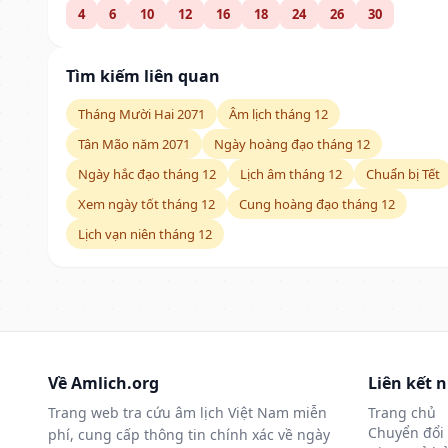
4
6
10
12
16
18
24
26
30
Tìm kiếm liên quan
Tháng Mười Hai 2071
Âm lịch tháng 12
Tân Mão năm 2071
Ngày hoàng đạo tháng 12
Ngày hắc đạo tháng 12
Lịch âm tháng 12
Chuẩn bị Tết
Xem ngày tốt tháng 12
Cung hoàng đạo tháng 12
Lịch vạn niên tháng 12
Về Amlich.org
Liên kết 
Trang web tra cứu âm lịch Việt Nam miễn
Trang chủ
Chuyển đổi 
phí, cung cấp thông tin chính xác về ngày