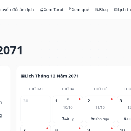
🃏
huyển đổi âm lịch
🔮
Xem Tarot
Xem quẻ
📝
Blog
📅
Lịch t
2071
Lịch Tháng 12 Năm 2071
THỨ HAI
THỨ BA
THỨ TƯ
THỨ
⭐
30
1
2
3
h
10/10
11/10
1
g
🐍
🐎
🐐
Ất Tỵ
Bính Ngọ
Đi
7
8
9
10