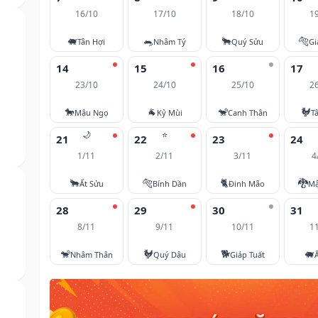
16/10
17/10
18/10
1
🐖
🐀
🐂
🐅
Tân Hợi
Nhâm Tý
Quý Sửu
Gi
14
15
16
17
23/10
24/10
25/10
2
🐎
🐐
🐒
🐓
Mậu Ngọ
Kỷ Mùi
Canh Thân
T
🌙
⭐
21
22
23
24
1/11
2/11
3/11
4
🐂
🐅
🐈
🐉
Ất Sửu
Bính Dần
Đinh Mão
Mậ
28
29
30
31
8/11
9/11
10/11
1
🐒
🐓
🐕
🐖
Nhâm Thân
Quý Dậu
Giáp Tuất