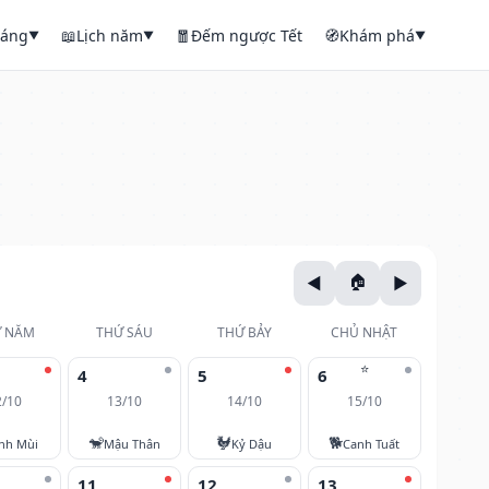
háng
📖
Lịch năm
🧧
Đếm ngược Tết
🧭
Khám phá
▼
▼
▼
 NĂM
THỨ SÁU
THỨ BẢY
CHỦ NHẬT
⭐
4
5
6
2/10
13/10
14/10
15/10
🐒
🐓
🐕
nh Mùi
Mậu Thân
Kỷ Dậu
Canh Tuất
11
12
13