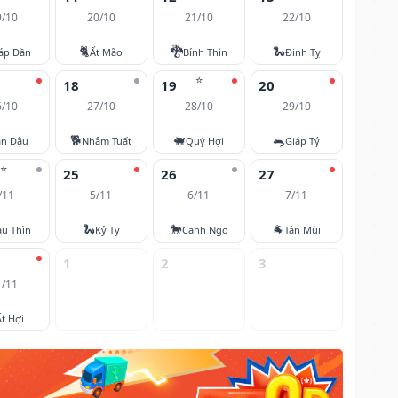
9/10
20/10
21/10
22/10
🐈
🐉
🐍
áp Dần
Ất Mão
Bính Thìn
Đinh Tỵ
⭐
18
19
20
6/10
27/10
28/10
29/10
🐕
🐖
🐀
ân Dậu
Nhâm Tuất
Quý Hợi
Giáp Tý
⭐
25
26
27
/11
5/11
6/11
7/11
🐍
🐎
🐐
u Thìn
Kỷ Tỵ
Canh Ngọ
Tân Mùi
1
2
3
1/11
Ất Hợi