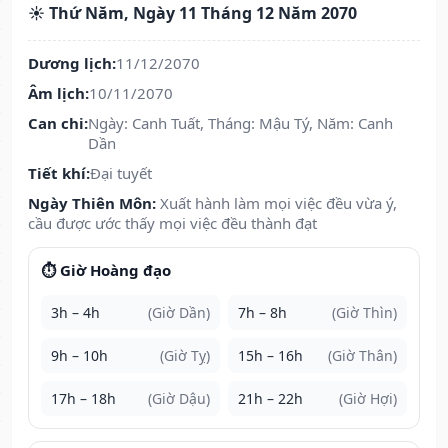
☀️ Thứ Năm, Ngày 11 Tháng 12 Năm 2070
Dương lịch:
11/12/2070
Âm lịch:
10/11/2070
Can chi:
Ngày: Canh Tuất, Tháng: Mậu Tý, Năm: Canh
Dần
Tiết khí:
Đại tuyết
Ngày Thiên Môn:
Xuất hành làm mọi việc đều vừa ý,
cầu được ước thấy mọi việc đều thành đạt
⏱️ Giờ Hoàng đạo
3h – 4h
(Giờ Dần)
7h – 8h
(Giờ Thìn)
9h – 10h
(Giờ Tỵ)
15h – 16h
(Giờ Thân)
17h – 18h
(Giờ Dậu)
21h – 22h
(Giờ Hợi)