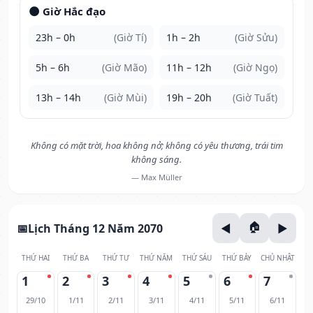
🌑 Giờ Hắc đạo
23h – 0h
(Giờ Tí)
1h – 2h
(Giờ Sửu)
5h – 6h
(Giờ Mão)
11h – 12h
(Giờ Ngọ)
13h – 14h
(Giờ Mùi)
19h – 20h
(Giờ Tuất)
Không có mặt trời, hoa không nở; không có yêu thương, trái tim
không sáng.
— Max Müller
Lịch Tháng 12 Năm 2070
THỨ HAI
THỨ BA
THỨ TƯ
THỨ NĂM
THỨ SÁU
THỨ BẢY
CHỦ NHẬT
1
2
3
4
5
6
7
29/10
1/11
2/11
3/11
4/11
5/11
6/11