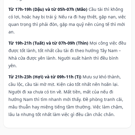
Từ 17h-19h (Dậu) và từ 05h-07h (Mão)
Cầu tài thì không
có lợi, hoặc hay bị trái ý. Nếu ra đi hay thiệt, gặp nạn, việc
quan trọng thì phải đòn, gặp ma quỷ nên cúng tế thì mới
an.
Từ 19h-21h (Tuất) và từ 07h-09h (Thìn)
Mọi công việc đều
được tốt lành, tốt nhất cầu tài đi theo hướng Tây Nam –
Nhà cửa được yên lành. Người xuất hành thì đều bình
yên.
Từ 21h-23h (Hợi) và từ 09h-11h (Tị)
Mưu sự khó thành,
cầu lộc, cầu tài mờ mịt. Kiện cáo tốt nhất nên hoãn lại.
Người đi xa chưa có tin về. Mất tiền, mất của nếu đi
hướng Nam thì tìm nhanh mới thấy. Đề phòng tranh cãi,
mâu thuẫn hay miệng tiếng tầm thường. Việc làm chậm,
lâu la nhưng tốt nhất làm việc gì đều cần chắc chắn.