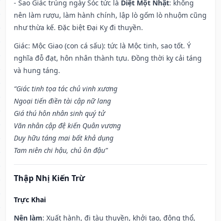
- Sao Giác trúng ngày Sóc tức là
Diệt Một Nhật
: không
nên làm rượu, làm hành chính, lập lò gốm lò nhuộm cũng
như thừa kế. Đặc biệt Đại Kỵ đi thuyền.
Giác: Mộc Giao (con cá sấu): tức là Mộc tinh, sao tốt. Ý
nghĩa đỗ đạt, hôn nhân thành tựu. Đồng thời kỵ cải táng
và hung táng.
“Giác tinh tọa tác chủ vinh xương
Ngoại tiến điền tài cập nữ lang
Giá thú hôn nhân sinh quý tử
Văn nhân cập đệ kiến Quân vương
Duy hữu táng mai bất khả dụng
Tam niên chi hậu, chủ ôn đậu”
Thập Nhị Kiến Trừ
Trực Khai
Nên làm
: Xuất hành, đi tàu thuyền, khởi tạo, động thổ,