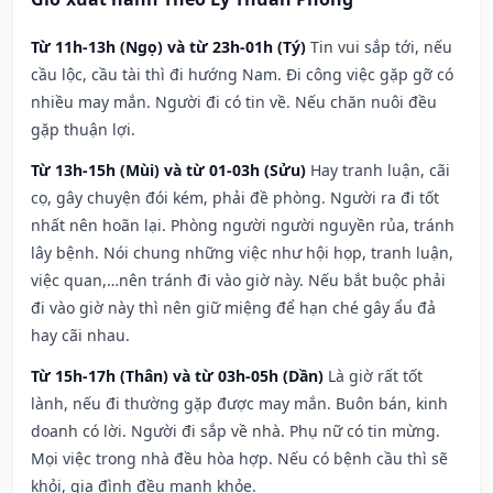
Từ 11h-13h (Ngọ) và từ 23h-01h (Tý)
Tin vui sắp tới, nếu
cầu lộc, cầu tài thì đi hướng Nam. Đi công việc gặp gỡ có
nhiều may mắn. Người đi có tin về. Nếu chăn nuôi đều
gặp thuận lợi.
Từ 13h-15h (Mùi) và từ 01-03h (Sửu)
Hay tranh luận, cãi
cọ, gây chuyện đói kém, phải đề phòng. Người ra đi tốt
nhất nên hoãn lại. Phòng người người nguyền rủa, tránh
lây bệnh. Nói chung những việc như hội họp, tranh luận,
việc quan,…nên tránh đi vào giờ này. Nếu bắt buộc phải
đi vào giờ này thì nên giữ miệng để hạn ché gây ẩu đả
hay cãi nhau.
Từ 15h-17h (Thân) và từ 03h-05h (Dần)
Là giờ rất tốt
lành, nếu đi thường gặp được may mắn. Buôn bán, kinh
doanh có lời. Người đi sắp về nhà. Phụ nữ có tin mừng.
Mọi việc trong nhà đều hòa hợp. Nếu có bệnh cầu thì sẽ
khỏi, gia đình đều mạnh khỏe.