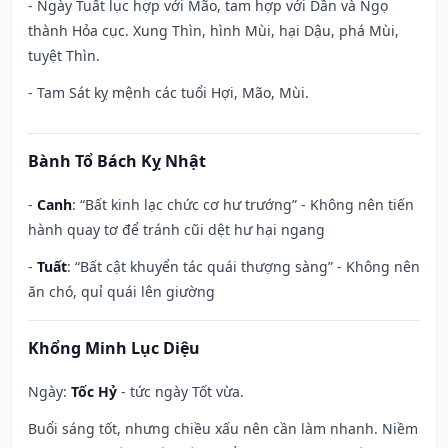
- Ngày Tuất lục hợp với Mão, tam hợp với Dần và Ngọ
thành Hỏa cục. Xung Thìn, hình Mùi, hại Dậu, phá Mùi,
tuyệt Thìn.
- Tam Sát kỵ mệnh các tuổi Hợi, Mão, Mùi.
Bành Tổ Bách Kỵ Nhật
-
Canh
: “Bất kinh lạc chức cơ hư trướng” - Không nên tiến
hành quay tơ để tránh cũi dệt hư hại ngang
-
Tuất
: “Bất cật khuyển tác quái thượng sàng” - Không nên
ăn chó, quỉ quái lên giường
Khổng Minh Lục Diệu
Ngày:
Tốc Hỷ
- tức ngày Tốt vừa.
Buổi sáng tốt, nhưng chiều xấu nên cần làm nhanh. Niềm