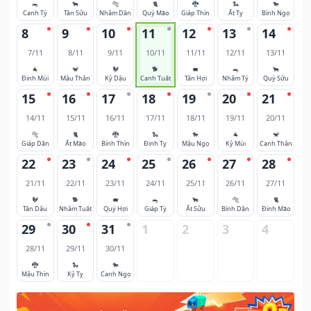
🐀
🐂
🐅
🐈
🐉
🐍
🐎
Canh Tý
Tân Sửu
Nhâm Dần
Quý Mão
Giáp Thìn
Ất Tỵ
Bính Ngọ
8
9
10
11
12
13
14
7/11
8/11
9/11
10/11
11/11
12/11
13/11
🐐
🐒
🐓
🐕
🐖
🐀
🐂
Đinh Mùi
Mậu Thân
Kỷ Dậu
Canh Tuất
Tân Hợi
Nhâm Tý
Quý Sửu
15
16
17
18
19
20
21
14/11
15/11
16/11
17/11
18/11
19/11
20/11
🐅
🐈
🐉
🐍
🐎
🐐
🐒
Giáp Dần
Ất Mão
Bính Thìn
Đinh Tỵ
Mậu Ngọ
Kỷ Mùi
Canh Thân
22
23
24
25
26
27
28
21/11
22/11
23/11
24/11
25/11
26/11
27/11
🐓
🐕
🐖
🐀
🐂
🐅
🐈
Tân Dậu
Nhâm Tuất
Quý Hợi
Giáp Tý
Ất Sửu
Bính Dần
Đinh Mão
29
30
31
1
2
3
4
28/11
29/11
30/11
🐉
🐍
🐎
Mậu Thìn
Kỷ Tỵ
Canh Ngọ