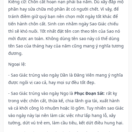
Kiêng cữ
: Chôn cất hoạn nạn phải ba năm. Dù xây đắp mộ
phần hay sửa chữa mộ phần ắt có người chết. Vì vậy, để
tránh điềm giữ quý bạn nên chọn một ngày tốt khác để
tiến hành chôn cất. Sinh con nhằm ngày Sao Giác chiếu
thì sẽ khó nuôi. Tốt nhất đặt tên con theo tên của Sao nó
mới được an toàn. Không dùng tên sao này có thể dùng
tên Sao của tháng hay của năm cũng mang ý nghĩa tương
đương.
Ngoại lệ
:
- Sao Giác trúng vào ngày Dần là Đăng Viên mang ý nghĩa
được ngôi vị cao cả, hay mọi sự đều tốt đẹp.
- Sao Giác trúng vào ngày Ngọ là
Phục Đoạn Sát
: rất kỵ
trong việc chôn cất, thừa kế, chia lãnh gia tài, xuất hành
và cả khởi công lò nhuộm hoặc lò gốm. Tuy nhiên sao Giác
vào ngày này lại nên làm các việc như lấp hang lỗ, xây
tường, dứt vú trẻ em, làm cầu tiêu, kết dứt điều hung hại.