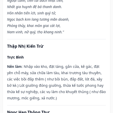
Ngoại cảnh, tiền tài bách nhật tiến,
Nhất gia huynh đệ bá thanh danh.
Hôn nhân tiến ích, sinh quý tử,
Ngọc bạch kim lang tương mãn doanh,
Phóng thủy, khai môn giai cát lợi,
Nam vinh, nữ quý, thọ khang ninh.”
Thập Nhị Kiến Trừ
Trực Bình
Nên làm
: Nhập vào kho, đặt táng, gắn cửa, kê gác, đặt
yên chỗ máy, sửa chữa làm tàu, khai trương tàu thuyền,
các việc bồi đắp thêm ( như bồi bùn, đắp đất, lót đá, xây
bờ kè.) Lót giường đóng giường, thừa kế tước phong hay
thừa kế sự nghiệp, các vụ làm cho khuyết thủng ( như đào
mương, móc giếng, xả nước.)
Ngọc Hạp Thông Thư