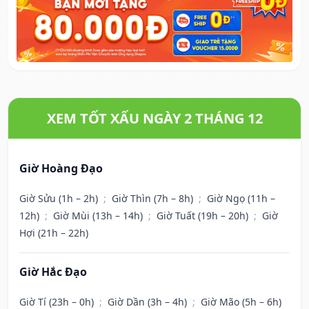
XEM TỐT XẤU NGÀY 2 THÁNG 12
Giờ Hoàng Đạo
Giờ Sửu (1h – 2h)
;
Giờ Thìn (7h – 8h)
;
Giờ Ngọ (11h –
12h)
;
Giờ Mùi (13h – 14h)
;
Giờ Tuất (19h – 20h)
;
Giờ
Hợi (21h – 22h)
Giờ Hắc Đạo
Giờ Tí (23h – 0h)
;
Giờ Dần (3h – 4h)
;
Giờ Mão (5h – 6h)