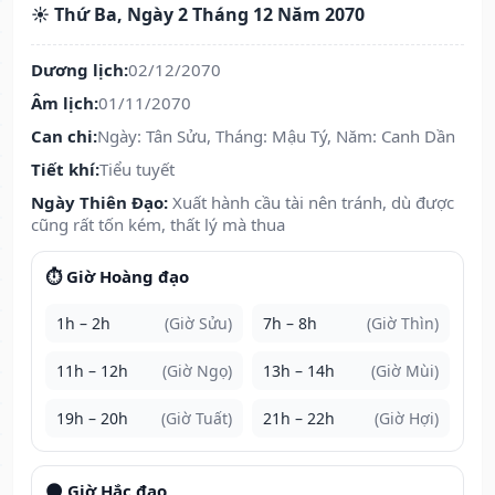
☀️ Thứ Ba, Ngày 2 Tháng 12 Năm 2070
Dương lịch:
02/12/2070
Âm lịch:
01/11/2070
Can chi:
Ngày: Tân Sửu, Tháng: Mậu Tý, Năm: Canh Dần
Tiết khí:
Tiểu tuyết
Ngày Thiên Đạo:
Xuất hành cầu tài nên tránh, dù được
cũng rất tốn kém, thất lý mà thua
⏱️ Giờ Hoàng đạo
1h – 2h
(Giờ Sửu)
7h – 8h
(Giờ Thìn)
11h – 12h
(Giờ Ngọ)
13h – 14h
(Giờ Mùi)
19h – 20h
(Giờ Tuất)
21h – 22h
(Giờ Hợi)
🌑 Giờ Hắc đạo