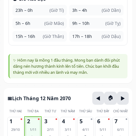
23h – 0h
(Giờ Tí)
3h – 4h
(Giờ Dần)
5h – 6h
(Giờ Mão)
9h – 10h
(Giờ Tỵ)
15h – 16h
(Giờ Thân)
17h – 18h
(Giờ Dậu)
✨ Hôm nay là mồng 1 đầu tháng. Mong bạn dành đôi phút
dâng nén hương thành kính lên tổ tiên. Chúc bạn khởi đầu
tháng mới với nhiều an lành và may mắn.
Lịch Tháng 12 Năm 2070
THỨ HAI
THỨ BA
THỨ TƯ
THỨ NĂM
THỨ SÁU
THỨ BẢY
CHỦ NHẬT
1
2
3
4
5
6
7
29/10
1/11
2/11
3/11
4/11
5/11
6/11