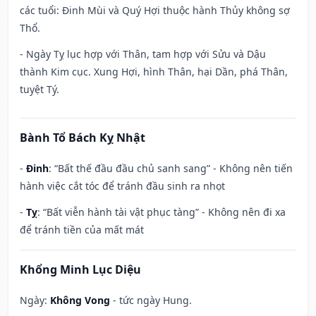
các tuổi: Đinh Mùi và Quý Hợi thuộc hành Thủy không sợ
Thổ.
- Ngày Tỵ lục hợp với Thân, tam hợp với Sửu và Dậu
thành Kim cục. Xung Hợi, hình Thân, hại Dần, phá Thân,
tuyệt Tý.
Bành Tổ Bách Kỵ Nhật
-
Đinh
: “Bất thế đầu đầu chủ sanh sang” - Không nên tiến
hành việc cắt tóc để tránh đầu sinh ra nhọt
-
Tỵ
: “Bất viễn hành tài vật phục tàng” - Không nên đi xa
để tránh tiền của mất mát
Khổng Minh Lục Diệu
Ngày:
Không Vong
- tức ngày Hung.