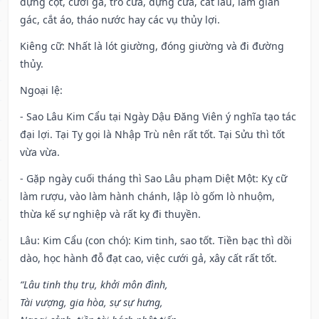
dựng cột, cưới gả, trổ cửa, dựng cửa, cất lầu, làm giàn
gác, cắt áo, tháo nước hay các vụ thủy lợi.
Kiêng cữ
: Nhất là lót giường, đóng giường và đi đường
thủy.
Ngoại lệ
:
- Sao Lâu Kim Cẩu tại Ngày Dậu Đăng Viên ý nghĩa tạo tác
đại lợi. Tại Tỵ gọi là Nhập Trù nên rất tốt. Tại Sửu thì tốt
vừa vừa.
- Gặp ngày cuối tháng thì Sao Lâu phạm Diệt Một: Kỵ cữ
làm rượu, vào làm hành chánh, lập lò gốm lò nhuộm,
thừa kế sự nghiệp và rất kỵ đi thuyền.
Lâu: Kim Cẩu (con chó): Kim tinh, sao tốt. Tiền bạc thì dồi
dào, học hành đỗ đạt cao, việc cưới gả, xây cất rất tốt.
“Lâu tinh thụ trụ, khởi môn đình,
Tài vượng, gia hòa, sự sự hưng,