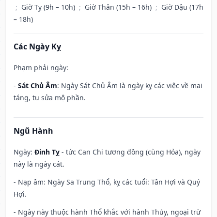
;
Giờ Tỵ (9h – 10h)
;
Giờ Thân (15h – 16h)
;
Giờ Dậu (17h
– 18h)
Các Ngày Kỵ
Phạm phải ngày:
-
Sát Chủ Âm
: Ngày Sát Chủ Âm là ngày kỵ các việc về mai
táng, tu sửa mộ phần.
Ngũ Hành
Ngày:
Đinh Tỵ
- tức Can Chi tương đồng (cùng Hỏa), ngày
này là ngày cát.
- Nạp âm: Ngày Sa Trung Thổ, kỵ các tuổi: Tân Hợi và Quý
Hợi.
- Ngày này thuộc hành Thổ khắc với hành Thủy, ngoại trừ