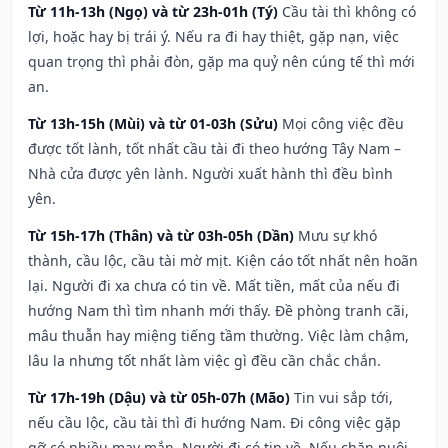
Từ 11h-13h (Ngọ) và từ 23h-01h (Tý)
Cầu tài thì không có
lợi, hoặc hay bị trái ý. Nếu ra đi hay thiệt, gặp nạn, việc
quan trọng thì phải đòn, gặp ma quỷ nên cúng tế thì mới
an.
Từ 13h-15h (Mùi) và từ 01-03h (Sửu)
Mọi công việc đều
được tốt lành, tốt nhất cầu tài đi theo hướng Tây Nam –
Nhà cửa được yên lành. Người xuất hành thì đều bình
yên.
Từ 15h-17h (Thân) và từ 03h-05h (Dần)
Mưu sự khó
thành, cầu lộc, cầu tài mờ mịt. Kiện cáo tốt nhất nên hoãn
lại. Người đi xa chưa có tin về. Mất tiền, mất của nếu đi
hướng Nam thì tìm nhanh mới thấy. Đề phòng tranh cãi,
mâu thuẫn hay miệng tiếng tầm thường. Việc làm chậm,
lâu la nhưng tốt nhất làm việc gì đều cần chắc chắn.
Từ 17h-19h (Dậu) và từ 05h-07h (Mão)
Tin vui sắp tới,
nếu cầu lộc, cầu tài thì đi hướng Nam. Đi công việc gặp
gỡ có nhiều may mắn. Người đi có tin về. Nếu chăn nuôi