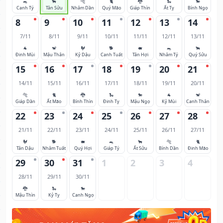
🐀
🐂
🐅
🐈
🐉
🐍
🐎
Canh Tý
Tân Sửu
Nhâm Dần
Quý Mão
Giáp Thìn
Ất Tỵ
Bính Ngọ
8
9
10
11
12
13
14
7/11
8/11
9/11
10/11
11/11
12/11
13/11
🐐
🐒
🐓
🐕
🐖
🐀
🐂
Đinh Mùi
Mậu Thân
Kỷ Dậu
Canh Tuất
Tân Hợi
Nhâm Tý
Quý Sửu
15
16
17
18
19
20
21
14/11
15/11
16/11
17/11
18/11
19/11
20/11
🐅
🐈
🐉
🐍
🐎
🐐
🐒
Giáp Dần
Ất Mão
Bính Thìn
Đinh Tỵ
Mậu Ngọ
Kỷ Mùi
Canh Thân
22
23
24
25
26
27
28
21/11
22/11
23/11
24/11
25/11
26/11
27/11
🐓
🐕
🐖
🐀
🐂
🐅
🐈
Tân Dậu
Nhâm Tuất
Quý Hợi
Giáp Tý
Ất Sửu
Bính Dần
Đinh Mão
29
30
31
1
2
3
4
28/11
29/11
30/11
🐉
🐍
🐎
Mậu Thìn
Kỷ Tỵ
Canh Ngọ