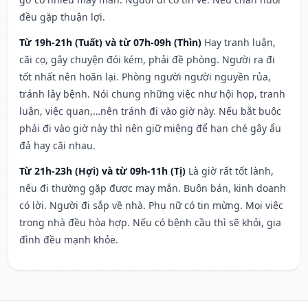
đều gặp thuận lợi.
Từ 19h-21h (Tuất) và từ 07h-09h (Thìn)
Hay tranh luận,
cãi cọ, gây chuyện đói kém, phải đề phòng. Người ra đi
tốt nhất nên hoãn lại. Phòng người người nguyền rủa,
tránh lây bệnh. Nói chung những việc như hội họp, tranh
luận, việc quan,…nên tránh đi vào giờ này. Nếu bắt buộc
phải đi vào giờ này thì nên giữ miệng để hạn ché gây ẩu
đả hay cãi nhau.
Từ 21h-23h (Hợi) và từ 09h-11h (Tị)
Là giờ rất tốt lành,
nếu đi thường gặp được may mắn. Buôn bán, kinh doanh
có lời. Người đi sắp về nhà. Phụ nữ có tin mừng. Mọi việc
trong nhà đều hòa hợp. Nếu có bệnh cầu thì sẽ khỏi, gia
đình đều mạnh khỏe.