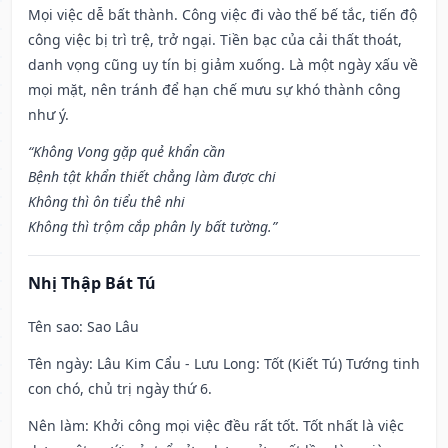
Mọi việc dễ bất thành. Công việc đi vào thế bế tắc, tiến độ
công việc bị trì trệ, trở ngại. Tiền bạc của cải thất thoát,
danh vọng cũng uy tín bị giảm xuống. Là một ngày xấu về
mọi mặt, nên tránh để hạn chế mưu sự khó thành công
như ý.
“Không Vong gặp quẻ khẩn cần
Bệnh tật khẩn thiết chẳng làm được chi
Không thì ôn tiểu thê nhi
Không thì trộm cắp phân ly bất tường.”
Nhị Thập Bát Tú
Tên sao
: Sao Lâu
Tên ngày
: Lâu Kim Cẩu - Lưu Long: Tốt (Kiết Tú) Tướng tinh
con chó, chủ trị ngày thứ 6.
Nên làm
: Khởi công mọi việc đều rất tốt. Tốt nhất là việc