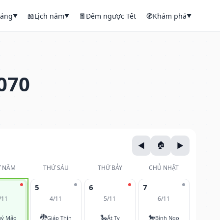
háng
📖
Lịch năm
🧧
Đếm ngược Tết
🧭
Khám phá
▼
▼
▼
070
 NĂM
THỨ SÁU
THỨ BẢY
CHỦ NHẬT
5
6
7
/11
4/11
5/11
6/11
🐉
🐍
🐎
ý Mão
Giáp Thìn
Ất Tỵ
Bính Ngọ