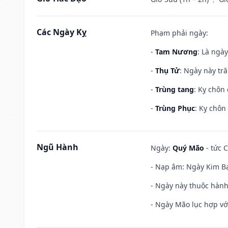
Các Ngày Kỵ
Phạm phải ngày:
-
Tam Nương
: Là ngà
-
Thụ Tử
: Ngày này tr
-
Trùng tang
: Kỵ chôn
-
Trùng Phục
: Kỵ chôn
Ngũ Hành
Ngày:
Quý Mão
- tức C
- Nạp âm: Ngày Kim Bạ
- Ngày này thuộc hành 
- Ngày Mão lục hợp với