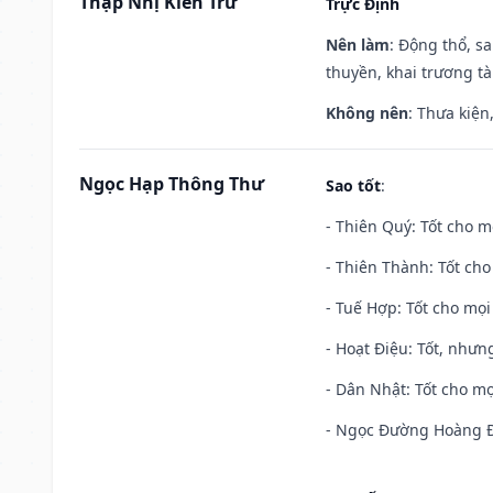
Thập Nhị Kiến Trừ
Trực Định
Nên làm
: Động thổ, s
thuyền, khai trương tà
Không nên
: Thưa kiện
Ngọc Hạp Thông Thư
Sao tốt
:
- Thiên Quý: Tốt cho mọ
- Thiên Thành: Tốt cho
- Tuế Hợp: Tốt cho mọi 
- Hoạt Điệu: Tốt, nhưn
- Dân Nhật: Tốt cho mọ
- Ngọc Đường Hoàng Đạ