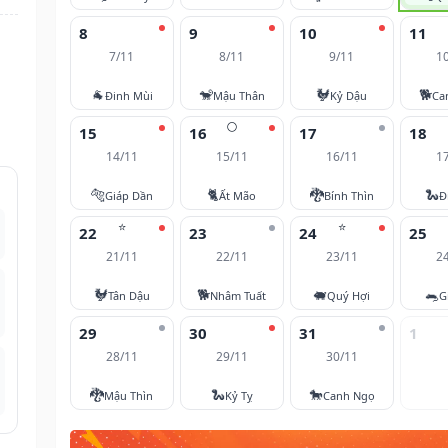
8
9
10
11
7/11
8/11
9/11
1
🐐
🐒
🐓
🐕
Đinh Mùi
Mậu Thân
Kỷ Dậu
Ca
🌕
15
16
17
18
14/11
15/11
16/11
1
🐅
🐈
🐉
🐍
Giáp Dần
Ất Mão
Bính Thìn
Đ
⭐
⭐
22
23
24
25
21/11
22/11
23/11
2
🐓
🐕
🐖
🐀
Tân Dậu
Nhâm Tuất
Quý Hợi
G
29
30
31
1
28/11
29/11
30/11
🐉
🐍
🐎
Mậu Thìn
Kỷ Tỵ
Canh Ngọ