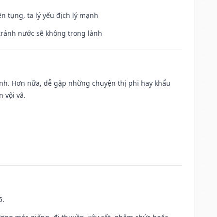
ện tụng, ta lý yếu địch lý mạnh
 tránh nước sẽ không trong lành
ành. Hơn nữa, dễ gặp những chuyện thị phi hay khẩu
 vội vã.
5.