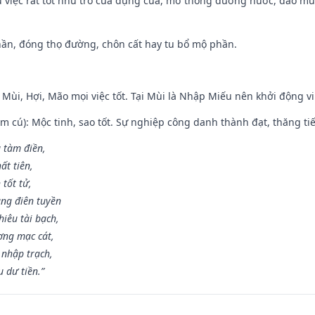
ều việc rất tốt như trổ cửa dựng cửa, mở thông đường nước, đào m
hần, đóng thọ đường, chôn cất hay tu bổ mộ phần.
 Mùi, Hợi, Mão mọi việc tốt. Tại Mùi là Nhập Miếu nên khởi động 
m cú): Mộc tinh, sao tốt. Sự nghiệp công danh thành đạt, thăng tiến
g tàm điền,
ất tiên,
 tốt tử,
ng điên tuyền
iêu tài bạch,
ng mạc cát,
 nhập trạch,
 dư tiền.”