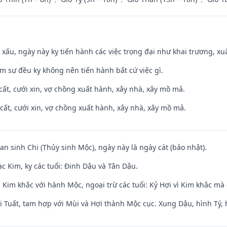
y xấu, ngày này kỵ tiến hành các việc trọng đại như khai trương, xuấ
ăm sự đều kỵ không nên tiến hành bất cứ việc gì.
 cất, cưới xin, vợ chồng xuất hành, xây nhà, xây mồ mả.
 cất, cưới xin, vợ chồng xuất hành, xây nhà, xây mồ mả.
an sinh Chi (Thủy sinh Mộc), ngày này là ngày cát (bảo nhật).
c Kim, kỵ các tuổi: Đinh Dậu và Tân Dậu.
Kim khắc với hành Mộc, ngoại trừ các tuổi: Kỷ Hợi vì Kim khắc mà 
 Tuất, tam hợp với Mùi và Hợi thành Mộc cục. Xung Dậu, hình Tý, 