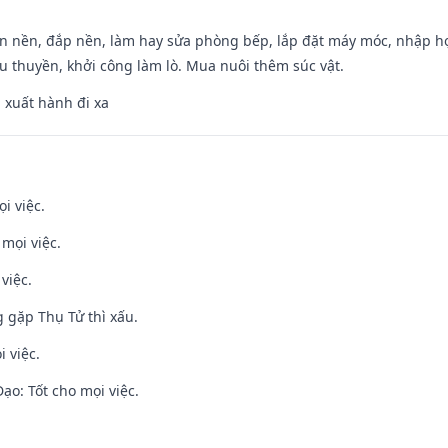
an nền, đắp nền, làm hay sửa phòng bếp, lắp đặt máy móc, nhập họ
u thuyền, khởi công làm lò. Mua nuôi thêm súc vật.
, xuất hành đi xa
i việc.
 mọi việc.
việc.
g gặp Thụ Tử thì xấu.
i việc.
o: Tốt cho mọi việc.