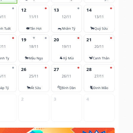
12
13
14
0/11
11/11
12/11
13/11
🐖
🐀
🐂
nh Tuất
Tân Hợi
Nhâm Tý
Quý Sửu
⭐
19
20
21
7/11
18/11
19/11
20/11
🐎
🐐
🐒
inh Tỵ
Mậu Ngọ
Kỷ Mùi
Canh Thân
26
27
28
4/11
25/11
26/11
27/11
🐂
🐅
🐈
iáp Tý
Ất Sửu
Bính Dần
Đinh Mão
2
3
4