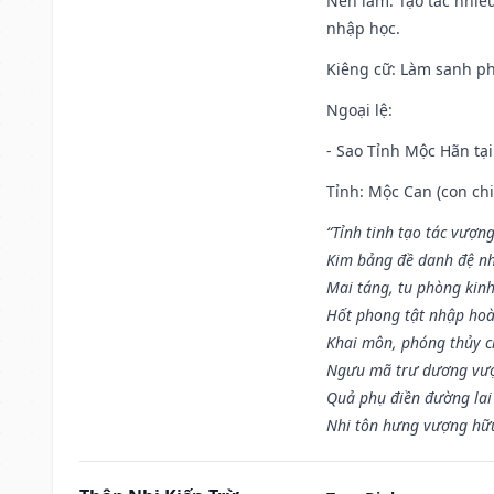
Nên làm
: Tạo tác nhi
nhập học.
Kiêng cữ
: Làm sanh p
Ngoại lệ
:
- Sao Tỉnh Mộc Hãn tại
Tỉnh: Mộc Can (con chi
“Tỉnh tinh tạo tác vượn
Kim bảng đề danh đệ nh
Mai táng, tu phòng kinh
Hốt phong tật nhập hoà
Khai môn, phóng thủy ch
Ngưu mã trư dương vượ
Quả phụ điền đường lai
Nhi tôn hưng vượng hữu