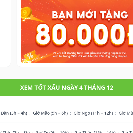
XEM TỐT XẤU NGÀY 4 THÁNG 12
 Dần (3h – 4h)
;
Giờ Mão (5h – 6h)
;
Giờ Ngọ (11h – 12h)
;
Giờ Mù
ờ Thìn (7h – 8h)
;
Giờ Tỵ (9h – 10h)
;
Giờ Thân (15h – 16h)
;
Giờ T