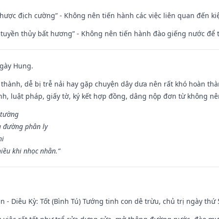
 nhược địch cường” - Không nên tiến hành các việc liên quan đến ki
h tuyền thủy bất hương” - Không nên tiến hành đào giếng nước để
ngày Hung.
 thành, dễ bị trễ nải hay gặp chuyện dây dưa nên rất khó hoàn th
ính, luật pháp, giấy tờ, ký kết hợp đồng, dâng nộp đơn từ không nên
 tường
a đường phân ly
hi
iều khi nhọc nhằn.”
n - Diêu Kỳ: Tốt (Bình Tú) Tướng tinh con dê trừu, chủ trị ngày thứ 