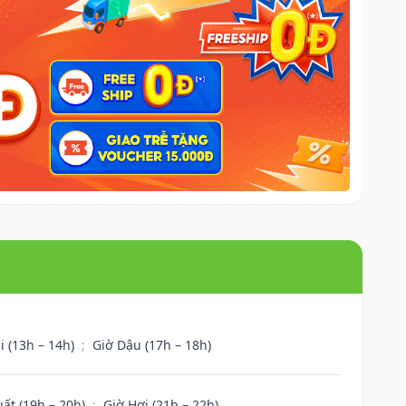
i (13h – 14h)
;
Giờ Dậu (17h – 18h)
uất (19h – 20h)
;
Giờ Hợi (21h – 22h)