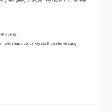
ương móc giếng, đi thuyền, xây cất, nhậm chức hoặc
vinh quang.
, việc chăn nuôi và xây cất thuận lợi vô cùng.