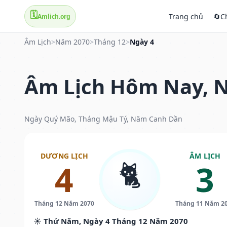
🗓️
Trang chủ
🔄
C
Amlich.org
Âm Lịch
>
Năm 2070
>
Tháng 12
>
Ngày 4
Âm Lịch Hôm Nay, N
Ngày Quý Mão, Tháng Mậu Tý, Năm Canh Dần
DƯƠNG LỊCH
ÂM LỊCH
🐈
4
3
Tháng 12 Năm 2070
Tháng 11 Năm 2
☀️ Thứ Năm, Ngày 4 Tháng 12 Năm 2070