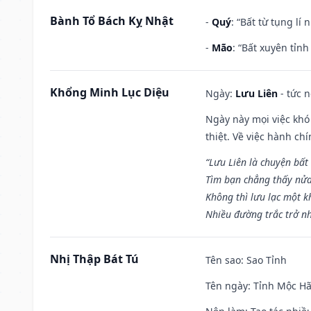
Bành Tổ Bách Kỵ Nhật
-
Quý
: “Bất từ tụng lí
-
Mão
: “Bất xuyên tỉn
Khổng Minh Lục Diệu
Ngày:
Lưu Liên
- tức 
Ngày này mọi việc khó
thiệt. Về việc hành ch
“Lưu Liên là chuyện bất
Tìm bạn chẳng thấy nử
Không thì lưu lạc một k
Nhiều đường trắc trở nh
Nhị Thập Bát Tú
Tên sao
: Sao Tỉnh
Tên ngày
: Tỉnh Mộc Hã