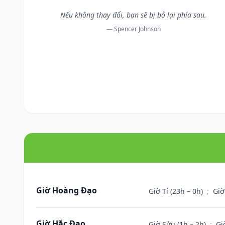
Nếu không thay đổi, bạn sẽ bị bỏ lại phía sau.
— Spencer Johnson
Giờ Hoàng Đạo
Giờ Tí (23h – 0h)
;
Giờ
Giờ Hắc Đạo
Giờ Sửu (1h – 2h)
;
Gi