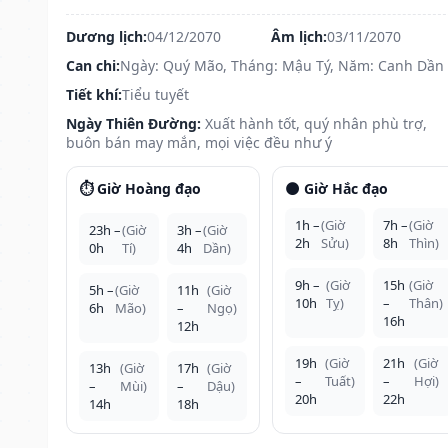
Dương lịch:
04/12/2070
Âm lịch:
03/11/2070
Can chi:
Ngày: Quý Mão, Tháng: Mậu Tý, Năm: Canh Dần
Tiết khí:
Tiểu tuyết
Ngày Thiên Đường:
Xuất hành tốt, quý nhân phù trợ,
buôn bán may mắn, mọi việc đều như ý
⏱️ Giờ Hoàng đạo
🌑 Giờ Hắc đạo
1h –
(Giờ
7h –
(Giờ
23h –
(Giờ
3h –
(Giờ
2h
Sửu)
8h
Thìn)
0h
Tí)
4h
Dần)
9h –
(Giờ
15h
(Giờ
5h –
(Giờ
11h
(Giờ
10h
Tỵ)
–
Thân)
6h
Mão)
–
Ngọ)
16h
12h
19h
(Giờ
21h
(Giờ
13h
(Giờ
17h
(Giờ
–
Tuất)
–
Hợi)
–
Mùi)
–
Dậu)
20h
22h
14h
18h