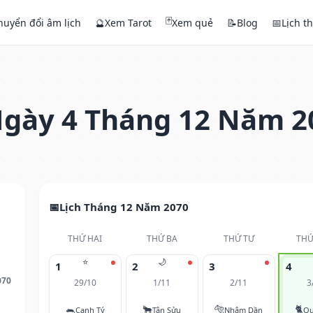
🃏
huyển đổi âm lịch
🔮
Xem Tarot
Xem quẻ
📝
Blog
📅
Lịch t
gày 4 Tháng 12 Năm 2
Lịch Tháng 12 Năm 2070
THỨ HAI
THỨ BA
THỨ TƯ
THỨ
⭐
🌙
1
2
3
4
070
29/10
1/11
2/11
3
🐀
🐂
🐅
🐈
Canh Tý
Tân Sửu
Nhâm Dần
Qu