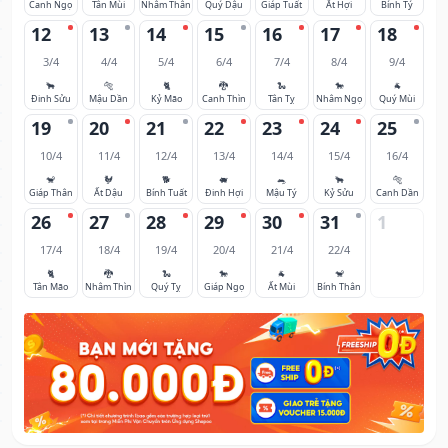
Canh Ngọ
Tân Mùi
Nhâm Thân
Quý Dậu
Giáp Tuất
Ất Hợi
Bính Tý
12
13
14
15
16
17
18
3/4
4/4
5/4
6/4
7/4
8/4
9/4
🐂
🐅
🐈
🐉
🐍
🐎
🐐
Đinh Sửu
Mậu Dần
Kỷ Mão
Canh Thìn
Tân Tỵ
Nhâm Ngọ
Quý Mùi
19
20
21
22
23
24
25
10/4
11/4
12/4
13/4
14/4
15/4
16/4
🐒
🐓
🐕
🐖
🐀
🐂
🐅
Giáp Thân
Ất Dậu
Bính Tuất
Đinh Hợi
Mậu Tý
Kỷ Sửu
Canh Dần
26
27
28
29
30
31
1
17/4
18/4
19/4
20/4
21/4
22/4
🐈
🐉
🐍
🐎
🐐
🐒
Tân Mão
Nhâm Thìn
Quý Tỵ
Giáp Ngọ
Ất Mùi
Bính Thân