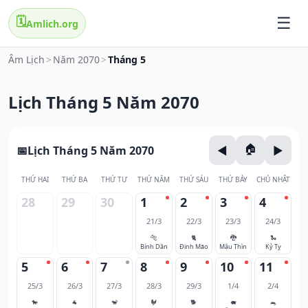
🗓️
Amlich.org
Âm Lịch
>
Năm 2070
>
Tháng 5
Lịch Tháng 5 Năm 2070
Lịch Tháng 5 Năm 2070
THỨ HAI
THỨ BA
THỨ TƯ
THỨ NĂM
THỨ SÁU
THỨ BẢY
CHỦ NHẬT
28
29
30
1
2
3
4
21/3
22/3
23/3
24/3
🐅
🐈
🐉
🐍
Bính Dần
Đinh Mão
Mậu Thìn
Kỷ Tỵ
5
6
7
8
9
10
11
25/3
26/3
27/3
28/3
29/3
1/4
2/4
🐎
🐐
🐒
🐓
🐕
🐖
🐀