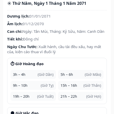
☀️ Thứ Năm, Ngày 1 Tháng 1 Năm 2071
Dương lịch:
01/01/2071
Âm lịch:
01/12/2070
Can chi:
Ngày: Tân Mùi, Tháng: Kỷ Sửu, Năm: Canh Dần
Tiết khí:
Đông chí
Ngày Chu Tước:
Xuất hành, cầu tài đều xấu, hay mất
của, kiện cáo thua vì đuối lý
⏱️ Giờ Hoàng đạo
3h – 4h
(Giờ Dần)
5h – 6h
(Giờ Mão)
9h – 10h
(Giờ Tỵ)
15h – 16h
(Giờ Thân)
19h – 20h
(Giờ Tuất)
21h – 22h
(Giờ Hợi)
🌑 Giờ Hắc đạo