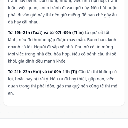
tránh lây bệnh. Nói chung những việc như hội họp, tranh
luận, việc quan,…nên tránh đi vào giờ này. Nếu bắt buộc
phải đi vào giờ này thì nên giữ miệng để hạn ché gây ẩu
đả hay cãi nhau.
Từ 19h-21h (Tuất) và từ 07h-09h (Thìn)
Là giờ rất tốt
lành, nếu đi thường gặp được may mắn. Buôn bán, kinh
doanh có lời. Người đi sắp về nhà. Phụ nữ có tin mừng.
Mọi việc trong nhà đều hòa hợp. Nếu có bệnh cầu thì sẽ
khỏi, gia đình đều mạnh khỏe.
Từ 21h-23h (Hợi) và từ 09h-11h (Tị)
Cầu tài thì không có
lợi, hoặc hay bị trái ý. Nếu ra đi hay thiệt, gặp nạn, việc
quan trọng thì phải đòn, gặp ma quỷ nên cúng tế thì mới
an.