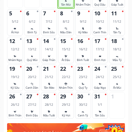
🐐
🐒
🐓
🐕
Tân Mùi
Nhâm Thân
Quý Dậu
Giáp Tuất
5
6
7
8
9
10
11
5/12
6/12
7/12
8/12
9/12
10/12
11/12
🐖
🐀
🐂
🐅
🐈
🐉
🐍
Ất Hợi
Bính Tý
Đinh Sửu
Mậu Dần
Kỷ Mão
Canh Thìn
Tân Tỵ
12
13
14
15
16
17
18
12/12
13/12
14/12
15/12
16/12
17/12
18/12
🐎
🐐
🐒
🐓
🐕
🐖
🐀
Nhâm Ngọ
Quý Mùi
Giáp Thân
Ất Dậu
Bính Tuất
Đinh Hợi
Mậu Tý
19
20
21
22
23
24
25
19/12
20/12
21/12
22/12
23/12
24/12
25/12
🐂
🐅
🐈
🐉
🐍
🐎
🐐
Kỷ Sửu
Canh Dần
Tân Mão
Nhâm Thìn
Quý Tỵ
Giáp Ngọ
Ất Mùi
26
27
28
29
30
31
1
26/12
27/12
28/12
29/12
30/12
1/1
🐒
🐓
🐕
🐖
🐀
🐂
Bính Thân
Đinh Dậu
Mậu Tuất
Kỷ Hợi
Canh Tý
Tân Sửu