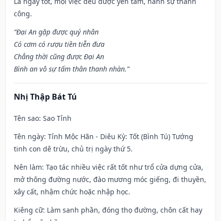
Là ngày tốt, mọi việc đều được yên tâm, hành sự thành
công.
“Đại An gặp được quý nhân
Có cơm có rượu tiền tiễn đưa
Chẳng thời cũng được Đại An
Bình an vô sự tấm thân thanh nhàn.”
Nhị Thập Bát Tú
Tên sao
: Sao Tỉnh
Tên ngày
: Tỉnh Mộc Hãn - Diêu Kỳ: Tốt (Bình Tú) Tướng
tinh con dê trừu, chủ trị ngày thứ 5.
Nên làm
: Tạo tác nhiều việc rất tốt như trổ cửa dựng cửa,
mở thông đường nước, đào mương móc giếng, đi thuyền,
xây cất, nhậm chức hoặc nhập học.
Kiêng cữ
: Làm sanh phần, đóng thọ đường, chôn cất hay