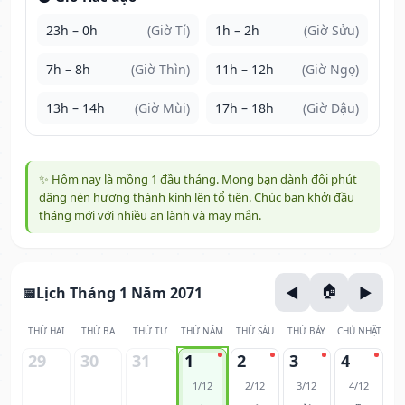
23h – 0h
(Giờ Tí)
1h – 2h
(Giờ Sửu)
7h – 8h
(Giờ Thìn)
11h – 12h
(Giờ Ngọ)
13h – 14h
(Giờ Mùi)
17h – 18h
(Giờ Dậu)
✨ Hôm nay là mồng 1 đầu tháng. Mong bạn dành đôi phút
dâng nén hương thành kính lên tổ tiên. Chúc bạn khởi đầu
tháng mới với nhiều an lành và may mắn.
Lịch Tháng 1 Năm 2071
THỨ HAI
THỨ BA
THỨ TƯ
THỨ NĂM
THỨ SÁU
THỨ BẢY
CHỦ NHẬT
29
30
31
1
2
3
4
1/12
2/12
3/12
4/12