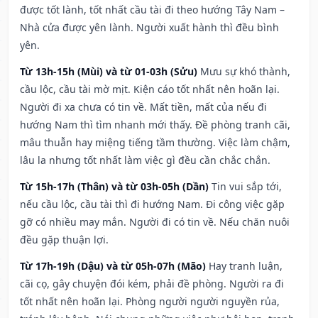
được tốt lành, tốt nhất cầu tài đi theo hướng Tây Nam –
Nhà cửa được yên lành. Người xuất hành thì đều bình
yên.
Từ 13h-15h (Mùi) và từ 01-03h (Sửu)
Mưu sự khó thành,
cầu lộc, cầu tài mờ mịt. Kiện cáo tốt nhất nên hoãn lại.
Người đi xa chưa có tin về. Mất tiền, mất của nếu đi
hướng Nam thì tìm nhanh mới thấy. Đề phòng tranh cãi,
mâu thuẫn hay miệng tiếng tầm thường. Việc làm chậm,
lâu la nhưng tốt nhất làm việc gì đều cần chắc chắn.
Từ 15h-17h (Thân) và từ 03h-05h (Dần)
Tin vui sắp tới,
nếu cầu lộc, cầu tài thì đi hướng Nam. Đi công việc gặp
gỡ có nhiều may mắn. Người đi có tin về. Nếu chăn nuôi
đều gặp thuận lợi.
Từ 17h-19h (Dậu) và từ 05h-07h (Mão)
Hay tranh luận,
cãi cọ, gây chuyện đói kém, phải đề phòng. Người ra đi
tốt nhất nên hoãn lại. Phòng người người nguyền rủa,