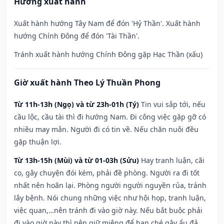
Hướng xuất hành
Xuất hành hướng Tây Nam để đón 'Hỷ Thần'. Xuất hành
hướng Chính Đông để đón 'Tài Thần'.
Tránh xuất hành hướng Chính Đông gặp Hạc Thần (xấu)
Giờ xuất hành Theo Lý Thuần Phong
Từ 11h-13h (Ngọ) và từ 23h-01h (Tý)
Tin vui sắp tới, nếu
cầu lộc, cầu tài thì đi hướng Nam. Đi công việc gặp gỡ có
nhiều may mắn. Người đi có tin về. Nếu chăn nuôi đều
gặp thuận lợi.
Từ 13h-15h (Mùi) và từ 01-03h (Sửu)
Hay tranh luận, cãi
cọ, gây chuyện đói kém, phải đề phòng. Người ra đi tốt
nhất nên hoãn lại. Phòng người người nguyền rủa, tránh
lây bệnh. Nói chung những việc như hội họp, tranh luận,
việc quan,…nên tránh đi vào giờ này. Nếu bắt buộc phải
đi vào giờ này thì nên giữ miệng để hạn ché gây ẩu đả