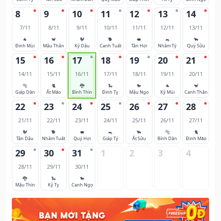
8
9
10
11
12
13
14
7/11
8/11
9/11
10/11
11/11
12/11
13/11
🐐
🐒
🐓
🐕
🐖
🐀
🐂
Đinh Mùi
Mậu Thân
Kỷ Dậu
Canh Tuất
Tân Hợi
Nhâm Tý
Quý Sửu
15
16
17
18
19
20
21
14/11
15/11
16/11
17/11
18/11
19/11
20/11
🐅
🐈
🐉
🐍
🐎
🐐
🐒
Giáp Dần
Ất Mão
Bính Thìn
Đinh Tỵ
Mậu Ngọ
Kỷ Mùi
Canh Thân
22
23
24
25
26
27
28
21/11
22/11
23/11
24/11
25/11
26/11
27/11
🐓
🐕
🐖
🐀
🐂
🐅
🐈
Tân Dậu
Nhâm Tuất
Quý Hợi
Giáp Tý
Ất Sửu
Bính Dần
Đinh Mão
29
30
31
1
2
3
4
28/11
29/11
30/11
🐉
🐍
🐎
Mậu Thìn
Kỷ Tỵ
Canh Ngọ