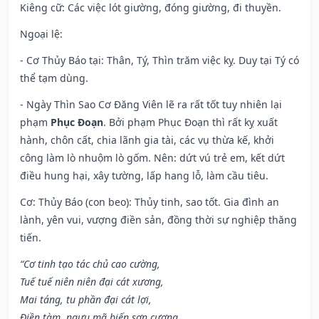
Kiêng cữ
: Các việc lót giường, đóng giường, đi thuyền.
Ngoại lệ
:
- Cơ Thủy Báo tại: Thân, Tý, Thìn trăm việc kỵ. Duy tại Tý có
thể tạm dùng.
- Ngày Thìn Sao Cơ Đăng Viên lẽ ra rất tốt tuy nhiên lại
phạm
Phục Đoạn
. Bởi phạm Phục Đoạn thì rất kỵ xuất
hành, chôn cất, chia lãnh gia tài, các vụ thừa kế, khởi
công làm lò nhuộm lò gốm. Nên: dứt vú trẻ em, kết dứt
điều hung hại, xây tường, lấp hang lỗ, làm cầu tiêu.
Cơ: Thủy Báo (con beo): Thủy tinh, sao tốt. Gia đình an
lành, yên vui, vượng điền sản, đồng thời sự nghiệp thăng
tiến.
“Cơ tinh tạo tác chủ cao cường,
Tuế tuế niên niên đại cát xương,
Mai táng, tu phần đại cát lợi,
Điền tàm, ngưu mã biến sơn cương.