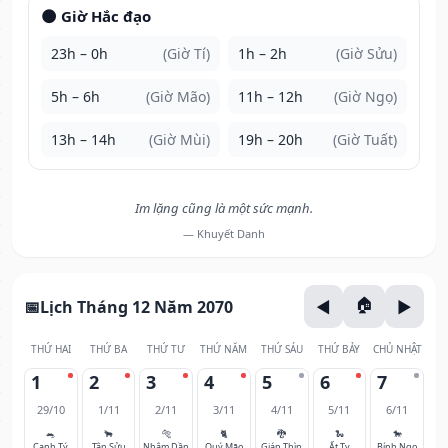
🌑 Giờ Hắc đạo
23h – 0h
(Giờ Tí)
1h – 2h
(Giờ Sửu)
5h – 6h
(Giờ Mão)
11h – 12h
(Giờ Ngọ)
13h – 14h
(Giờ Mùi)
19h – 20h
(Giờ Tuất)
Im lặng cũng là một sức mạnh.
— Khuyết Danh
Lịch Tháng 12 Năm 2070
THỨ HAI
THỨ BA
THỨ TƯ
THỨ NĂM
THỨ SÁU
THỨ BẢY
CHỦ NHẬT
1
2
3
4
5
6
7
29/10
1/11
2/11
3/11
4/11
5/11
6/11
🐀
🐂
🐅
🐈
🐉
🐍
🐎
Canh Tý
Tân Sửu
Nhâm Dần
Quý Mão
Giáp Thìn
Ất Tỵ
Bính Ngọ