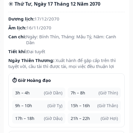
☀️ Thứ Tư, Ngày 17 Tháng 12 Năm 2070
Dương lịch:
17/12/2070
Âm lịch:
16/11/2070
Can chi:
Ngày: Bính Thìn, Tháng: Mậu Tý, Năm: Canh
Dần
Tiết khí:
Đại tuyết
Ngày Thiên Thương:
Xuất hành để gặp cấp trên thì
tuyệt vời, cầu tài thì được tài, mọi việc đều thuận lợi
⏱️ Giờ Hoàng đạo
3h – 4h
(Giờ Dần)
7h – 8h
(Giờ Thìn)
9h – 10h
(Giờ Tỵ)
15h – 16h
(Giờ Thân)
17h – 18h
(Giờ Dậu)
21h – 22h
(Giờ Hợi)