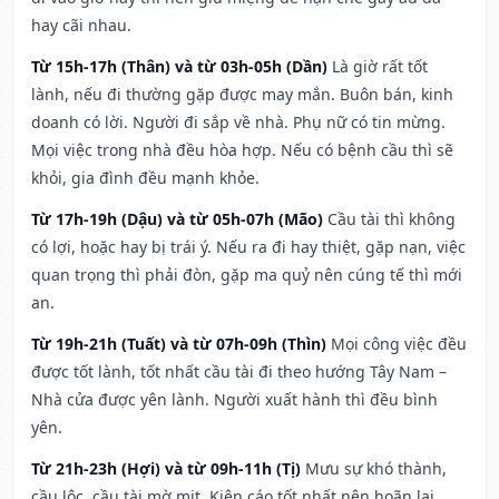
hay cãi nhau.
Từ 15h-17h (Thân) và từ 03h-05h (Dần)
Là giờ rất tốt
lành, nếu đi thường gặp được may mắn. Buôn bán, kinh
doanh có lời. Người đi sắp về nhà. Phụ nữ có tin mừng.
Mọi việc trong nhà đều hòa hợp. Nếu có bệnh cầu thì sẽ
khỏi, gia đình đều mạnh khỏe.
Từ 17h-19h (Dậu) và từ 05h-07h (Mão)
Cầu tài thì không
có lợi, hoặc hay bị trái ý. Nếu ra đi hay thiệt, gặp nạn, việc
quan trọng thì phải đòn, gặp ma quỷ nên cúng tế thì mới
an.
Từ 19h-21h (Tuất) và từ 07h-09h (Thìn)
Mọi công việc đều
được tốt lành, tốt nhất cầu tài đi theo hướng Tây Nam –
Nhà cửa được yên lành. Người xuất hành thì đều bình
yên.
Từ 21h-23h (Hợi) và từ 09h-11h (Tị)
Mưu sự khó thành,
cầu lộc, cầu tài mờ mịt. Kiện cáo tốt nhất nên hoãn lại.