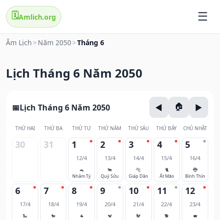
🗓️
Amlich.org
Âm Lịch
>
Năm 2050
>
Tháng 6
Lịch Tháng 6 Năm 2050
Lịch Tháng 6 Năm 2050
THỨ HAI
THỨ BA
THỨ TƯ
THỨ NĂM
THỨ SÁU
THỨ BẢY
CHỦ NHẬT
30
31
1
2
3
4
5
12/4
13/4
14/4
15/4
16/4
🐀
🐂
🐅
🐈
🐉
Nhâm Tý
Quý Sửu
Giáp Dần
Ất Mão
Bính Thìn
6
7
8
9
10
11
12
17/4
18/4
19/4
20/4
21/4
22/4
23/4
🐍
🐎
🐐
🐒
🐓
🐕
🐖