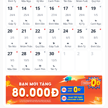
Đinh Tỵ
Mậu Ngọ
Kỷ Mùi
Canh Thân
Tân Dậu
Nhâm Tuất
Quý Hợi
13
14
15
16
17
18
19
24/4
25/4
26/4
27/4
28/4
29/4
1/5
🐀
🐂
🐅
🐈
🐉
🐍
🐎
Giáp Tý
Ất Sửu
Bính Dần
Đinh Mão
Mậu Thìn
Kỷ Tỵ
Canh Ngọ
20
21
22
23
24
25
26
2/5
3/5
4/5
5/5
6/5
7/5
8/5
🐐
🐒
🐓
🐕
🐖
🐀
🐂
Tân Mùi
Nhâm Thân
Quý Dậu
Giáp Tuất
Ất Hợi
Bính Tý
Đinh Sửu
27
28
29
30
1
2
3
9/5
10/5
11/5
12/5
🐅
🐈
🐉
🐍
Mậu Dần
Kỷ Mão
Canh Thìn
Tân Tỵ