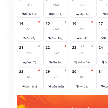
15/2
16/2
17/2
1
🐕
🐖
🐀
🐂
Bính Tuất
Đinh Hợi
Mậu Tý
K
14
15
16
17
22/2
23/2
24/2
2
🐍
🐎
🐐
🐒
Quý Tỵ
Giáp Ngọ
Ất Mùi
Bí
🌙
21
22
23
24
29/2
30/2
1/3
🐀
🐂
🐅
🐈
Canh Tý
Tân Sửu
Nhâm Dần
Qu
28
29
30
31
6/3
7/3
8/3
🐐
🐒
🐓
🐕
Đinh Mùi
Mậu Thân
Kỷ Dậu
Ca