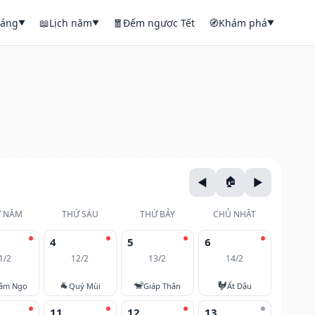
háng
📖
Lịch năm
🧧
Đếm ngược Tết
🧭
Khám phá
▼
▼
▼
 NĂM
THỨ SÁU
THỨ BẢY
CHỦ NHẬT
4
5
6
1/2
12/2
13/2
14/2
🐐
🐒
🐓
âm Ngọ
Quý Mùi
Giáp Thân
Ất Dậu
11
12
13