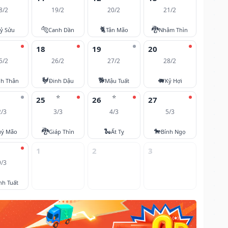
8/2
19/2
20/2
21/2
🐅
🐈
🐉
ỷ Sửu
Canh Dần
Tân Mão
Nhâm Thìn
18
19
20
5/2
26/2
27/2
28/2
🐓
🐕
🐖
nh Thân
Đinh Dậu
Mậu Tuất
Kỷ Hợi
⭐
⭐
25
26
27
2/3
3/3
4/3
5/3
🐉
🐍
🐎
ý Mão
Giáp Thìn
Ất Tỵ
Bính Ngọ
1
2
3
9/3
nh Tuất