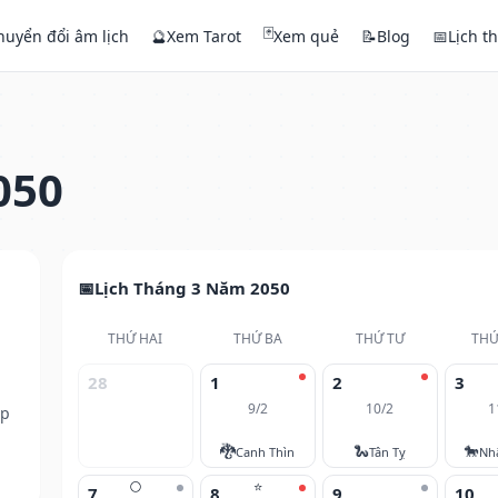
🃏
huyển đổi âm lịch
🔮
Xem Tarot
Xem quẻ
📝
Blog
📅
Lịch t
050
Lịch Tháng 3 Năm 2050
THỨ HAI
THỨ BA
THỨ TƯ
THỨ
28
1
2
3
9/2
10/2
1
ếp
🐉
🐍
🐎
Canh Thìn
Tân Tỵ
Nh
🌕
⭐
7
8
9
10