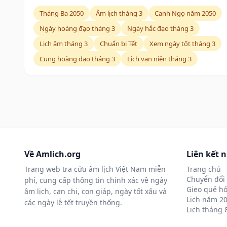
Tháng Ba 2050
Âm lịch tháng 3
Canh Ngọ năm 2050
Ngày hoàng đạo tháng 3
Ngày hắc đạo tháng 3
Lịch âm tháng 3
Chuẩn bị Tết
Xem ngày tốt tháng 3
Cung hoàng đạo tháng 3
Lịch vạn niên tháng 3
Về Amlich.org
Liên kết 
Trang web tra cứu âm lịch Việt Nam miễn
Trang chủ
Chuyển đổi 
phí, cung cấp thông tin chính xác về ngày
Gieo quẻ hỏ
âm lịch, can chi, con giáp, ngày tốt xấu và
Lịch năm 2
các ngày lễ tết truyền thống.
Lịch tháng 