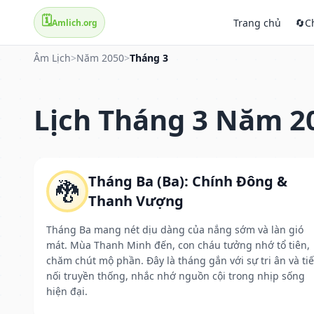
🗓️
Trang chủ
🔄
C
Amlich.org
Âm Lịch
>
Năm 2050
>
Tháng 3
Lịch Tháng 3 Năm 2
Tháng Ba (Ba): Chính Đông &
🐉
Thanh Vượng
Tháng Ba mang nét dịu dàng của nắng sớm và làn gió
mát. Mùa Thanh Minh đến, con cháu tưởng nhớ tổ tiên,
chăm chút mộ phần. Đây là tháng gắn với sự tri ân và ti
nối truyền thống, nhắc nhớ nguồn cội trong nhịp sống
hiện đại.