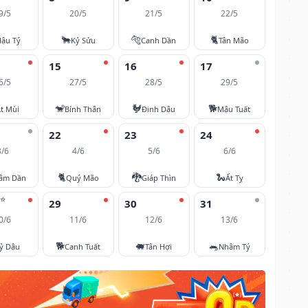
9/5
20/5
21/5
22/5
🐂
🐅
🐈
ậu Tý
Kỷ Sửu
Canh Dần
Tân Mão
15
16
17
6/5
27/5
28/5
29/5
🐒
🐓
🐕
t Mùi
Bính Thân
Đinh Dậu
Mậu Tuất
22
23
24
3/6
4/6
5/6
6/6
🐈
🐉
🐍
âm Dần
Quý Mão
Giáp Thìn
Ất Tỵ
⭐
29
30
31
0/6
11/6
12/6
13/6
🐕
🐖
🐀
ỷ Dậu
Canh Tuất
Tân Hợi
Nhâm Tý