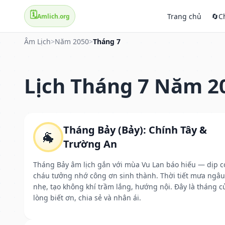
🗓️
Trang chủ
🔄
C
Amlich.org
Âm Lịch
>
Năm 2050
>
Tháng 7
Lịch Tháng 7 Năm 2
Tháng Bảy (Bảy): Chính Tây &
🐐
Trường An
Tháng Bảy âm lịch gắn với mùa Vu Lan báo hiếu — dịp c
cháu tưởng nhớ công ơn sinh thành. Thời tiết mưa ngâu
nhẹ, tạo không khí trầm lắng, hướng nội. Đây là tháng c
lòng biết ơn, chia sẻ và nhân ái.