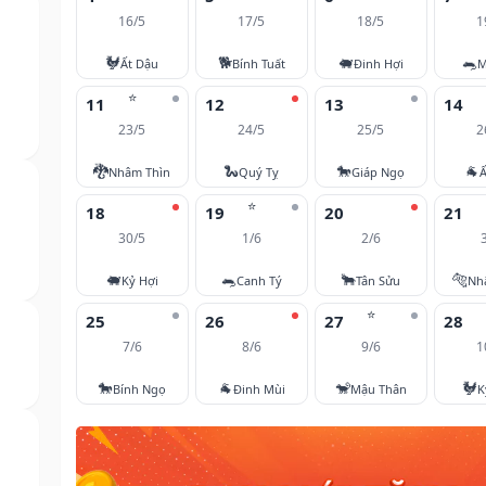
16/5
17/5
18/5
1
🐓
🐕
🐖
🐀
Ất Dậu
Bính Tuất
Đinh Hợi
M
⭐
11
12
13
14
23/5
24/5
25/5
2
🐉
🐍
🐎
🐐
Nhâm Thìn
Quý Tỵ
Giáp Ngọ
Ấ
⭐
18
19
20
21
30/5
1/6
2/6
🐖
🐀
🐂
🐅
Kỷ Hợi
Canh Tý
Tân Sửu
Nh
⭐
25
26
27
28
7/6
8/6
9/6
1
🐎
🐐
🐒
🐓
Bính Ngọ
Đinh Mùi
Mậu Thân
K