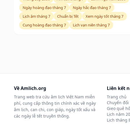
Ngày hoàng đạo tháng 7
Ngày hắc đạo tháng 7
Lịch âm tháng 7
Chuẩn bị Tết
Xem ngày tốt tháng 7
Cung hoàng đạo tháng 7
Lịch vạn niên tháng 7
Về Amlich.org
Liên kết 
Trang web tra cứu âm lịch Việt Nam miễn
Trang chủ
Chuyển đổi 
phí, cung cấp thông tin chính xác về ngày
Gieo quẻ hỏ
âm lịch, can chi, con giáp, ngày tốt xấu và
Lịch năm 2
các ngày lễ tết truyền thống.
Lịch tháng 