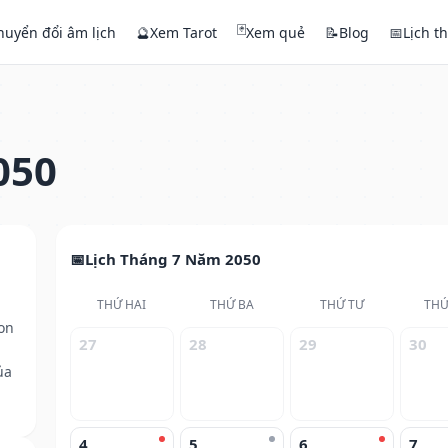
🃏
huyển đổi âm lịch
🔮
Xem Tarot
Xem quẻ
📝
Blog
📅
Lịch t
050
Lịch Tháng 7 Năm 2050
THỨ HAI
THỨ BA
THỨ TƯ
THỨ
on
27
28
29
30
ủa
4
5
6
7