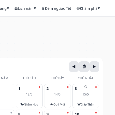
háng
📖
Lịch năm
🧧
Đếm ngược Tết
🧭
Khám phá
▼
▼
▼
 NĂM
THỨ SÁU
THỨ BẢY
CHỦ NHẬT
🌕
1
2
3
13/5
14/5
15/5
🐎
🐐
🐒
Nhâm Ngọ
Quý Mùi
Giáp Thân
8
9
10