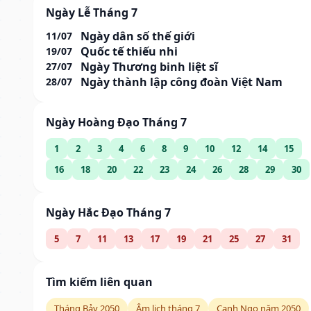
Ngày Lễ Tháng 7
Ngày dân số thế giới
11/07
Quốc tế thiếu nhi
19/07
Ngày Thương binh liệt sĩ
27/07
Ngày thành lập công đoàn Việt Nam
28/07
Ngày Hoàng Đạo Tháng 7
1
2
3
4
6
8
9
10
12
14
15
16
18
20
22
23
24
26
28
29
30
Ngày Hắc Đạo Tháng 7
5
7
11
13
17
19
21
25
27
31
Tìm kiếm liên quan
Tháng Bảy 2050
Âm lịch tháng 7
Canh Ngọ năm 2050