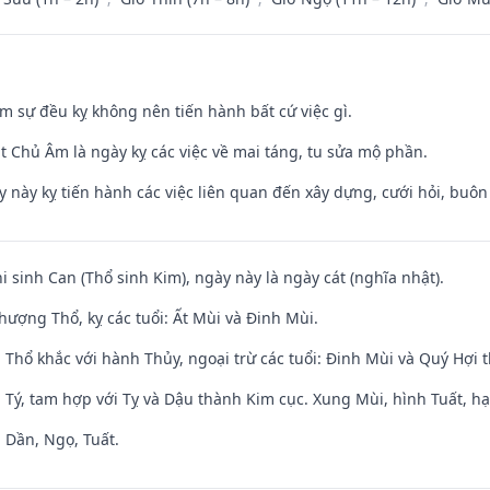
ăm sự đều kỵ không nên tiến hành bất cứ việc gì.
t Chủ Âm là ngày kỵ các việc về mai táng, tu sửa mộ phần.
y này kỵ tiến hành các việc liên quan đến xây dựng, cưới hỏi, buô
hi sinh Can (Thổ sinh Kim), ngày này là ngày cát (nghĩa nhật).
hượng Thổ, kỵ các tuổi: Ất Mùi và Đinh Mùi.
 Thổ khắc với hành Thủy, ngoại trừ các tuổi: Đinh Mùi và Quý Hợi
 Tý, tam hợp với Tỵ và Dậu thành Kim cục. Xung Mùi, hình Tuất, hạ
 Dần, Ngọ, Tuất.