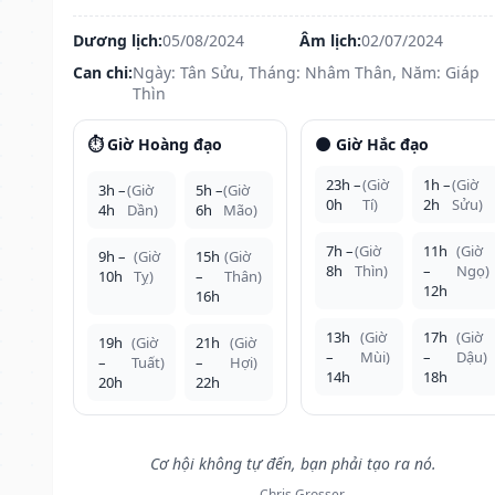
Dương lịch:
05/08/2024
Âm lịch:
02/07/2024
Can chi:
Ngày: Tân Sửu, Tháng: Nhâm Thân, Năm: Giáp
Thìn
⏱️ Giờ Hoàng đạo
🌑 Giờ Hắc đạo
23h –
(Giờ
1h –
(Giờ
3h –
(Giờ
5h –
(Giờ
0h
Tí)
2h
Sửu)
4h
Dần)
6h
Mão)
7h –
(Giờ
11h
(Giờ
9h –
(Giờ
15h
(Giờ
8h
Thìn)
–
Ngọ)
10h
Tỵ)
–
Thân)
12h
16h
13h
(Giờ
17h
(Giờ
19h
(Giờ
21h
(Giờ
–
Mùi)
–
Dậu)
–
Tuất)
–
Hợi)
14h
18h
20h
22h
Cơ hội không tự đến, bạn phải tạo ra nó.
— Chris Grosser