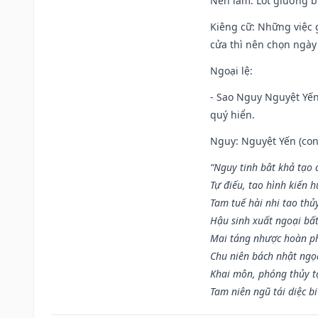
Nên làm
: Lót giường b
Kiêng cữ
: Những việc 
cửa thì nên chọn ngày
Ngoại lệ
:
- Sao Nguy Nguyệt Yến 
quý hiển.
Nguy: Nguyệt Yến (con 
“Nguy tinh bât khả tạo
Tự điếu, tao hình kiến 
Tam tuế hài nhi tao thủ
Hậu sinh xuất ngoại bấ
Mai táng nhược hoàn p
Chu niên bách nhật ngọ
Khai môn, phóng thủy t
Tam niên ngũ tái diệc b