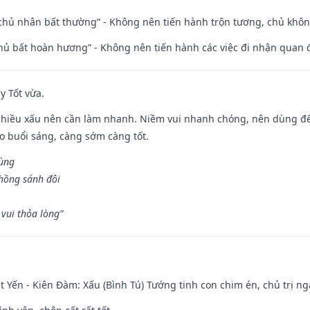
 chủ nhân bất thường” - Không nên tiến hành trộn tương, chủ kh
chủ bất hoàn hương” - Không nên tiến hành các việc đi nhận quan 
y Tốt vừa.
chiều xấu nên cần làm nhanh. Niềm vui nhanh chóng, nên dùng để 
ào buổi sáng, càng sớm càng tốt.
hùng
hồng sánh đôi
vui thỏa lòng”
 Yến - Kiên Đàm: Xấu (Bình Tú) Tướng tinh con chim én, chủ trị ng