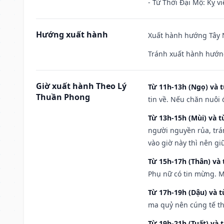
- Tứ Thời Đại Mộ: Kỵ vi
Hướng xuất hành
Xuất hành hướng Tây N
Tránh xuất hành hướng
Giờ xuất hành Theo Lý
Từ 11h-13h (Ngọ) và t
Thuần Phong
tin về. Nếu chăn nuôi 
Từ 13h-15h (Mùi) và t
người nguyền rủa, trá
vào giờ này thì nên g
Từ 15h-17h (Thân) và 
Phụ nữ có tin mừng. M
Từ 17h-19h (Dậu) và 
ma quỷ nên cúng tế th
Từ 19h-21h (Tuất) và 