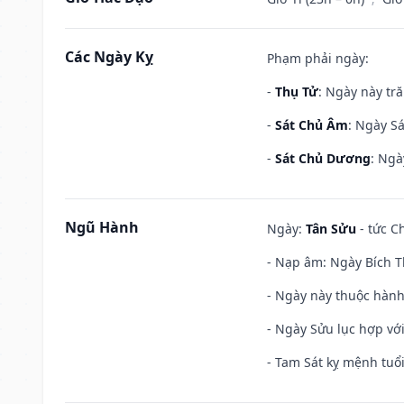
Các Ngày Kỵ
Phạm phải ngày:
-
Thụ Tử
: Ngày này tr
-
Sát Chủ Âm
: Ngày Sá
-
Sát Chủ Dương
: Ngà
Ngũ Hành
Ngày:
Tân Sửu
- tức C
- Nạp âm: Ngày Bích T
- Ngày này thuộc hành
- Ngày Sửu lục hợp với
- Tam Sát kỵ mệnh tuổi