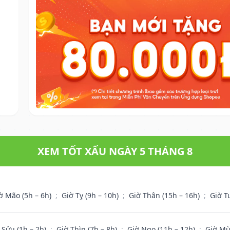
XEM TỐT XẤU NGÀY 5 THÁNG 8
ờ Mão (5h – 6h)
;
Giờ Tỵ (9h – 10h)
;
Giờ Thân (15h – 16h)
;
Giờ T
 Sửu (1h – 2h)
;
Giờ Thìn (7h – 8h)
;
Giờ Ngọ (11h – 12h)
;
Giờ Mù