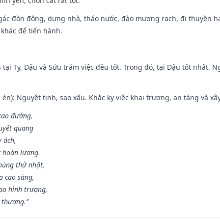
ình yên, chôn cất rất tốt.
gác đòn đông, dựng nhà, tháo nước, đào mương rạch, đi thuyền hay
 khác để tiến hành.
tại Tỵ, Dậu và Sửu trăm việc đều tốt. Trong đó, tại Dậu tốt nhất.
én): Nguyệt tinh, sao xấu. Khắc kỵ việc khai trương, an táng và xâ
 cao đường,
huyết quang
y ách,
t hoàn lương.
hùng thử nhật,
a cao sàng,
ạo hình trượng,
i thương.”