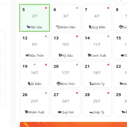
5
6
7
8
2/7
3/7
4/7
🐂
🐅
🐈
🐉
Tân Sửu
Nhâm Dần
Quý Mão
Gi
12
13
14
15
9/7
10/7
11/7
1
🐒
🐓
🐕
🐖
Mậu Thân
Kỷ Dậu
Canh Tuất
T
⭐
19
20
21
22
16/7
17/7
18/7
1
🐈
🐉
🐍
🐎
Ất Mão
Bính Thìn
Đinh Tỵ
M
26
27
28
29
23/7
24/7
25/7
2
🐕
🐖
🐀
🐂
Nhâm Tuất
Quý Hợi
Giáp Tý
Ấ