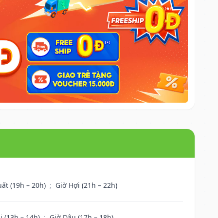
uất (19h – 20h)
;
Giờ Hợi (21h – 22h)
i (13h – 14h)
;
Giờ Dậu (17h – 18h)