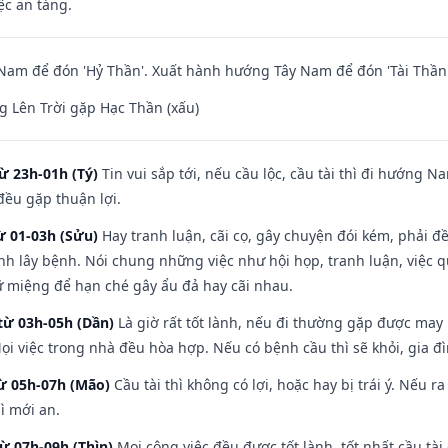
ệc an táng.
am để đón 'Hỷ Thần'. Xuất hành hướng Tây Nam để đón 'Tài Thần'
 Lên Trời gặp Hạc Thần (xấu)
ừ 23h-01h (Tý)
Tin vui sắp tới, nếu cầu lộc, cầu tài thì đi hướng 
đều gặp thuận lợi.
ừ 01-03h (Sửu)
Hay tranh luận, cãi cọ, gây chuyện đói kém, phải đ
nh lây bệnh. Nói chung những việc như hội họp, tranh luận, việc q
iữ miệng để hạn ché gây ẩu đả hay cãi nhau.
từ 03h-05h (Dần)
Là giờ rất tốt lành, nếu đi thường gặp được may
ọi việc trong nhà đều hòa hợp. Nếu có bệnh cầu thì sẽ khỏi, gia 
từ 05h-07h (Mão)
Cầu tài thì không có lợi, hoặc hay bị trái ý. Nếu r
ì mới an.
từ 07h-09h (Thìn)
Mọi công việc đều được tốt lành, tốt nhất cầu t