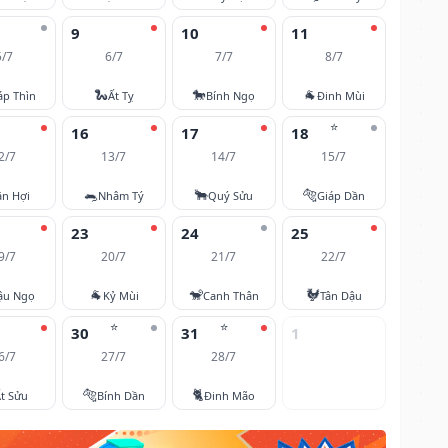
9
10
11
5/7
6/7
7/7
8/7
🐍
🐎
🐐
áp Thìn
Ất Tỵ
Bính Ngọ
Đinh Mùi
⭐
16
17
18
2/7
13/7
14/7
15/7
🐀
🐂
🐅
ân Hợi
Nhâm Tý
Quý Sửu
Giáp Dần
23
24
25
9/7
20/7
21/7
22/7
🐐
🐒
🐓
ậu Ngọ
Kỷ Mùi
Canh Thân
Tân Dậu
⭐
⭐
30
31
1
6/7
27/7
28/7
🐅
🐈
t Sửu
Bính Dần
Đinh Mão