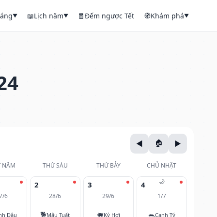
háng
📖
Lịch năm
🧧
Đếm ngược Tết
🧭
Khám phá
▼
▼
▼
24
 NĂM
THỨ SÁU
THỨ BẢY
CHỦ NHẬT
🌙
2
3
4
7/6
28/6
29/6
1/7
🐕
🐖
🐀
nh Dậu
Mậu Tuất
Kỷ Hợi
Canh Tý