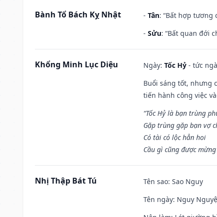
Bành Tổ Bách Kỵ Nhật
-
Tân
: “Bất hợp tương
-
Sửu
: “Bất quan đới 
Khổng Minh Lục Diệu
Ngày:
Tốc Hỷ
- tức ngà
Buổi sáng tốt, nhưng 
tiến hành công việc v
“Tốc Hỷ là bạn trùng p
Gặp trùng gặp bạn vợ c
Có tài có lộc hẳn hoi
Cầu gì cũng được mừng 
Nhị Thập Bát Tú
Tên sao
: Sao Nguy
Tên ngày
: Nguy Nguyệt