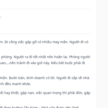
.
Nam. Đi công việc gặp gỡ có nhiều may mắn. Người đi có
ề phòng. Người ra đi tốt nhất nên hoãn lại. Phòng người
uan,…nên tránh đi vào giờ này. Nếu bắt buộc phải đi
 mắn. Buôn bán, kinh doanh có lời. Người đi sắp về nhà.
đình đều mạnh khỏe.
a đi hay thiệt, gặp nạn, việc quan trọng thì phải đòn, gặp
ài đi theo hướng Tây Nam – Nhà cửa được yên lành.