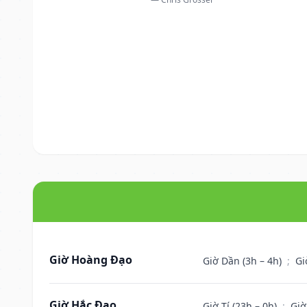
Giờ Hoàng Đạo
Giờ Dần (3h – 4h)
;
Gi
Giờ Hắc Đạo
Giờ Tí (23h – 0h)
;
Giờ