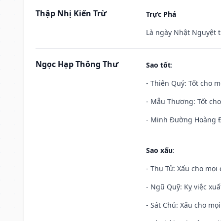
Thập Nhị Kiến Trừ
Trực Phá
Là ngày Nhật Nguyệt t
Ngọc Hạp Thông Thư
Sao tốt
:
- Thiên Quý: Tốt cho mọ
- Mẫu Thương: Tốt cho 
- Minh Đường Hoàng Đạ
Sao xấu
:
- Thụ Tử: Xấu cho mọi c
- Ngũ Quỹ: Kỵ việc xuấ
- Sát Chủ: Xấu cho mọi