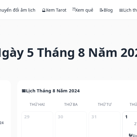
🃏
huyển đổi âm lịch
🔮
Xem Tarot
Xem quẻ
📝
Blog
📅
Lịch t
gày 5 Tháng 8 Năm 20
Lịch Tháng 8 Năm 2024
THỨ HAI
THỨ BA
THỨ TƯ
THỨ
29
30
31
1
24
2
🐓
Đi