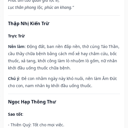
Phúc ấm cao quan gia lộc vị,
Lục thân phong lộc, phúc an khang.”
Thập Nhị Kiến Trừ
Trực Trừ
Nên làm
: Động đất, ban nền đắp nền, thờ cúng Táo Thần,
cầu thầy chữa bệnh bằng cách mổ xẻ hay châm cứu, bốc
thuốc, xả tang, khởi công làm lò nhuộm lò gốm, nữ nhân
khởi đầu uống thuốc chữa bệnh.
Chú ý
: Đẻ con nhằm ngày này khó nuôi, nên làm Âm Đức
cho con, nam nhân kỵ khởi đầu uống thuốc.
Ngọc Hạp Thông Thư
Sao tốt
:
- Thiên Quý: Tốt cho mọi việc.