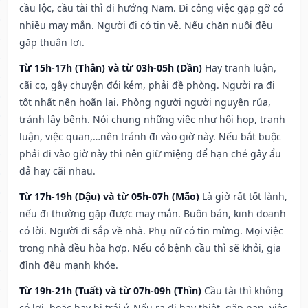
cầu lộc, cầu tài thì đi hướng Nam. Đi công việc gặp gỡ có
nhiều may mắn. Người đi có tin về. Nếu chăn nuôi đều
gặp thuận lợi.
Từ 15h-17h (Thân) và từ 03h-05h (Dần)
Hay tranh luận,
cãi cọ, gây chuyện đói kém, phải đề phòng. Người ra đi
tốt nhất nên hoãn lại. Phòng người người nguyền rủa,
tránh lây bệnh. Nói chung những việc như hội họp, tranh
luận, việc quan,…nên tránh đi vào giờ này. Nếu bắt buộc
phải đi vào giờ này thì nên giữ miệng để hạn ché gây ẩu
đả hay cãi nhau.
Từ 17h-19h (Dậu) và từ 05h-07h (Mão)
Là giờ rất tốt lành,
nếu đi thường gặp được may mắn. Buôn bán, kinh doanh
có lời. Người đi sắp về nhà. Phụ nữ có tin mừng. Mọi việc
trong nhà đều hòa hợp. Nếu có bệnh cầu thì sẽ khỏi, gia
đình đều mạnh khỏe.
Từ 19h-21h (Tuất) và từ 07h-09h (Thìn)
Cầu tài thì không
có lợi, hoặc hay bị trái ý. Nếu ra đi hay thiệt, gặp nạn, việc