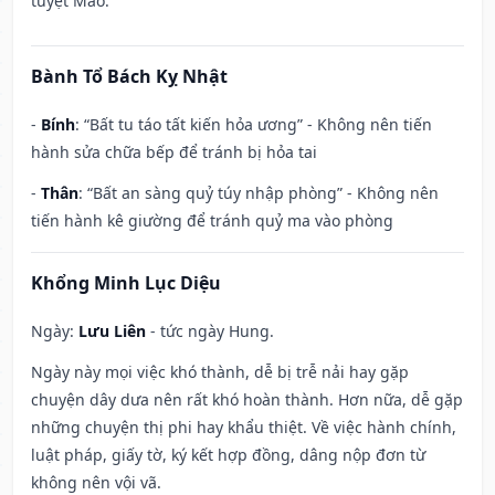
tuyệt Mão.
Bành Tổ Bách Kỵ Nhật
-
Bính
: “Bất tu táo tất kiến hỏa ương” - Không nên tiến
hành sửa chữa bếp để tránh bị hỏa tai
-
Thân
: “Bất an sàng quỷ túy nhập phòng” - Không nên
tiến hành kê giường để tránh quỷ ma vào phòng
Khổng Minh Lục Diệu
Ngày:
Lưu Liên
- tức ngày Hung.
Ngày này mọi việc khó thành, dễ bị trễ nải hay gặp
chuyện dây dưa nên rất khó hoàn thành. Hơn nữa, dễ gặp
những chuyện thị phi hay khẩu thiệt. Về việc hành chính,
luật pháp, giấy tờ, ký kết hợp đồng, dâng nộp đơn từ
không nên vội vã.