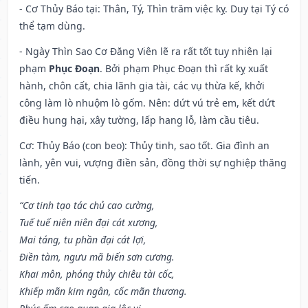
- Cơ Thủy Báo tại: Thân, Tý, Thìn trăm việc kỵ. Duy tại Tý có
thể tạm dùng.
- Ngày Thìn Sao Cơ Đăng Viên lẽ ra rất tốt tuy nhiên lại
phạm
Phục Đoạn
. Bởi phạm Phục Đoạn thì rất kỵ xuất
hành, chôn cất, chia lãnh gia tài, các vụ thừa kế, khởi
công làm lò nhuộm lò gốm. Nên: dứt vú trẻ em, kết dứt
điều hung hại, xây tường, lấp hang lỗ, làm cầu tiêu.
Cơ: Thủy Báo (con beo): Thủy tinh, sao tốt. Gia đình an
lành, yên vui, vượng điền sản, đồng thời sự nghiệp thăng
tiến.
“Cơ tinh tạo tác chủ cao cường,
Tuế tuế niên niên đại cát xương,
Mai táng, tu phần đại cát lợi,
Điền tàm, ngưu mã biến sơn cương.
Khai môn, phóng thủy chiêu tài cốc,
Khiếp mãn kim ngân, cốc mãn thương.