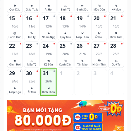
🐓
🐕
🐖
🐀
🐂
🐅
🐈
Quý Dậu
Giáp Tuất
Ất Hợi
Bính Tý
Đinh Sửu
Mậu Dần
Kỷ Mão
15
16
17
18
19
20
21
10/6
11/6
12/6
13/6
14/6
15/6
16/6
🐉
🐍
🐎
🐐
🐒
🐓
🐕
Canh Thìn
Tân Tỵ
Nhâm Ngọ
Quý Mùi
Giáp Thân
Ất Dậu
Bính Tuất
22
23
24
25
26
27
28
17/6
18/6
19/6
20/6
21/6
22/6
23/6
🐖
🐀
🐂
🐅
🐈
🐉
🐍
Đinh Hợi
Mậu Tý
Kỷ Sửu
Canh Dần
Tân Mão
Nhâm Thìn
Quý Tỵ
29
30
31
1
2
3
4
24/6
25/6
26/6
🐎
🐐
🐒
Giáp Ngọ
Ất Mùi
Bính Thân