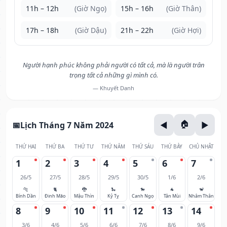
11h – 12h
(Giờ Ngọ)
15h – 16h
(Giờ Thân)
17h – 18h
(Giờ Dậu)
21h – 22h
(Giờ Hợi)
Người hạnh phúc không phải người có tất cả, mà là người trân
trọng tất cả những gì mình có.
— Khuyết Danh
Lịch Tháng 7 Năm 2024
THỨ HAI
THỨ BA
THỨ TƯ
THỨ NĂM
THỨ SÁU
THỨ BẢY
CHỦ NHẬT
1
2
3
4
5
6
7
26/5
27/5
28/5
29/5
30/5
1/6
2/6
🐅
🐈
🐉
🐍
🐎
🐐
🐒
Bính Dần
Đinh Mão
Mậu Thìn
Kỷ Tỵ
Canh Ngọ
Tân Mùi
Nhâm Thân
8
9
10
11
12
13
14
3/6
4/6
5/6
6/6
7/6
8/6
9/6