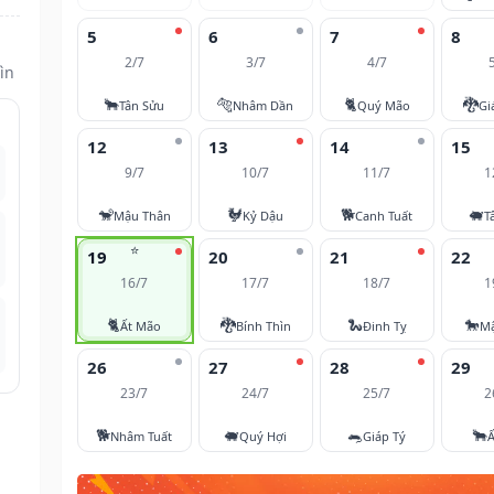
5
6
7
8
2/7
3/7
4/7
ìn
🐂
🐅
🐈
🐉
Tân Sửu
Nhâm Dần
Quý Mão
Gi
12
13
14
15
9/7
10/7
11/7
1
🐒
🐓
🐕
🐖
Mậu Thân
Kỷ Dậu
Canh Tuất
T
⭐
19
20
21
22
16/7
17/7
18/7
1
🐈
🐉
🐍
🐎
Ất Mão
Bính Thìn
Đinh Tỵ
M
26
27
28
29
23/7
24/7
25/7
2
🐕
🐖
🐀
🐂
Nhâm Tuất
Quý Hợi
Giáp Tý
Ấ