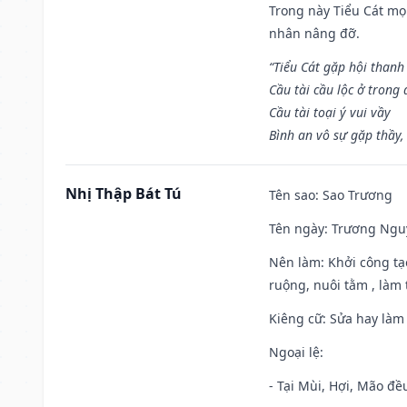
Trong này Tiểu Cát mọi
nhân nâng đỡ.
“Tiểu Cát gặp hội thanh
Cầu tài cầu lộc ở trong
Cầu tài toại ý vui vầy
Bình an vô sự gặp thầy,
Nhị Thập Bát Tú
Tên sao
: Sao Trương
Tên ngày
: Trương Nguy
Nên làm
: Khởi công tạ
ruộng, nuôi tằm , làm t
Kiêng cữ
: Sửa hay làm
Ngoại lệ
:
- Tại Mùi, Hợi, Mão đề