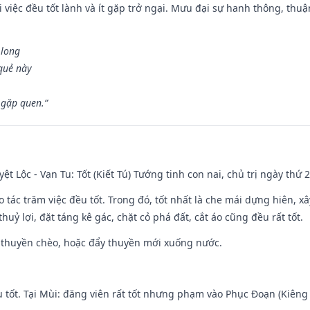
 việc đều tốt lành và ít gặp trở ngại. Mưu đại sự hanh thông, thuậ
 long
 quẻ này
 gặp quen.”
ệt Lộc - Vạn Tu: Tốt (Kiết Tú) Tướng tinh con nai, chủ trị ngày thứ 2
o tác trăm việc đều tốt. Trong đó, tốt nhất là che mái dựng hiên, x
huỷ lợi, đặt táng kê gác, chặt cỏ phá đất, cắt áo cũng đều rất tốt.
 thuyền chèo, hoặc đẩy thuyền mới xuống nước.
u tốt. Tại Mùi: đăng viên rất tốt nhưng phạm vào Phục Đoạn (Kiêng 