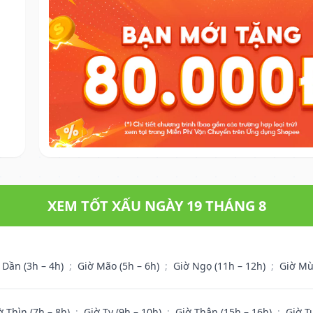
XEM TỐT XẤU NGÀY 19 THÁNG 8
 Dần (3h – 4h)
;
Giờ Mão (5h – 6h)
;
Giờ Ngọ (11h – 12h)
;
Giờ Mù
ờ Thìn (7h – 8h)
;
Giờ Tỵ (9h – 10h)
;
Giờ Thân (15h – 16h)
;
Giờ T