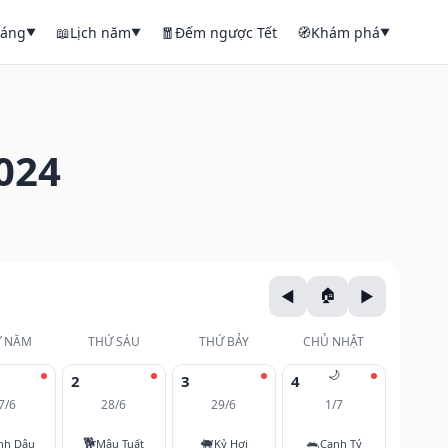
háng
📖
Lịch năm
🧧
Đếm ngược Tết
🧭
Khám phá
▼
▼
▼
024
 NĂM
THỨ SÁU
THỨ BẢY
CHỦ NHẬT
🌙
2
3
4
7/6
28/6
29/6
1/7
🐕
🐖
🐀
nh Dậu
Mậu Tuất
Kỷ Hợi
Canh Tý