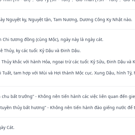
 Nguyệt kỵ, Nguyệt tận, Tam Nương, Dương Công Kỵ Nhật nào.
n Chi tương đồng (cùng Mộc), ngày này là ngày cát.
 Thủy, kỵ các tuổi: Kỷ Dậu và Đinh Dậu.
 Thủy khắc với hành Hỏa, ngoại trừ các tuổi: Kỷ Sửu, Đinh Dậu và
 Tuất, tam hợp với Mùi và Hợi thành Mộc cục. Xung Dậu, hình Tý, 
iên chu bất trưởng” - Không nên tiến hành các việc liên quan đến g
h tuyền thủy bất hương” - Không nên tiến hành đào giếng nước để
gày Cát.