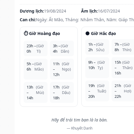
Dương lịch:
19/08/2024
Âm lịch:
16/07/2024
Can chi:
Ngày: Ất Mão, Tháng: Nhâm Thân, Năm: Giáp Th
⏱️ Giờ Hoàng đạo
🌑 Giờ Hắc đạo
1h –
(Giờ
7h –
(Giờ
23h –
(Giờ
3h –
(Giờ
2h
Sửu)
8h
Thìn)
0h
Tí)
4h
Dần)
9h –
(Giờ
15h
(Giờ
5h –
(Giờ
11h
(Giờ
10h
Tỵ)
–
Thân)
6h
Mão)
–
Ngọ)
16h
12h
19h
(Giờ
21h
(Giờ
13h
(Giờ
17h
(Giờ
–
Tuất)
–
Hợi)
–
Mùi)
–
Dậu)
20h
22h
14h
18h
Hãy để trái tim bạn là la bàn.
— Khuyết Danh