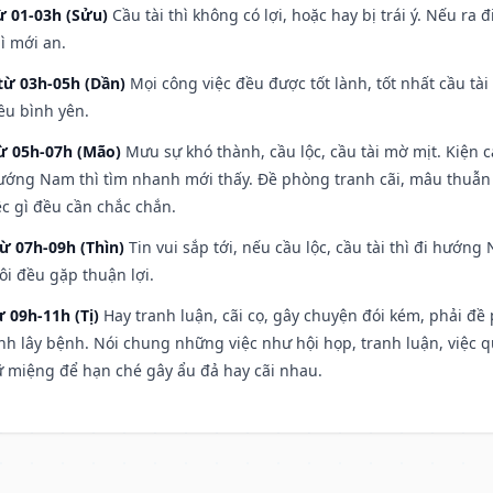
ừ 01-03h (Sửu)
Cầu tài thì không có lợi, hoặc hay bị trái ý. Nếu ra 
ì mới an.
từ 03h-05h (Dần)
Mọi công việc đều được tốt lành, tốt nhất cầu t
ều bình yên.
từ 05h-07h (Mão)
Mưu sự khó thành, cầu lộc, cầu tài mờ mịt. Kiện c
hướng Nam thì tìm nhanh mới thấy. Đề phòng tranh cãi, mâu thuẫn
ệc gì đều cần chắc chắn.
từ 07h-09h (Thìn)
Tin vui sắp tới, nếu cầu lộc, cầu tài thì đi hướ
ôi đều gặp thuận lợi.
ừ 09h-11h (Tị)
Hay tranh luận, cãi cọ, gây chuyện đói kém, phải đề
nh lây bệnh. Nói chung những việc như hội họp, tranh luận, việc q
iữ miệng để hạn ché gây ẩu đả hay cãi nhau.