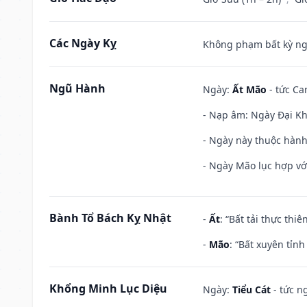
Các Ngày Kỵ
Không phạm bất kỳ ngày
Ngũ Hành
Ngày:
Ất Mão
- tức Ca
- Nạp âm: Ngày Đại Khê
- Ngày này thuộc hành
- Ngày Mão lục hợp với
Bành Tổ Bách Kỵ Nhật
-
Ất
: “Bất tải thực th
-
Mão
: “Bất xuyên tỉn
Khổng Minh Lục Diệu
Ngày:
Tiểu Cát
- tức n