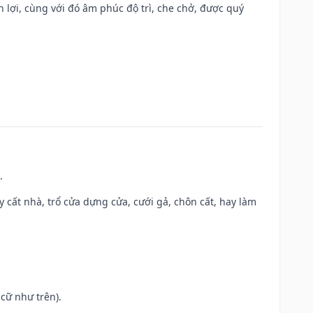
n lợi, cùng với đó âm phúc độ trì, che chở, được quý
.
ây cất nhà, trổ cửa dựng cửa, cưới gả, chôn cất, hay làm
cữ như trên).