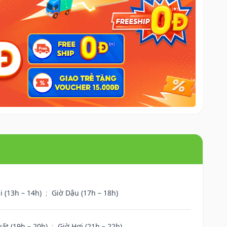
i (13h – 14h)
;
Giờ Dậu (17h – 18h)
uất (19h – 20h)
;
Giờ Hợi (21h – 22h)