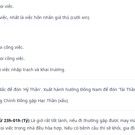
i việc.
việc, nhất là việc hôn nhân giá thú (cưới xin).
i công việc.
ọi công việc.
 việc nhập trạch và khai trương.
ắc để đón 'Hỷ Thần'. Xuất hành hướng Đông Nam để đón 'Tài Thần
g Chính Đông gặp Hạc Thần (xấu)
ừ 23h-01h (Tý)
Là giờ rất tốt lành, nếu đi thường gặp được may mắ
ọi việc trong nhà đều hòa hợp. Nếu có bệnh cầu thì sẽ khỏi, gia 