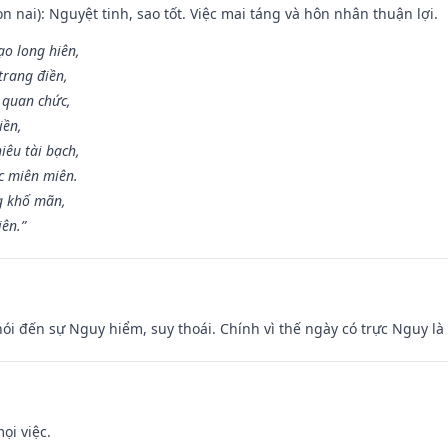
n nai): Nguyệt tinh, sao tốt. Việc mai táng và hôn nhân thuận lợi.
ạo long hiên,
 trang điền,
 quan chức,
iền,
iêu tài bạch,
c miên miên.
g khố mãn,
iên.”
nói đến sự Nguy hiểm, suy thoái. Chính vì thế ngày có trực Nguy l
ọi việc.