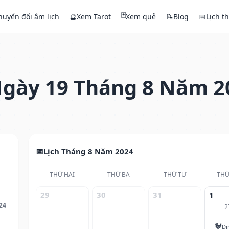
🃏
huyển đổi âm lịch
🔮
Xem Tarot
Xem quẻ
📝
Blog
📅
Lịch t
gày 19 Tháng 8 Năm 2
Lịch Tháng 8 Năm 2024
THỨ HAI
THỨ BA
THỨ TƯ
THỨ
29
30
31
1
24
2
🐓
Đi