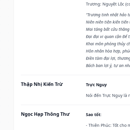
Trương: Nguyệt Lộc (co
“Trương tinh nhật hảo t
Niên niên tiện kiến tiến
Mai táng bất cửu thăng
Đại đại vi quan cận Đế t
Khai môn phóng thủy ch
Hôn nhân hòa hợp, phú
Điền tàm đại lợi, thươn
Bách ban lợi ý, tự an nh
Thập Nhị Kiến Trừ
Trực Nguy
Nói đến Trực Nguy là 
Ngọc Hạp Thông Thư
Sao tốt
:
- Thiên Phúc: Tốt cho m