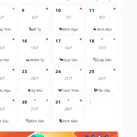
9
10
11
5/7
6/7
7/7
8/7
🐍
🐎
🐐
áp Thìn
Ất Tỵ
Bính Ngọ
Đinh Mùi
⭐
16
17
18
2/7
13/7
14/7
15/7
🐀
🐂
🐅
ân Hợi
Nhâm Tý
Quý Sửu
Giáp Dần
23
24
25
9/7
20/7
21/7
22/7
🐐
🐒
🐓
ậu Ngọ
Kỷ Mùi
Canh Thân
Tân Dậu
⭐
⭐
30
31
1
6/7
27/7
28/7
🐅
🐈
t Sửu
Bính Dần
Đinh Mão