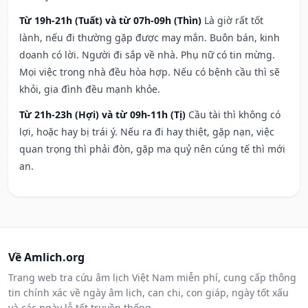
Từ 19h-21h (Tuất) và từ 07h-09h (Thìn)
Là giờ rất tốt
lành, nếu đi thường gặp được may mắn. Buôn bán, kinh
doanh có lời. Người đi sắp về nhà. Phụ nữ có tin mừng.
Mọi việc trong nhà đều hòa hợp. Nếu có bệnh cầu thì sẽ
khỏi, gia đình đều mạnh khỏe.
Từ 21h-23h (Hợi) và từ 09h-11h (Tị)
Cầu tài thì không có
lợi, hoặc hay bị trái ý. Nếu ra đi hay thiệt, gặp nạn, việc
quan trọng thì phải đòn, gặp ma quỷ nên cúng tế thì mới
an.
Về Amlich.org
Trang web tra cứu âm lịch Việt Nam miễn phí, cung cấp thông
tin chính xác về ngày âm lịch, can chi, con giáp, ngày tốt xấu
và các ngày lễ tết truyền thống.