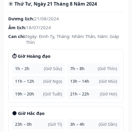
☀️ Thứ Tư, Ngày 21 Tháng 8 Năm 2024
Dương lịch:
21/08/2024
Âm lịch:
18/07/2024
Can chi:
Ngày: Đinh Tỵ, Tháng: Nhâm Thân, Năm: Giáp
Thìn
⏱️ Giờ Hoàng đạo
1h – 2h
(Giờ Sửu)
7h – 8h
(Giờ Thìn)
11h – 12h
(Giờ Ngọ)
13h – 14h
(Giờ Mùi)
19h – 20h
(Giờ Tuất)
21h – 22h
(Giờ Hợi)
🌑 Giờ Hắc đạo
23h – 0h
(Giờ Tí)
3h – 4h
(Giờ Dần)