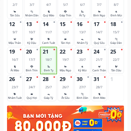
2/7
3/7
4/7
5/7
6/7
7/7
8/7
🐂
🐅
🐈
🐉
🐍
🐎
🐐
Tân Sửu
Nhâm Dần
Quý Mão
Giáp Thìn
Ất Tỵ
Bính Ngọ
Đinh Mùi
12
13
14
15
16
17
18
9/7
10/7
11/7
12/7
13/7
14/7
15/7
🐒
🐓
🐕
🐖
🐀
🐂
🐅
Mậu Thân
Kỷ Dậu
Canh Tuất
Tân Hợi
Nhâm Tý
Quý Sửu
Giáp Dần
19
20
21
22
23
24
25
16/7
17/7
18/7
19/7
20/7
21/7
22/7
🐈
🐉
🐍
🐎
🐐
🐒
🐓
Ất Mão
Bính Thìn
Đinh Tỵ
Mậu Ngọ
Kỷ Mùi
Canh Thân
Tân Dậu
26
27
28
29
30
31
1
23/7
24/7
25/7
26/7
27/7
28/7
🐕
🐖
🐀
🐂
🐅
🐈
Nhâm Tuất
Quý Hợi
Giáp Tý
Ất Sửu
Bính Dần
Đinh Mão