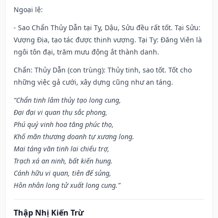
Ngoại lệ
:
- Sao Chẩn Thủy Dẫn tại Tỵ, Dậu, Sửu đều rất tốt. Tại Sửu:
Vượng Địa, tạo tác được thịnh vượng. Tại Tỵ: Đăng Viên là
ngôi tôn đại, trăm mưu động ắt thành danh.
Chẩn: Thủy Dẫn (con trùng): Thủy tinh, sao tốt. Tốt cho
những việc gả cưới, xây dựng cũng như an táng.
“Chẩn tinh lâm thủy tạo long cung,
Đại đại vi quan thụ sắc phong,
Phú quý vinh hoa tăng phúc thọ,
Khố mãn thương doanh tự xương long.
Mai táng văn tinh lai chiếu trợ,
Trạch xá an ninh, bất kiến hung.
Cánh hữu vi quan, tiên đế sủng,
Hôn nhân long tử xuất long cung.”
Thập Nhị Kiến Trừ