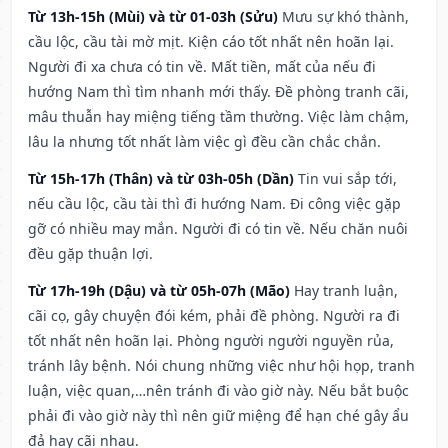
Từ 13h-15h (Mùi) và từ 01-03h (Sửu)
Mưu sự khó thành,
cầu lộc, cầu tài mờ mịt. Kiện cáo tốt nhất nên hoãn lại.
Người đi xa chưa có tin về. Mất tiền, mất của nếu đi
hướng Nam thì tìm nhanh mới thấy. Đề phòng tranh cãi,
mâu thuẫn hay miệng tiếng tầm thường. Việc làm chậm,
lâu la nhưng tốt nhất làm việc gì đều cần chắc chắn.
Từ 15h-17h (Thân) và từ 03h-05h (Dần)
Tin vui sắp tới,
nếu cầu lộc, cầu tài thì đi hướng Nam. Đi công việc gặp
gỡ có nhiều may mắn. Người đi có tin về. Nếu chăn nuôi
đều gặp thuận lợi.
Từ 17h-19h (Dậu) và từ 05h-07h (Mão)
Hay tranh luận,
cãi cọ, gây chuyện đói kém, phải đề phòng. Người ra đi
tốt nhất nên hoãn lại. Phòng người người nguyền rủa,
tránh lây bệnh. Nói chung những việc như hội họp, tranh
luận, việc quan,…nên tránh đi vào giờ này. Nếu bắt buộc
phải đi vào giờ này thì nên giữ miệng để hạn ché gây ẩu
đả hay cãi nhau.