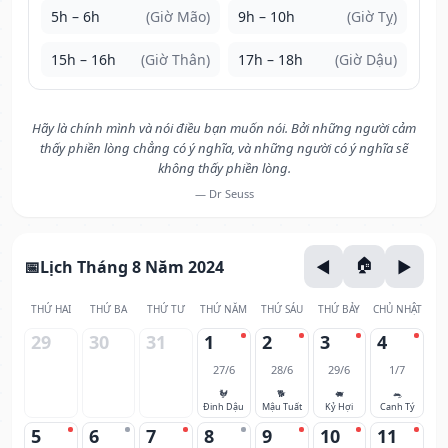
5h – 6h
(Giờ Mão)
9h – 10h
(Giờ Tỵ)
15h – 16h
(Giờ Thân)
17h – 18h
(Giờ Dậu)
Hãy là chính mình và nói điều bạn muốn nói. Bởi những người cảm
thấy phiền lòng chẳng có ý nghĩa, và những người có ý nghĩa sẽ
không thấy phiền lòng.
— Dr Seuss
Lịch Tháng 8 Năm 2024
THỨ HAI
THỨ BA
THỨ TƯ
THỨ NĂM
THỨ SÁU
THỨ BẢY
CHỦ NHẬT
29
30
31
1
2
3
4
27/6
28/6
29/6
1/7
🐓
🐕
🐖
🐀
Đinh Dậu
Mậu Tuất
Kỷ Hợi
Canh Tý
5
6
7
8
9
10
11