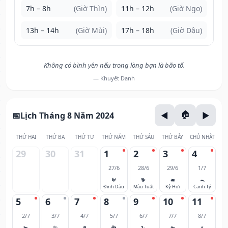
7h – 8h
(Giờ Thìn)
11h – 12h
(Giờ Ngọ)
13h – 14h
(Giờ Mùi)
17h – 18h
(Giờ Dậu)
Không có bình yên nếu trong lòng bạn là bão tố.
— Khuyết Danh
Lịch Tháng 8 Năm 2024
THỨ HAI
THỨ BA
THỨ TƯ
THỨ NĂM
THỨ SÁU
THỨ BẢY
CHỦ NHẬT
29
30
31
1
2
3
4
27/6
28/6
29/6
1/7
🐓
🐕
🐖
🐀
Đinh Dậu
Mậu Tuất
Kỷ Hợi
Canh Tý
5
6
7
8
9
10
11
2/7
3/7
4/7
5/7
6/7
7/7
8/7
🐂
🐅
🐈
🐉
🐍
🐎
🐐