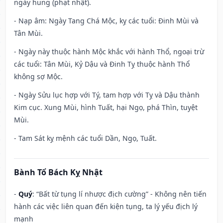
ngày hung (phạt nhật).
- Nạp âm: Ngày Tang Chá Mộc, kỵ các tuổi: Đinh Mùi và
Tân Mùi.
- Ngày này thuộc hành Mộc khắc với hành Thổ, ngoại trừ
các tuổi: Tân Mùi, Kỷ Dậu và Đinh Tỵ thuộc hành Thổ
không sợ Mộc.
- Ngày Sửu lục hợp với Tý, tam hợp với Tỵ và Dậu thành
Kim cục. Xung Mùi, hình Tuất, hại Ngọ, phá Thìn, tuyệt
Mùi.
- Tam Sát kỵ mệnh các tuổi Dần, Ngọ, Tuất.
Bành Tổ Bách Kỵ Nhật
-
Quý
: “Bất từ tụng lí nhược địch cường” - Không nên tiến
hành các việc liên quan đến kiện tụng, ta lý yếu địch lý
mạnh