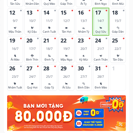
Tân Sửu
Nhâm Dần
Quý Mão
Giáp Thìn
Ất Tỵ
Bính Ngọ
Đinh Mùi
12
13
14
15
16
17
18
9/7
10/7
11/7
12/7
13/7
14/7
15/7
🐒
🐓
🐕
🐖
🐀
🐂
🐅
Mậu Thân
Kỷ Dậu
Canh Tuất
Tân Hợi
Nhâm Tý
Quý Sửu
Giáp Dần
19
20
21
22
23
24
25
16/7
17/7
18/7
19/7
20/7
21/7
22/7
🐈
🐉
🐍
🐎
🐐
🐒
🐓
Ất Mão
Bính Thìn
Đinh Tỵ
Mậu Ngọ
Kỷ Mùi
Canh Thân
Tân Dậu
26
27
28
29
30
31
1
23/7
24/7
25/7
26/7
27/7
28/7
🐕
🐖
🐀
🐂
🐅
🐈
Nhâm Tuất
Quý Hợi
Giáp Tý
Ất Sửu
Bính Dần
Đinh Mão