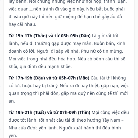
lây bệnh. Nói chung những việc như hội họp, tranh luận,
việc quan,…nên tránh đi vào giờ này. Nếu bắt buộc phải
đi vào giờ này thì nên giữ miệng để hạn ché gây ẩu đả
hay cãi nhau.
Từ 15h-17h (Thân) và từ 03h-05h (Dần)
Là giờ rất tốt
lành, nếu đi thường gặp được may mắn. Buôn bán, kinh
doanh có lời. Người đi sắp về nhà. Phụ nữ có tin mừng.
Mọi việc trong nhà đều hòa hợp. Nếu có bệnh cầu thì sẽ
khỏi, gia đình đều mạnh khỏe.
Từ 17h-19h (Dậu) và từ 05h-07h (Mão)
Cầu tài thì không
có lợi, hoặc hay bị trái ý. Nếu ra đi hay thiệt, gặp nạn, việc
quan trọng thì phải đòn, gặp ma quỷ nên cúng tế thì mới
an.
Từ 19h-21h (Tuất) và từ 07h-09h (Thìn)
Mọi công việc đều
được tốt lành, tốt nhất cầu tài đi theo hướng Tây Nam –
Nhà cửa được yên lành. Người xuất hành thì đều bình
yên.