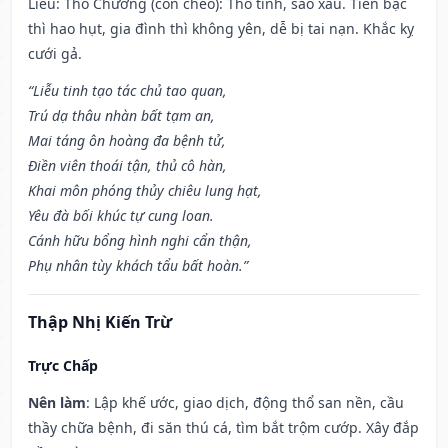
Liễu: Thổ Chướng (con cheo): Thổ tinh, sao xấu. Tiền bạc
thì hao hụt, gia đình thì không yên, dễ bị tai nạn. Khắc kỵ
cưới gả.
“Liễu tinh tạo tác chủ tao quan,
Trú dạ thâu nhàn bất tạm an,
Mai táng ôn hoàng đa bệnh tử,
Điền viên thoái tận, thủ cô hàn,
Khai môn phóng thủy chiêu lung hạt,
Yêu đà bối khúc tự cung loan.
Cánh hữu bổng hình nghi cẩn thận,
Phụ nhân tùy khách tẩu bất hoàn.”
Thập Nhị Kiến Trừ
Trực Chấp
Nên làm
: Lập khế ước, giao dịch, động thổ san nền, cầu
thầy chữa bệnh, đi săn thú cá, tìm bắt trộm cướp. Xây đắp