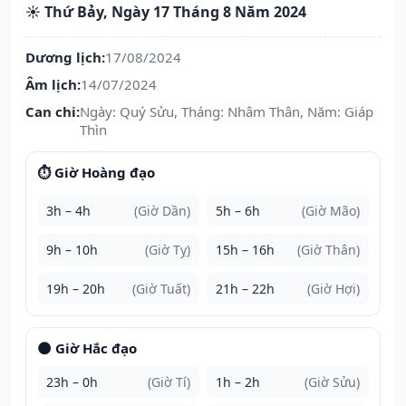
☀️ Thứ Bảy, Ngày 17 Tháng 8 Năm 2024
Dương lịch:
17/08/2024
Âm lịch:
14/07/2024
Can chi:
Ngày: Quý Sửu, Tháng: Nhâm Thân, Năm: Giáp
Thìn
⏱️ Giờ Hoàng đạo
3h – 4h
(Giờ Dần)
5h – 6h
(Giờ Mão)
9h – 10h
(Giờ Tỵ)
15h – 16h
(Giờ Thân)
19h – 20h
(Giờ Tuất)
21h – 22h
(Giờ Hợi)
🌑 Giờ Hắc đạo
23h – 0h
(Giờ Tí)
1h – 2h
(Giờ Sửu)