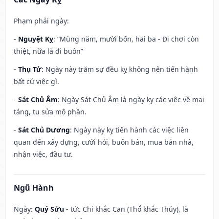
Phạm phải ngày:
-
Nguyệt Kỵ
: “Mùng năm, mười bốn, hai ba - Đi chơi còn
thiệt, nữa là đi buôn”
-
Thụ Tử
: Ngày này trăm sự đều kỵ không nên tiến hành
bất cứ việc gì.
-
Sát Chủ Âm
: Ngày Sát Chủ Âm là ngày kỵ các việc về mai
táng, tu sửa mộ phần.
-
Sát Chủ Dương
: Ngày này kỵ tiến hành các việc liên
quan đến xây dựng, cưới hỏi, buôn bán, mua bán nhà,
nhận việc, đầu tư.
Ngũ Hành
Ngày:
Quý Sửu
- tức Chi khắc Can (Thổ khắc Thủy), là