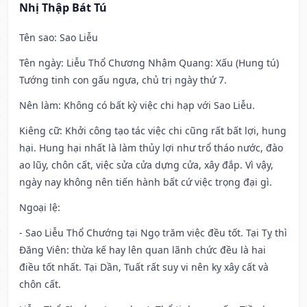
Nhị Thập Bát Tú
Tên sao
: Sao Liễu
Tên ngày
: Liễu Thổ Chương Nhậm Quang: Xấu (Hung tú)
Tướng tinh con gấu ngựa, chủ trị ngày thứ 7.
Nên làm
: Không có bất kỳ việc chi hạp với Sao Liễu.
Kiêng cữ
: Khởi công tạo tác việc chi cũng rất bất lợi, hung
hại. Hung hại nhất là làm thủy lợi như trổ tháo nước, đào
ao lũy, chôn cất, việc sửa cửa dựng cửa, xây đắp. Vì vậy,
ngày nay không nên tiến hành bất cứ việc trọng đại gì.
Ngoại lệ
:
- Sao Liễu Thổ Chướng tại Ngọ trăm việc đều tốt. Tại Tỵ thì
Đăng Viên: thừa kế hay lên quan lãnh chức đều là hai
điều tốt nhất. Tại Dần, Tuất rất suy vi nên kỵ xây cất và
chôn cất.