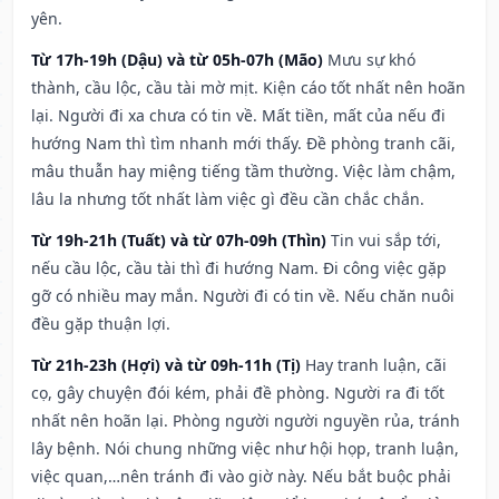
yên.
Từ 17h-19h (Dậu) và từ 05h-07h (Mão)
Mưu sự khó
thành, cầu lộc, cầu tài mờ mịt. Kiện cáo tốt nhất nên hoãn
lại. Người đi xa chưa có tin về. Mất tiền, mất của nếu đi
hướng Nam thì tìm nhanh mới thấy. Đề phòng tranh cãi,
mâu thuẫn hay miệng tiếng tầm thường. Việc làm chậm,
lâu la nhưng tốt nhất làm việc gì đều cần chắc chắn.
Từ 19h-21h (Tuất) và từ 07h-09h (Thìn)
Tin vui sắp tới,
nếu cầu lộc, cầu tài thì đi hướng Nam. Đi công việc gặp
gỡ có nhiều may mắn. Người đi có tin về. Nếu chăn nuôi
đều gặp thuận lợi.
Từ 21h-23h (Hợi) và từ 09h-11h (Tị)
Hay tranh luận, cãi
cọ, gây chuyện đói kém, phải đề phòng. Người ra đi tốt
nhất nên hoãn lại. Phòng người người nguyền rủa, tránh
lây bệnh. Nói chung những việc như hội họp, tranh luận,
việc quan,…nên tránh đi vào giờ này. Nếu bắt buộc phải