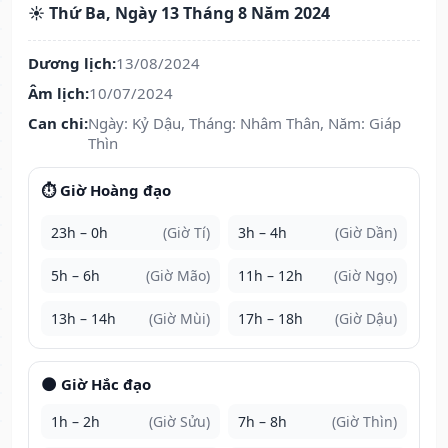
☀️ Thứ Ba, Ngày 13 Tháng 8 Năm 2024
Dương lịch:
13/08/2024
Âm lịch:
10/07/2024
Can chi:
Ngày: Kỷ Dậu, Tháng: Nhâm Thân, Năm: Giáp
Thìn
⏱️ Giờ Hoàng đạo
23h – 0h
(Giờ Tí)
3h – 4h
(Giờ Dần)
5h – 6h
(Giờ Mão)
11h – 12h
(Giờ Ngọ)
13h – 14h
(Giờ Mùi)
17h – 18h
(Giờ Dậu)
🌑 Giờ Hắc đạo
1h – 2h
(Giờ Sửu)
7h – 8h
(Giờ Thìn)