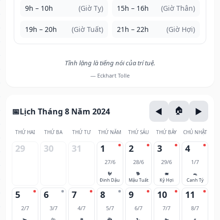
9h – 10h
(Giờ Tỵ)
15h – 16h
(Giờ Thân)
19h – 20h
(Giờ Tuất)
21h – 22h
(Giờ Hợi)
Tĩnh lặng là tiếng nói của trí tuệ.
— Eckhart Tolle
Lịch Tháng 8 Năm 2024
THỨ HAI
THỨ BA
THỨ TƯ
THỨ NĂM
THỨ SÁU
THỨ BẢY
CHỦ NHẬT
29
30
31
1
2
3
4
27/6
28/6
29/6
1/7
🐓
🐕
🐖
🐀
Đinh Dậu
Mậu Tuất
Kỷ Hợi
Canh Tý
5
6
7
8
9
10
11
2/7
3/7
4/7
5/7
6/7
7/7
8/7
🐂
🐅
🐈
🐉
🐍
🐎
🐐