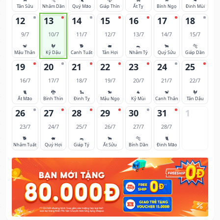
Tân Sửu
Nhâm Dần
Quý Mão
Giáp Thìn
Ất Tỵ
Bính Ngọ
Đinh Mùi
12
13
14
15
16
17
18
9/7
10/7
11/7
12/7
13/7
14/7
15/7
🐒
🐓
🐕
🐖
🐀
🐂
🐅
Mậu Thân
Kỷ Dậu
Canh Tuất
Tân Hợi
Nhâm Tý
Quý Sửu
Giáp Dần
19
20
21
22
23
24
25
16/7
17/7
18/7
19/7
20/7
21/7
22/7
🐈
🐉
🐍
🐎
🐐
🐒
🐓
Ất Mão
Bính Thìn
Đinh Tỵ
Mậu Ngọ
Kỷ Mùi
Canh Thân
Tân Dậu
26
27
28
29
30
31
1
23/7
24/7
25/7
26/7
27/7
28/7
🐕
🐖
🐀
🐂
🐅
🐈
Nhâm Tuất
Quý Hợi
Giáp Tý
Ất Sửu
Bính Dần
Đinh Mão