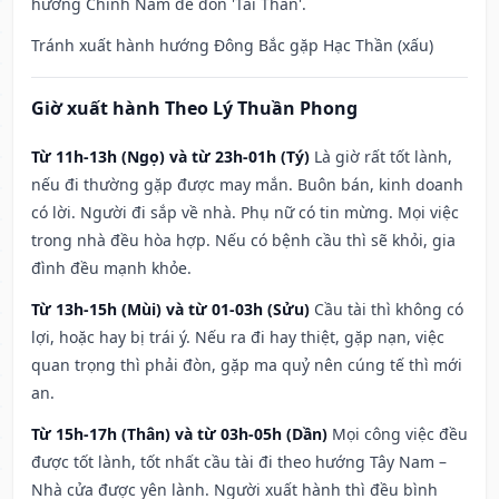
hướng Chính Nam để đón 'Tài Thần'.
Tránh xuất hành hướng Đông Bắc gặp Hạc Thần (xấu)
Giờ xuất hành Theo Lý Thuần Phong
Từ 11h-13h (Ngọ) và từ 23h-01h (Tý)
Là giờ rất tốt lành,
nếu đi thường gặp được may mắn. Buôn bán, kinh doanh
có lời. Người đi sắp về nhà. Phụ nữ có tin mừng. Mọi việc
trong nhà đều hòa hợp. Nếu có bệnh cầu thì sẽ khỏi, gia
đình đều mạnh khỏe.
Từ 13h-15h (Mùi) và từ 01-03h (Sửu)
Cầu tài thì không có
lợi, hoặc hay bị trái ý. Nếu ra đi hay thiệt, gặp nạn, việc
quan trọng thì phải đòn, gặp ma quỷ nên cúng tế thì mới
an.
Từ 15h-17h (Thân) và từ 03h-05h (Dần)
Mọi công việc đều
được tốt lành, tốt nhất cầu tài đi theo hướng Tây Nam –
Nhà cửa được yên lành. Người xuất hành thì đều bình