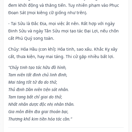
đem khởi động và thăng tiến. Tuy nhiên phạm vào Phục
Đoạn Sát (mọi kiêng cữ giống như trên).
- Tại Sửu là Đắc Địa, mọi việc ắt nên. Rất hợp với ngày
Đinh Sửu và ngày Tân Sửu mọi tạo tác Đại Lợi, nếu chôn
cất Phú Quý song toàn.
Chủy: Hỏa Hầu (con khỉ): Hỏa tinh, sao xấu. Khắc Kỵ xây
cất, thưa kiện, hay mai táng. Thi cử gặp nhiều bất lợi.
“Chủy tinh tạo tác hữu đồ hình,
Tam niên tất đinh chủ linh đinh,
Mai táng tốt tử đa do thử,
Thủ định Dần niên tiện sát nhân.
Tam tang bất chỉ giai do thử,
Nhất nhân dược độc nhị nhân thân.
Gia môn điền địa giai thoán bại,
Thương khố kim tiền hóa tác cần.”