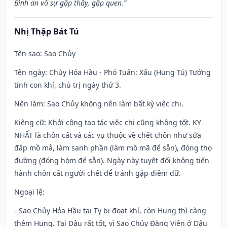
Bình an vô sự gặp thầy, gặp quen.”
Nhị Thập Bát Tú
Tên sao
: Sao Chủy
Tên ngày
: Chủy Hỏa Hầu - Phó Tuấn: Xấu (Hung Tú) Tướng
tinh con khỉ, chủ trị ngày thứ 3.
Nên làm
: Sao Chủy không nên làm bất kỳ việc chi.
Kiêng cữ
: Khởi công tạo tác việc chi cũng không tốt. KỴ
NHẤT là chôn cất và các vụ thuộc về chết chôn như sửa
đắp mồ mả, làm sanh phần (làm mồ mã để sẵn), đóng thọ
đường (đóng hòm để sẵn). Ngày này tuyệt đối không tiến
hành chôn cất người chết để tránh gặp điềm dữ.
Ngoại lệ
:
- Sao Chủy Hỏa Hầu tại Tỵ bị đoạt khí, còn Hung thì càng
thêm Hung. Tại Dậu rất tốt, vì Sao Chủy Đăng Viên ở Dậu