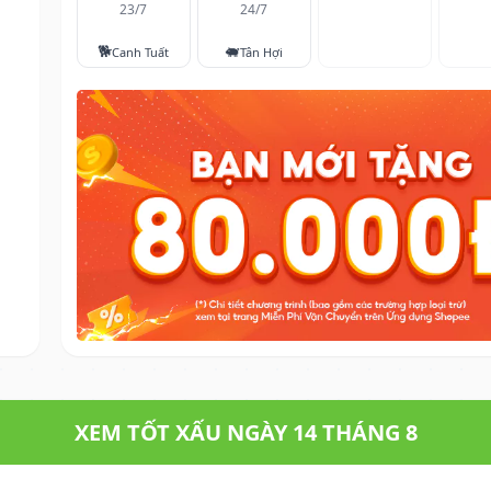
23/7
24/7
🐕
🐖
Canh Tuất
Tân Hợi
XEM TỐT XẤU NGÀY 14 THÁNG 8