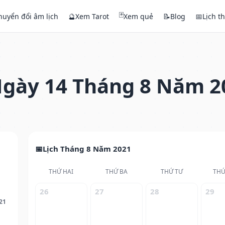
🃏
huyển đổi âm lịch
🔮
Xem Tarot
Xem quẻ
📝
Blog
📅
Lịch t
gày 14 Tháng 8 Năm 2
Lịch Tháng 8 Năm 2021
THỨ HAI
THỨ BA
THỨ TƯ
THỨ
26
27
28
29
21