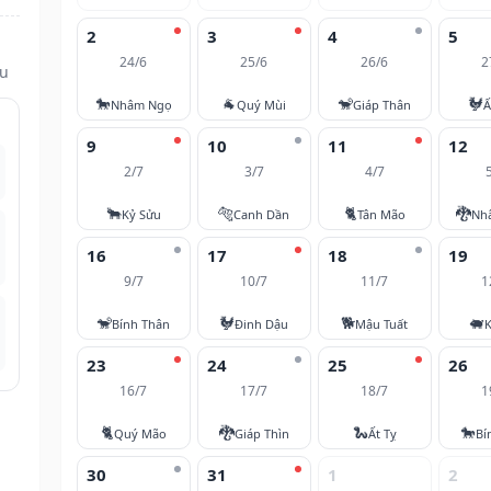
2
3
4
5
24/6
25/6
26/6
2
ửu
🐎
🐐
🐒
🐓
Nhâm Ngọ
Quý Mùi
Giáp Thân
Ấ
9
10
11
12
2/7
3/7
4/7
🐂
🐅
🐈
🐉
Kỷ Sửu
Canh Dần
Tân Mão
Nh
16
17
18
19
9/7
10/7
11/7
1
🐒
🐓
🐕
🐖
Bính Thân
Đinh Dậu
Mậu Tuất
K
23
24
25
26
16/7
17/7
18/7
1
🐈
🐉
🐍
🐎
Quý Mão
Giáp Thìn
Ất Tỵ
Bí
30
31
1
2