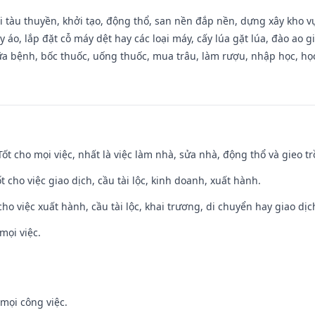
đi tàu thuyền, khởi tạo, động thổ, san nền đắp nền, dựng xây kho
 áo, lắp đặt cỗ máy dệt hay các loại máy, cấy lúa gặt lúa, đào ao 
a bệnh, bốc thuốc, uống thuốc, mua trâu, làm rượu, nhập học, học 
 Tốt cho mọi việc, nhất là việc làm nhà, sửa nhà, động thổ và gieo tr
t cho việc giao dịch, cầu tài lộc, kinh doanh, xuất hành.
cho việc xuất hành, cầu tài lộc, khai trương, di chuyển hay giao dịc
mọi việc.
mọi công việc.