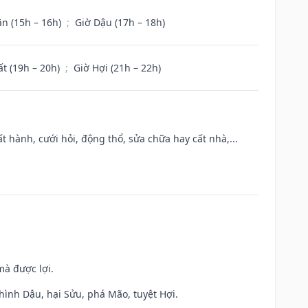
ân (15h – 16h)
;
Giờ Dậu (17h – 18h)
ất (19h – 20h)
;
Giờ Hợi (21h – 22h)
t hành, cưới hỏi, động thổ, sửa chữa hay cất nhà,...
mà được lợi.
hình Dậu, hại Sửu, phá Mão, tuyệt Hợi.