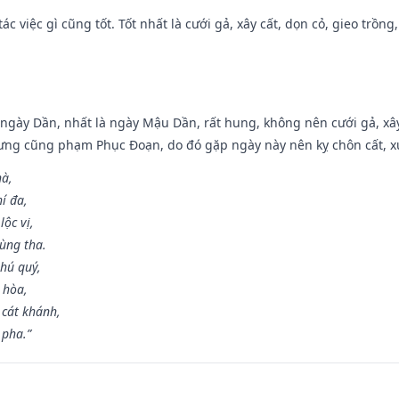
tác việc gì cũng tốt. Tốt nhất là cưới gả, xây cất, dọn cỏ, gieo trồng,
ại ngày Dần, nhất là ngày Mậu Dần, rất hung, không nên cưới gả, x
ưng cũng phạm Phục Đoạn, do đó gặp ngày này nên kỵ chôn cất, xuấ
hà,
í đa,
ộc vị,
ùng tha.
hú quý,
 hòa,
 cát khánh,
 pha.”