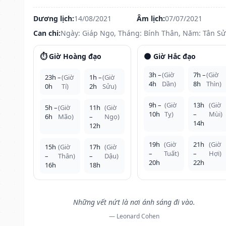
Dương lịch:
14/08/2021
Âm lịch:
07/07/2021
Can chi:
Ngày: Giáp Ngọ, Tháng: Bính Thân, Năm: Tân S
⏱️ Giờ Hoàng đạo
🌑 Giờ Hắc đạo
3h –
(Giờ
7h –
(Giờ
23h –
(Giờ
1h –
(Giờ
4h
Dần)
8h
Thìn)
0h
Tí)
2h
Sửu)
9h –
(Giờ
13h
(Giờ
5h –
(Giờ
11h
(Giờ
10h
Tỵ)
–
Mùi)
6h
Mão)
–
Ngọ)
14h
12h
19h
(Giờ
21h
(Giờ
15h
(Giờ
17h
(Giờ
–
Tuất)
–
Hợi)
–
Thân)
–
Dậu)
20h
22h
16h
18h
Những vết nứt là nơi ánh sáng đi vào.
— Leonard Cohen