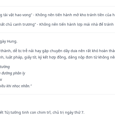
ng tài vật hao vong” - Không nên tiến hành mở kho tránh tiền của 
 thất chủ canh trương” - Không nên tiến hành lợp mái nhà để tránh 
ngày Hung.
 thành, dễ bị trễ nải hay gặp chuyện dây dưa nên rất khó hoàn th
ính, luật pháp, giấy tờ, ký kết hợp đồng, dâng nộp đơn từ không nên
 tường
a đường phân ly
hi
iều khi nhọc nhằn.”
Kiết Tú) tướng tinh con chim trĩ, chủ trị ngày thứ 7.