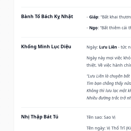
Bành Tổ Bách Kỵ Nhật
-
Giáp
: “Bất khai thươ
-
Ngọ
: “Bất thiêm cái
Khổng Minh Lục Diệu
Ngày:
Lưu Liên
- tức 
Ngày này mọi việc khó
thiệt. Về việc hành ch
“Lưu Liên là chuyện bất
Tìm bạn chẳng thấy nử
Không thì lưu lạc một k
Nhiều đường trắc trở nh
Nhị Thập Bát Tú
Tên sao
: Sao Vị
Tên ngày
: Vị Thổ Trĩ (