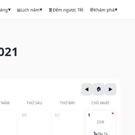
háng
📖
Lịch năm
🧧
Đếm ngược Tết
🧭
Khám phá
▼
▼
▼
021
 NĂM
THỨ SÁU
THỨ BẢY
CHỦ NHẬT
30
31
1
23/6
🐍
Tân Tỵ