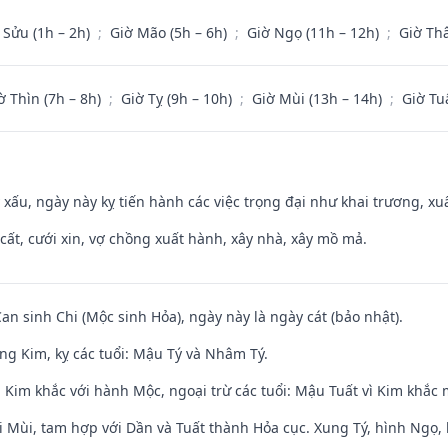
 Sửu (1h – 2h)
;
Giờ Mão (5h – 6h)
;
Giờ Ngọ (11h – 12h)
;
Giờ Th
ờ Thìn (7h – 8h)
;
Giờ Tỵ (9h – 10h)
;
Giờ Mùi (13h – 14h)
;
Giờ Tu
y xấu, ngày này kỵ tiến hành các việc trọng đại như khai trương, xuấ
 cất, cưới xin, vợ chồng xuất hành, xây nhà, xây mồ mả.
Can sinh Chi (Mộc sinh Hỏa), ngày này là ngày cát (bảo nhật).
ng Kim, kỵ các tuổi: Mậu Tý và Nhâm Tý.
 Kim khắc với hành Mộc, ngoại trừ các tuổi: Mậu Tuất vì Kim khắc 
i Mùi, tam hợp với Dần và Tuất thành Hỏa cục. Xung Tý, hình Ngọ, 