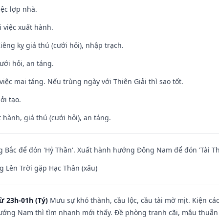
iệc lợp nhà.
i việc xuất hành.
Kiêng kỵ giá thú (cưới hỏi), nhập trạch.
ưới hỏi, an táng.
việc mai táng. Nếu trùng ngày với Thiên Giải thì sao tốt.
ởi tạo.
 hành, giá thú (cưới hỏi), an táng.
 Bắc để đón 'Hỷ Thần'. Xuất hành hướng Đông Nam để đón 'Tài Th
 Lên Trời gặp Hạc Thần (xấu)
ừ 23h-01h (Tý)
Mưu sự khó thành, cầu lộc, cầu tài mờ mịt. Kiện cáo
hướng Nam thì tìm nhanh mới thấy. Đề phòng tranh cãi, mâu thuẫn