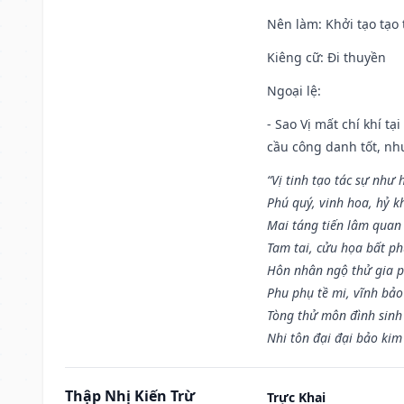
Nên làm
: Khởi tạo tạo 
Kiêng cữ
: Đi thuyền
Ngoại lệ
:
- Sao Vị mất chí khí t
cầu công danh tốt, nh
“Vị tinh tạo tác sự như 
Phú quý, vinh hoa, hỷ kh
Mai táng tiến lâm quan l
Tam tai, cửu họa bất ph
Hôn nhân ngộ thử gia p
Phu phụ tề mi, vĩnh bảo
Tòng thử môn đình sinh
Nhi tôn đại đại bảo kim
Thập Nhị Kiến Trừ
Trực Khai