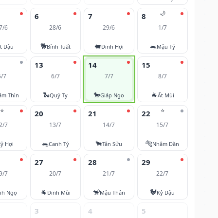
🌙
6
7
8
7/6
28/6
29/6
1/7
🐕
🐖
🐀
t Dậu
Bính Tuất
Đinh Hợi
Mậu Tý
13
14
15
5/7
6/7
7/7
8/7
🐍
🐎
🐐
âm Thìn
Quý Tỵ
Giáp Ngọ
Ất Mùi
⭐
⭐
20
21
22
2/7
13/7
14/7
15/7
🐀
🐂
🐅
ỷ Hợi
Canh Tý
Tân Sửu
Nhâm Dần
27
28
29
9/7
20/7
21/7
22/7
🐐
🐒
🐓
nh Ngọ
Đinh Mùi
Mậu Thân
Kỷ Dậu
3
4
5