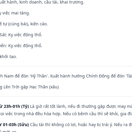
uất hành, kinh doanh, cầu tài, khai trương.
 việc mai táng.
tế tự (cúng bái), kiện cáo.
át: Kỵ việc động thổ.
ển: Kỵ việc động thổ.
khởi tạo.
h Nam để đón 'Hỷ Thần'. Xuất hành hướng Chính Đông để đón 'Tài
 Lên Trời gặp Hạc Thần (xấu)
ừ 23h-01h (Tý)
Là giờ rất tốt lành, nếu đi thường gặp được may mắ
ọi việc trong nhà đều hòa hợp. Nếu có bệnh cầu thì sẽ khỏi, gia 
ừ 01-03h (Sửu)
Cầu tài thì không có lợi, hoặc hay bị trái ý. Nếu ra 
ì mới an.