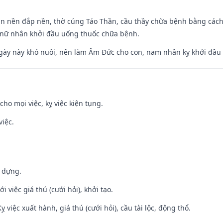
an nền đắp nền, thờ cúng Táo Thần, cầu thầy chữa bệnh bằng cách
 nữ nhân khởi đầu uống thuốc chữa bệnh.
gày này khó nuôi, nên làm Âm Đức cho con, nam nhân kỵ khởi đầu
cho mọi việc, kỵ việc kiện tụng.
việc.
y dựng.
i việc giá thú (cưới hỏi), khởi tạo.
ỵ việc xuất hành, giá thú (cưới hỏi), cầu tài lộc, động thổ.