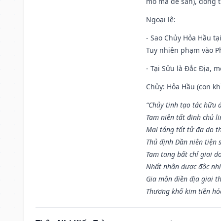
mồ mã để sẵn), đóng t
Ngoại lệ
:
- Sao Chủy Hỏa Hầu tại
Tuy nhiên phạm vào Ph
- Tại Sửu là Đắc Địa, 
Chủy: Hỏa Hầu (con khỉ
“Chủy tinh tạo tác hữu 
Tam niên tất đinh chủ li
Mai táng tốt tử đa do t
Thủ định Dần niên tiện 
Tam tang bất chỉ giai d
Nhất nhân dược độc nhị
Gia môn điền địa giai t
Thương khố kim tiền hóa