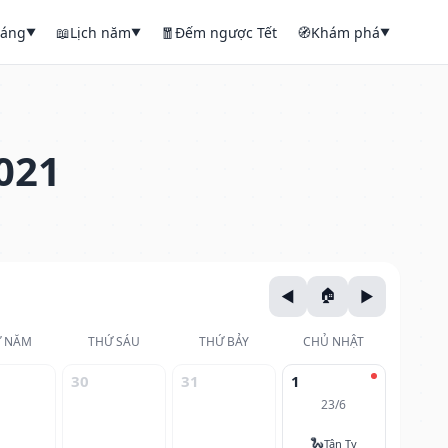
háng
📖
Lịch năm
🧧
Đếm ngược Tết
🧭
Khám phá
▼
▼
▼
021
 NĂM
THỨ SÁU
THỨ BẢY
CHỦ NHẬT
30
31
1
23/6
🐍
Tân Tỵ