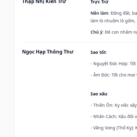
Thập Nhị Kiến Trừ
Trực Trừ
Nên làm
: Động đất, b
làm lò nhuộm lò gốm,
Chú ý
: Đẻ con nhằm n
Ngọc Hạp Thông Thư
Sao tốt
:
- Nguyệt Đức Hợp: Tốt 
- Âm Đức: Tốt cho mọi 
Sao xấu
:
- Thiên Ôn: Kỵ việc xâ
- Nhân Cách: Xấu đối vớ
- Vãng Vong (Thổ Kỵ): K