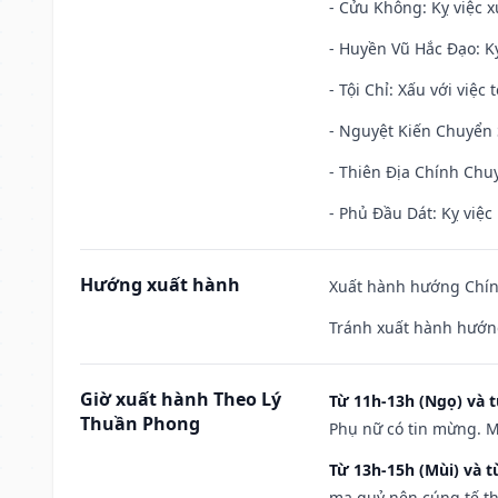
- Cửu Không: Kỵ việc x
- Huyền Vũ Hắc Đạo: Kỵ
- Tội Chỉ: Xấu với việc 
- Nguyệt Kiến Chuyển S
- Thiên Địa Chính Chuy
- Phủ Đầu Dát: Kỵ việc 
Hướng xuất hành
Xuất hành hướng Chín
Tránh xuất hành hướng
Giờ xuất hành Theo Lý
Từ 11h-13h (Ngọ) và t
Thuần Phong
Phụ nữ có tin mừng. M
Từ 13h-15h (Mùi) và t
ma quỷ nên cúng tế th