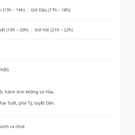
i (13h – 14h)
;
Giờ Dậu (17h – 18h)
uất (19h – 20h)
;
Giờ Hợi (21h – 22h)
hật).
uộc hành Kim không sợ Hỏa.
ại Tuất, phá Tý, tuyệt Dần.
 sinh ra nhọt