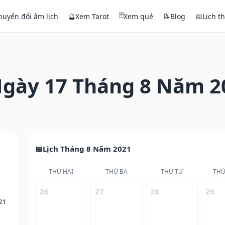
🃏
huyển đổi âm lịch
🔮
Xem Tarot
Xem quẻ
📝
Blog
📅
Lịch t
gày 17 Tháng 8 Năm 2
Lịch Tháng 8 Năm 2021
THỨ HAI
THỨ BA
THỨ TƯ
THỨ
26
27
28
29
21