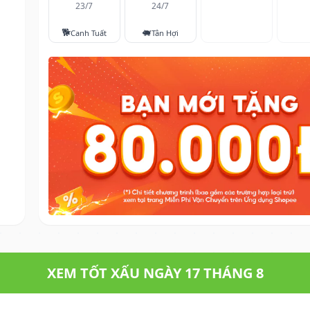
23/7
24/7
🐕
🐖
Canh Tuất
Tân Hợi
XEM TỐT XẤU NGÀY 17 THÁNG 8