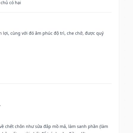
 chủ có hại
n lợi, cùng với đó âm phúc độ trì, che chở, được quý
.
ộc về chết chôn như sửa đắp mồ mả, làm sanh phần (làm