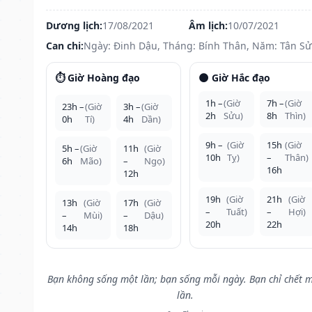
Dương lịch:
17/08/2021
Âm lịch:
10/07/2021
Can chi:
Ngày: Đinh Dậu, Tháng: Bính Thân, Năm: Tân S
⏱️ Giờ Hoàng đạo
🌑 Giờ Hắc đạo
1h –
(Giờ
7h –
(Giờ
23h –
(Giờ
3h –
(Giờ
2h
Sửu)
8h
Thìn)
0h
Tí)
4h
Dần)
9h –
(Giờ
15h
(Giờ
5h –
(Giờ
11h
(Giờ
10h
Tỵ)
–
Thân)
6h
Mão)
–
Ngọ)
16h
12h
19h
(Giờ
21h
(Giờ
13h
(Giờ
17h
(Giờ
–
Tuất)
–
Hợi)
–
Mùi)
–
Dậu)
20h
22h
14h
18h
Bạn không sống một lần; bạn sống mỗi ngày. Bạn chỉ chết 
lần.