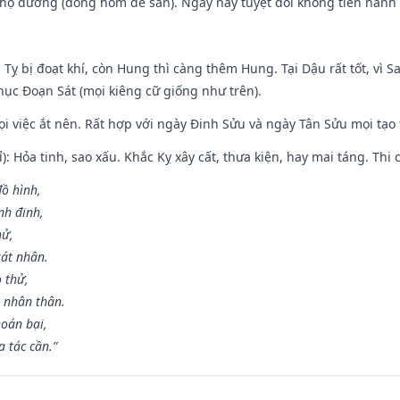
họ đường (đóng hòm để sẵn). Ngày này tuyệt đối không tiến hành 
 Tỵ bị đoạt khí, còn Hung thì càng thêm Hung. Tại Dậu rất tốt, vì
ục Đoạn Sát (mọi kiêng cữ giống như trên).
mọi việc ắt nên. Rất hợp với ngày Đinh Sửu và ngày Tân Sửu mọi tạo
): Hỏa tinh, sao xấu. Khắc Kỵ xây cất, thưa kiện, hay mai táng. Thi 
đồ hình,
nh đinh,
hử,
sát nhân.
o thử,
 nhân thân.
hoán bại,
 tác cần.”