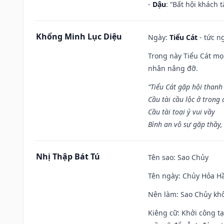
-
Dậu
: “Bất hội khách
Khổng Minh Lục Diệu
Ngày:
Tiểu Cát
- tức n
Trong này Tiểu Cát mọi
nhân nâng đỡ.
“Tiểu Cát gặp hội thanh
Cầu tài cầu lộc ở trong
Cầu tài toại ý vui vầy
Bình an vô sự gặp thầy,
Nhị Thập Bát Tú
Tên sao
: Sao Chủy
Tên ngày
: Chủy Hỏa Hầ
Nên làm
: Sao Chủy khô
Kiêng cữ
: Khởi công t