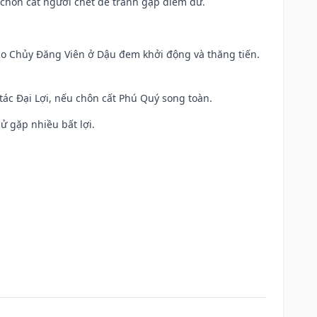
chôn cất người chết để tránh gặp điềm dữ.
 Sao Chủy Đăng Viên ở Dậu đem khởi động và thăng tiến.
 tác Đại Lợi, nếu chôn cất Phú Quý song toàn.
cử gặp nhiều bất lợi.