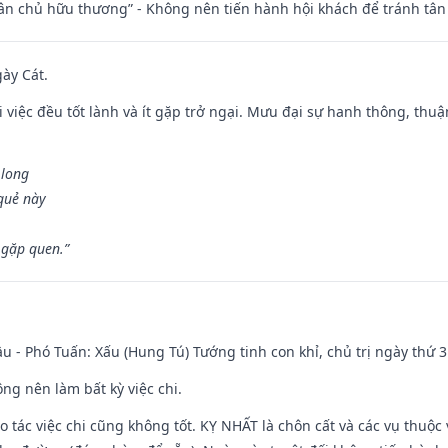
 tân chủ hữu thương” - Không nên tiến hành hội khách để tránh tân
gày Cát.
 việc đều tốt lành và ít gặp trở ngại. Mưu đại sự hanh thông, thuậ
 long
 quẻ này
 gặp quen.”
u - Phó Tuấn: Xấu (Hung Tú) Tướng tinh con khỉ, chủ trị ngày thứ 3
ng nên làm bất kỳ việc chi.
ạo tác việc chi cũng không tốt. KỴ NHẤT là chôn cất và các vụ thu