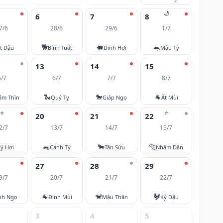
🌙
6
7
8
7/6
28/6
29/6
1/7
🐕
🐖
🐀
t Dậu
Bính Tuất
Đinh Hợi
Mậu Tý
13
14
15
5/7
6/7
7/7
8/7
🐍
🐎
🐐
âm Thìn
Quý Tỵ
Giáp Ngọ
Ất Mùi
⭐
⭐
20
21
22
2/7
13/7
14/7
15/7
🐀
🐂
🐅
ỷ Hợi
Canh Tý
Tân Sửu
Nhâm Dần
27
28
29
9/7
20/7
21/7
22/7
🐐
🐒
🐓
nh Ngọ
Đinh Mùi
Mậu Thân
Kỷ Dậu
3
4
5