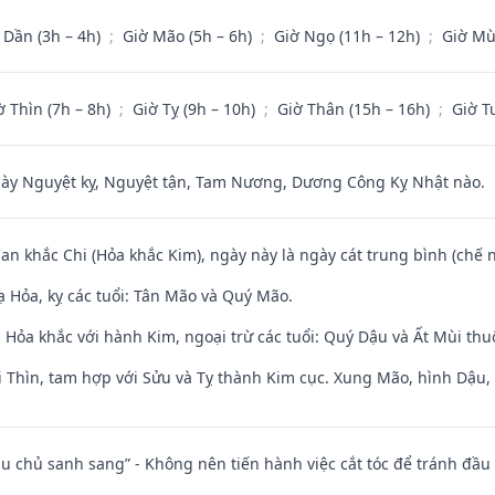
 Dần (3h – 4h)
;
Giờ Mão (5h – 6h)
;
Giờ Ngọ (11h – 12h)
;
Giờ Mù
ờ Thìn (7h – 8h)
;
Giờ Tỵ (9h – 10h)
;
Giờ Thân (15h – 16h)
;
Giờ T
 Nguyệt kỵ, Nguyệt tận, Tam Nương, Dương Công Kỵ Nhật nào.
Can khắc Chi (Hỏa khắc Kim), ngày này là ngày cát trung bình (chế n
 Hỏa, kỵ các tuổi: Tân Mão và Quý Mão.
 Hỏa khắc với hành Kim, ngoại trừ các tuổi: Quý Dậu và Ất Mùi th
 Thìn, tam hợp với Sửu và Tỵ thành Kim cục. Xung Mão, hình Dậu, h
ầu chủ sanh sang” - Không nên tiến hành việc cắt tóc để tránh đầu