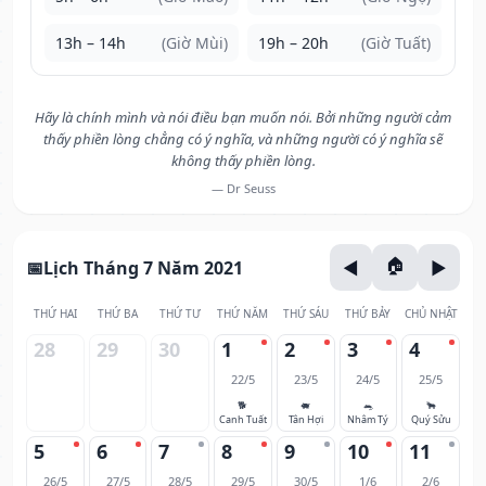
13h – 14h
(Giờ Mùi)
19h – 20h
(Giờ Tuất)
Hãy là chính mình và nói điều bạn muốn nói. Bởi những người cảm
thấy phiền lòng chẳng có ý nghĩa, và những người có ý nghĩa sẽ
không thấy phiền lòng.
— Dr Seuss
Lịch Tháng 7 Năm 2021
THỨ HAI
THỨ BA
THỨ TƯ
THỨ NĂM
THỨ SÁU
THỨ BẢY
CHỦ NHẬT
28
29
30
1
2
3
4
22/5
23/5
24/5
25/5
🐕
🐖
🐀
🐂
Canh Tuất
Tân Hợi
Nhâm Tý
Quý Sửu
5
6
7
8
9
10
11
26/5
27/5
28/5
29/5
30/5
1/6
2/6