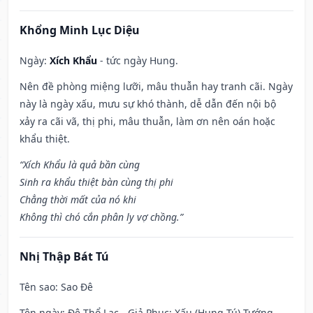
Khổng Minh Lục Diệu
Ngày:
Xích Khẩu
- tức ngày Hung.
Nên đề phòng miệng lưỡi, mâu thuẫn hay tranh cãi. Ngày
này là ngày xấu, mưu sự khó thành, dễ dẫn đến nội bộ
xảy ra cãi vã, thị phi, mâu thuẫn, làm ơn nên oán hoặc
khẩu thiệt.
“Xích Khẩu là quả bần cùng
Sinh ra khẩu thiệt bàn cùng thị phi
Chẳng thời mất của nó khi
Không thì chó cắn phân ly vợ chồng.”
Nhị Thập Bát Tú
Tên sao
: Sao Đê
Tên ngày
: Đê Thổ Lạc - Giả Phục: Xấu (Hung Tú) Tướng