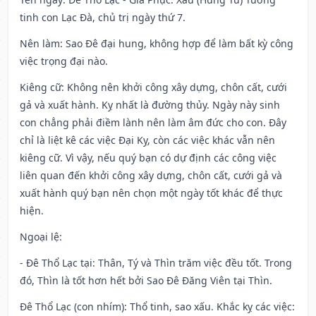
tinh con Lạc Đà, chủ trị ngày thứ 7.
Nên làm
: Sao Đê đại hung, không hợp để làm bất kỳ công
việc trọng đại nào.
Kiêng cữ
: Không nên khởi công xây dựng, chôn cất, cưới
gả và xuất hành. Kỵ nhất là đường thủy. Ngày này sinh
con chẳng phải điềm lành nên làm âm đức cho con. Đây
chỉ là liệt kê các việc Đại Kỵ, còn các việc khác vẫn nên
kiêng cữ. Vì vậy, nếu quý bạn có dự định các công việc
liên quan đến khởi công xây dựng, chôn cất, cưới gả và
xuất hành quý bạn nên chọn một ngày tốt khác để thực
hiện.
Ngoại lệ
:
- Đê Thổ Lạc tại: Thân, Tý và Thìn trăm việc đều tốt. Trong
đó, Thìn là tốt hơn hết bởi Sao Đê Đăng Viên tại Thìn.
Đê Thổ Lạc (con nhím): Thổ tinh, sao xấu. Khắc kỵ các việc: