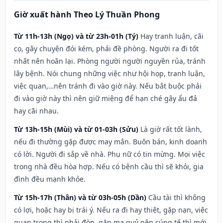
Giờ xuất hành Theo Lý Thuần Phong
Từ 11h-13h (Ngọ) và từ 23h-01h (Tý)
Hay tranh luận, cãi
cọ, gây chuyện đói kém, phải đề phòng. Người ra đi tốt
nhất nên hoãn lại. Phòng người người nguyền rủa, tránh
lây bệnh. Nói chung những việc như hội họp, tranh luận,
việc quan,…nên tránh đi vào giờ này. Nếu bắt buộc phải
đi vào giờ này thì nên giữ miệng để hạn ché gây ẩu đả
hay cãi nhau.
Từ 13h-15h (Mùi) và từ 01-03h (Sửu)
Là giờ rất tốt lành,
nếu đi thường gặp được may mắn. Buôn bán, kinh doanh
có lời. Người đi sắp về nhà. Phụ nữ có tin mừng. Mọi việc
trong nhà đều hòa hợp. Nếu có bệnh cầu thì sẽ khỏi, gia
đình đều mạnh khỏe.
Từ 15h-17h (Thân) và từ 03h-05h (Dần)
Cầu tài thì không
có lợi, hoặc hay bị trái ý. Nếu ra đi hay thiệt, gặp nạn, việc
quan trọng thì phải đòn, gặp ma quỷ nên cúng tế thì mới