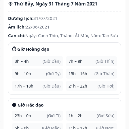
☀️ Thứ Bảy, Ngày 31 Tháng 7 Năm 2021
Dương lịch:
31/07/2021
Âm lịch:
22/06/2021
Can chi:
Ngày: Canh Thìn, Tháng: Ất Mùi, Năm: Tân Sửu
⏱️ Giờ Hoàng đạo
3h – 4h
(Giờ Dần)
7h – 8h
(Giờ Thìn)
9h – 10h
(Giờ Tỵ)
15h – 16h
(Giờ Thân)
17h – 18h
(Giờ Dậu)
21h – 22h
(Giờ Hợi)
🌑 Giờ Hắc đạo
23h – 0h
(Giờ Tí)
1h – 2h
(Giờ Sửu)
5h – 6h
(Giờ Mão)
11h – 12h
(Giờ Ngọ)