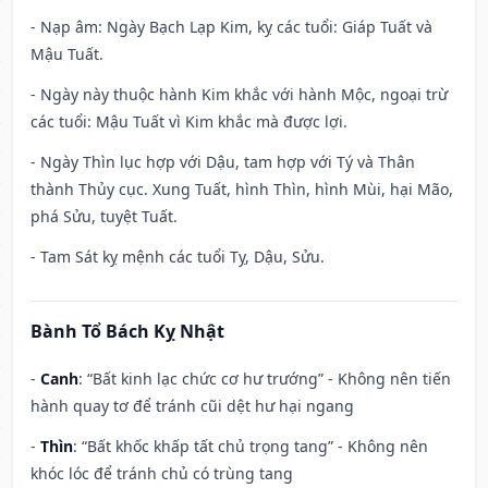
- Nạp âm: Ngày Bạch Lạp Kim, kỵ các tuổi: Giáp Tuất và
Mậu Tuất.
- Ngày này thuộc hành Kim khắc với hành Mộc, ngoại trừ
các tuổi: Mậu Tuất vì Kim khắc mà được lợi.
- Ngày Thìn lục hợp với Dậu, tam hợp với Tý và Thân
thành Thủy cục. Xung Tuất, hình Thìn, hình Mùi, hại Mão,
phá Sửu, tuyệt Tuất.
- Tam Sát kỵ mệnh các tuổi Tỵ, Dậu, Sửu.
Bành Tổ Bách Kỵ Nhật
-
Canh
: “Bất kinh lạc chức cơ hư trướng” - Không nên tiến
hành quay tơ để tránh cũi dệt hư hại ngang
-
Thìn
: “Bất khốc khấp tất chủ trọng tang” - Không nên
khóc lóc để tránh chủ có trùng tang