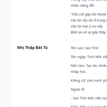
nhân nâng đỡ.
“Tiểu Cát gặp hội thanh
Cầu tài cầu lộc ở trong
Cầu tài toại ý vui vầy
Bình an vô sự gặp thầy,
Nhị Thập Bát Tú
Tên sao
: Sao Tỉnh
Tên ngày
: Tỉnh Mộc Hã
Nên làm
: Tạo tác nhi
nhập học.
Kiêng cữ
: Làm sanh p
Ngoại lệ
:
- Sao Tỉnh Mộc Hãn tại
Tỉnh: Mộc Can (con chi