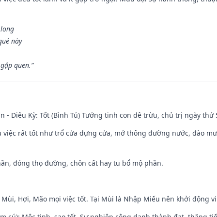
 long
 quẻ này
 gặp quen.”
n - Diêu Kỳ: Tốt (Bình Tú) Tướng tinh con dê trừu, chủ trị ngày thứ 
ều việc rất tốt như trổ cửa dựng cửa, mở thông đường nước, đào m
hần, đóng thọ đường, chôn cất hay tu bổ mộ phần.
 Mùi, Hợi, Mão mọi việc tốt. Tại Mùi là Nhập Miếu nên khởi động 
m cú): Mộc tinh, sao tốt. Sự nghiệp công danh thành đạt, thăng tiến