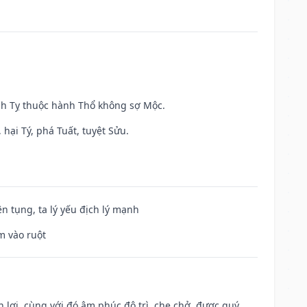
inh Tỵ thuộc hành Thổ không sợ Mộc.
hại Tý, phá Tuất, tuyệt Sửu.
ện tụng, ta lý yếu địch lý mạnh
m vào ruột
n lợi, cùng với đó âm phúc độ trì, che chở, được quý