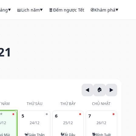
háng
📖
Lịch năm
🧧
Đếm ngược Tết
🧭
Khám phá
▼
▼
▼
21
 NĂM
THỨ SÁU
THỨ BẢY
CHỦ NHẬT
⭐
5
6
7
3/12
24/12
25/12
26/12
🐒
🐓
🐕
uý Mùi
Giáp Thân
Ất Dậu
Bính Tuất