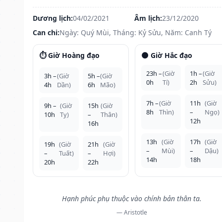
Dương lịch:
04/02/2021
Âm lịch:
23/12/2020
Can chi:
Ngày: Quý Mùi, Tháng: Kỷ Sửu, Năm: Canh Tý
⏱️ Giờ Hoàng đạo
🌑 Giờ Hắc đạo
23h –
(Giờ
1h –
(Giờ
3h –
(Giờ
5h –
(Giờ
0h
Tí)
2h
Sửu)
4h
Dần)
6h
Mão)
7h –
(Giờ
11h
(Giờ
9h –
(Giờ
15h
(Giờ
8h
Thìn)
–
Ngọ)
10h
Tỵ)
–
Thân)
12h
16h
13h
(Giờ
17h
(Giờ
19h
(Giờ
21h
(Giờ
–
Mùi)
–
Dậu)
–
Tuất)
–
Hợi)
14h
18h
20h
22h
Hạnh phúc phụ thuộc vào chính bản thân ta.
— Aristotle