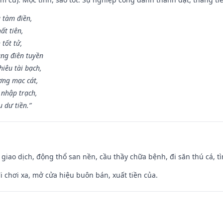
g tàm điền,
ất tiên,
 tốt tử,
ng điên tuyền
iêu tài bạch,
ng mạc cát,
 nhập trạch,
 dư tiền.”
, giao dịch, động thổ san nền, cầu thầy chữa bệnh, đi săn thú cá, 
đi chơi xa, mở cửa hiệu buôn bán, xuất tiền của.