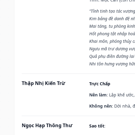
“Tỉnh tinh tạo tác vượn
Kim bảng đề danh đệ nh
Mai táng, tu phòng kinh
Hốt phong tật nhập hoà
Khai môn, phóng thủy ch
Ngưu mã trư dương vượ
Quả phụ điền đường lai
Nhi tôn hưng vượng hữu
Thập Nhị Kiến Trừ
Trực Chấp
Nên làm
: Lập khế ước
Không nên
: Dời nhà, 
Ngọc Hạp Thông Thư
Sao tốt
: