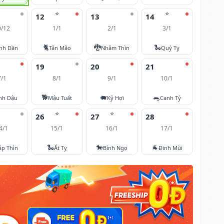
⭐
⭐
12
13
14
0/12
1/1
2/1
3/1
🐈
🐉
🐍
nh Dần
Tân Mão
Nhâm Thìn
Quý Tỵ
19
20
21
7/1
8/1
9/1
10/1
🐕
🐖
🐀
nh Dậu
Mậu Tuất
Kỷ Hợi
Canh Tý
⭐
⭐
26
27
28
4/1
15/1
16/1
17/1
🐍
🐎
🐐
áp Thìn
Ất Tỵ
Bính Ngọ
Đinh Mùi