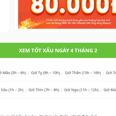
XEM TỐT XẤU NGÀY 4 THÁNG 2
ờ Mão (5h – 6h)
;
Giờ Tỵ (9h – 10h)
;
Giờ Thân (15h – 16h)
;
Giờ T
 Sửu (1h – 2h)
;
Giờ Thìn (7h – 8h)
;
Giờ Ngọ (11h – 12h)
;
Giờ Mù