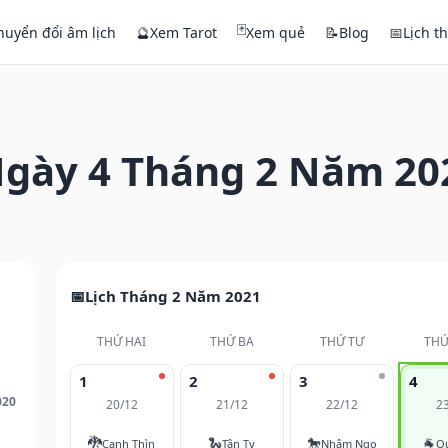
🃏
huyển đổi âm lịch
🔮
Xem Tarot
Xem quẻ
📝
Blog
📅
Lịch t
gày 4 Tháng 2 Năm 20
Lịch Tháng 2 Năm 2021
THỨ HAI
THỨ BA
THỨ TƯ
THỨ
1
2
3
4
020
20/12
21/12
22/12
2
🐉
🐍
🐎
🐐
Canh Thìn
Tân Tỵ
Nhâm Ngọ
Q