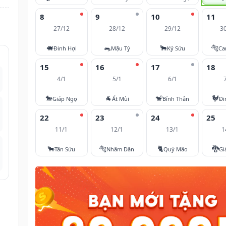
8
9
10
11
27/12
28/12
29/12
3
🐖
🐀
🐂
🐅
Đinh Hợi
Mậu Tý
Kỷ Sửu
Ca
15
16
17
18
4/1
5/1
6/1
🐎
🐐
🐒
🐓
Giáp Ngọ
Ất Mùi
Bính Thân
Đi
22
23
24
25
11/1
12/1
13/1
1
🐂
🐅
🐈
🐉
Tân Sửu
Nhâm Dần
Quý Mão
Gi