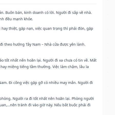
n. Buôn bán, kinh doanh có lời. Người đi sắp về nhà.
đình đều mạnh khỏe.
đi hay thiệt, gặp nạn, việc quan trọng thì phải đòn, gặp
ài đi theo hướng Tây Nam – Nhà cửa được yên lành.
áo tốt nhất nên hoãn lại. Người đi xa chưa có tin về. Mất
 hay miệng tiếng tầm thường. Việc làm chậm, lâu la
ng Nam. Đi công việc gặp gỡ có nhiều may mắn. Người đi
 phòng. Người ra đi tốt nhất nên hoãn lại. Phòng người
uan,…nên tránh đi vào giờ này. Nếu bắt buộc phải đi