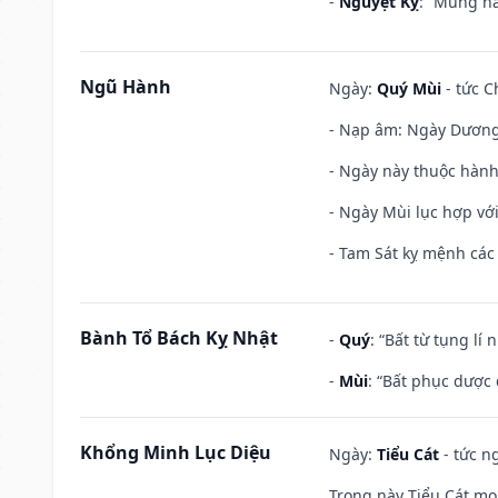
-
Nguyệt Kỵ
: “Mùng nă
Ngũ Hành
Ngày:
Quý Mùi
- tức C
- Nạp âm: Ngày Dương 
- Ngày này thuộc hành
- Ngày Mùi lục hợp vớ
- Tam Sát kỵ mệnh các 
Bành Tổ Bách Kỵ Nhật
-
Quý
: “Bất từ tụng lí
-
Mùi
: “Bất phục dược
Khổng Minh Lục Diệu
Ngày:
Tiểu Cát
- tức n
Trong này Tiểu Cát mọi