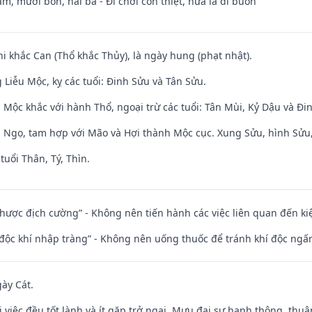
m, mười bốn, hai ba - Đi chơi còn thiệt, nữa là đi buôn”
hi khắc Can (Thổ khắc Thủy), là ngày hung (phạt nhật).
Liễu Mộc, kỵ các tuổi: Đinh Sửu và Tân Sửu.
 Mộc khắc với hành Thổ, ngoại trừ các tuổi: Tân Mùi, Kỷ Dậu và Đ
i Ngọ, tam hợp với Mão và Hợi thành Mộc cục. Xung Sửu, hình Sửu, 
tuổi Thân, Tý, Thìn.
 nhược địch cường” - Không nên tiến hành các việc liên quan đến ki
 độc khí nhập tràng” - Không nên uống thuốc để tránh khí độc ngấ
gày Cát.
 việc đều tốt lành và ít gặp trở ngại. Mưu đại sự hanh thông, thuậ