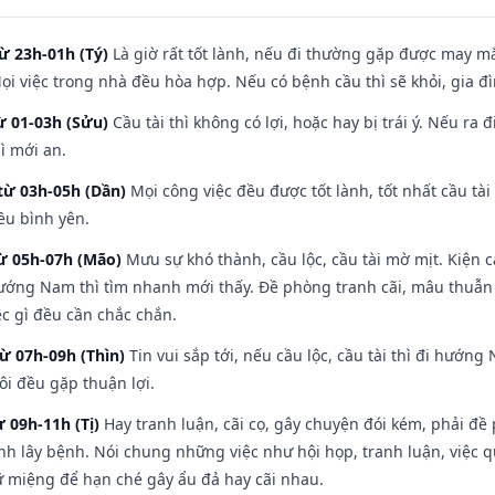
ừ 23h-01h (Tý)
Là giờ rất tốt lành, nếu đi thường gặp được may mắ
ọi việc trong nhà đều hòa hợp. Nếu có bệnh cầu thì sẽ khỏi, gia 
ừ 01-03h (Sửu)
Cầu tài thì không có lợi, hoặc hay bị trái ý. Nếu ra 
ì mới an.
từ 03h-05h (Dần)
Mọi công việc đều được tốt lành, tốt nhất cầu t
ều bình yên.
từ 05h-07h (Mão)
Mưu sự khó thành, cầu lộc, cầu tài mờ mịt. Kiện c
hướng Nam thì tìm nhanh mới thấy. Đề phòng tranh cãi, mâu thuẫn
ệc gì đều cần chắc chắn.
từ 07h-09h (Thìn)
Tin vui sắp tới, nếu cầu lộc, cầu tài thì đi hướ
ôi đều gặp thuận lợi.
ừ 09h-11h (Tị)
Hay tranh luận, cãi cọ, gây chuyện đói kém, phải đề
nh lây bệnh. Nói chung những việc như hội họp, tranh luận, việc q
iữ miệng để hạn ché gây ẩu đả hay cãi nhau.