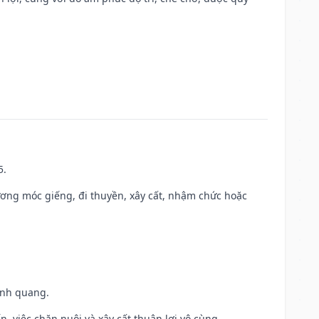
5.
ương móc giếng, đi thuyền, xây cất, nhậm chức hoặc
vinh quang.
, việc chăn nuôi và xây cất thuận lợi vô cùng.