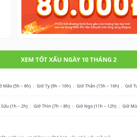
XEM TỐT XẤU NGÀY 10 THÁNG 2
ờ Mão (5h – 6h)
;
Giờ Tỵ (9h – 10h)
;
Giờ Thân (15h – 16h)
;
Giờ T
 Sửu (1h – 2h)
;
Giờ Thìn (7h – 8h)
;
Giờ Ngọ (11h – 12h)
;
Giờ Mù