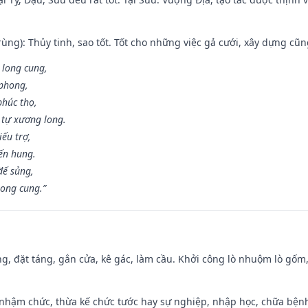
ùng): Thủy tinh, sao tốt. Tốt cho những việc gả cưới, xây dựng cũ
 long cung,
 phong,
phúc thọ,
tự xương long.
iếu trợ,
iến hung.
đế sủng,
long cung.”
ng, đặt táng, gắn cửa, kê gác, làm cầu. Khởi công lò nhuộm lò gốm,
 nhậm chức, thừa kế chức tước hay sự nghiệp, nhập học, chữa bện