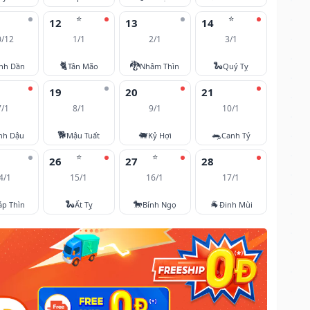
⭐
⭐
12
13
14
0/12
1/1
2/1
3/1
🐈
🐉
🐍
nh Dần
Tân Mão
Nhâm Thìn
Quý Tỵ
19
20
21
7/1
8/1
9/1
10/1
🐕
🐖
🐀
nh Dậu
Mậu Tuất
Kỷ Hợi
Canh Tý
⭐
⭐
26
27
28
4/1
15/1
16/1
17/1
🐍
🐎
🐐
áp Thìn
Ất Tỵ
Bính Ngọ
Đinh Mùi