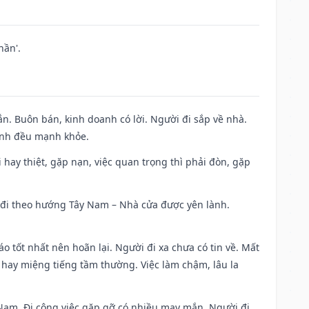
hần'.
n. Buôn bán, kinh doanh có lời. Người đi sắp về nhà.
đình đều mạnh khỏe.
đi hay thiệt, gặp nạn, việc quan trọng thì phải đòn, gặp
ài đi theo hướng Tây Nam – Nhà cửa được yên lành.
áo tốt nhất nên hoãn lại. Người đi xa chưa có tin về. Mất
 hay miệng tiếng tầm thường. Việc làm chậm, lâu la
ng Nam. Đi công việc gặp gỡ có nhiều may mắn. Người đi