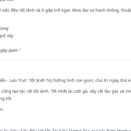
 việc đều tốt lành và ít gặp trở ngại. Mưu đại sự hanh thông, thuậ
 long
 quẻ này
 gặp quen.”
ẫn - Lưu Trực: Tốt (Kiết Tú) Tướng tinh con giun, chủ trị ngày thứ 4
i công tạo tác rất tốt lành. Tốt nhất là cưới gả, xây cất lầu gác và
ng tốt.
ền.
i Tỵ, Dậu, Sửu đều rất tốt. Tại Sửu: Vượng Địa, tạo tác được thịnh