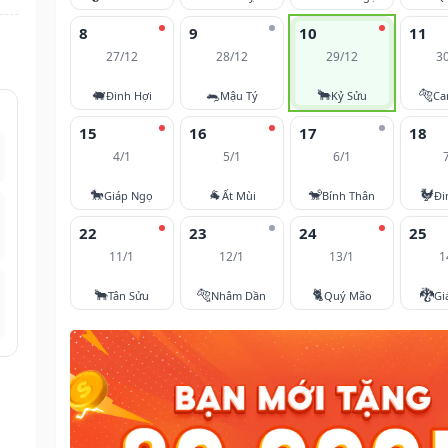
8
9
10
11
27/12
28/12
29/12
3
🐖
🐀
🐂
🐅
Đinh Hợi
Mậu Tý
Kỷ Sửu
Ca
15
16
17
18
4/1
5/1
6/1
🐎
🐐
🐒
🐓
Giáp Ngọ
Ất Mùi
Bính Thân
Đi
22
23
24
25
11/1
12/1
13/1
1
🐂
🐅
🐈
🐉
Tân Sửu
Nhâm Dần
Quý Mão
Gi