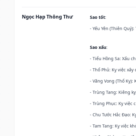
Ngọc Hạp Thông Thư
Sao tốt
:
- Yếu Yên (Thiên Quý): 
Sao xấu
:
- Tiểu Hồng Sa: Xấu ch
- Thổ Phủ: Kỵ việc xây
- Vãng Vong (Thổ Kỵ): K
- Trùng Tang: Kiêng kỵ
- Trùng Phục: Kỵ việc c
- Chu Tước Hắc Đạo: Kỵ
- Tam Tang: Kỵ việc khở