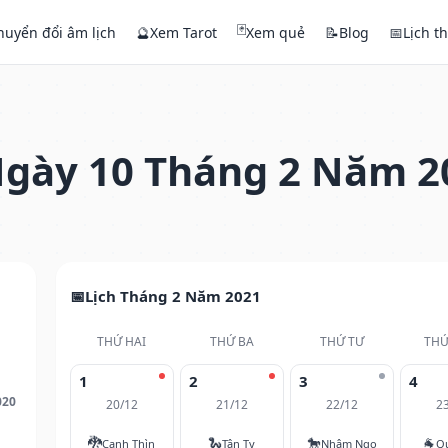
🃏
huyển đổi âm lịch
🔮
Xem Tarot
Xem quẻ
📝
Blog
📅
Lịch t
gày 10 Tháng 2 Năm 2
Lịch Tháng 2 Năm 2021
THỨ HAI
THỨ BA
THỨ TƯ
THỨ
1
2
3
4
020
20/12
21/12
22/12
2
🐉
🐍
🐎
🐐
Canh Thìn
Tân Tỵ
Nhâm Ngọ
Q