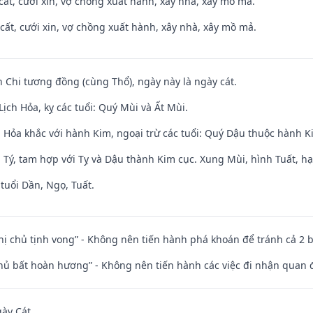
 cất, cưới xin, vợ chồng xuất hành, xây nhà, xây mồ mả.
 cất, cưới xin, vợ chồng xuất hành, xây nhà, xây mồ mả.
n Chi tương đồng (cùng Thổ), ngày này là ngày cát.
ịch Hỏa, kỵ các tuổi: Quý Mùi và Ất Mùi.
 Hỏa khắc với hành Kim, ngoại trừ các tuổi: Quý Dậu thuộc hành 
 Tý, tam hợp với Tỵ và Dậu thành Kim cục. Xung Mùi, hình Tuất, hạ
tuổi Dần, Ngọ, Tuất.
nhị chủ tịnh vong” - Không nên tiến hành phá khoán để tránh cả 2
chủ bất hoàn hương” - Không nên tiến hành các việc đi nhận quan 
gày Cát.