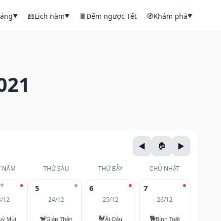
háng
📖
Lịch năm
🧧
Đếm ngược Tết
🧭
Khám phá
▼
▼
▼
021
 NĂM
THỨ SÁU
THỨ BẢY
CHỦ NHẬT
⭐
5
6
7
3/12
24/12
25/12
26/12
🐒
🐓
🐕
uý Mùi
Giáp Thân
Ất Dậu
Bính Tuất