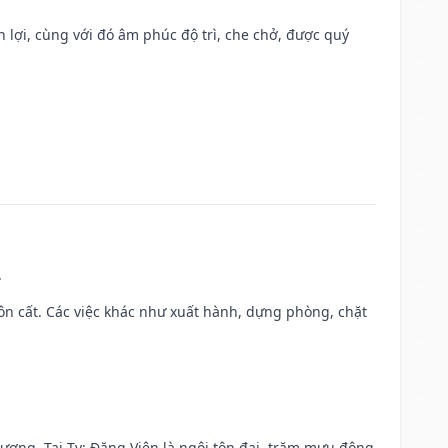
n lợi, cùng với đó âm phúc độ trì, che chở, được quý
.
 chôn cất. Các việc khác như xuất hành, dựng phòng, chặt
 vượng. Tại Tỵ: Đăng Viên là ngôi tôn đại, trăm mưu động