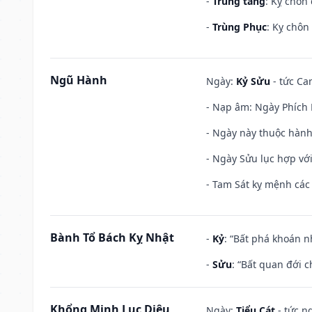
-
Trùng tang
: Kỵ chôn
-
Trùng Phục
: Kỵ chôn
Ngũ Hành
Ngày:
Kỷ Sửu
- tức Ca
- Nạp âm: Ngày Phích L
- Ngày này thuộc hành
- Ngày Sửu lục hợp với
- Tam Sát kỵ mệnh các 
Bành Tổ Bách Kỵ Nhật
-
Kỷ
: “Bất phá khoán 
-
Sửu
: “Bất quan đới 
Khổng Minh Lục Diệu
Ngày:
Tiểu Cát
- tức n