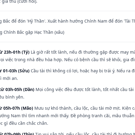
giá thú (cưới hỏi).
 Bắc để đón 'Hỷ Thần'. Xuất hành hướng Chính Nam để đón 'Tài T
g Chính Bắc gặp Hạc Thần (xấu)
ừ 23h-01h (Tý)
Là giờ rất tốt lành, nếu đi thường gặp được may mắ
ọi việc trong nhà đều hòa hợp. Nếu có bệnh cầu thì sẽ khỏi, gia 
ừ 01-03h (Sửu)
Cầu tài thì không có lợi, hoặc hay bị trái ý. Nếu ra 
ì mới an.
từ 03h-05h (Dần)
Mọi công việc đều được tốt lành, tốt nhất cầu t
ều bình yên.
từ 05h-07h (Mão)
Mưu sự khó thành, cầu lộc, cầu tài mờ mịt. Kiện c
hướng Nam thì tìm nhanh mới thấy. Đề phòng tranh cãi, mâu thuẫn
ệc gì đều cần chắc chắn.
từ 07h-09h (Thìn)
Tin vui sắp tới, nếu cầu lộc, cầu tài thì đi hướ