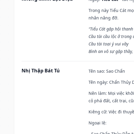
Trong này Tiểu Cát mọi
nhân nâng đỡ.
“Tiểu Cát gặp hội thanh
Cầu tài cầu lộc ở trong
Cầu tài toại ý vui vầy
Bình an vô sự gặp thầy,
Nhị Thập Bát Tú
Tên sao
: Sao Chẩn
Tên ngày
: Chẩn Thủy D
Nên làm
: Mọi việc khở
cỏ phá đất, cất trại, cũ
Kiêng cữ
: Việc đi thuy
Ngoại lệ
:
- Sao Chẩn Thủy Dẫn tạ