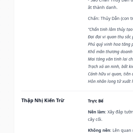
ắt thành danh.
Chẩn: Thủy Dẫn (con tr
“Chẩn tinh lâm thủy tạo
Đại đại vi quan thụ sắc
Phú quý vinh hoa tăng 
Khố mãn thương doanh 
Mai táng văn tinh lai ch
Trạch xá an ninh, bất k
Cánh hữu vi quan, tiên 
Hôn nhân long tử xuất 
Thập Nhị Kiến Trừ
Trực Bế
Nên làm
: Xây đắp tườ
cây cối.
Không nên
: Lên quan