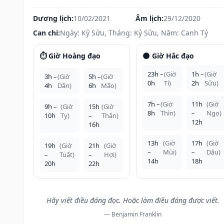
Dương lịch:
10/02/2021
Âm lịch:
29/12/2020
Can chi:
Ngày: Kỷ Sửu, Tháng: Kỷ Sửu, Năm: Canh Tý
⏱️ Giờ Hoàng đạo
🌑 Giờ Hắc đạo
23h –
(Giờ
1h –
(Giờ
3h –
(Giờ
5h –
(Giờ
0h
Tí)
2h
Sửu)
4h
Dần)
6h
Mão)
7h –
(Giờ
11h
(Giờ
9h –
(Giờ
15h
(Giờ
8h
Thìn)
–
Ngọ)
10h
Tỵ)
–
Thân)
12h
16h
13h
(Giờ
17h
(Giờ
19h
(Giờ
21h
(Giờ
–
Mùi)
–
Dậu)
–
Tuất)
–
Hợi)
14h
18h
20h
22h
Hãy viết điều đáng đọc. Hoặc làm điều đáng được viết.
— Benjamin Franklin