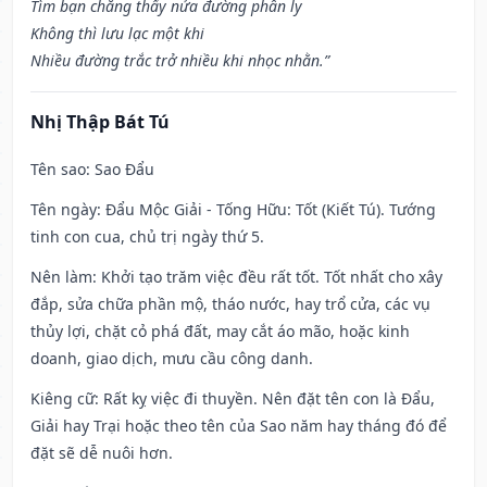
Tìm bạn chẳng thấy nửa đường phân ly
Không thì lưu lạc một khi
Nhiều đường trắc trở nhiều khi nhọc nhằn.”
Nhị Thập Bát Tú
Tên sao
: Sao Đẩu
Tên ngày
: Đẩu Mộc Giải - Tống Hữu: Tốt (Kiết Tú). Tướng
tinh con cua, chủ trị ngày thứ 5.
Nên làm
: Khởi tạo trăm việc đều rất tốt. Tốt nhất cho xây
đắp, sửa chữa phần mộ, tháo nước, hay trổ cửa, các vụ
thủy lợi, chặt cỏ phá đất, may cắt áo mão, hoặc kinh
doanh, giao dịch, mưu cầu công danh.
Kiêng cữ
: Rất kỵ việc đi thuyền. Nên đặt tên con là Đẩu,
Giải hay Trại hoặc theo tên của Sao năm hay tháng đó để
đặt sẽ dễ nuôi hơn.