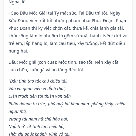
Ngoại lệ
:
- Sao Đẩu Mộc Giải tại Tỵ mất sức. Tại Dậu thì tốt. Ngày
Sửu Đăng Viên rất tốt nhưng phạm phải Phục Đoạn. Phạm
Phục Đoạn thì kỵ việc chôn cất, thừa kế, chia lãnh gia tài,
khởi công làm lò nhuộm lò gốm và xuất hành. Nên: dứt vú
trẻ em, lấp hang lỗ, làm cầu tiêu, xây tường, kết dứt điều
hung hại.
Đẩu: Mộc giải (con cua): Mộc tinh, sao tốt. Nên xây cất,
sửa chữa, cưới gả và an táng đều tốt.
“Đẩu tinh tạo tác chủ chiêu tài,
Văn vũ quan viên vị đỉnh thai,
Điền trạch tiền tài thiên vạn tiến,
Phần doanh tu trúc, phú quý lai.Khai môn, phóng thủy, chiêu
ngưu mã,
Vượng tài nam nữ chủ hòa hài,
Ngộ thử cát tinh lai chiến hộ,
Thời chi phúc khánh, vĩnh vô tai.”