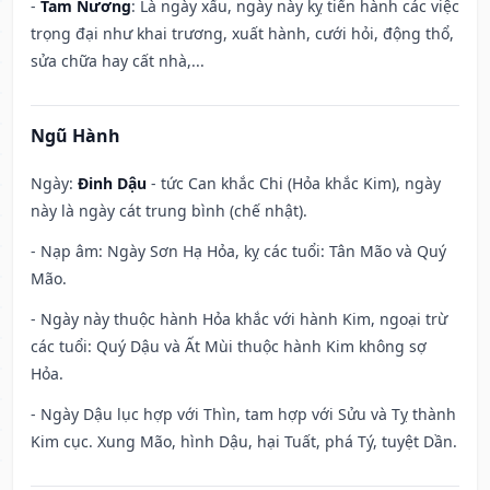
-
Tam Nương
: Là ngày xấu, ngày này kỵ tiến hành các việc
trọng đại như khai trương, xuất hành, cưới hỏi, động thổ,
sửa chữa hay cất nhà,...
Ngũ Hành
Ngày:
Đinh Dậu
- tức Can khắc Chi (Hỏa khắc Kim), ngày
này là ngày cát trung bình (chế nhật).
- Nạp âm: Ngày Sơn Hạ Hỏa, kỵ các tuổi: Tân Mão và Quý
Mão.
- Ngày này thuộc hành Hỏa khắc với hành Kim, ngoại trừ
các tuổi: Quý Dậu và Ất Mùi thuộc hành Kim không sợ
Hỏa.
- Ngày Dậu lục hợp với Thìn, tam hợp với Sửu và Tỵ thành
Kim cục. Xung Mão, hình Dậu, hại Tuất, phá Tý, tuyệt Dần.