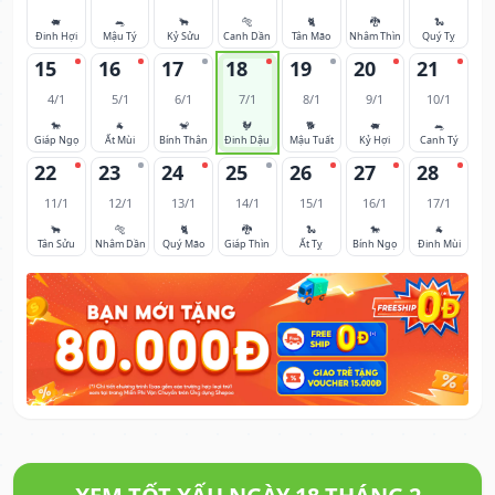
🐖
🐀
🐂
🐅
🐈
🐉
🐍
Đinh Hợi
Mậu Tý
Kỷ Sửu
Canh Dần
Tân Mão
Nhâm Thìn
Quý Tỵ
15
16
17
18
19
20
21
4/1
5/1
6/1
7/1
8/1
9/1
10/1
🐎
🐐
🐒
🐓
🐕
🐖
🐀
Giáp Ngọ
Ất Mùi
Bính Thân
Đinh Dậu
Mậu Tuất
Kỷ Hợi
Canh Tý
22
23
24
25
26
27
28
11/1
12/1
13/1
14/1
15/1
16/1
17/1
🐂
🐅
🐈
🐉
🐍
🐎
🐐
Tân Sửu
Nhâm Dần
Quý Mão
Giáp Thìn
Ất Tỵ
Bính Ngọ
Đinh Mùi