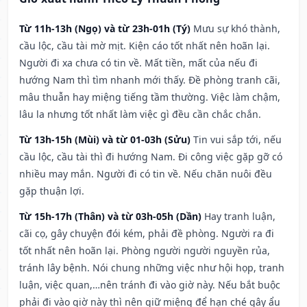
Từ 11h-13h (Ngọ) và từ 23h-01h (Tý)
Mưu sự khó thành,
cầu lộc, cầu tài mờ mịt. Kiện cáo tốt nhất nên hoãn lại.
Người đi xa chưa có tin về. Mất tiền, mất của nếu đi
hướng Nam thì tìm nhanh mới thấy. Đề phòng tranh cãi,
mâu thuẫn hay miệng tiếng tầm thường. Việc làm chậm,
lâu la nhưng tốt nhất làm việc gì đều cần chắc chắn.
Từ 13h-15h (Mùi) và từ 01-03h (Sửu)
Tin vui sắp tới, nếu
cầu lộc, cầu tài thì đi hướng Nam. Đi công việc gặp gỡ có
nhiều may mắn. Người đi có tin về. Nếu chăn nuôi đều
gặp thuận lợi.
Từ 15h-17h (Thân) và từ 03h-05h (Dần)
Hay tranh luận,
cãi cọ, gây chuyện đói kém, phải đề phòng. Người ra đi
tốt nhất nên hoãn lại. Phòng người người nguyền rủa,
tránh lây bệnh. Nói chung những việc như hội họp, tranh
luận, việc quan,…nên tránh đi vào giờ này. Nếu bắt buộc
phải đi vào giờ này thì nên giữ miệng để hạn ché gây ẩu