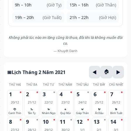
9h – 10h
(Giờ Tỵ)
15h – 16h
(Giờ Thân)
19h – 20h
(Giờ Tuất)
21h – 22h
(Giờ Hợi)
Không phải lúc nào im lặng cũng là thua, đôi khi là không muốn đôi
co.
— Khuyết Danh
Lịch Tháng 2 Năm 2021
THỨ HAI
THỨ BA
THỨ TƯ
THỨ NĂM
THỨ SÁU
THỨ BẢY
CHỦ NHẬT
1
2
3
4
5
6
7
20/12
21/12
22/12
23/12
24/12
25/12
26/12
🐉
🐍
🐎
🐐
🐒
🐓
🐕
Canh Thìn
Tân Tỵ
Nhâm Ngọ
Quý Mùi
Giáp Thân
Ất Dậu
Bính Tuất
8
9
10
11
12
13
14
27/12
28/12
29/12
30/12
1/1
2/1
3/1