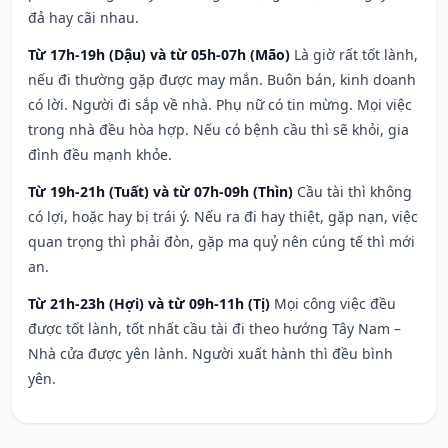
đả hay cãi nhau.
Từ 17h-19h (Dậu) và từ 05h-07h (Mão)
Là giờ rất tốt lành,
nếu đi thường gặp được may mắn. Buôn bán, kinh doanh
có lời. Người đi sắp về nhà. Phụ nữ có tin mừng. Mọi việc
trong nhà đều hòa hợp. Nếu có bệnh cầu thì sẽ khỏi, gia
đình đều mạnh khỏe.
Từ 19h-21h (Tuất) và từ 07h-09h (Thìn)
Cầu tài thì không
có lợi, hoặc hay bị trái ý. Nếu ra đi hay thiệt, gặp nạn, việc
quan trọng thì phải đòn, gặp ma quỷ nên cúng tế thì mới
an.
Từ 21h-23h (Hợi) và từ 09h-11h (Tị)
Mọi công việc đều
được tốt lành, tốt nhất cầu tài đi theo hướng Tây Nam –
Nhà cửa được yên lành. Người xuất hành thì đều bình
yên.