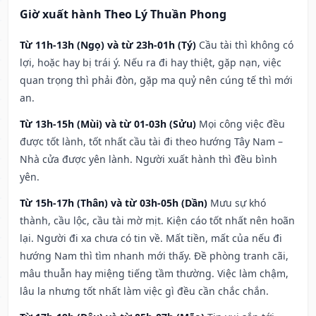
Giờ xuất hành Theo Lý Thuần Phong
Từ 11h-13h (Ngọ) và từ 23h-01h (Tý)
Cầu tài thì không có
lợi, hoặc hay bị trái ý. Nếu ra đi hay thiệt, gặp nạn, việc
quan trọng thì phải đòn, gặp ma quỷ nên cúng tế thì mới
an.
Từ 13h-15h (Mùi) và từ 01-03h (Sửu)
Mọi công việc đều
được tốt lành, tốt nhất cầu tài đi theo hướng Tây Nam –
Nhà cửa được yên lành. Người xuất hành thì đều bình
yên.
Từ 15h-17h (Thân) và từ 03h-05h (Dần)
Mưu sự khó
thành, cầu lộc, cầu tài mờ mịt. Kiện cáo tốt nhất nên hoãn
lại. Người đi xa chưa có tin về. Mất tiền, mất của nếu đi
hướng Nam thì tìm nhanh mới thấy. Đề phòng tranh cãi,
mâu thuẫn hay miệng tiếng tầm thường. Việc làm chậm,
lâu la nhưng tốt nhất làm việc gì đều cần chắc chắn.