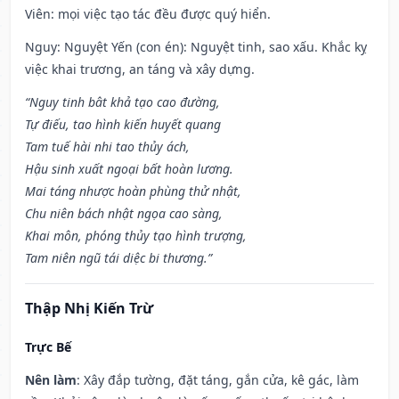
Viên: mọi việc tạo tác đều được quý hiển.
Nguy: Nguyệt Yến (con én): Nguyệt tinh, sao xấu. Khắc kỵ
việc khai trương, an táng và xây dựng.
“Nguy tinh bât khả tạo cao đường,
Tự điếu, tao hình kiến huyết quang
Tam tuế hài nhi tao thủy ách,
Hậu sinh xuất ngoại bất hoàn lương.
Mai táng nhược hoàn phùng thử nhật,
Chu niên bách nhật ngọa cao sàng,
Khai môn, phóng thủy tạo hình trượng,
Tam niên ngũ tái diệc bi thương.”
Thập Nhị Kiến Trừ
Trực Bế
Nên làm
: Xây đắp tường, đặt táng, gắn cửa, kê gác, làm