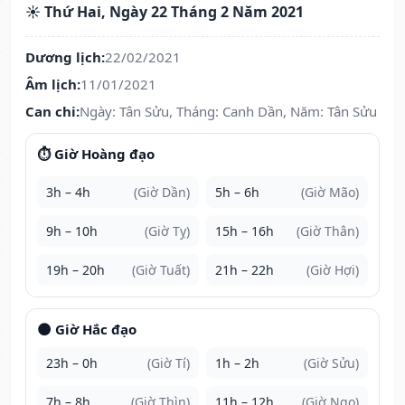
☀️ Thứ Hai, Ngày 22 Tháng 2 Năm 2021
Dương lịch:
22/02/2021
Âm lịch:
11/01/2021
Can chi:
Ngày: Tân Sửu, Tháng: Canh Dần, Năm: Tân Sửu
⏱️ Giờ Hoàng đạo
3h – 4h
(Giờ Dần)
5h – 6h
(Giờ Mão)
9h – 10h
(Giờ Tỵ)
15h – 16h
(Giờ Thân)
19h – 20h
(Giờ Tuất)
21h – 22h
(Giờ Hợi)
🌑 Giờ Hắc đạo
23h – 0h
(Giờ Tí)
1h – 2h
(Giờ Sửu)
7h – 8h
(Giờ Thìn)
11h – 12h
(Giờ Ngọ)