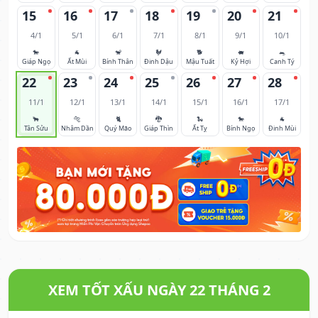
15
16
17
18
19
20
21
4/1
5/1
6/1
7/1
8/1
9/1
10/1
🐎
🐐
🐒
🐓
🐕
🐖
🐀
Giáp Ngọ
Ất Mùi
Bính Thân
Đinh Dậu
Mậu Tuất
Kỷ Hợi
Canh Tý
22
23
24
25
26
27
28
11/1
12/1
13/1
14/1
15/1
16/1
17/1
🐂
🐅
🐈
🐉
🐍
🐎
🐐
Tân Sửu
Nhâm Dần
Quý Mão
Giáp Thìn
Ất Tỵ
Bính Ngọ
Đinh Mùi
XEM TỐT XẤU NGÀY 22 THÁNG 2