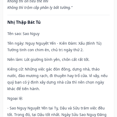
Không thì ôn tiểu thê nhi
Không thì trộm cắp phân ly bất tường.”
Nhị Thập Bát Tú
Tên sao
: Sao Nguy
Tên ngày
: Nguy Nguyệt Yến - Kiên Đàm: Xấu (Bình Tú)
Tướng tinh con chim én, chủ trị ngày thứ 2.
Nên làm
: Lót giường bình yên, chôn cất rất tốt.
Kiêng cữ
: Những việc gác đòn đông, dựng nhà, tháo
nước, đào mương rạch, đi thuyền hay trổ cửa. Vì vậy, nếu
quý bạn có ý định xây dựng nhà cửa thì nên chọn ngày
khác để tiến hành.
Ngoại lệ
:
- Sao Nguy Nguyệt Yến tại Tỵ, Dậu và Sửu trăm việc đều
tốt. Trong đó, tại Dậu tốt nhất. Ngày Sửu Sao Nguy Đăng