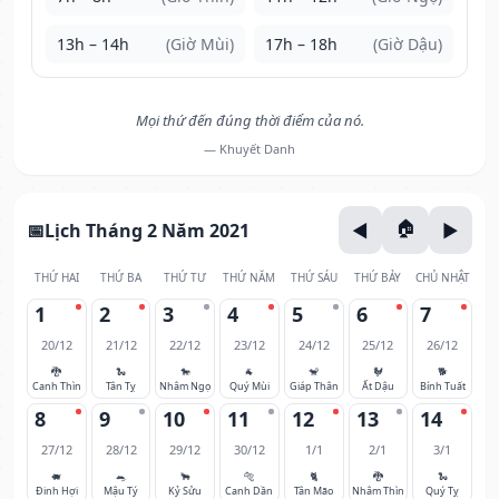
13h – 14h
(Giờ Mùi)
17h – 18h
(Giờ Dậu)
Mọi thứ đến đúng thời điểm của nó.
— Khuyết Danh
Lịch Tháng 2 Năm 2021
THỨ HAI
THỨ BA
THỨ TƯ
THỨ NĂM
THỨ SÁU
THỨ BẢY
CHỦ NHẬT
1
2
3
4
5
6
7
20/12
21/12
22/12
23/12
24/12
25/12
26/12
🐉
🐍
🐎
🐐
🐒
🐓
🐕
Canh Thìn
Tân Tỵ
Nhâm Ngọ
Quý Mùi
Giáp Thân
Ất Dậu
Bính Tuất
8
9
10
11
12
13
14
27/12
28/12
29/12
30/12
1/1
2/1
3/1
🐖
🐀
🐂
🐅
🐈
🐉
🐍
Đinh Hợi
Mậu Tý
Kỷ Sửu
Canh Dần
Tân Mão
Nhâm Thìn
Quý Tỵ