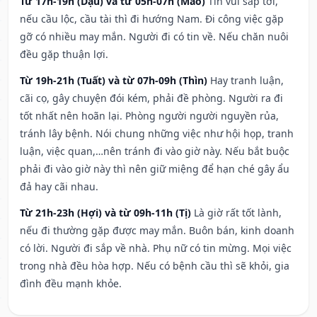
Từ 17h-19h (Dậu) và từ 05h-07h (Mão)
Tin vui sắp tới,
nếu cầu lộc, cầu tài thì đi hướng Nam. Đi công việc gặp
gỡ có nhiều may mắn. Người đi có tin về. Nếu chăn nuôi
đều gặp thuận lợi.
Từ 19h-21h (Tuất) và từ 07h-09h (Thìn)
Hay tranh luận,
cãi cọ, gây chuyện đói kém, phải đề phòng. Người ra đi
tốt nhất nên hoãn lại. Phòng người người nguyền rủa,
tránh lây bệnh. Nói chung những việc như hội họp, tranh
luận, việc quan,…nên tránh đi vào giờ này. Nếu bắt buộc
phải đi vào giờ này thì nên giữ miệng để hạn ché gây ẩu
đả hay cãi nhau.
Từ 21h-23h (Hợi) và từ 09h-11h (Tị)
Là giờ rất tốt lành,
nếu đi thường gặp được may mắn. Buôn bán, kinh doanh
có lời. Người đi sắp về nhà. Phụ nữ có tin mừng. Mọi việc
trong nhà đều hòa hợp. Nếu có bệnh cầu thì sẽ khỏi, gia
đình đều mạnh khỏe.