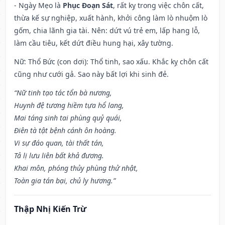
- Ngày Mẹo là
Phục Đoạn Sát
, rất kỵ trong việc chôn cất,
thừa kế sự nghiệp, xuất hành, khởi công làm lò nhuộm lò
gốm, chia lãnh gia tài. Nên: dứt vú trẻ em, lấp hang lỗ,
làm cầu tiêu, kết dứt điều hung hại, xây tường.
Nữ: Thổ Bức (con dơi): Thổ tinh, sao xấu. Khắc kỵ chôn cất
cũng như cưới gả. Sao này bất lợi khi sinh đẻ.
“Nữ tinh tạo tác tổn bà nương,
Huynh đệ tương hiềm tựa hổ lang,
Mai táng sinh tai phùng quỷ quái,
Điên tà tật bệnh cánh ôn hoàng.
Vi sự đáo quan, tài thất tán,
Tả lị lưu liên bất khả đương.
Khai môn, phóng thủy phùng thử nhật,
Toàn gia tán bại, chủ ly hương.”
Thập Nhị Kiến Trừ