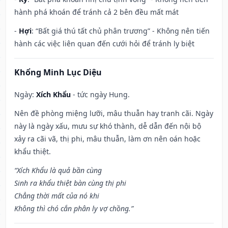
hành phá khoán để tránh cả 2 bên đều mất mát
-
Hợi
: “Bất giá thú tất chủ phân trương” - Không nên tiến
hành các việc liên quan đến cưới hỏi để tránh ly biệt
Khổng Minh Lục Diệu
Ngày:
Xích Khẩu
- tức ngày Hung.
Nên đề phòng miệng lưỡi, mâu thuẫn hay tranh cãi. Ngày
này là ngày xấu, mưu sự khó thành, dễ dẫn đến nội bộ
xảy ra cãi vã, thị phi, mâu thuẫn, làm ơn nên oán hoặc
khẩu thiệt.
“Xích Khẩu là quả bần cùng
Sinh ra khẩu thiệt bàn cùng thị phi
Chẳng thời mất của nó khi
Không thì chó cắn phân ly vợ chồng.”