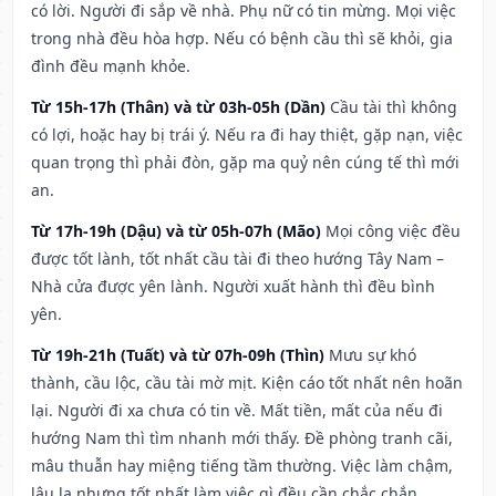
có lời. Người đi sắp về nhà. Phụ nữ có tin mừng. Mọi việc
trong nhà đều hòa hợp. Nếu có bệnh cầu thì sẽ khỏi, gia
đình đều mạnh khỏe.
Từ 15h-17h (Thân) và từ 03h-05h (Dần)
Cầu tài thì không
có lợi, hoặc hay bị trái ý. Nếu ra đi hay thiệt, gặp nạn, việc
quan trọng thì phải đòn, gặp ma quỷ nên cúng tế thì mới
an.
Từ 17h-19h (Dậu) và từ 05h-07h (Mão)
Mọi công việc đều
được tốt lành, tốt nhất cầu tài đi theo hướng Tây Nam –
Nhà cửa được yên lành. Người xuất hành thì đều bình
yên.
Từ 19h-21h (Tuất) và từ 07h-09h (Thìn)
Mưu sự khó
thành, cầu lộc, cầu tài mờ mịt. Kiện cáo tốt nhất nên hoãn
lại. Người đi xa chưa có tin về. Mất tiền, mất của nếu đi
hướng Nam thì tìm nhanh mới thấy. Đề phòng tranh cãi,
mâu thuẫn hay miệng tiếng tầm thường. Việc làm chậm,
lâu la nhưng tốt nhất làm việc gì đều cần chắc chắn.