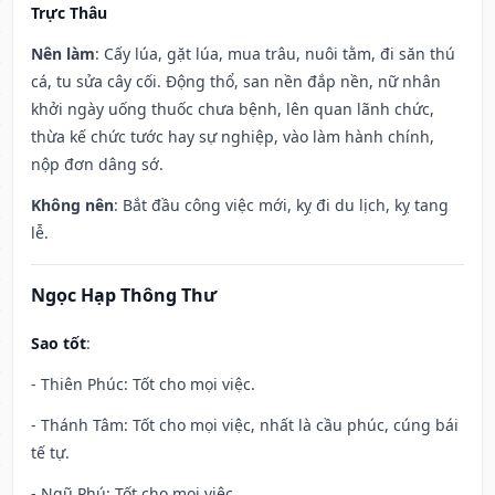
Trực Thâu
Nên làm
: Cấy lúa, gặt lúa, mua trâu, nuôi tằm, đi săn thú
cá, tu sửa cây cối. Động thổ, san nền đắp nền, nữ nhân
khởi ngày uống thuốc chưa bệnh, lên quan lãnh chức,
thừa kế chức tước hay sự nghiệp, vào làm hành chính,
nộp đơn dâng sớ.
Không nên
: Bắt đầu công việc mới, kỵ đi du lịch, kỵ tang
lễ.
Ngọc Hạp Thông Thư
Sao tốt
:
- Thiên Phúc: Tốt cho mọi việc.
- Thánh Tâm: Tốt cho mọi việc, nhất là cầu phúc, cúng bái
tế tự.
- Ngũ Phú: Tốt cho mọi việc.