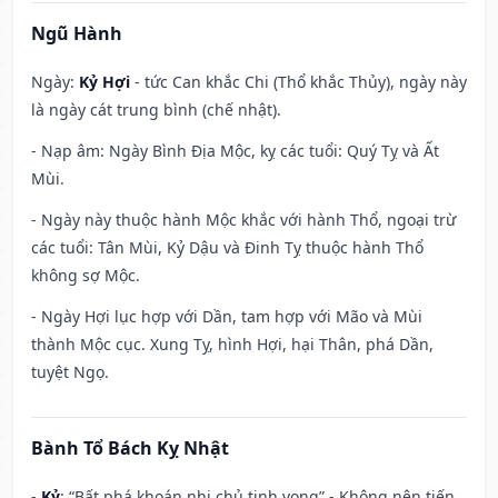
Ngũ Hành
Ngày:
Kỷ Hợi
- tức Can khắc Chi (Thổ khắc Thủy), ngày này
là ngày cát trung bình (chế nhật).
- Nạp âm: Ngày Bình Địa Mộc, kỵ các tuổi: Quý Tỵ và Ất
Mùi.
- Ngày này thuộc hành Mộc khắc với hành Thổ, ngoại trừ
các tuổi: Tân Mùi, Kỷ Dậu và Đinh Tỵ thuộc hành Thổ
không sợ Mộc.
- Ngày Hợi lục hợp với Dần, tam hợp với Mão và Mùi
thành Mộc cục. Xung Tỵ, hình Hợi, hại Thân, phá Dần,
tuyệt Ngọ.
Bành Tổ Bách Kỵ Nhật
-
Kỷ
: “Bất phá khoán nhị chủ tịnh vong” - Không nên tiến