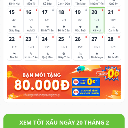
Đinh Hợi
Mậu Tý
Kỷ Sửu
Canh Dần
Tân Mão
Nhâm Thìn
Quý Tỵ
15
16
17
18
19
20
21
4/1
5/1
6/1
7/1
8/1
9/1
10/1
🐎
🐐
🐒
🐓
🐕
🐖
🐀
Giáp Ngọ
Ất Mùi
Bính Thân
Đinh Dậu
Mậu Tuất
Kỷ Hợi
Canh Tý
22
23
24
25
26
27
28
11/1
12/1
13/1
14/1
15/1
16/1
17/1
🐂
🐅
🐈
🐉
🐍
🐎
🐐
Tân Sửu
Nhâm Dần
Quý Mão
Giáp Thìn
Ất Tỵ
Bính Ngọ
Đinh Mùi
XEM TỐT XẤU NGÀY 20 THÁNG 2