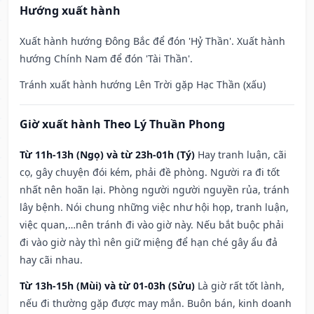
Hướng xuất hành
Xuất hành hướng Đông Bắc để đón 'Hỷ Thần'. Xuất hành
hướng Chính Nam để đón 'Tài Thần'.
Tránh xuất hành hướng Lên Trời gặp Hạc Thần (xấu)
Giờ xuất hành Theo Lý Thuần Phong
Từ 11h-13h (Ngọ) và từ 23h-01h (Tý)
Hay tranh luận, cãi
cọ, gây chuyện đói kém, phải đề phòng. Người ra đi tốt
nhất nên hoãn lại. Phòng người người nguyền rủa, tránh
lây bệnh. Nói chung những việc như hội họp, tranh luận,
việc quan,…nên tránh đi vào giờ này. Nếu bắt buộc phải
đi vào giờ này thì nên giữ miệng để hạn ché gây ẩu đả
hay cãi nhau.
Từ 13h-15h (Mùi) và từ 01-03h (Sửu)
Là giờ rất tốt lành,
nếu đi thường gặp được may mắn. Buôn bán, kinh doanh