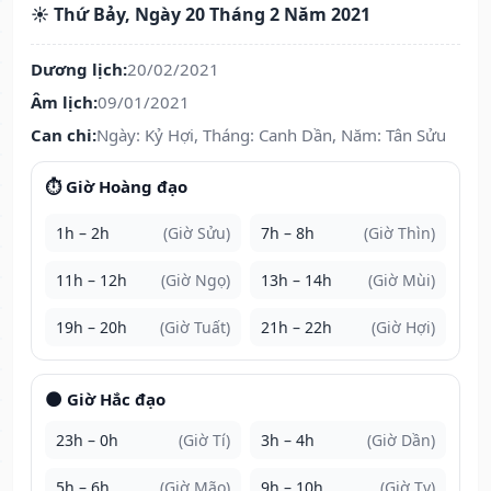
☀️ Thứ Bảy, Ngày 20 Tháng 2 Năm 2021
Dương lịch:
20/02/2021
Âm lịch:
09/01/2021
Can chi:
Ngày: Kỷ Hợi, Tháng: Canh Dần, Năm: Tân Sửu
⏱️ Giờ Hoàng đạo
1h – 2h
(Giờ Sửu)
7h – 8h
(Giờ Thìn)
11h – 12h
(Giờ Ngọ)
13h – 14h
(Giờ Mùi)
19h – 20h
(Giờ Tuất)
21h – 22h
(Giờ Hợi)
🌑 Giờ Hắc đạo
23h – 0h
(Giờ Tí)
3h – 4h
(Giờ Dần)
5h – 6h
(Giờ Mão)
9h – 10h
(Giờ Tỵ)