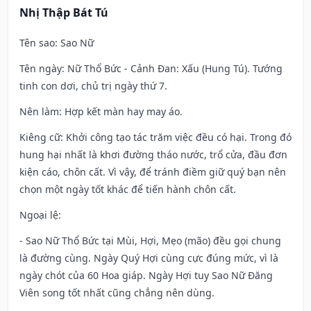
Nhị Thập Bát Tú
Tên sao
: Sao Nữ
Tên ngày
: Nữ Thổ Bức - Cảnh Đan: Xấu (Hung Tú). Tướng
tinh con dơi, chủ trị ngày thứ 7.
Nên làm
: Hợp kết màn hay may áo.
Kiêng cữ
: Khởi công tạo tác trăm việc đều có hại. Trong đó
hung hại nhất là khơi đường tháo nước, trổ cửa, đầu đơn
kiện cáo, chôn cất. Vì vậy, để tránh điềm giữ quý bạn nên
chọn một ngày tốt khác để tiến hành chôn cất.
Ngoại lệ
:
- Sao Nữ Thổ Bức tại Mùi, Hợi, Mẹo (mão) đều gọi chung
là đường cùng. Ngày Quý Hợi cùng cực đúng mức, vì là
ngày chót của 60 Hoa giáp. Ngày Hợi tuy Sao Nữ Đăng
Viên song tốt nhất cũng chẳng nên dùng.