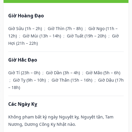
Giờ Hoàng Đạo
Giờ Sửu (1h – 2h)
;
Giờ Thìn (7h – 8h)
;
Giờ Ngọ (11h –
12h)
;
Giờ Mùi (13h – 14h)
;
Giờ Tuất (19h – 20h)
;
Giờ
Hợi (21h – 22h)
Giờ Hắc Đạo
Giờ Tí (23h – 0h)
;
Giờ Dần (3h – 4h)
;
Giờ Mão (5h – 6h)
;
Giờ Tỵ (9h – 10h)
;
Giờ Thân (15h – 16h)
;
Giờ Dậu (17h
– 18h)
Các Ngày Kỵ
Không phạm bất kỳ ngày Nguyệt kỵ, Nguyệt tận, Tam
Nương, Dương Công Kỵ Nhật nào.