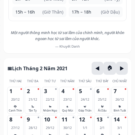
15h – 16h
(Giờ Thân)
17h – 18h
(Giờ Dậu)
Một người thông minh học từ sai lầm của chính mình, người khôn
ngoan học từ sai lầm của người khác.
— Khuyết Danh
Lịch Tháng 2 Năm 2021
THỨ HAI
THỨ BA
THỨ TƯ
THỨ NĂM
THỨ SÁU
THỨ BẢY
CHỦ NHẬT
1
2
3
4
5
6
7
20/12
21/12
22/12
23/12
24/12
25/12
26/12
🐉
🐍
🐎
🐐
🐒
🐓
🐕
Canh Thìn
Tân Tỵ
Nhâm Ngọ
Quý Mùi
Giáp Thân
Ất Dậu
Bính Tuất
8
9
10
11
12
13
14
27/12
28/12
29/12
30/12
1/1
2/1
3/1
🐖
🐀
🐂
🐅
🐈
🐉
🐍