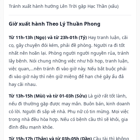
Tránh xuất hành hướng Lên Trời gặp Hạc Thần (xấu)
Giờ xuất hành Theo Lý Thuần Phong
Từ 11h-13h (Ngọ) và từ 23h-01h (Tý)
Hay tranh luận, cãi
cọ, gây chuyện đói kém, phải đề phòng. Người ra đi tốt
nhất nên hoãn lại. Phòng người người nguyền rủa, tránh
lây bệnh. Nói chung những việc như hội họp, tranh luận,
việc quan,…nên tránh đi vào giờ này. Nếu bắt buộc phải
đi vào giờ này thì nên giữ miệng để hạn ché gây ẩu đả
hay cãi nhau.
Từ 13h-15h (Mùi) và từ 01-03h (Sửu)
Là giờ rất tốt lành,
nếu đi thường gặp được may mắn. Buôn bán, kinh doanh
có lời. Người đi sắp về nhà. Phụ nữ có tin mừng. Mọi việc
trong nhà đều hòa hợp. Nếu có bệnh cầu thì sẽ khỏi, gia
đình đều mạnh khỏe.
Từ 15h-17h (Thân) và từ 03h-05h (Dần)
Cầu tài thì không