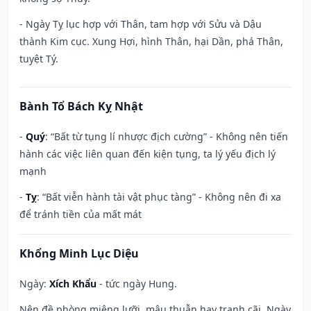
- Ngày Tỵ lục hợp với Thân, tam hợp với Sửu và Dậu
thành Kim cục. Xung Hợi, hình Thân, hại Dần, phá Thân,
tuyệt Tý.
Bành Tổ Bách Kỵ Nhật
-
Quý
: “Bất từ tụng lí nhược địch cường” - Không nên tiến
hành các việc liên quan đến kiện tụng, ta lý yếu địch lý
mạnh
-
Tỵ
: “Bất viễn hành tài vật phục tàng” - Không nên đi xa
để tránh tiền của mất mát
Khổng Minh Lục Diệu
Ngày:
Xích Khẩu
- tức ngày Hung.
Nên đề phòng miệng lưỡi, mâu thuẫn hay tranh cãi. Ngày