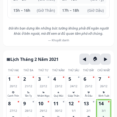
15h – 16h
(Giờ Thân)
17h – 18h
(Giờ Dậu)
Đôi khi bạn dựng lên những bức tường không phải để ngăn người
khác ở bên ngoài, mà để xem ai đủ quan tâm phá vỡ chúng.
— Khuyết danh
Lịch Tháng 2 Năm 2021
THỨ HAI
THỨ BA
THỨ TƯ
THỨ NĂM
THỨ SÁU
THỨ BẢY
CHỦ NHẬT
1
2
3
4
5
6
7
20/12
21/12
22/12
23/12
24/12
25/12
26/12
🐉
🐍
🐎
🐐
🐒
🐓
🐕
Canh Thìn
Tân Tỵ
Nhâm Ngọ
Quý Mùi
Giáp Thân
Ất Dậu
Bính Tuất
8
9
10
11
12
13
14
27/12
28/12
29/12
30/12
1/1
2/1
3/1
🐖
🐀
🐂
🐅
🐈
🐉
🐍