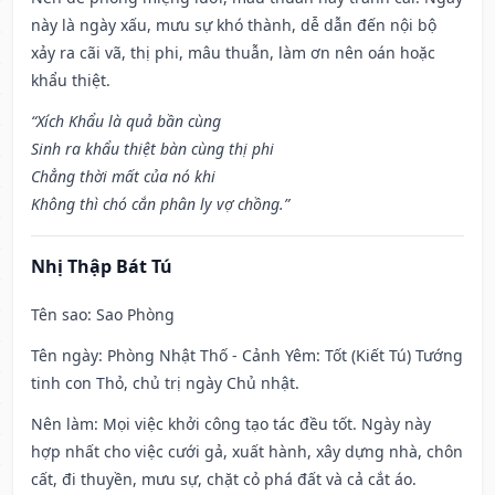
này là ngày xấu, mưu sự khó thành, dễ dẫn đến nội bộ
xảy ra cãi vã, thị phi, mâu thuẫn, làm ơn nên oán hoặc
khẩu thiệt.
“Xích Khẩu là quả bần cùng
Sinh ra khẩu thiệt bàn cùng thị phi
Chẳng thời mất của nó khi
Không thì chó cắn phân ly vợ chồng.”
Nhị Thập Bát Tú
Tên sao
: Sao Phòng
Tên ngày
: Phòng Nhật Thố - Cảnh Yêm: Tốt (Kiết Tú) Tướng
tinh con Thỏ, chủ trị ngày Chủ nhật.
Nên làm
: Mọi việc khởi công tạo tác đều tốt. Ngày này
hợp nhất cho việc cưới gả, xuất hành, xây dựng nhà, chôn
cất, đi thuyền, mưu sự, chặt cỏ phá đất và cả cắt áo.