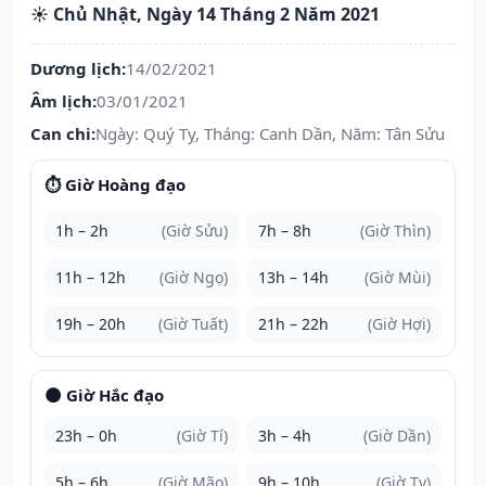
☀️ Chủ Nhật, Ngày 14 Tháng 2 Năm 2021
Dương lịch:
14/02/2021
Âm lịch:
03/01/2021
Can chi:
Ngày: Quý Tỵ, Tháng: Canh Dần, Năm: Tân Sửu
⏱️ Giờ Hoàng đạo
1h – 2h
(Giờ Sửu)
7h – 8h
(Giờ Thìn)
11h – 12h
(Giờ Ngọ)
13h – 14h
(Giờ Mùi)
19h – 20h
(Giờ Tuất)
21h – 22h
(Giờ Hợi)
🌑 Giờ Hắc đạo
23h – 0h
(Giờ Tí)
3h – 4h
(Giờ Dần)
5h – 6h
(Giờ Mão)
9h – 10h
(Giờ Tỵ)