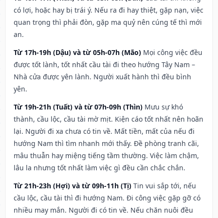
có lợi, hoặc hay bị trái ý. Nếu ra đi hay thiệt, gặp nạn, việc
quan trọng thì phải đòn, gặp ma quỷ nên cúng tế thì mới
an.
Từ 17h-19h (Dậu) và từ 05h-07h (Mão)
Mọi công việc đều
được tốt lành, tốt nhất cầu tài đi theo hướng Tây Nam –
Nhà cửa được yên lành. Người xuất hành thì đều bình
yên.
Từ 19h-21h (Tuất) và từ 07h-09h (Thìn)
Mưu sự khó
thành, cầu lộc, cầu tài mờ mịt. Kiện cáo tốt nhất nên hoãn
lại. Người đi xa chưa có tin về. Mất tiền, mất của nếu đi
hướng Nam thì tìm nhanh mới thấy. Đề phòng tranh cãi,
mâu thuẫn hay miệng tiếng tầm thường. Việc làm chậm,
lâu la nhưng tốt nhất làm việc gì đều cần chắc chắn.
Từ 21h-23h (Hợi) và từ 09h-11h (Tị)
Tin vui sắp tới, nếu
cầu lộc, cầu tài thì đi hướng Nam. Đi công việc gặp gỡ có
nhiều may mắn. Người đi có tin về. Nếu chăn nuôi đều