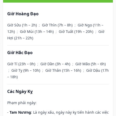
Giờ Hoàng Đạo
Giờ Sửu (1h – 2h)
;
Giờ Thìn (7h – 8h)
;
Giờ Ngọ (11h –
12h)
;
Giờ Mùi (13h – 14h)
;
Giờ Tuất (19h – 20h)
;
Giờ
Hợi (21h – 22h)
Giờ Hắc Đạo
Giờ Tí (23h – 0h)
;
Giờ Dần (3h – 4h)
;
Giờ Mão (5h – 6h)
;
Giờ Tỵ (9h – 10h)
;
Giờ Thân (15h – 16h)
;
Giờ Dậu (17h
– 18h)
Các Ngày Kỵ
Phạm phải ngày:
-
Tam Nương
: Là ngày xấu, ngày này kỵ tiến hành các việc