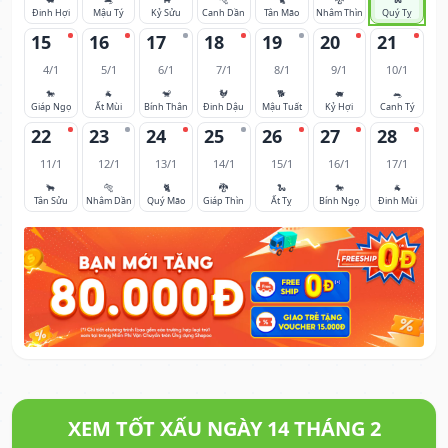
Đinh Hợi
Mậu Tý
Kỷ Sửu
Canh Dần
Tân Mão
Nhâm Thìn
Quý Tỵ
15
16
17
18
19
20
21
4/1
5/1
6/1
7/1
8/1
9/1
10/1
🐎
🐐
🐒
🐓
🐕
🐖
🐀
Giáp Ngọ
Ất Mùi
Bính Thân
Đinh Dậu
Mậu Tuất
Kỷ Hợi
Canh Tý
22
23
24
25
26
27
28
11/1
12/1
13/1
14/1
15/1
16/1
17/1
🐂
🐅
🐈
🐉
🐍
🐎
🐐
Tân Sửu
Nhâm Dần
Quý Mão
Giáp Thìn
Ất Tỵ
Bính Ngọ
Đinh Mùi
XEM TỐT XẤU NGÀY 14 THÁNG 2