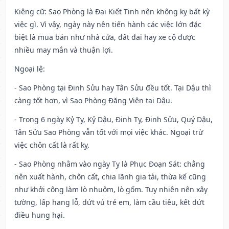
Kiêng cữ
: Sao Phòng là Đại Kiết Tinh nên không kỵ bất kỳ
việc gì. Vì vậy, ngày này nên tiến hành các việc lớn đặc
biệt là mua bán như nhà cửa, đất đai hay xe cộ được
nhiều may mắn và thuận lợi.
Ngoại lệ
:
- Sao Phòng tại Đinh Sửu hay Tân Sửu đều tốt. Tại Dậu thì
càng tốt hơn, vì Sao Phòng Đăng Viên tại Dậu.
- Trong 6 ngày Kỷ Tỵ, Kỷ Dậu, Đinh Tỵ, Đinh Sửu, Quý Dậu,
Tân Sửu Sao Phòng vẫn tốt với mọi việc khác. Ngoại trừ
việc chôn cất là rất kỵ.
- Sao Phòng nhằm vào ngày Tỵ là Phục Đoạn Sát: chẳng
nên xuất hành, chôn cất, chia lãnh gia tài, thừa kế cũng
như khởi công làm lò nhuộm, lò gốm. Tuy nhiên nên xây
tường, lấp hang lỗ, dứt vú trẻ em, làm cầu tiêu, kết dứt
điều hung hại.